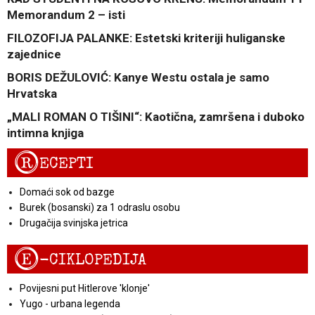
Memorandum 2 – isti
FILOZOFIJA PALANKE: Estetski kriteriji huliganske
zajednice
BORIS DEŽULOVIĆ: Kanye Westu ostala je samo
Hrvatska
„MALI ROMAN O TIŠINI“: Kaotična, zamršena i duboko
intimna knjiga
R
ECEPTI
Domaći sok od bazge
Burek (bosanski) za 1 odraslu osobu
Drugačija svinjska jetrica
E
-CIKLOPEDIJA
Povijesni put Hitlerove 'klonje'
Yugo - urbana legenda