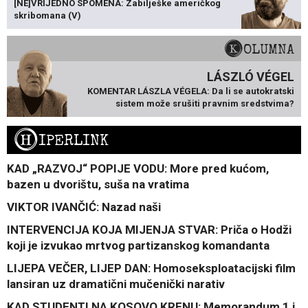
[NE]VRIJEDNO SPOMENA: Zabilješke američkog
skribomana (V)
KOLUMNA
LÁSZLÓ VÉGEL
KOMENTAR LÁSZLA VÉGELA: Da li se autokratski
sistem može srušiti pravnim sredstvima?
H
IPERLINK
KAD „RAZVOJ“ POPIJE VODU: More pred kućom,
bazen u dvorištu, suša na vratima
VIKTOR IVANČIĆ: Nazad naši
INTERVENCIJA KOJA MIJENJA STVAR: Priča o Hodži
koji je izvukao mrtvog partizanskog komandanta
LIJEPA VEČER, LIJEP DAN: Homoseksploatacijski film
lansiran uz dramatični mučenički narativ
KAD STUDENTI NA KOSOVO KRENU: Memorandum 1 i