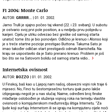
F1 2004: Monte Carlo
AUTOR:
GRRRR...
| 01. 01. 2002.
Jarno Trulli je sjajno počeo taj vikend (22. i 23. svibanj). U subotu
je ostvario svoj prvi pole position, a u nedjelju prvu pobjedu u
karijeri. Cijelu je utrku odvezao bez greške od samog starta
unatoč tome što je bio ponovljen. Odlično je krenuo i Alonso koji
je s treće startne pozicije prestigao Buttona. Takuma Sato je
imao također odličan start prestigavši odmah Barrichella. Na
kraju se uspostavilo da je Sato prerano krenuo. Problem je još
bio što se na Satovom bolidu od samog starta vidio
…
Internetska ovisnost
AUTOR:
BOZZO
| 01. 01. 2002.
U Finskoj, baš kao u Lijepoj nam našoj, obavezni vojni rok traje 6
mjeseci. No, Finci tu šestomjesečnu torturu ipak puno lakše
izbjegavaju negoli je u nas slučaj. Naime, određeni broj finske
mlađarije oslobođen je služenja vojnog roka na temelju vlastite
ovisnosti o kompjuterskom međumrežju ilitiga Internetu. "Za
ljude koji surfaju Internetom ili se igraju na kompjuteru cijele noći