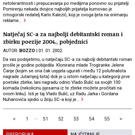
netolerantnosti i prepucavanja po medijima ponovno su prijatelji.
Pomirenju nekada dvojice najboljih prijatelja kumovao je
crnogorski redatelj Karlo Kalezić, koji je ovoga ljeta na snimanju
reklame
…
Natječaj SC-a za najbolji debitantski roman i
zbirku poezije 2004., pobjednici
AUTOR:
BOZZO
| 01. 01. 2002.
Da vas podsjetimo, u natječaju SC-a za najbolji debitantski roman
prošle je godine pobijedila Klonirana mlade Trogiranke Jelene
Čarije (kojim se ona čak uspjela ugurati i među 12 polufinalista
nagrade Jutarnjeg lista) dok je u istom natječaju u kategoriji prve
poetske zbirke, lani nagradu odnio Vlado Bulić sa svojih 100
komada (nekolicinu pjesama iz te zbirke možete pročitati na
ovom linku). Isti je taj Vlado Bulić, uz Radu Jarka i Gordana
Nuhanovića sjedio u žiriju SC-a koji je
…
…
<
1
51
52
53
54
55
>
PREPORUKA
NAJČITANIJE