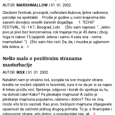
AUTOR:
MARSHMALLOW
| 01. 01. 2002.
Glazbeni festivali, prosvjedi, rođendani klubova, ljetne radionice,
parodije na spektakle ... Prošle je godine u ovim krajevima bilo
sasvim dovoljno veselih šarenih događaja. 1. "ECHO"
FESTIVAL, 10.-14.7., Beograd, Lido (Što sam napisao: "...Jelen-
pivo je pivo bez konzervansa, rok trajanja mu je 45 dana i zbog
toga ni nakon 15 ispijenih Jelena i samo 4 sata sna - nema
mamurluka!...") (Što sam htio reći: Da, da, i muzika je uglavnom
bila dobra, a
…
Nešto malo o pozitivnim stranama
masturbacije
AUTOR:
IKSX
| 01. 01. 2002.
Natalitet nam je strašno loš, socijala na sve moguće strane,
kredite ne možeš otplatiti ni teoretski, cura ti ne da jer si se napio
ili hrkao prošlu noć. Rješenje, odgovor i korak do spokoja su tu,
na dohvat ruke! Kako? Pa pleskajte majmuna! A zašto je
pleskanje majmuna popularno, rašireno i dobro? Tko ne zna,
može vrlo brzo saznati. Kao prvo, trešnjom majmuna izbjegavate
opasnost da začnete jednog drugog primata. To je, s financijske i
odgovorne strane, vrlo dobro. s populacijske nije, ali
…