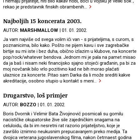
i nemaju prijatelje, niti bilo kakav hobi, doći u vojsku je veliki šok",
rekao je predstavnik finskih obrambenih
…
Najboljih 15 koncerata 2003.
AUTOR:
MARSHMALLOW
| 01. 01. 2002.
Ja vam najviše od svega volim ići van - s prijateljima, s curom, s
poznanicima, bilo kako. Pošto ne pijem kavu i sve zagrebačke
birtije su mi iste i bez duha, obično izlazim u klubove, na koncerte
pop/rock/whatever bendova. Jednom mi je pala na pamet misao
da ja baš i nisam neki financijsko sjajno stojeći građanin, pa bi za
moj novčanik bilo vrlo pozitivno kad ne bih morao plaćati
ulaznice za koncerte. Pitao sam Darka da li može srediti kakve
akreditacije, osobno stupio u kontakt s meni
…
Drugarstvo, loš primjer
AUTOR:
BOZZO
| 01. 01. 2002.
Boris Dvornik i Velimir Bata Živojinović posmicali su gomilu
nacističke okupatorske žive sile zajedničkim snagama na
celuloidu, da bi im nesretni rat razorio prijateljstvo, koje je
završilo iznimno neukusnim prepucavanjem preko medija. Ta
dvojica veterana jugoslavenskog filma, nakon četrnaest godina