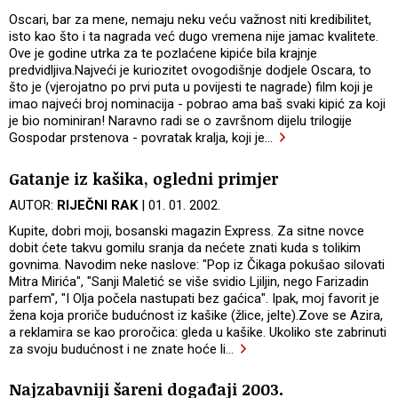
Oscari, bar za mene, nemaju neku veću važnost niti kredibilitet,
isto kao što i ta nagrada već dugo vremena nije jamac kvalitete.
Ove je godine utrka za te pozlaćene kipiće bila krajnje
predvidljiva.Najveći je kuriozitet ovogodišnje dodjele Oscara, to
što je (vjerojatno po prvi puta u povijesti te nagrade) film koji je
imao najveći broj nominacija - pobrao ama baš svaki kipić za koji
je bio nominiran! Naravno radi se o završnom dijelu trilogije
Gospodar prstenova - povratak kralja, koji je
…
Gatanje iz kašika, ogledni primjer
AUTOR:
RIJEČNI RAK
| 01. 01. 2002.
Kupite, dobri moji, bosanski magazin Express. Za sitne novce
dobit ćete takvu gomilu sranja da nećete znati kuda s tolikim
govnima. Navodim neke naslove: "Pop iz Čikaga pokušao silovati
Mitra Mirića", "Sanji Maletić se više svidio Ljiljin, nego Farizadin
parfem", "I Olja počela nastupati bez gaćica". Ipak, moj favorit je
žena koja proriče budućnost iz kašike (žlice, jelte).Zove se Azira,
a reklamira se kao proročica: gleda u kašike. Ukoliko ste zabrinuti
za svoju budućnost i ne znate hoće li
…
Najzabavniji šareni događaji 2003.