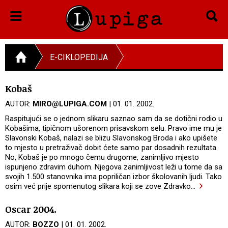
E-CIKLOPEDIJA
Kobaš
AUTOR:
MIRO@LUPIGA.COM
| 01. 01. 2002.
Raspitujući se o jednom slikaru saznao sam da se dotični rodio u
Kobašima, tipičnom ušorenom prisavskom selu. Pravo ime mu je
Slavonski Kobaš, nalazi se blizu Slavonskog Broda i ako upišete
to mjesto u pretraživač dobit ćete samo par dosadnih rezultata.
No, Kobaš je po mnogo čemu drugome, zanimljivo mjesto
ispunjeno zdravim duhom. Njegova zanimljivost leži u tome da sa
svojih 1.500 stanovnika ima popriličan izbor školovanih ljudi. Tako
osim već prije spomenutog slikara koji se zove Zdravko
…
Oscar 2004.
AUTOR:
BOZZO
| 01. 01. 2002.