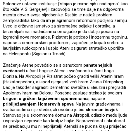
Solonove ustavne institucije (‘stajao je mimo njih i nad njima’, kao
što kaže V. S. Sergejev) i zadovoljio se time da je na odgovorna
mjesta doveo svoje sljedbenike. Riješio je najteži problem
zemljoradnika tako da im je agrarnom reformom podijelio zemlju.
Uveo je državno jamstvo za siromašne seljake i obrtnike, a
bezemljašima i nadničarima omogućio je da dobiju posao na
izgradnji nove mornarice. Pizistrat je poticao i inozemnu trgovinu,
napose s crnomorskim prostorom, započeo je kopati srebro u
laurijskim rudokopima i uspio Ateni osigurati strateško uporište
na Helespontu (Sigeion u Troadi).
Značenje Atene povećalo se s osnutkom
panatenejskih
svečanosti
u čast boginje Atene i svečanosti u čast boga
Dioniza. Na Akropoli je Pizistrat počeo graditi veliki Atenin hram
(Hekatonpedon), a ispod njega još veći hram Zeusa Olimpskog.
Dao je također sagraditi Demetrino svetište u Eleuzini i pregraditi
Apolonov hram na Delosu. Posebne zasluge stekao je svojom
brigom o grčkim književnim spomenicima
, napose
pribilježavanjem Homerovih epova
. Na javnim građevinama i
svečanostima nije štedio, ali osobno je bio
skroman čovjek
.
Stanovao je u skromnome domu na Akropoli, odlazio među ljude
i ispravljao nepravde kao kralj iz bajke. Nepravednost i okrutnost
ne predbacuju mu ni neprijatelji. Atenski se puk na kraju prisjećao