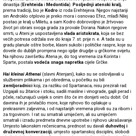
dinastija (
Erehteida
i
Medontida
).
Posljednji atenski kralj
,
prema tradiciji, bio je
Kodro
iz roda Erehtejeva. Njegov najstariji
sin Androklo otplovio je preko mora i osnovao Efez, mlađi Nilej
postao je kralj u Miletu, a sam Kodro dobrovoljno je žrtvovao
život pri obrani svoga grada za provale Dorana. Nakon njegove
smrti, u Ateni je uspostavljena
vlada aristokrata
, koja se bez
većih potresa održala sve do kraja 7. st. prije n. e. A tada su u
gradu planule oštre borbe, klasni sukobi i političke raspre, koje su
dovele do dubljih promjena nego igdje drugdje u grčkome svijetu.
Na njihovu završetku Atena je, do tog vremena iza Korinta i
Sparte, postala
vodeća snaga napretka
cijele Grčke.
Hai kleinai Athenai
(slavni Atenjani), kako su se oslovljavali u
službenim prilikama i pri obredima, u početku su bili
zemljoradnici
koji, za razliku od Spartanaca, nisu prezirali rad.
Uzgajali su žitarice i stoku, sadili masline i vinograde, gajili perad i
pčele, računajući uvijek s onim što će im donijeti veću dobit. Od
davnina ih je privlačilo more, koje njihovo tlo oplakuje u
prekrasnim zaljevima, i od najstarijih vremena plovili su za ribom i
za trgovinom. I rat su smatrali umijećem, ali su umijećem
smatrali i izradu predmeta dnevne upotrebe i njihovo ukrašavanje.
Umjesto lakonskim rečenicama, prednost su davali
duhovitoj i
druževnoj konverzaciji
, umjesto spartanskoj disciplini, slobodi