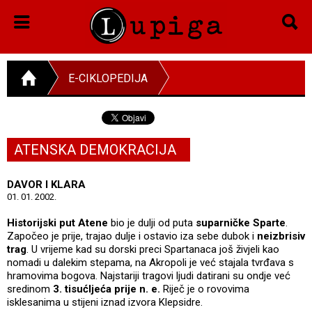
E-CIKLOPEDIJA
ATENSKA DEMOKRACIJA
DAVOR I KLARA
01. 01. 2002.
Historijski put
Atene
bio je dulji od puta
suparničke Sparte
.
Započeo je prije, trajao dulje i ostavio iza sebe dubok i
neizbrisiv
trag
. U vrijeme kad su dorski preci Spartanaca još živjeli kao
nomadi u dalekim stepama, na Akropoli je već stajala tvrđava s
hramovima bogova. Najstariji tragovi ljudi datirani su ondje već
sredinom
3. tisućljeća prije n. e.
Riječ je o rovovima
isklesanima u stijeni iznad izvora Klepsidre.