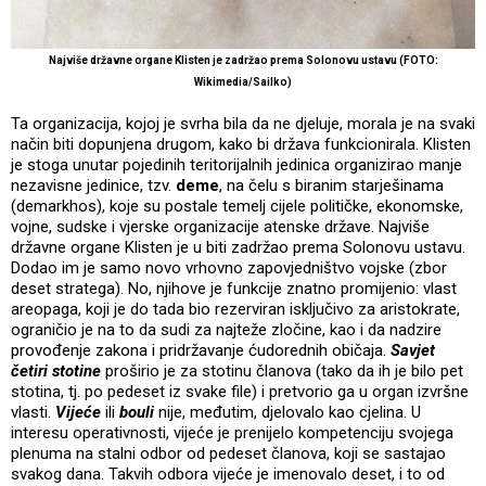
Najviše državne organe Klisten je zadržao prema Solonovu ustavu (FOTO:
Wikimedia/Sailko)
Ta organizacija, kojoj je svrha bila da ne djeluje, morala je na svaki
način biti dopunjena drugom, kako bi država funkcionirala. Klisten
je stoga unutar pojedinih teritorijalnih jedinica organizirao manje
nezavisne jedinice, tzv.
deme
, na čelu s biranim starješinama
(demarkhos), koje su postale temelj cijele političke, ekonomske,
vojne, sudske i vjerske organizacije atenske države. Najviše
državne organe Klisten je u biti zadržao prema Solonovu ustavu.
Dodao im je samo novo vrhovno zapovjedništvo vojske (zbor
deset stratega). No, njihove je funkcije znatno promijenio: vlast
areopaga, koji je do tada bio rezerviran isključivo za aristokrate,
ograničio je na to da sudi za najteže zločine, kao i da nadzire
provođenje zakona i pridržavanje ćudorednih običaja.
Savjet
četiri stotine
proširio je za stotinu članova (tako da ih je bilo pet
stotina, tj. po pedeset iz svake file) i pretvorio ga u organ izvršne
vlasti.
Vijeće
ili
bouli
nije, međutim, djelovalo kao cjelina. U
interesu operativnosti, vijeće je prenijelo kompetenciju svojega
plenuma na stalni odbor od pedeset članova, koji se sastajao
svakog dana. Takvih odbora vijeće je imenovalo deset, i to od