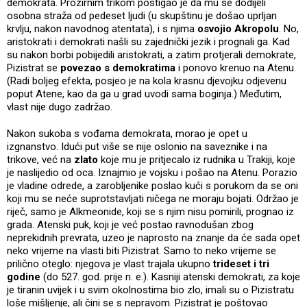
demokrata. Prozirnim trikom postigao je da mu se dodijeli
osobna straža od pedeset ljudi (u skupštinu je došao uprljan
krvlju, nakon navodnog atentata), i s njima
osvojio Akropolu
. No,
aristokrati i demokrati našli su zajednički jezik i prognali ga. Kad
su nakon borbi pobijedili aristokrati, a zatim protjerali demokrate,
Pizistrat se
povezao s demokratima
i ponovo krenuo na Atenu.
(Radi boljeg efekta, posjeo je na kola krasnu djevojku odjevenu
poput Atene, kao da ga u grad uvodi sama boginja.) Međutim,
vlast nije dugo zadržao.
Nakon sukoba s vođama demokrata, morao je opet u
izgnanstvo. Idući put više se nije oslonio na saveznike i na
trikove, već na
zlato
koje mu je pritjecalo iz rudnika u Trakiji, koje
je naslijedio od oca. Iznajmio je vojsku i pošao na Atenu. Porazio
je vladine odrede, a zarobljenike poslao kući s porukom da se oni
koji mu se neće suprotstavljati ničega ne moraju bojati. Održao je
riječ, samo je Alkmeonide, koji se s njim nisu pomirili, prognao iz
grada. Atenski puk, koji je već postao ravnodušan zbog
neprekidnih prevrata, uzeo je naprosto na znanje da će sada opet
neko vrijeme na vlasti biti Pizistrat. Samo to neko vrijeme se
prilično oteglo: njegova je vlast trajala ukupno
trideset i tri
godine
(do 527. god. prije n. e.). Kasniji atenski demokrati, za koje
je tiranin uvijek i u svim okolnostima bio zlo, imali su o Pizistratu
loše mišljenje, ali čini se s nepravom. Pizistrat je poštovao