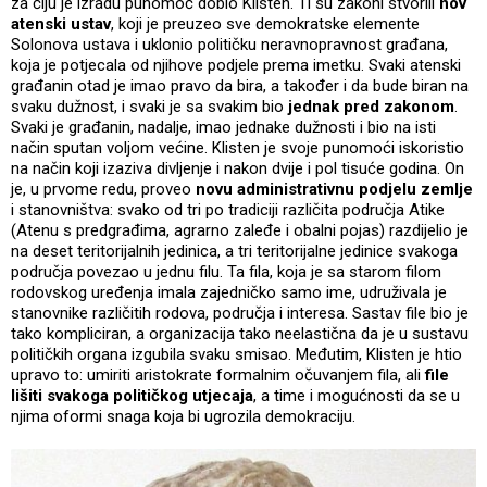
za čiju je izradu punomoć dobio Klisten. Ti su zakoni stvorili
nov
atenski ustav
, koji je preuzeo sve demokratske elemente
Solonova ustava i uklonio političku neravnopravnost građana,
koja je potjecala od njihove podjele prema imetku. Svaki atenski
građanin otad je imao pravo da bira, a također i da bude biran na
svaku dužnost, i svaki je sa svakim bio
jednak pred zakonom
.
Svaki je građanin, nadalje, imao jednake dužnosti i bio na isti
način sputan voljom većine. Klisten je svoje punomoći iskoristio
na način koji izaziva divljenje i nakon dvije i pol tisuće godina. On
je, u prvome redu, proveo
novu administrativnu podjelu zemlje
i stanovništva: svako od tri po tradiciji različita područja Atike
(Atenu s predgrađima, agrarno zaleđe i obalni pojas) razdijelio je
na deset teritorijalnih jedinica, a tri teritorijalne jedinice svakoga
područja povezao u jednu filu. Ta fila, koja je sa starom filom
rodovskog uređenja imala zajedničko samo ime, udruživala je
stanovnike različitih rodova, područja i interesa. Sastav file bio je
tako kompliciran, a organizacija tako neelastična da je u sustavu
političkih organa izgubila svaku smisao. Međutim, Klisten je htio
upravo to: umiriti aristokrate formalnim očuvanjem fila, ali
file
lišiti svakoga političkog utjecaja
, a time i mogućnosti da se u
njima oformi snaga koja bi ugrozila demokraciju.