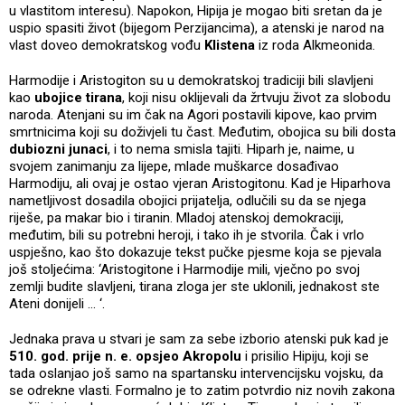
u vlastitom interesu). Napokon, Hipija je mogao biti sretan da je
uspio spasiti život (bijegom Perzijancima), a atenski je narod na
vlast doveo demokratskog vođu
Klistena
iz roda Alkmeonida.
Harmodije i Aristogiton su u demokratskoj tradiciji bili slavljeni
kao
ubojice tirana
, koji nisu oklijevali da žrtvuju život za slobodu
naroda. Atenjani su im čak na Agori postavili kipove, kao prvim
smrtnicima koji su doživjeli tu čast. Međutim, obojica su bili dosta
dubiozni junaci
, i to nema smisla tajiti. Hiparh je, naime, u
svojem zanimanju za lijepe, mlade muškarce dosađivao
Harmodiju, ali ovaj je ostao vjeran Aristogitonu. Kad je Hiparhova
nametljivost dosadila obojici prijatelja, odlučili su da se njega
riješe, pa makar bio i tiranin. Mladoj atenskoj demokraciji,
međutim, bili su potrebni heroji, i tako ih je stvorila. Čak i vrlo
uspješno, kao što dokazuje tekst pučke pjesme koja se pjevala
još stoljećima: ‘Aristogitone i Harmodije mili, vječno po svoj
zemlji budite slavljeni, tirana zloga jer ste uklonili, jednakost ste
Ateni donijeli ... ‘.
Jednaka prava u stvari je sam za sebe izborio atenski puk kad je
510. god. prije n. e. opsjeo Akropolu
i prisilio Hipiju, koji se
tada oslanjao još samo na spartansku intervencijsku vojsku, da
se odrekne vlasti. Formalno je to zatim potvrdio niz novih zakona