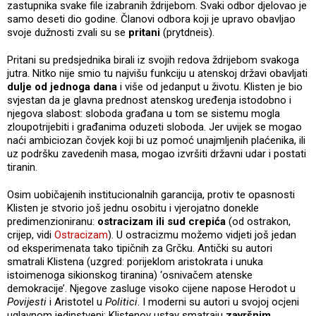
zastupnika svake file izabranih ždrijebom. Svaki odbor djelovao je
samo deseti dio godine. Članovi odbora koji je upravo obavljao
svoje dužnosti zvali su se
pritani
(prytdneis).
Pritani su predsjednika birali iz svojih redova ždrijebom svakoga
jutra. Nitko nije smio tu najvišu funkciju u atenskoj državi obavljati
dulje od jednoga dana
i više od jedanput u životu. Klisten je bio
svjestan da je glavna prednost atenskog uređenja istodobno i
njegova slabost: sloboda građana u tom se sistemu mogla
zloupotrijebiti i građanima oduzeti sloboda. Jer uvijek se mogao
naći ambiciozan čovjek koji bi uz pomoć unajmljenih plaćenika, ili
uz podršku zavedenih masa, mogao izvršiti državni udar i postati
tiranin.
Osim uobičajenih institucionalnih garancija, protiv te opasnosti
Klisten je stvorio još jednu osobitu i vjerojatno donekle
predimenzioniranu:
ostracizam ili sud crepića
(od ostrakon,
crijep, vidi
Ostracizam
). U ostracizmu možemo vidjeti još jedan
od eksperimenata tako tipičnih za Grčku. Antički su autori
smatrali Klistena (uzgred: porijeklom aristokrata i unuka
istoimenoga sikionskog tiranina) ‘osnivačem atenske
demokracije’. Njegove zasluge visoko cijene napose Herodot u
Povijesti
i Aristotel u
Politici
. I moderni su autori u svojoj ocjeni
uglavnom jedinstveni: Klistenov ustav smatraju
završnim