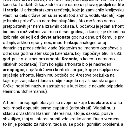
kao i kod ostalih Grka, zadržalo se samo u njihovoj podjeli na
file
i
fratrije
. U aristokratskom uređenju, koje je zamijenilo kraljevsku
vlast, na čelu države bili su
arhonti
(od archo, voditi, vladati), koje
je birala i potvrđivala narodna skupština, što možemo samo
pretpostaviti jer nema izravnih dokaza. U početku je jedan arhont
bio biran
doživotno
, zatim na deset godina, a kasnije je skupština
izabirala
kolegij od devet arhonata
godinu dana, pri čemu je prvi
od njih, arkhon eponymos, imao funkciju analognu onoj
današnjeg predsjednika vlade (njegovim se imenom označavala
odnosna godina atenskoga kalendara, koji započinje 686. ili 683.
god. prije n. e. imenom arhonta
Kreonta
, o kojemu nemamo
nikakvih podataka). Tom kolegiju arhonata bio je nadređen
areopagos
, najviši državni i kontrolni organ, koji je okupljao sve
prijašnje arhonte. Naziv mu potječe od Aresova brežuljka na
kojem je zasjedao (danas ondje zasjeda najviši sudski organ
Grčke, nosi isti naziv, a sastaje se u kući koja je nekada pripadala
Heinrichu Schliemannu).
Arhonti i areopagiti obavljali su svoje funkcije
besplatno
, što su
sebi mogli dopustiti samo eupatridi (aristokrati). Vladali su u
skladu s vlastitim klasnim interesima, što je, dakako, posve
shvatljivo, i taj su interes branili vrlo kratkovidno. Dugo vremena
to im je polazilo za rukom, tada su se počeli gomilati problemi, a