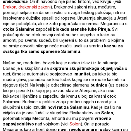
drakonskima
. On ih navodno nije pisao tintom, već
krvlju
. (vidi
Drakon, drakonski zakoni
). Drakonovi zakoni nisu, međutim,
pomogli seljacima da se izvuku iz svoga teškog položaja, niti su
insolventne dužnike spasili od ropstva. Unutarnja situacija u Ateni
nije se poboljšala, ali se zato pogoršala inozemna: Megarani su s
otoka Salamine
započeli
blokadu atenske luke Pireja
. Svi
pokušaji da se otok osvoji ostali su bez uspjeha, a kako su
arhonti, po svemu sudeći, bili uvjereni u to da problemi o kojima
se smije govoriti nikoga neće mučiti, uveli su smrtnu
kaznu za
svakoga tko samo spomene Salaminu
.
Našao se, međutim, čovjek koji je našao izlaz i iz te situacije.
Došao je u skupštinu sa
skiptrom skupštinskoga objavljivača
u
ruci, čime je automatski posjedovao
imunitet
, pa iako je bio
mudra glava, ponašao se kao luđak kojeg se ne može kazniti za
njegove riječi. Na kraju je odrecitirao plamenu
budnicu
(uz ostalo
bio je i pjesnik) u kojoj je pozvao slavne Atenjane, ako nisu
kukavice i lijenčine u zapećku, da krenu u boj za krasni otok
Salaminu. Budnice u politici znaju postići uspjeh i narod je u
skupštini uspio iznuditi
novi rat za Salaminu
. Kad je izašlo na
vidjelo da je ona ‘luda’ iz skupštine Eksikestidov sin
Solon
,
potomak kralja Medonta, arhonti su mu povjerili
vrhovno
zapovjedništvo
nad vojskom (vidi
Solon
). On je porazio
Megarane, kao arhont donio
novi, revolucionarni ustav
kojim su