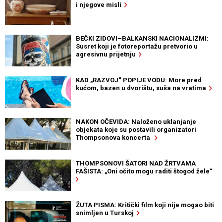
i njegove misli
BEČKI ZIDOVI–BALKANSKI NACIONALIZMI:
Susret koji je fotoreportažu pretvorio u
agresivnu prijetnju
KAD „RAZVOJ“ POPIJE VODU: More pred
kućom, bazen u dvorištu, suša na vratima
NAKON OČEVIDA: Naloženo uklanjanje
objekata koje su postavili organizatori
Thompsonova koncerta
THOMPSONOVI ŠATORI NAD ŽRTVAMA
FAŠISTA: „Oni očito mogu raditi štogod žele“
ŽUTA PISMA: Kritički film koji nije mogao biti
snimljen u Turskoj