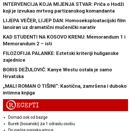
INTERVENCIJA KOJA MIJENJA STVAR: Priča o Hodži
koji je izvukao mrtvog partizanskog komandanta
LIJEPA VEČER, LIJEP DAN: Homoseksploatacijski film
lansiran uz dramatični mučenički narativ
KAD STUDENTI NA KOSOVO KRENU: Memorandum 1 i
Memorandum 2 – isti
FILOZOFIJA PALANKE: Estetski kriteriji huliganske
zajednice
BORIS DEŽULOVIĆ: Kanye Westu ostala je samo
Hrvatska
„MALI ROMAN O TIŠINI“: Kaotična, zamršena i duboko
intimna knjiga
R
ECEPTI
Domaći sok od bazge
Burek (bosanski) za 1 odraslu osobu
Drugačija svinjska jetrica