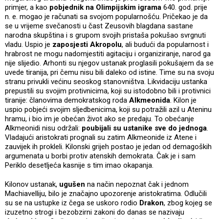
primjer, a kao
pobjednik na Olimpijskim igrama
640. god. prije
n. e. mogao je računati sa svojom popularnošću. Pričekao je da
se u vrijeme svečanosti u čast Zeusovih blagdana sastane
narodna skupština i s grupom svojih pristaša pokušao svrgnuti
vladu. Uspio je
zaposjesti Akropolu
, ali budući da popularnost i
hrabrost ne mogu nadomjestiti agitaciju i organiziranje, narod ga
nije slijedio. Arhonti su njegov ustanak proglasili pokušajem da se
uvede tiranija, pri čemu nisu bili daleko od istine. Time su na svoju
stranu privukli većinu seoskog stanovništva. Likvidaciju ustanka
prepustili su svojim protivnicima, koji su istodobno bili i protivnici
tiranije: članovima demokratskog roda
Alkmeonida
. Kilon je
uspio pobjeći svojim sljedbenicima, koji su potražili azil u Ateninu
hramu, i bio im je obećan život ako se predaju. To obećanje
Alkmeonidi nisu održali:
poubijali su ustanike sve do jednoga
.
Vladajući aristokrati prognali su zatim Alkmeonide iz Atene i
zauvijek ih prokleli. Kilonski grijeh postao je jedan od demagoških
argumenata u borbi protiv atenskih demokrata. Čak je i sam
Periklo desetljeća kasnije s tim imao okapanja.
Kilonov ustanak,
ugušen
na način nepoznat čak i jednom
Machiavelliju, bilo je značajno upozorenje aristokratima. Odlučili
su se na ustupke iz čega se uskoro rodio
Drakon
, zbog kojeg se
izuzetno strogi i bezobzirni zakoni do danas se nazivaju