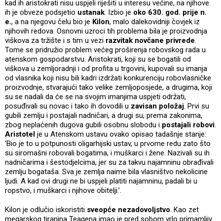
kad ih aristokrati nisu uspjeli riješiti u interesu većine, na njihove
ih je obveze podsjetio
ustanak
. Izbio je
oko 630. god. prije n.
e.
, a na njegovu čelu bio je
Kilon
, malo dalekovidniji čovjek iz
njihovih redova. Osnovni uzroci tih problema bila je proizvodnja
viškova za tržište i s tim u vezi
razvitak novčane privrede
.
Tome se pridružio problem većeg proširenja robovskog rada u
atenskom gospodarstvu. Aristokrati, koji su se bogatili od
viškova u zemljoradnji i od profita u trgovini, kupovali su imanja
od vlasnika koji nisu bili kadri izdržati konkurenciju robovlasničke
proizvodnje, stvarajući tako velike zemljoposjede, a drugima, koji
su se nadali da će se na svojim imanjima uspjeti održati,
posuđivali su novac i tako ih dovodili u
zavisan položaj
. Prvi su
gubili zemlju i postajali nadničari, a drugi su, prema zakonima,
zbog neplaćenih dugova gubili osobnu slobodu i
postajali robovi
.
Aristotel
je u Atenskom ustavu ovako opisao tadašnje stanje:
‘Bio je to u potpunosti oligarhijski ustav, u prvome redu zato što
su siromašni robovali bogatima, i muškarci i žene. Nazivali su ih
nadničarima i šestodjelcima, jer su za takvu najamninu obrađivali
zemlju bogataša. Sva je zemlja naime bila vlasništvo nekolicine
ljudi. A kad ovi drugi ne bi uspjeli platiti najamninu, padali bi u
ropstvo, i muškarci i njihove obitelji.’.
Kilon je odlučio iskoristiti
sveopće nezadovoljstvo
. Kao zet
megarskog tiranina Teagena imao je pred sobom vrlo primamljiv