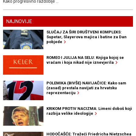
Kako progresivno razdoblje ...
NAJNOVIJE
SLUČAJ ZA ŠIRI DRUŠTVENI KOMPLEKS:
Supetar, Slayerova majica i batine za Dan
pobjede
ROMEO I JULIJA NA SELU: Knjiga kojoj se
vraćam i koja nikad nije iznevjerila
POLEMIKA (BIVŠE) NAVIJAČICE: Kako sam
(zasad) prestala navijati za hrvatsku
reprezentaciju
KRIKOM PROTIV NACIZMA: Limeni doboš koji
razbija velike ideologije
HODOČAŠĆE: Tražeći Friedricha Nietzschea