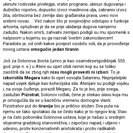
ukinute rodovske privilegije, vratio prognane, ukinuo dugovanja i
dužničko ropstvo, dopustio izvoz maslinova ulja, zabranio izvoz
žita, obrtnicima bez zemlje dao građanska prava, uveo novi
srebrni novac ... Već nakon što je svojevoljno odstupio s funkcije
arhonta, optuživan je da se prije ukidanja dugova namjerno
zadužio. Nakon smrti, zahvalni zemljaci podigli su mu spomenik s
natpisom u kojemu su ga nazvali ‘svetim zakonodavcem’.
Paradoks je, od onih kakve povijest osobito voli, da je provođenje
novog ustava
omogućio jedan tiranin
.
Još za Solonova života (umro je kao osamdesetgodišnjak 555.
god. prije n. e.) u Ateni su opet izbili nemiri koji su se toliko
zaoštrili da se zbog njih
nisu mogli provesti ni izbori
. To je
iskoristila Megara
kako bi opet osvojila Salaminu. Neprijateljski
napad uvijek djeluje kao kohezijska sila. Atenjani su podigli vojsku
i, na svoje čuđenje, porazili Megaru. Za to je bio, prije svega,
zaslužan
Pizistrat
, Solonov rođak, čime je stekao slavu koja mu
je omogućila da se u kaotičnu vremenu domogne vlasti.
Pizistratov put do
tiranije
bio je prilično složen. Dva puta na
njemu se tako spotakao da se činilo kako je to njegov kraj. Stao
je na čelo pobornika Solonova ustava, koje je našao u srednjim
slojevima gradskog stanovništva, i započeo napad, i ulijevo i
udesno, protiv konzervativnih aristokrata i protiv radikalnih