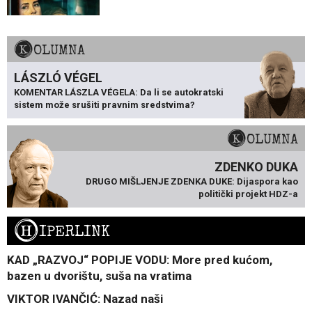
KOLUMNA
LÁSZLÓ VÉGEL
KOMENTAR LÁSZLA VÉGELA: Da li se autokratski
sistem može srušiti pravnim sredstvima?
KOLUMNA
ZDENKO DUKA
DRUGO MIŠLJENJE ZDENKA DUKE: Dijaspora kao
politički projekt HDZ-a
H
IPERLINK
KAD „RAZVOJ“ POPIJE VODU: More pred kućom,
bazen u dvorištu, suša na vratima
VIKTOR IVANČIĆ: Nazad naši