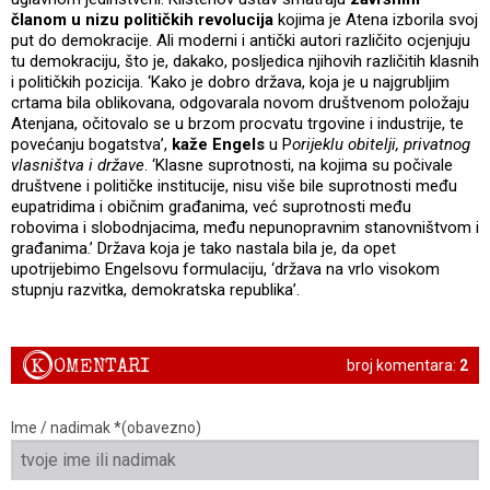
članom u nizu političkih revolucija
kojima je Atena izborila svoj
put do demokracije. Ali moderni i antički autori različito ocjenjuju
tu demokraciju, što je, dakako, posljedica njihovih različitih klasnih
i političkih pozicija. ‘Kako je dobro država, koja je u najgrubljim
crtama bila oblikovana, odgovarala novom društvenom položaju
Atenjana, očitovalo se u brzom procvatu trgovine i industrije, te
povećanju bogatstva’,
kaže Engels
u P
orijeklu obitelji, privatnog
vlasništva i države
. ‘Klasne suprotnosti, na kojima su počivale
društvene i političke institucije, nisu više bile suprotnosti među
eupatridima i običnim građanima, već suprotnosti među
robovima i slobodnjacima, među nepunopravnim stanovništvom i
građanima.’ Država koja je tako nastala bila je, da opet
upotrijebimo Engelsovu formulaciju, ‘država na vrlo visokom
stupnju razvitka, demokratska republika’.
K
OMENTARI
broj komentara:
2
Ime / nadimak *(obavezno)