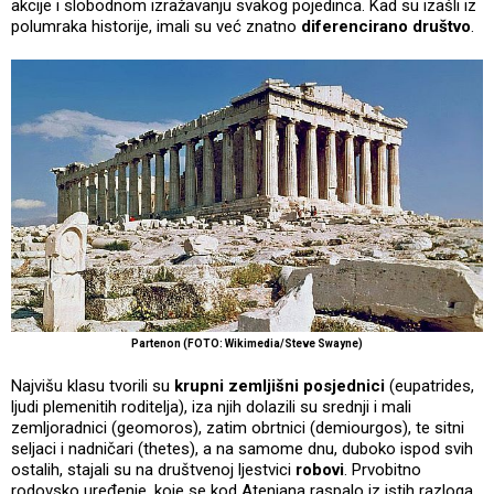
akcije i slobodnom izražavanju svakog pojedinca. Kad su izašli iz
polumraka historije, imali su već znatno
diferencirano društvo
.
Partenon (FOTO: Wikimedia/Steve Swayne)
Najvišu klasu tvorili su
krupni zemljišni posjednici
(eupatrides,
ljudi plemenitih roditelja), iza njih dolazili su srednji i mali
zemljoradnici (geomoros), zatim obrtnici (demiourgos), te sitni
seljaci i nadničari (thetes), a na samome dnu, duboko ispod svih
ostalih, stajali su na društvenoj ljestvici
robovi
. Prvobitno
rodovsko uređenje, koje se kod Atenjana raspalo iz istih razloga