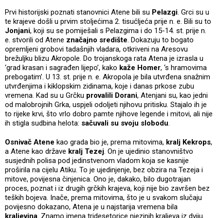
Prvi historijski poznati stanovnici Atene bili su
Pelazgi
. Grci su u
te krajeve došli u prvim stoljećima 2. tisućljeća prije n. e. Bili su to
Jonjani
, koji su se pomiješali s Pelazgima i do 15-14. st. prije n.
e. stvorili od Atene
značajno središte
. Dokazuju to bogato
opremljeni grobovi tadašnjih vladara, otkriveni na Aresovu
brežuljku blizu Akropole. Do trojanskoga rata Atena je izrasla u
‘grad krasan i sagrađen lijepo’, kako
kaže Homer
, ‘s hramovima
prebogatim’. U 13. st. prije n. e. Akropola je bila utvrđena snažnim
utvrđenjima i kiklopskim zidinama, koje i danas prkose zubu
vremena. Kad su u Grčku
provalili Dorani
, Atenjani su, kao jedni
od malobrojnih Grka, uspjeli odoljeti njihovu pritisku. Stajalo ih je
to rijeke krvi, što vrlo dobro pamte njihove legende i mitovi, ali nije
ih stigla sudbina helota:
sačuvali su svoju slobodu
.
Osnivač Atene
kao grada bio je, prema mitovima,
kralj Kekrops
,
a Atene kao države
kralj Tezej
. On je ujedinio stanovništvo
susjednih polisa pod jedinstvenom vladom koja se kasnije
proširila na cijelu Atiku. To je ujedinjenje, bez obzira na Tezeja i
mitove, povijesna činjenica. Ono je, dakako, bilo dugotrajan
proces, poznat i iz drugih grčkih krajeva, koji nije bio završen bez
teških bojeva. Inače, prema mitovima, što je u svakom slučaju
povijesno dokazano, Atena je u najstarija vremena bila
kraljevina
. Znamo imena tridesetorice njezinih kraljeva iz dviju