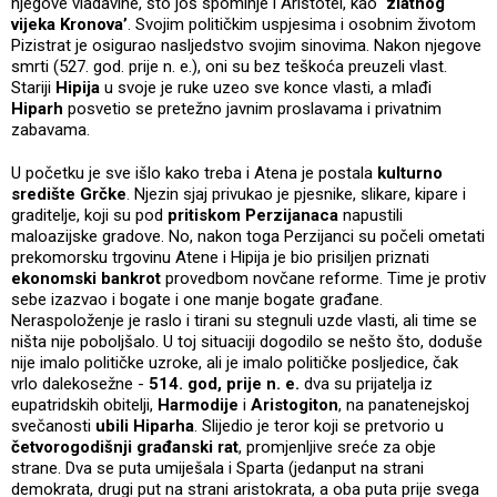
njegove vladavine, što još spominje i Aristotel, kao
‘zlatnog
vijeka Kronova’
. Svojim političkim uspjesima i osobnim životom
Pizistrat je osigurao nasljedstvo svojim sinovima. Nakon njegove
smrti (527. god. prije n. e.), oni su bez teškoća preuzeli vlast.
Stariji
Hipija
u svoje je ruke uzeo sve konce vlasti, a mlađi
Hiparh
posvetio se pretežno javnim proslavama i privatnim
zabavama.
U početku je sve išlo kako treba i Atena je postala
kulturno
središte Grčke
. Njezin sjaj privukao je pjesnike, slikare, kipare i
graditelje, koji su pod
pritiskom Perzijanaca
napustili
maloazijske gradove. No, nakon toga Perzijanci su počeli ometati
prekomorsku trgovinu Atene i Hipija je bio prisiljen priznati
ekonomski bankrot
provedbom novčane reforme. Time je protiv
sebe izazvao i bogate i one manje bogate građane.
Neraspoloženje je raslo i tirani su stegnuli uzde vlasti, ali time se
ništa nije poboljšalo. U toj situaciji dogodilo se nešto što, doduše
nije imalo političke uzroke, ali je imalo političke posljedice, čak
vrlo dalekosežne -
514. god, prije n. e.
dva su prijatelja iz
eupatridskih obitelji,
Harmodije
i
Aristogiton
, na panatenejskoj
svečanosti
ubili Hiparha
. Slijedio je teror koji se pretvorio u
četvorogodišnji građanski rat
, promjenljive sreće za obje
strane. Dva se puta umiješala i Sparta (jedanput na strani
demokrata, drugi put na strani aristokrata, a oba puta prije svega