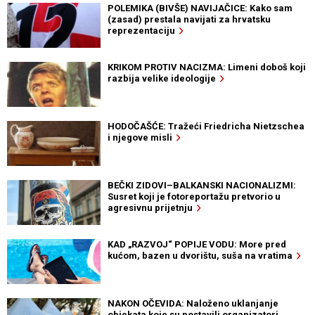
POLEMIKA (BIVŠE) NAVIJAČICE: Kako sam
(zasad) prestala navijati za hrvatsku
reprezentaciju
KRIKOM PROTIV NACIZMA: Limeni doboš koji
razbija velike ideologije
HODOČAŠĆE: Tražeći Friedricha Nietzschea
i njegove misli
BEČKI ZIDOVI–BALKANSKI NACIONALIZMI:
Susret koji je fotoreportažu pretvorio u
agresivnu prijetnju
KAD „RAZVOJ“ POPIJE VODU: More pred
kućom, bazen u dvorištu, suša na vratima
NAKON OČEVIDA: Naloženo uklanjanje
objekata koje su postavili organizatori