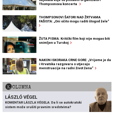
Thompsonova koncerta
THOMPSONOVI ŠATORI NAD ŽRTVAMA
FAŠISTA: „Oni očito mogu raditi štogod žele“
ŽUTA PISMA: Kritički film koji nije mogao biti
snimljen u Turskoj
NAKON ISKORAKA CRNE GORE: „Vrijeme je da
i Hrvatska razgovara o utjecaju
menstruacije na radni život žena“
KOLUMNA
LÁSZLÓ VÉGEL
KOMENTAR LÁSZLA VÉGELA: Da li se autokratski
sistem može srušiti pravnim sredstvima?