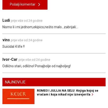
Pošalji komentar
Ludi
prije više od 24 godine
Nismo li i mi jednom,ekipico,nešto malo...zabrijali...
vins
prije više od 24 godine
Suicidal 4 life !!
Ivor-Car
prije više od 24 godine
Odlično stari, odlično! Ponajbolje od najboljeg!
NAJNOVIJE
ROMEO I JULIJA NA SELU: Knjiga kojoj se
vraćam i koja nikad nije iznevjerila