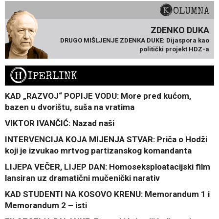
KOLUMNA
ZDENKO DUKA
DRUGO MIŠLJENJE ZDENKA DUKE: Dijaspora kao
politički projekt HDZ-a
H
IPERLINK
KAD „RAZVOJ“ POPIJE VODU: More pred kućom,
bazen u dvorištu, suša na vratima
VIKTOR IVANČIĆ: Nazad naši
INTERVENCIJA KOJA MIJENJA STVAR: Priča o Hodži
koji je izvukao mrtvog partizanskog komandanta
LIJEPA VEČER, LIJEP DAN: Homoseksploatacijski film
lansiran uz dramatični mučenički narativ
KAD STUDENTI NA KOSOVO KRENU: Memorandum 1 i
Memorandum 2 – isti