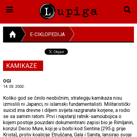
E-CIKLOPEDIJA
KAMIKAZE
OGI
14. 03. 2002.
Koliko god se činilo neobičnim, strategiju kamikaza nisu
izmislili ni Japanci, ni islamski fundamentalisti. Militaristički
suicid ima drevne i diljem svijeta razgranate korjene, a rodio
se sa samim ratom. Prvi i najstariji ratnik-samoubojica o
kojem postoje pouzdani dokumentirani zapisi bio je Rimljanin,
konzul Decio Mure, koji je u borbi kod Sentina (295.g. prije
Krista), protiv koalicije Etruščana, Gala i Sanita, lansirao svoje