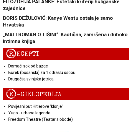
FILOZOFIJA PALANKE: Estetski kriteriji huliganske
zajednice
BORIS DEŽULOVIĆ: Kanye Westu ostala je samo
Hrvatska
„MALI ROMAN O TIŠINI“: Kaotična, zamršena i duboko
intimna knjiga
R
ECEPTI
Domaći sok od bazge
Burek (bosanski) za 1 odraslu osobu
Drugačija svinjska jetrica
E
-CIKLOPEDIJA
Povijesni put Hitlerove 'klonje'
Yugo - urbana legenda
Freedom Theatre (Teatar slobode)