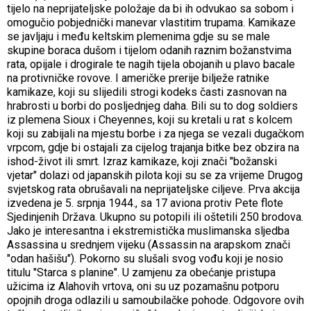
tijelo na neprijateljske položaje da bi ih odvukao sa sobom i
omogučio pobjednički manevar vlastitim trupama. Kamikaze
se javljaju i među keltskim plemenima gdje su se male
skupine boraca dušom i tijelom odanih raznim božanstvima
rata, opijale i drogirale te nagih tijela obojanih u plavo bacale
na protivničke rovove. I američke prerije bilježe ratnike
kamikaze, koji su slijedili strogi kodeks časti zasnovan na
hrabrosti u borbi do posljednjeg daha. Bili su to dog soldiers
iz plemena Sioux i Cheyennes, koji su kretali u rat s kolcem
koji su zabijali na mjestu borbe i za njega se vezali dugačkom
vrpcom, gdje bi ostajali za cijelog trajanja bitke bez obzira na
ishod-život ili smrt. Izraz kamikaze, koji znači "božanski
vjetar" dolazi od japanskih pilota koji su se za vrijeme Drugog
svjetskog rata obrušavali na neprijateljske ciljeve. Prva akcija
izvedena je 5. srpnja 1944., sa 17 aviona protiv Pete flote
Sjedinjenih Država. Ukupno su potopili ili oštetili 250 brodova.
Jako je interesantna i ekstremistička muslimanska sljedba
Assassina u srednjem vijeku (Assassin na arapskom znači
"odan hašišu"). Pokorno su slušali svog vođu koji je nosio
titulu "Starca s planine". U zamjenu za obećanje pristupa
užicima iz Alahovih vrtova, oni su uz pozamašnu potporu
opojnih droga odlazili u samoubilačke pohode. Odgovore ovih