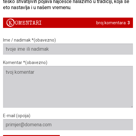
teško shvatljivih pojava najčešće nalazimo u tradiciji, koja se
eto nastavlja i u našem vremenu.
K
OMENTARI
broj komentara:
3
Ime / nadimak *(obavezno)
Komentar *(obavezno)
E-mail (opcija)