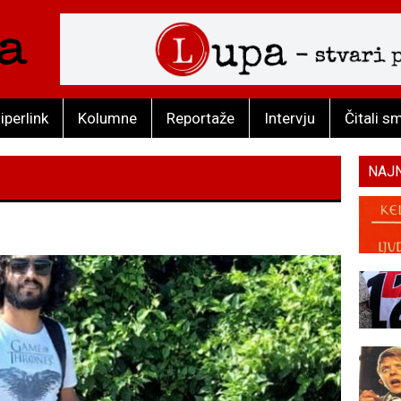
iperlink
Kolumne
Reportaže
Intervju
Čitali s
NAJ