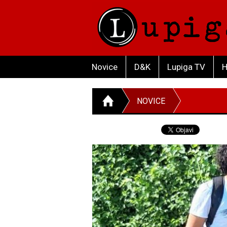
Novice
D&K
Lupiga TV
H
NOVICE