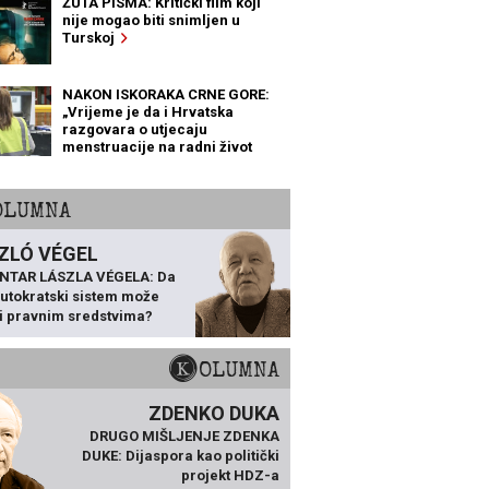
ŽUTA PISMA: Kritički film koji
nije mogao biti snimljen u
Turskoj
NAKON ISKORAKA CRNE GORE:
„Vrijeme je da i Hrvatska
razgovara o utjecaju
menstruacije na radni život
žena“
KOLUMNA
ZLÓ VÉGEL
NTAR LÁSZLA VÉGELA: Da
 autokratski sistem može
ti pravnim sredstvima?
KOLUMNA
ZDENKO DUKA
DRUGO MIŠLJENJE ZDENKA
DUKE: Dijaspora kao politički
projekt HDZ-a