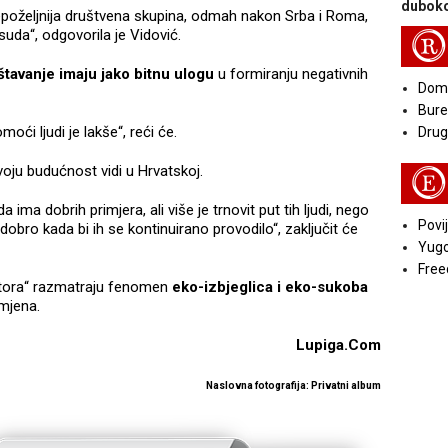
duboko
nepoželjnija društvena skupina, odmah nakon Srba i Roma,
uda“, odgovorila je Vidović.
R
eštavanje imaju jako bitnu ulogu
u formiranju negativnih
Doma
Bure
moći ljudi je lakše“, reći će.
Druga
svoju budućnost vidi u Hrvatskoj.
E
 ima dobrih primjera, ali više je trnovit put tih ljudi, nego
Povij
i dobro kada bi ih se kontinuirano provodilo“, zaključit će
Yugo
Free
ektora“ razmatraju fenomen
eko-izbjeglica i eko-sukoba
omjena.
Lupiga.Com
Naslovna fotografija: Privatni album