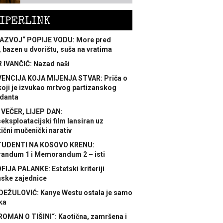
IPERLINK
AZVOJ“ POPIJE VODU: More pred
 bazen u dvorištu, suša na vratima
 IVANČIĆ: Nazad naši
ENCIJA KOJA MIJENJA STVAR: Priča o
koji je izvukao mrtvog partizanskog
danta
 VEČER, LIJEP DAN:
ksploatacijski film lansiran uz
ični mučenički narativ
TUDENTI NA KOSOVO KRENU:
ndum 1 i Memorandum 2 – isti
FIJA PALANKE: Estetski kriteriji
nske zajednice
DEŽULOVIĆ: Kanye Westu ostala je samo
ka
ROMAN O TIŠINI“: Kaotična, zamršena i