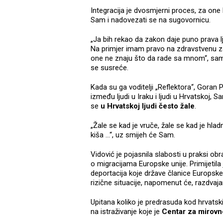
Integracija je dvosmjerni proces, za one 
Sam i nadovezati se na sugovornicu.
„Ja bih rekao da zakon daje puno prava lj
Na primjer imam pravo na zdravstvenu zaš
one ne znaju što da rade sa mnom“, sam
se susreće.
Kada su ga voditelji „Reflektora“, Goran Pir
između ljudi u Iraku i ljudi u Hrvatskoj, 
se
u Hrvatskoj ljudi često žale
.
„Žale se kad je vruče, žale se kad je hladn
kiša …“, uz smijeh će Sam.
Vidović je pojasnila slabosti u praksi ob
o migracijama Europske unije. Primijetila 
deportacija koje države članice Europsk
rizične situacije, napomenut će, razdvaja
Upitana koliko je predrasuda kod hrvats
na istraživanje koje je
Centar za mirovn