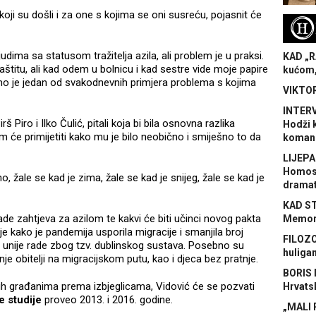
koji su došli i za one s kojima se oni susreću, pojasnit će
H
udima sa statusom tražitelja azila, ali problem je u praksi.
KAD „R
titu, ali kad odem u bolnicu i kad sestre vide moje papire
kućom,
o je jedan od svakodnevnih primjera problema s kojima
VIKTOR
INTERV
š Piro i Ilko Čulić, pitali koja bi bila osnovna razlika
Hodži 
Sam će primijetiti kako mu je bilo neobično i smiješno to da
koman
LIJEPA
Homose
o, žale se kad je zima, žale se kad je snijeg, žale se kad je
dramat
KAD S
rade zahtjeva za azilom te kakvi će biti učinci novog pakta
Memora
je kako je pandemija usporila migracije i smanjila broj
FILOZO
e unije rade zbog tzv. dublinskog sustava. Posebno su
huliga
nje obitelji na migracijskom putu, kao i djeca bez pratnje.
BORIS 
kih građanima prema izbjeglicama, Vidović će se pozvati
Hrvats
e studije
proveo 2013. i 2016. godine.
„MALI 