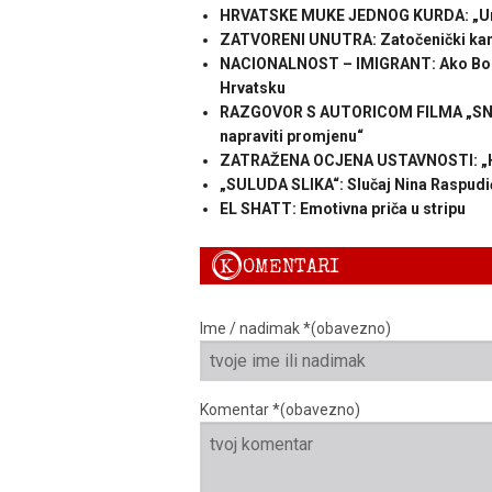
HRVATSKE MUKE JEDNOG KURDA: „Unut
ZATVORENI UNUTRA: Zatočenički kamp
NACIONALNOST – IMIGRANT: Ako Bosanc
Hrvatsku
RAZGOVOR S AUTORICOM FILMA „SNA
napraviti promjenu“
ZATRAŽENA OCJENA USTAVNOSTI: „Hrvat
„SULUDA SLIKA“: Slučaj Nina Raspudi
EL SHATT: Emotivna priča u stripu
K
OMENTARI
Ime / nadimak *(obavezno)
Komentar *(obavezno)