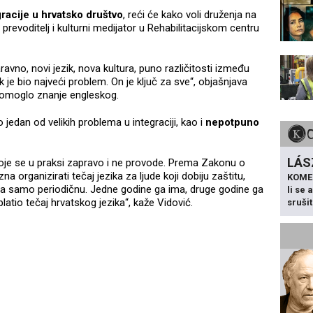
gracije u hrvatsko društvo
, reći će kako voli druženja na
 prevoditelj i kulturni medijator u Rehabilitacijskom centru
avno, novi jezik, nova kultura, puno različitosti između
k je bio najveći problem. On je ključ za sve“, objašnjava
 pomoglo znanje engleskog.
 jedan od velikih problema u integraciji, kao i
nepotpuno
LÁS
oje se u praksi zapravo i ne provode. Prema Zakonu o
 organizirati tečaj jezika za ljude koji dobiju zaštitu,
KOME
gađa samo periodičnu. Jedne godine ga ima, druge godine ga
li se
atio tečaj hrvatskog jezika“, kaže Vidović.
sruši