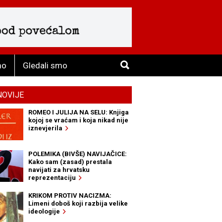
mo
Gledali smo
NOVIJE
ROMEO I JULIJA NA SELU: Knjiga
kojoj se vraćam i koja nikad nije
iznevjerila
POLEMIKA (BIVŠE) NAVIJAČICE:
Kako sam (zasad) prestala
navijati za hrvatsku
reprezentaciju
KRIKOM PROTIV NACIZMA:
Limeni doboš koji razbija velike
ideologije