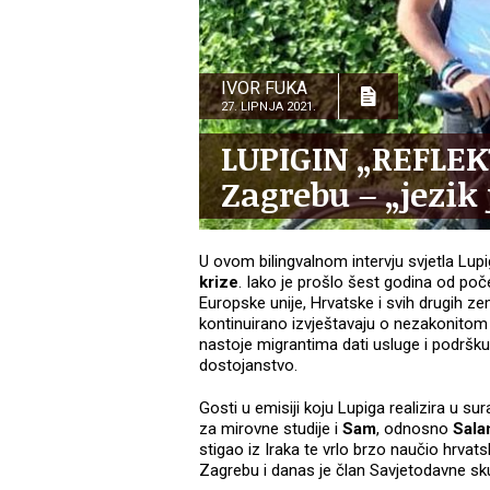
IVOR FUKA
27. LIPNJA 2021.
LUPIGIN „REFLEK
Zagrebu – „jezik
U ovom bilingvalnom intervju svjetla Lup
krize
. Iako je prošlo šest godina od poč
Europske unije, Hrvatske i svih drugih ze
kontinuirano izvještavaju o nezakonitom 
nastoje migrantima dati usluge i podršku 
dostojanstvo.
Gosti u emisiji koju Lupiga realizira u su
za mirovne studije i
Sam
, odnosno
Sala
stigao iz Iraka te vrlo brzo naučio hrvatsk
Zagrebu i danas je član Savjetodavne sk