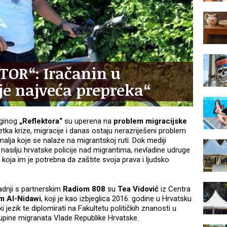
TOR“: Iračanin u
 je najveća prepreka“
iginog
„Reflektora“
su uperena na
problem migracijske
etka krize, migracije i danas ostaju nerazriješeni problem
malja koje se nalaze na migrantskoj ruti. Dok mediji
nasilju hrvatske policije nad migrantima, nevladine udruge
koja im je potrebna da zaštite svoja prava i ljudsko
radnji s partnerskim
Radiom 808
su
Tea Vidović
iz Centra
m Al-Nidawi
, koji je kao izbjeglica 2016. godine u Hrvatsku
i jezik te diplomirati na Fakultetu političkih znanosti u
upine migranata Vlade Republike Hrvatske.