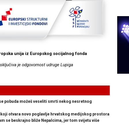
uropska unija iz Europskog socijalnog fonda
isključiva je odgovornost udruge Lupiga
se pobuda možeš veseliti smrti nekog nesretnog
oji otvara novo poglavlje hrvatskog medijskog prostora
se beskrajno bliže Nepalcima, jer tom svijetu više