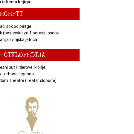
 intimna knjiga
ECEPTI
ći sok od bazge
k (bosanski) za 1 odraslu osobu
čija svinjska jetrica
-CIKLOPEDIJA
esni put Hitlerove 'klonje'
 - urbana legenda
dom Theatre (Teatar slobode)