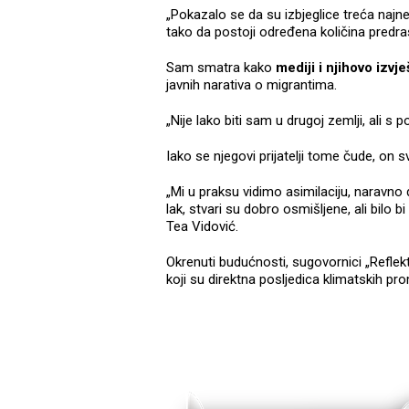
„Pokazalo se da su izbjeglice treća naj
tako da postoji određena količina predras
Sam smatra kako
mediji i njihovo izvj
javnih narativa o migrantima.
„Nije lako biti sam u drugoj zemlji, ali s po
Iako se njegovi prijatelji tome čude, on 
„Mi u praksu vidimo asimilaciju, naravno da
lak, stvari su dobro osmišljene, ali bilo b
Tea Vidović.
Okrenuti budućnosti, sugovornici „Refl
koji su direktna posljedica klimatskih pr