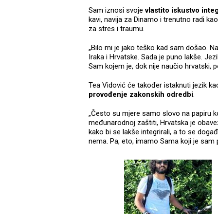
Sam iznosi svoje
vlastito iskustvo inte
kavi, navija za Dinamo i trenutno radi kao
za stres i traumu.
„Bilo mi je jako teško kad sam došao. Nar
Iraka i Hrvatske. Sada je puno lakše. Jezi
Sam kojem je, dok nije naučio hrvatski,
Tea Vidović će također istaknuti jezik kao
provođenje zakonskih odredbi
.
„Često su mjere samo slovo na papiru k
međunarodnoj zaštiti, Hrvatska je obavezna
kako bi se lakše integrirali, a to se do
nema. Pa, eto, imamo Sama koji je sam pl