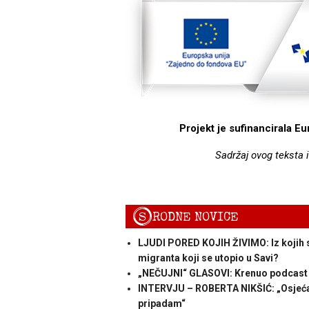
Projekt je sufinancirala E
Sadržaj ovog teksta 
S
RODNE NOVICE
LJUDI PORED KOJIH ŽIVIMO: Iz kojih 
migranta koji se utopio u Savi?
„NEČUJNI“ GLASOVI: Krenuo podcast k
INTERVJU – ROBERTA NIKŠIĆ: „Osjećam 
pripadam“