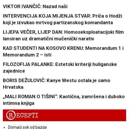
VIKTOR IVANČIĆ: Nazad naši
INTERVENCIJA KOJA MIJENJA STVAR: Priča o Hodži
koji je izvukao mrtvog partizanskog komandanta
LIJEPA VEČER, LIJEP DAN: Homoseksploatacijski film
lansiran uz dramatični mučenički narativ
KAD STUDENTI NA KOSOVO KRENU: Memorandum 1 i
Memorandum 2 – isti
FILOZOFIJA PALANKE: Estetski kriteriji huliganske
zajednice
BORIS DEŽULOVIĆ: Kanye Westu ostala je samo
Hrvatska
„MALI ROMAN O TIŠINI“: Kaotična, zamršena i duboko
intimna knjiga
R
ECEPTI
Domaći sok od bazge