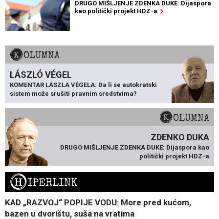
DRUGO MIŠLJENJE ZDENKA DUKE: Dijaspora
kao politički projekt HDZ-a
KOLUMNA
LÁSZLÓ VÉGEL
KOMENTAR LÁSZLA VÉGELA: Da li se autokratski
sistem može srušiti pravnim sredstvima?
KOLUMNA
ZDENKO DUKA
DRUGO MIŠLJENJE ZDENKA DUKE: Dijaspora kao
politički projekt HDZ-a
H
IPERLINK
KAD „RAZVOJ“ POPIJE VODU: More pred kućom,
bazen u dvorištu, suša na vratima