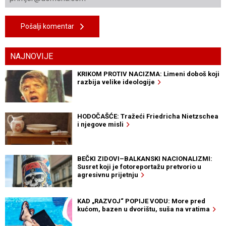
Pošalji komentar
NAJNOVIJE
KRIKOM PROTIV NACIZMA: Limeni doboš koji
razbija velike ideologije
HODOČAŠĆE: Tražeći Friedricha Nietzschea
i njegove misli
BEČKI ZIDOVI–BALKANSKI NACIONALIZMI:
Susret koji je fotoreportažu pretvorio u
agresivnu prijetnju
KAD „RAZVOJ“ POPIJE VODU: More pred
kućom, bazen u dvorištu, suša na vratima