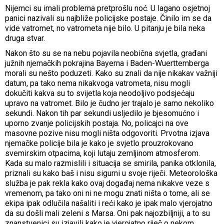
Nijemci su imali problema pretprošlu noć. U lagano osjetnoj
panici nazivali su najbliže policijske postaje. Činilo im se da
vide vatromet, no vatrometa nije bilo. U pitanju je bila neka
druga stvar.
Nakon što su se na nebu pojavila neobična svjetla, građani
južnih njemačkih pokrajina Bayerna i Baden-Wuerttemberga
morali su nešto poduzeti. Kako su znali da nije nikakav važniji
datum, pa tako nema nikakvoga vatrometa, nisu mogli
dokučiti kakva su to svijetla koja neodoljivo podsjećaju
upravo na vatromet. Bilo je čudno jer trajalo je samo nekoliko
sekundi. Nakon tih par sekundi usljedilo je bjesomućno i
uporno zvanje policijskih postaja. No, policajci na ove
masovne pozive nisu mogli ništa odgovoriti. Prvotna izjava
njemačke policije bila je kako je svjetlo prouzrokovano
svemirskim otpacima, koji lutaju zemljinom atmosferom.
Kada su malo razmislili i situacija se smirila, panika otklonila,
priznali su kako baš i nisu sigurni u svoje riječi. Meteorološka
služba je pak rekla kako ovaj događaj nema nikakve veze s
vremenom, pa tako oni ni ne mogu znati ništa o tome, ali se
ekipa ipak odlučila našaliti i reći kako je ipak malo vjerojatno
da su došli mali zeleni s Marsa. Oni pak najozbiljniji, a to su
znanstvenici su izjavili kako je vjerojatno riječ o nekom