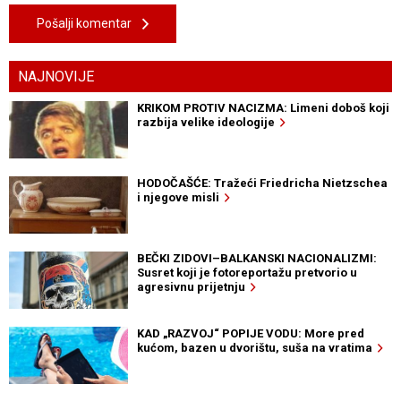
Pošalji komentar
NAJNOVIJE
KRIKOM PROTIV NACIZMA: Limeni doboš koji
razbija velike ideologije
HODOČAŠĆE: Tražeći Friedricha Nietzschea
i njegove misli
BEČKI ZIDOVI–BALKANSKI NACIONALIZMI:
Susret koji je fotoreportažu pretvorio u
agresivnu prijetnju
KAD „RAZVOJ“ POPIJE VODU: More pred
kućom, bazen u dvorištu, suša na vratima