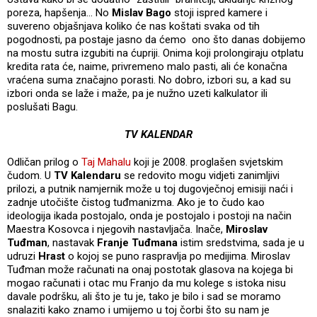
poreza, hapšenja… No
Mislav Bago
stoji ispred kamere i
suvereno objašnjava koliko će nas koštati svaka od tih
pogodnosti, pa postaje jasno da ćemo ono što danas dobijemo
na mostu sutra izgubiti na ćupriji. Onima koji prolongiraju otplatu
kredita rata će, naime, privremeno malo pasti, ali će konačna
vraćena suma značajno porasti. No dobro, izbori su, a kad su
izbori onda se laže i maže, pa je nužno uzeti kalkulator ili
poslušati Bagu.
TV KALENDAR
Odličan prilog o
Taj Mahalu
koji je 2008. proglašen svjetskim
čudom. U
TV Kalendaru
se redovito mogu vidjeti zanimljivi
prilozi, a putnik namjernik može u toj dugovječnoj emisiji naći i
zadnje utočište čistog tuđmanizma. Ako je to čudo kao
ideologija ikada postojalo, onda je postojalo i postoji na način
Maestra Kosovca i njegovih nastavljača. Inače,
Miroslav
Tuđman
, nastavak
Franje Tuđmana
istim sredstvima, sada je u
udruzi
Hrast
o kojoj se puno raspravlja po medijima. Miroslav
Tuđman može računati na onaj postotak glasova na kojega bi
mogao računati i otac mu Franjo da mu kolege s istoka nisu
davale podršku, ali što je tu je, tako je bilo i sad se moramo
snalaziti kako znamo i umijemo u toj čorbi što su nam je