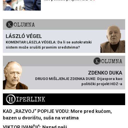
KOLUMNA
LÁSZLÓ VÉGEL
KOMENTAR LÁSZLA VÉGELA: Da li se autokratski
sistem može srušiti pravnim sredstvima?
KOLUMNA
ZDENKO DUKA
DRUGO MIŠLJENJE ZDENKA DUKE: Dijaspora kao
politički projekt HDZ-a
H
IPERLINK
KAD „RAZVOJ“ POPIJE VODU: More pred kućom,
bazen u dvorištu, suša na vratima
VIKTOR IVANČIĆ: Nazad naši