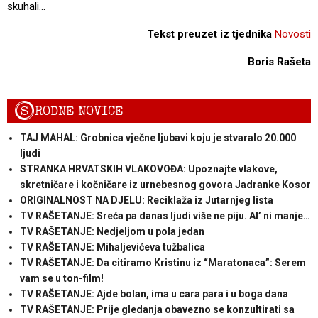
skuhali…
Tekst preuzet iz tjednika
Novosti
Boris Rašeta
S
RODNE NOVICE
TAJ MAHAL: Grobnica vječne ljubavi koju je stvaralo 20.000
ljudi
STRANKA HRVATSKIH VLAKOVOĐA: Upoznajte vlakove,
skretničare i kočničare iz urnebesnog govora Jadranke Kosor
ORIGINALNOST NA DJELU: Reciklaža iz Jutarnjeg lista
TV RAŠETANJE: Sreća pa danas ljudi više ne piju. Al’ ni manje…
TV RAŠETANJE: Nedjeljom u pola jedan
TV RAŠETANJE: Mihaljevićeva tužbalica
TV RAŠETANJE: Da citiramo Kristinu iz “Maratonaca”: Serem
vam se u ton-film!
TV RAŠETANJE: Ajde bolan, ima u cara para i u boga dana
TV RAŠETANJE: Prije gledanja obavezno se konzultirati sa