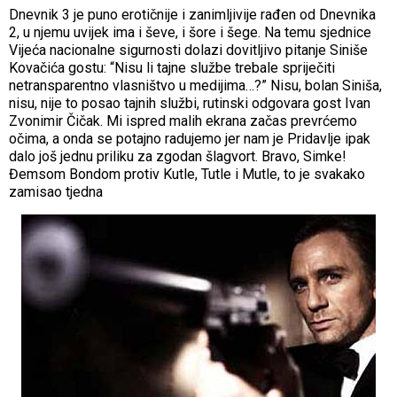
Dnevnik 3 je puno erotičnije i zanimljivije rađen od Dnevnika
2, u njemu uvijek ima i ševe, i šore i šege. Na temu sjednice
Vijeća nacionalne sigurnosti dolazi dovitljivo pitanje Siniše
Kovačića gostu: “Nisu li tajne službe trebale spriječiti
netransparentno vlasništvo u medijima…?” Nisu, bolan Siniša,
nisu, nije to posao tajnih službi, rutinski odgovara gost Ivan
Zvonimir Čičak. Mi ispred malih ekrana začas prevrćemo
očima, a onda se potajno radujemo jer nam je Pridavlje ipak
dalo još jednu priliku za zgodan šlagvort. Bravo, Simke!
Đemsom Bondom protiv Kutle, Tutle i Mutle, to je svakako
zamisao tjedna