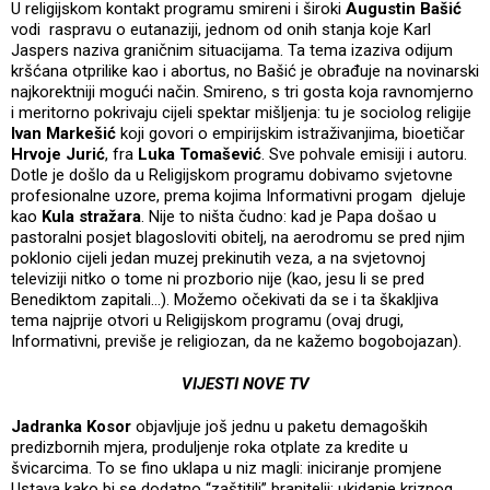
U religijskom kontakt programu smireni i široki
Augustin Bašić
vodi raspravu o eutanaziji, jednom od onih stanja koje Karl
Jaspers naziva graničnim situacijama. Ta tema izaziva odijum
kršćana otprilike kao i abortus, no Bašić je obrađuje na novinarski
najkorektniji mogući način. Smireno, s tri gosta koja ravnomjerno
i meritorno pokrivaju cijeli spektar mišljenja: tu je sociolog religije
Ivan Markešić
koji govori o empirijskim istraživanjima, bioetičar
Hrvoje Jurić
, fra
Luka Tomašević
. Sve pohvale emisiji i autoru.
Dotle je došlo da u Religijskom programu dobivamo svjetovne
profesionalne uzore, prema kojima Informativni progam djeluje
kao
Kula stražara
. Nije to ništa čudno: kad je Papa došao u
pastoralni posjet blagosloviti obitelj, na aerodromu se pred njim
poklonio cijeli jedan muzej prekinutih veza, a na svjetovnoj
televiziji nitko o tome ni prozborio nije (kao, jesu li se pred
Benediktom zapitali…). Možemo očekivati da se i ta škakljiva
tema najprije otvori u Religijskom programu (ovaj drugi,
Informativni, previše je religiozan, da ne kažemo bogobojazan).
VIJESTI NOVE TV
Jadranka Kosor
objavljuje još jednu u paketu demagoških
predizbornih mjera, produljenje roka otplate za kredite u
švicarcima. To se fino uklapa u niz magli: iniciranje promjene
Ustava kako bi se dodatno “zaštitili” branitelji; ukidanje kriznog