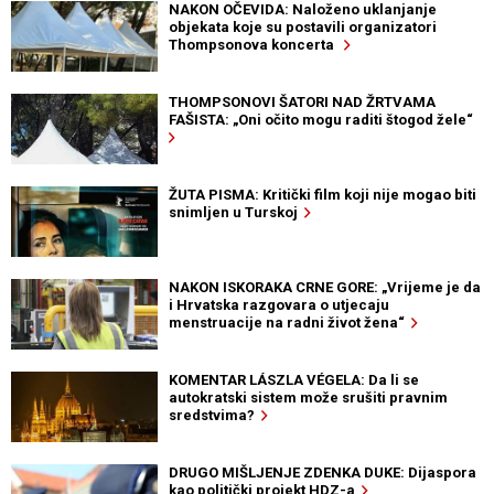
NAKON OČEVIDA: Naloženo uklanjanje
objekata koje su postavili organizatori
Thompsonova koncerta
THOMPSONOVI ŠATORI NAD ŽRTVAMA
FAŠISTA: „Oni očito mogu raditi štogod žele“
ŽUTA PISMA: Kritički film koji nije mogao biti
snimljen u Turskoj
NAKON ISKORAKA CRNE GORE: „Vrijeme je da
i Hrvatska razgovara o utjecaju
menstruacije na radni život žena“
KOMENTAR LÁSZLA VÉGELA: Da li se
autokratski sistem može srušiti pravnim
sredstvima?
DRUGO MIŠLJENJE ZDENKA DUKE: Dijaspora
kao politički projekt HDZ-a