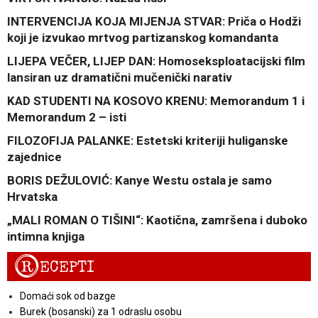
INTERVENCIJA KOJA MIJENJA STVAR: Priča o Hodži
koji je izvukao mrtvog partizanskog komandanta
LIJEPA VEČER, LIJEP DAN: Homoseksploatacijski film
lansiran uz dramatični mučenički narativ
KAD STUDENTI NA KOSOVO KRENU: Memorandum 1 i
Memorandum 2 – isti
FILOZOFIJA PALANKE: Estetski kriteriji huliganske
zajednice
BORIS DEŽULOVIĆ: Kanye Westu ostala je samo
Hrvatska
„MALI ROMAN O TIŠINI“: Kaotična, zamršena i duboko
intimna knjiga
R
ECEPTI
Domaći sok od bazge
Burek (bosanski) za 1 odraslu osobu