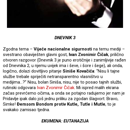
DNEVNIK 3
Zgodna tema –
Vijeće nacionalne sigurnosti
na temu mediji –
svestrano obaviješten glavni gost,
Ivan Zvonimir Čičak
, prilično
otvoren razgovor (Dnevnik 3 je puno erotičnije i zanimljivije rađen
od Dnevnika 2, u njemu uvijek ima i ševe, i šore i šege), ali onda,
logično, dolazi dovitljivo pitanje
Siniše Kovačića
: “Nisu li tajne
službe trebale spriječiti netransparentno vlasništvo u
medijima…?” Nisu, bolan Siniša, nisu, nije to posao tajnih službi,
rutinski odgovara
Ivan Zvonimir Čičak
. Mi ispred malih ekrana
začas prevrćemo očima, a onda se potajno radujemo jer nam je
Pridavlje ipak dalo još jednu priliku za zgodan šlagvort. Bravo,
Simke!
Đemsom Bondom protiv Kutle, Tutle i Mutle
, to je
svakako zamisao tjedna.
EKUMENA: EUTANAZIJA