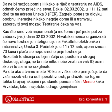
Da ne bi možda pomislili kako je riječ o testiranju na AIDS,
odmah ćemo prijeći na stvar. Dakle, 02.03.2002. u 11 i 12 sati
dođite na adresu Unska 3 (FER), Zagreb, ponesite olovku,
osobnu i nemojte nikako, negdje doma ili u tramvaju,
zaboraviti svoj mozak. Testiranje čeka na Vas.
Kao što smo već napomenuli (a možemo i još jedanput za
zaboravljive), dana 02.03.2002. Hrvatska mensa organizirati
će novo testiranje inteligencije na Fakultetu elektronike i
računarstva, Unska 3. Početak je u 11 i 12 sati, cijena iznosi
70 kuna i plaća se neposredno prije testiranja.
Rezultati testiranja su tajni i šalju se poštom u strogoj
diskreciji, stoga, ne brinite nitko neće znati za vaš IQ osim
ako vi to sami ne razglasite.
Pa eto ako stvarno imate 70 kuna viška i ako primjećujete da
vaš mozak vibrira od hiperaktivnosti, pridružite se toj, ne
toliko brojnoj, skupini i postanite ponosni član
Mense
kako
Hrvatske, tako i svjetske udruge genijalaca.
K
OMENTARI
broj komentara:
1