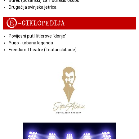
Burek (bosanski) za 1 odraslu osobu
Drugačija svinjska jetrica
E
-CIKLOPEDIJA
Povijesni put Hitlerove 'klonje'
Yugo - urbana legenda
Freedom Theatre (Teatar slobode)