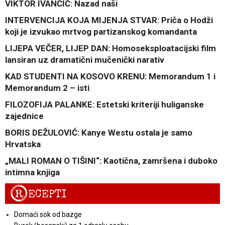
VIKTOR IVANČIĆ: Nazad naši
INTERVENCIJA KOJA MIJENJA STVAR: Priča o Hodži
koji je izvukao mrtvog partizanskog komandanta
LIJEPA VEČER, LIJEP DAN: Homoseksploatacijski film
lansiran uz dramatični mučenički narativ
KAD STUDENTI NA KOSOVO KRENU: Memorandum 1 i
Memorandum 2 – isti
FILOZOFIJA PALANKE: Estetski kriteriji huliganske
zajednice
BORIS DEŽULOVIĆ: Kanye Westu ostala je samo
Hrvatska
„MALI ROMAN O TIŠINI“: Kaotična, zamršena i duboko
intimna knjiga
R
ECEPTI
Domaći sok od bazge