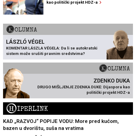
kao politički projekt HDZ-a
KOLUMNA
LÁSZLÓ VÉGEL
KOMENTAR LÁSZLA VÉGELA: Da li se autokratski
sistem može srušiti pravnim sredstvima?
KOLUMNA
ZDENKO DUKA
DRUGO MIŠLJENJE ZDENKA DUKE: Dijaspora kao
politički projekt HDZ-a
H
IPERLINK
KAD „RAZVOJ“ POPIJE VODU: More pred kućom,
bazen u dvorištu, suša na vratima