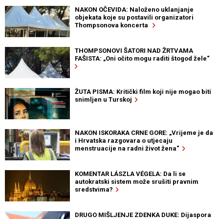
NAKON OČEVIDA: Naloženo uklanjanje
objekata koje su postavili organizatori
Thompsonova koncerta
THOMPSONOVI ŠATORI NAD ŽRTVAMA
FAŠISTA: „Oni očito mogu raditi štogod žele“
ŽUTA PISMA: Kritički film koji nije mogao biti
snimljen u Turskoj
NAKON ISKORAKA CRNE GORE: „Vrijeme je da
i Hrvatska razgovara o utjecaju
menstruacije na radni život žena“
KOMENTAR LÁSZLA VÉGELA: Da li se
autokratski sistem može srušiti pravnim
sredstvima?
DRUGO MIŠLJENJE ZDENKA DUKE: Dijaspora