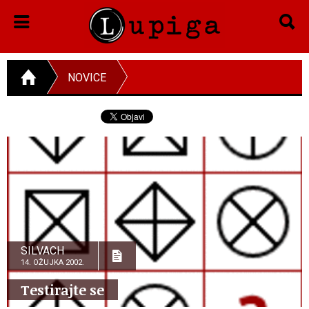
NOVICE
SILVACH
14. OŽUJKA 2002.
Testirajte se