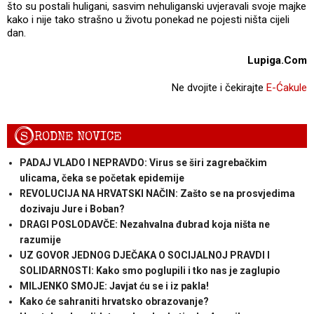
što su postali huligani, sasvim nehuliganski uvjeravali svoje majke
kako i nije tako strašno u životu ponekad ne pojesti ništa cijeli
dan.
Lupiga.Com
Ne dvojite i čekirajte
E-Ćakule
S
RODNE NOVICE
PADAJ VLADO I NEPRAVDO: Virus se širi zagrebačkim
ulicama, čeka se početak epidemije
REVOLUCIJA NA HRVATSKI NAČIN: Zašto se na prosvjedima
dozivaju Jure i Boban?
DRAGI POSLODAVČE: Nezahvalna đubrad koja ništa ne
razumije
UZ GOVOR JEDNOG DJEČAKA O SOCIJALNOJ PRAVDI I
SOLIDARNOSTI: Kako smo poglupili i tko nas je zaglupio
MILJENKO SMOJE: Javjat ću se i iz pakla!
Kako će sahraniti hrvatsko obrazovanje?