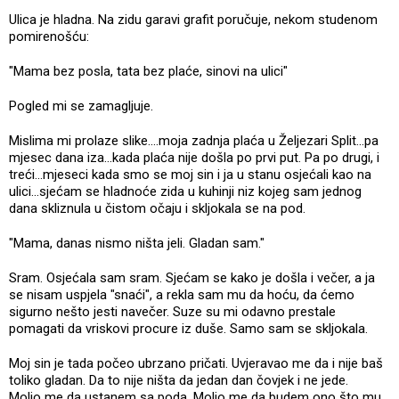
Ulica je hladna. Na zidu garavi grafit poručuje, nekom studenom
pomirenošću:
"Mama bez posla, tata bez plaće, sinovi na ulici"
Pogled mi se zamagljuje.
Mislima mi prolaze slike....moja zadnja plaća u Željezari Split...pa
mjesec dana iza...kada plaća nije došla po prvi put. Pa po drugi, i
treći...mjeseci kada smo se moj sin i ja u stanu osjećali kao na
ulici...sjećam se hladnoće zida u kuhinji niz kojeg sam jednog
dana skliznula u čistom očaju i skljokala se na pod.
"Mama, danas nismo ništa jeli. Gladan sam."
Sram. Osjećala sam sram. Sjećam se kako je došla i večer, a ja
se nisam uspjela "snaći", a rekla sam mu da hoću, da ćemo
sigurno nešto jesti navečer. Suze su mi odavno prestale
pomagati da vriskovi procure iz duše. Samo sam se skljokala.
Moj sin je tada počeo ubrzano pričati. Uvjeravao me da i nije baš
toliko gladan. Da to nije ništa da jedan dan čovjek i ne jede.
Molio me da ustanem sa poda. Molio me da budem ono što mu