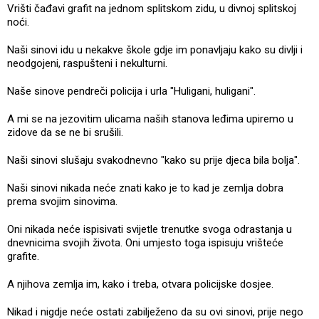
Vrišti čađavi grafit na jednom splitskom zidu, u divnoj splitskoj
noći.
Naši sinovi idu u nekakve škole gdje im ponavljaju kako su divlji i
neodgojeni, raspušteni i nekulturni.
Naše sinove pendreči policija i urla "Huligani, huligani".
A mi se na jezovitim ulicama naših stanova leđima upiremo u
zidove da se ne bi srušili.
Naši sinovi slušaju svakodnevno "kako su prije djeca bila bolja".
Naši sinovi nikada neće znati kako je to kad je zemlja dobra
prema svojim sinovima.
Oni nikada neće ispisivati svijetle trenutke svoga odrastanja u
dnevnicima svojih života. Oni umjesto toga ispisuju vrišteće
grafite.
A njihova zemlja im, kako i treba, otvara policijske dosjee.
Nikad i nigdje neće ostati zabilježeno da su ovi sinovi, prije nego