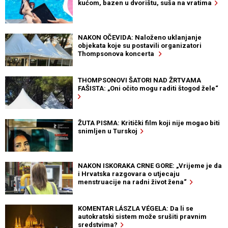
kućom, bazen u dvorištu, suša na vratima
NAKON OČEVIDA: Naloženo uklanjanje
objekata koje su postavili organizatori
Thompsonova koncerta
THOMPSONOVI ŠATORI NAD ŽRTVAMA
FAŠISTA: „Oni očito mogu raditi štogod žele“
ŽUTA PISMA: Kritički film koji nije mogao biti
snimljen u Turskoj
NAKON ISKORAKA CRNE GORE: „Vrijeme je da
i Hrvatska razgovara o utjecaju
menstruacije na radni život žena“
KOMENTAR LÁSZLA VÉGELA: Da li se
autokratski sistem može srušiti pravnim
sredstvima?