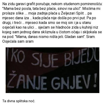
Na zidu garavi grafit poručuje, nekom studenom pomirenošću:
"Mama bez posla, tata bez plaće, sinovi na ulici". Mislima mi
prolaze slike .... moja zadnja plaća u Željezari Split ... pa
mjesec dana iza ... kada plaća nije došla po prvi put. Pa po
drugi, i treći ... mjeseci kada smo se moj sin i ja u stanu
osjećali kao na ulici ... sjećam se hladnoće zida u kuhinji niz
kojeg sam jednog dana skliznula u čistom očaju i skljokala se
na pod. "Mama, danas nismo ništa jeli. Gladan sam". Sram.
Osjećala sam sram
Ta divna splitska noć.