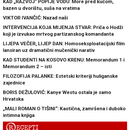
KAD „RAZVOJ“ POPIJE VODU: More pred kućom,
bazen u dvorištu, suša na vratima
VIKTOR IVANČIĆ: Nazad naši
INTERVENCIJA KOJA MIJENJA STVAR: Priča o Hodži
koji je izvukao mrtvog partizanskog komandanta
LIJEPA VEČER, LIJEP DAN: Homoseksploatacijski film
lansiran uz dramatični mučenički narativ
KAD STUDENTI NA KOSOVO KRENU: Memorandum 1 i
Memorandum 2 – isti
FILOZOFIJA PALANKE: Estetski kriteriji huliganske
zajednice
BORIS DEŽULOVIĆ: Kanye Westu ostala je samo
Hrvatska
„MALI ROMAN O TIŠINI“: Kaotična, zamršena i duboko
intimna knjiga
R
ECEPTI