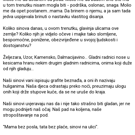
u tom trenutku nisam mogla biti - podrška, oslonac, snaga. Molio
me da opet postanem...mama. Da brinem o njemu, a ja sam tada
jedva uspijevala brinuti o nastavku vlastitog disanja.
Koliko sinova danas, u ovom trenutku, glavinja ulicama ove
zemlje? Koliko njih je vidjelo očeve i majke tako slomljene,
bespomoćne, ponižene, obezvrijeđene u svojoj ljudskosti i
dostojanstvu?
Željezara, Uzor, Kamensko, Dalmacijavino... Gladni radnici nose u
kesicama hranu nekim drugim gladnim radnicima, onima koji duže
od njih gladuju...
Naši sinovi vani ispisuju grafite beznađa, a oni ih nazivaju
huliganima. Naša djeca odrastaju preko noći, preuzimaju ulogu
onih koji drže stupove kuće, da se ne uruše do kraja.
Naši sinovi uvjeravaju nas da i nije tako strašno biti gladan, jer ne
mogu podnijeti naš očaj. Naš pad na koljena, naše
stropoštavanje na pod.
"Mama bez posla, tata bez plaće, sinovi na ulici".