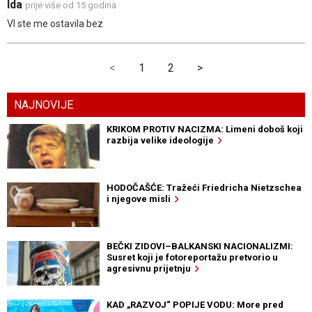
Ida
prije više od 15 godina
VI ste me ostavila bez
<
1
2
>
NAJNOVIJE
KRIKOM PROTIV NACIZMA: Limeni doboš koji
razbija velike ideologije
HODOČAŠĆE: Tražeći Friedricha Nietzschea
i njegove misli
BEČKI ZIDOVI–BALKANSKI NACIONALIZMI:
Susret koji je fotoreportažu pretvorio u
agresivnu prijetnju
KAD „RAZVOJ“ POPIJE VODU: More pred