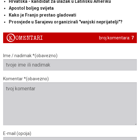
Hrvatska - kandidat za ulazak u Latinsku Ameriku
Apostol boljeg svijeta
Kako je Franjo prestao gladovati
Prosvjede u Sarajevu organizirali "vanjski neprijatelji"?
K
OMENTARI
broj komentara:
7
Ime / nadimak *(obavezno)
Komentar *(obavezno)
E-mail (opcija)