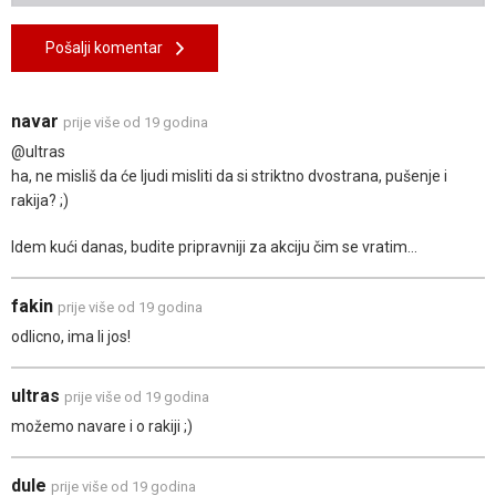
Pošalji komentar
navar
prije više od 19 godina
@ultras
ha, ne misliš da će ljudi misliti da si striktno dvostrana, pušenje i
rakija? ;)
Idem kući danas, budite pripravniji za akciju čim se vratim...
fakin
prije više od 19 godina
odlicno, ima li jos!
ultras
prije više od 19 godina
možemo navare i o rakiji ;)
dule
prije više od 19 godina