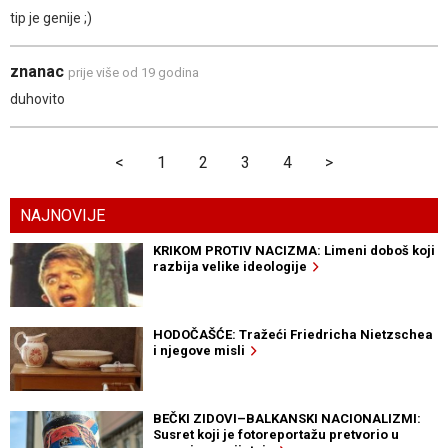
tip je genije ;)
znanac
prije više od 19 godina
duhovito
<
1
2
3
4
>
NAJNOVIJE
KRIKOM PROTIV NACIZMA: Limeni doboš koji
razbija velike ideologije
HODOČAŠĆE: Tražeći Friedricha Nietzschea
i njegove misli
BEČKI ZIDOVI–BALKANSKI NACIONALIZMI:
Susret koji je fotoreportažu pretvorio u