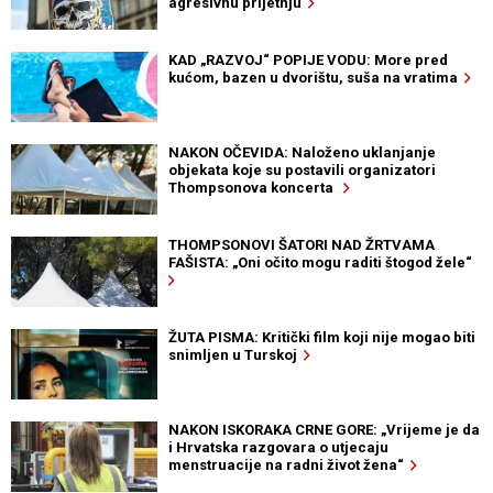
agresivnu prijetnju
KAD „RAZVOJ“ POPIJE VODU: More pred
kućom, bazen u dvorištu, suša na vratima
NAKON OČEVIDA: Naloženo uklanjanje
objekata koje su postavili organizatori
Thompsonova koncerta
THOMPSONOVI ŠATORI NAD ŽRTVAMA
FAŠISTA: „Oni očito mogu raditi štogod žele“
ŽUTA PISMA: Kritički film koji nije mogao biti
snimljen u Turskoj
NAKON ISKORAKA CRNE GORE: „Vrijeme je da
i Hrvatska razgovara o utjecaju
menstruacije na radni život žena“