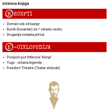
intimna knjiga
R
ECEPTI
Domaći sok od bazge
Burek (bosanski) za 1 odraslu osobu
Drugačija svinjska jetrica
E
-CIKLOPEDIJA
Povijesni put Hitlerove 'klonje'
Yugo - urbana legenda
Freedom Theatre (Teatar slobode)