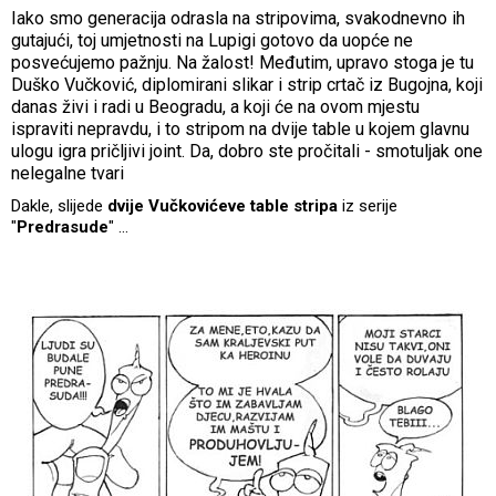
Iako smo generacija odrasla na stripovima, svakodnevno ih
gutajući, toj umjetnosti na Lupigi gotovo da uopće ne
posvećujemo pažnju. Na žalost! Međutim, upravo stoga je tu
Duško Vučković, diplomirani slikar i strip crtač iz Bugojna, koji
danas živi i radi u Beogradu, a koji će na ovom mjestu
ispraviti nepravdu, i to stripom na dvije table u kojem glavnu
ulogu igra pričljivi joint. Da, dobro ste pročitali - smotuljak one
nelegalne tvari
Dakle, slijede
dvije Vučkovićeve table stripa
iz serije
"
Predrasude
" ...