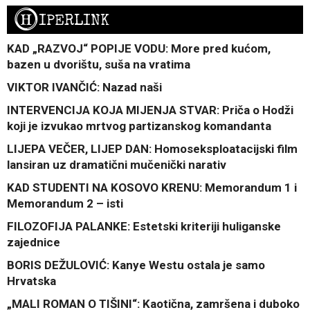
H
IPERLINK
KAD „RAZVOJ“ POPIJE VODU: More pred kućom,
bazen u dvorištu, suša na vratima
VIKTOR IVANČIĆ: Nazad naši
INTERVENCIJA KOJA MIJENJA STVAR: Priča o Hodži
koji je izvukao mrtvog partizanskog komandanta
LIJEPA VEČER, LIJEP DAN: Homoseksploatacijski film
lansiran uz dramatični mučenički narativ
KAD STUDENTI NA KOSOVO KRENU: Memorandum 1 i
Memorandum 2 – isti
FILOZOFIJA PALANKE: Estetski kriteriji huliganske
zajednice
BORIS DEŽULOVIĆ: Kanye Westu ostala je samo
Hrvatska
„MALI ROMAN O TIŠINI“: Kaotična, zamršena i duboko