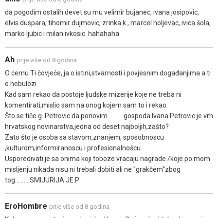
da pogodim ostalih devet su mu velimir bujanec, ivana josipovic,
elvis duspara, tihomir dujmovic, zrinka k., marcel holjevac, ivica šola,
marko ljubic i milan ivkosic. hahahaha
Ah
prije više od 8 godina
O cemu Ti čovječe, ja o istini,stvarnosti i povjesnim događanjima a ti
o nebulozi.
Kad sam rekao da postoje ljudske mizerije koje ne treba ni
komentirati,mislio sam na onog kojem sam to i rekao.
Što se tiče g. Petrovic da ponovim...........gospoda Ivana Petrovic je vrh
hrvatskog novinarstva,jedna od deset najboljih,zašto?
Zato što je osoba sa stavom,znanjem, sposobnoscu
,kulturom,informiranoscu i profesionalnošcu.
Usporedivati je sa onima koji toboze vracaju nagrade /koje po mom
misljenju nikada nisu ni trebali dobiti ali ne ''grakčem''zbog
tog..........SMIJURIJA JE.P
EroHombre
prije više od 8 godina