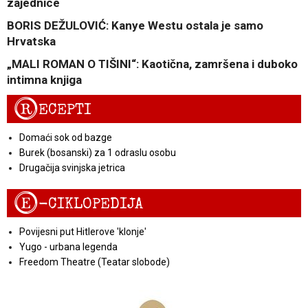
zajednice
BORIS DEŽULOVIĆ: Kanye Westu ostala je samo
Hrvatska
„MALI ROMAN O TIŠINI“: Kaotična, zamršena i duboko
intimna knjiga
R
ECEPTI
Domaći sok od bazge
Burek (bosanski) za 1 odraslu osobu
Drugačija svinjska jetrica
E
-CIKLOPEDIJA
Povijesni put Hitlerove 'klonje'
Yugo - urbana legenda
Freedom Theatre (Teatar slobode)