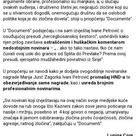
argumente obrane, profesionalno su manjkavi, a, u slučaju
ovakvih suđenja, i društveno štetni jer, negirajući zločine koji su
se u stvarnosti dogodili, onemogućuju društvu da se oslobodi
politike koja je do zločina dovela“, stoji u priopćenju "Documente".
U "Documenti" podsjećaju i na sam izvještaj Ivane Petrović o
osuđujućoj presudi „hercegbosanskoj šestorci“, ustvrdivši kako
njen prilog završava
ostrašćenim i huškačkim komentarom
nedostojnim novinara
– „… ako to tako nastavi, tko će nam
čuvati ovaj uski dio granice od Splita do Prevlake? Prema ovoj
presudi, vjerojatno mudžahedini povratnici iz Sirije”.
U priopćenju se navodi kako je dodjela ovogodišnje novinarske
nagrade Marija Jurić Zagorka Ivani Petrović
promašaj HND-a
te
obezvrjeđivanje same nagrade
, kao i
uvreda brojnim
profesionalnim novinarima
.
„Svi novinari koji izvještavaju na ovaj način svoje medijske kuće
dovode na rub onoga što Kazneni zakon zove javno poticanje na
nasilje i mržnju, posebno st. 4 koji govori o negaciji, umanjivanju
značaja ili javnom odobravanju zločina protiv čovječnosti, zločina
agresije, ratnog zločina“, zaključuju u "Documenti".
Lupiga.Com