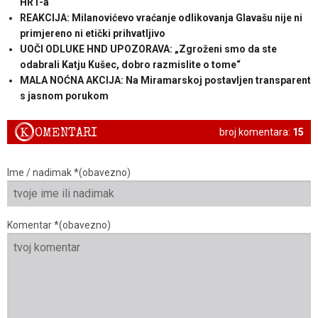
HRT-a
REAKCIJA: Milanovićevo vraćanje odlikovanja Glavašu nije ni
primjereno ni etički prihvatljivo
UOČI ODLUKE HND UPOZORAVA: „Zgroženi smo da ste
odabrali Katju Kušec, dobro razmislite o tome“
MALA NOĆNA AKCIJA: Na Miramarskoj postavljen transparent
s jasnom porukom
K
OMENTARI
broj komentara:
15
Ime / nadimak *(obavezno)
Komentar *(obavezno)