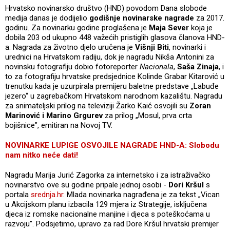
Hrvatsko novinarsko društvo (HND) povodom Dana slobode
medija danas je dodijelio
godišnje novinarske nagrade
za 2017.
godinu. Za novinarku godine proglašena je
Maja Sever
koja je
dobila 203 od ukupno 448 važećih pristiglih glasova članova HND-
a. Nagrada za životno djelo uručena je
Višnji Biti
, novinarki i
urednici na Hrvatskom radiju, dok je nagradu Nikša Antonini za
novinsku fotografiju dobio fotoreporter
Nacionala
,
Saša Zinaja
, i
to za fotografiju hrvatske predsjednice Kolinde Grabar Kitarović u
trenutku kada je uzurpirala premijeru baletne predstave „Labuđe
jezero“ u zagrebačkom Hrvatskom narodnom kazalištu. Nagradu
za snimateljski prilog na televiziji Žarko Kaić osvojili su
Zoran
Marinović i Marino Grgurev
za prilog „Mosul, prva crta
bojišnice”, emitiran na Novoj TV.
NOVINARKE LUPIGE OSVOJILE NAGRADE HND-A: Slobodu
nam nitko neće dati!
Nagradu Marija Jurić Zagorka za internetsko i za istraživačko
novinarstvo ove su godine pripale jednoj osobi -
Dori Kršul
s
portala
srednja.hr
. Mlada novinarka nagrađena je za tekst „Vican
u Akcijskom planu izbacila 129 mjera iz Strategije, isključena
djeca iz romske nacionalne manjine i djeca s poteškoćama u
razvoju”. Podsjetimo, upravo za rad Dore Kršul hrvatski premijer