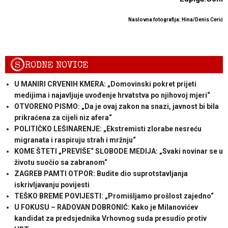
Naslovna fotografija: Hina/Denis Cerić
S
RODNE NOVICE
U MANIRI CRVENIH KMERA: „Domovinski pokret prijeti
medijima i najavljuje uvođenje hrvatstva po njihovoj mjeri“
OTVORENO PISMO: „Da je ovaj zakon na snazi, javnost bi bila
prikraćena za cijeli niz afera“
POLITIČKO LEŠINARENJE: „Ekstremisti zlorabe nesreću
migranata i raspiruju strah i mržnju“
KOME ŠTETI „PREVIŠE“ SLOBODE MEDIJA: „Svaki novinar se u
životu suočio sa zabranom“
ZAGREB PAMTI OTPOR: Budite dio suprotstavljanja
iskrivljavanju povijesti
TEŠKO BREME POVIJESTI: „Promišljamo prošlost zajedno“
U FOKUSU – RADOVAN DOBRONIĆ: Kako je Milanovićev
kandidat za predsjednika Vrhovnog suda presudio protiv