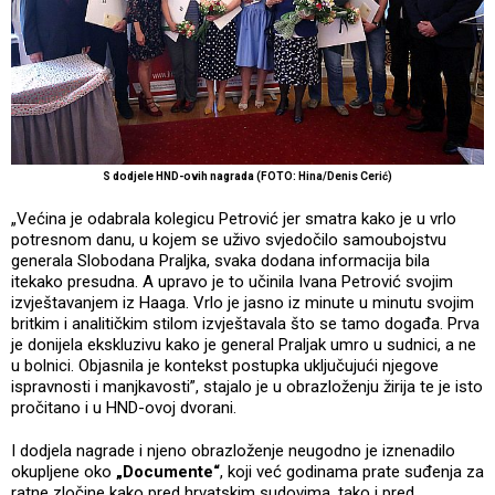
S dodjele HND-ovih nagrada (FOTO: Hina/Denis Cerić)
„Većina je odabrala kolegicu Petrović jer smatra kako je u vrlo
potresnom danu, u kojem se uživo svjedočilo samoubojstvu
generala Slobodana Praljka, svaka dodana informacija bila
itekako presudna. A upravo je to učinila Ivana Petrović svojim
izvještavanjem iz Haaga. Vrlo je jasno iz minute u minutu svojim
britkim i analitičkim stilom izvještavala što se tamo događa. Prva
je donijela ekskluzivu kako je general Praljak umro u sudnici, a ne
u bolnici. Objasnila je kontekst postupka uključujući njegove
ispravnosti i manjkavosti”, stajalo je u obrazloženju žirija te je isto
pročitano i u HND-ovoj dvorani.
I dodjela nagrade i njeno obrazloženje neugodno je iznenadilo
okupljene oko
„Documente“
, koji već godinama prate suđenja za
ratne zločine kako pred hrvatskim sudovima, tako i pred