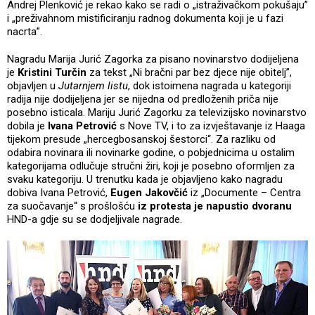
Andrej Plenković je rekao kako se radi o „istraživačkom pokušaju”
i „preživahnom mistificiranju radnog dokumenta koji je u fazi
nacrta”.
Nagradu Marija Jurić Zagorka za pisano novinarstvo dodijeljena
je
Kristini Turčin
za tekst „Ni bračni par bez djece nije obitelj”,
objavljen u
Jutarnjem listu
, dok istoimena nagrada u kategoriji
radija nije dodijeljena jer se nijedna od predloženih priča nije
posebno isticala. Mariju Jurić Zagorku za televizijsko novinarstvo
dobila je
Ivana Petrović
s Nove TV, i to za izvještavanje iz Haaga
tijekom presude „hercegbosanskoj šestorci“. Za razliku od
odabira novinara ili novinarke godine, o pobjednicima u ostalim
kategorijama odlučuje stručni žiri, koji je posebno oformljen za
svaku kategoriju. U trenutku kada je objavljeno kako nagradu
dobiva Ivana Petrović,
Eugen Jakovčić
iz „Documente – Centra
za suočavanje“ s prošlošću
iz protesta je napustio dvoranu
HND-a gdje su se dodjeljivale nagrade.