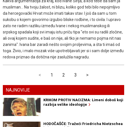
Kakva argumentacija za kraj, kod Ivane Sirija, a kod tebe da sam ja
musliman... Na tvoju žalost, ni blizu, koliko god tebi bilo nepojmljivo
da hercegovački Hrvat može imati takav stav. I još da sam u tom
sukobu o kojem govorimo izgubio bliske rodbine, i to civila. I upravo
zato ne radim razliku između Ivane i nekog muslimanskog ili
srpskog spadala koji svi imaju istu priču tipa "eto svi su radili zločine,
ali ovaj kojem sudite, e baš on nije, ali tko je nemamo pojma nit nas
zanima". Ivana bar zaradi nešto svojim proljevima, a šta ti imaš od
toga. Živio, i malo mozak više upotrebljavati jer si i sam dolje između
redova priznao da dotična nije zaslužila nagradu.
<
1
2
3
>
NAJNOVIJE
KRIKOM PROTIV NACIZMA: Limeni doboš koji
razbija velike ideologije
HODOČAŠĆE: Tražeći Friedricha Nietzschea