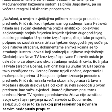
Međunarodnim kaznenim sudom za bivšu Jugoslaviju, pa su
večeras reagirali i službenim priopćenjem.
„Nažalost, u svojim izvještajima prilikom izricanja presude u
predmetu Prlić i dr., kao i tijekom samog suđenja, Ivana Petrović
nikada nije svojim gledateljima pružila analitičko i objektivno
sagledavanje brojnih činjenica iznijetih tijekom dugogodišnjeg
sudskog postupka. U njezinim izvještajima, što je lako provjeriti,
potpuno su izostali iskazi žrtava tijekom dugogodišnjeg suđenja,
opis njihova stradanja, dokumentarne snimke kojima se to
stradanje ilustrira i dokazi koji potkrepljuju njihovo svjedočenje.
Gledateljstvo Nove TV kroz izvještaje Ivane Petrović ostalo je
uskraćeno za objektivnu sliku stradanja nedužnih civila, Bošnjaka
i Hrvata (srednja Bosna), svih onih koji su unutar 30 BiH općina
tako zamišljene tzv. Herceg Bosne trpjeli zločine, deportacije i
mučenja u logorima. U Haagu se tijekom izricanja presude u
predmetu Prlić i dr. nalazila velika skupina logoraša i žrtava iz
Mostara i drugih dijelova BiH, od kojih su neki svjedočili u ovom
predmetu kao važni svjedoci. Unatoč njihovom prisutstvu,
urednica Nove TV nijednog predstavnika žrtava nije uvrstila u
svoje izvještaje i javljanja uživo“, navode iz Documente,
zaključujući da je to
za svakog profesionalnog novinara
sasvim nedopustiv propust
.