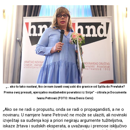
„… ako to tako nastavi, tko će nam čuvati ovaj uski dio granice od Splita do Prevlake?
Prema ovoj presudi, vjerojatno mudžahedini povratnici iz Sirije” - citirala je Documenta
Ivanu Petrović (FOTO: Hina/Denis Cerić)
„Ako se ne radi o propustu, onda se radi o propagandisti, a ne o
novinaru. U namjere Ivane Petrović ne može se ulaziti, ali novinski
izvještaji sa suđenja koji a priori negiraju argumente tužiteljstva,
iskaze žrtava i sudskih eksperata, a uvažavaju i prenose isključivo