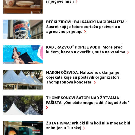
i njegove misli
BEČKI ZIDOVI–BALKANSKI NACIONALIZMI:
Susret koji je fotoreportažu pretvorio u
agresivnu prijetnju
KAD „RAZVOJ“ POPIJE VODU: More pred
kućom, bazen u dvorištu, suša na vratima
NAKON OČEVIDA: Naloženo uklanjanje
objekata koje su postavili organizatori
Thompsonova koncerta
THOMPSONOVI ŠATORI NAD ŽRTVAMA
FAŠISTA: „Oni očito mogu raditi štogod žele“
ŽUTA PISMA: Kritički film koji nije mogao biti
snimljen u Turskoj