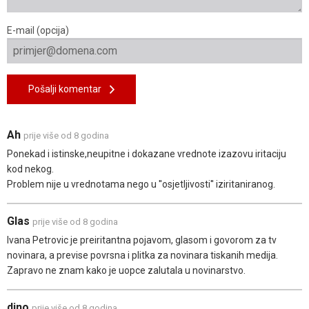
E-mail (opcija)
Pošalji komentar
Ah
prije više od 8 godina
Ponekad i istinske,neupitne i dokazane vrednote izazovu iritaciju
kod nekog.
Problem nije u vrednotama nego u ''osjetljivosti'' iziritaniranog.
Glas
prije više od 8 godina
Ivana Petrovic je preiritantna pojavom, glasom i govorom za tv
novinara, a previse povrsna i plitka za novinara tiskanih medija.
Zapravo ne znam kako je uopce zalutala u novinarstvo.
dino
prije više od 8 godina