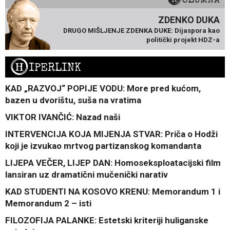
ZDENKO DUKA
DRUGO MIŠLJENJE ZDENKA DUKE: Dijaspora kao
politički projekt HDZ-a
H
IPERLINK
KAD „RAZVOJ“ POPIJE VODU: More pred kućom,
bazen u dvorištu, suša na vratima
VIKTOR IVANČIĆ: Nazad naši
INTERVENCIJA KOJA MIJENJA STVAR: Priča o Hodži
koji je izvukao mrtvog partizanskog komandanta
LIJEPA VEČER, LIJEP DAN: Homoseksploatacijski film
lansiran uz dramatični mučenički narativ
KAD STUDENTI NA KOSOVO KRENU: Memorandum 1 i
Memorandum 2 – isti
FILOZOFIJA PALANKE: Estetski kriteriji huliganske