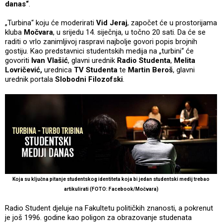
danas“
.
„Turbina“ koju će moderirati
Vid Jeraj
, započet će u prostorijama
kluba
Močvara
, u srijedu 14. siječnja, u točno 20 sati. Da će se
raditi o vrlo zanimljivoj raspravi najbolje govori popis brojnih
gostiju. Kao predstavnici studentskih medija na „turbini“ će
govoriti
Ivan Vlašić
, glavni urednik
Radio Studenta
,
Melita
Lovričević,
urednica
TV Studenta
te
Martin Beroš
, glavni
urednik portala
Slobodni Filozofski
.
Koja su ključna pitanje studentskog identiteta koja bi jedan studentski medij trebao
artikulirati
(FOTO: Facebook/Močvara)
Radio Student djeluje na Fakultetu političkih znanosti, a pokrenut
je još 1996. godine kao poligon za obrazovanje studenata