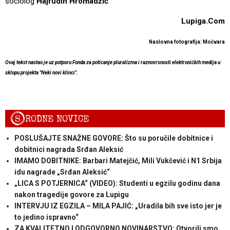
sociolog
Hajrudin Hromadžić
.
Lupiga.Com
Naslovna fotografija: Močvara
Ovaj tekst nastao je uz potporu Fonda za poticanje pluralizma i raznovrsnosti elektroničkih medija u
sklopu projekta "Neki novi klinci".
S
RODNE NOVICE
POSLUŠAJTE SNAŽNE GOVORE: Što su poručile dobitnice i
dobitnici nagrada Srđan Aleksić
IMAMO DOBITNIKE: Barbari Matejčić, Mili Vukčević i N1 Srbija
idu nagrade „Srđan Aleksić“
„LICA S POTJERNICA“ (VIDEO): Studenti u egzilu godinu dana
nakon tragedije govore za Lupigu
INTERVJU IZ EGZILA – MILA PAJIĆ: „Uradila bih sve isto jer je
to jedino ispravno“
ZA KVALITETNO I ODGOVORNO NOVINARSTVO: Otvorili smo