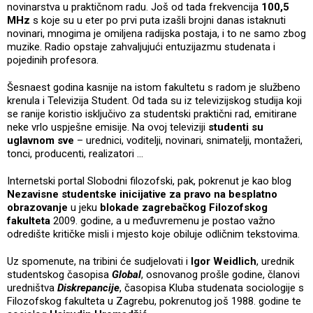
novinarstva u praktičnom radu. Još od tada frekvencija
100,5
MHz
s koje su u eter po prvi puta izašli brojni danas istaknuti
novinari, mnogima je omiljena radijska postaja, i to ne samo zbog
muzike. Radio opstaje zahvaljujući entuzijazmu studenata i
pojedinih profesora.
Šesnaest godina kasnije na istom fakultetu s radom je službeno
krenula i Televizija Student. Od tada su iz televizijskog studija koji
se ranije koristio isključivo za studentski praktični rad, emitirane
neke vrlo uspješne emisije. Na ovoj televiziji
studenti su
uglavnom sve
– urednici, voditelji, novinari, snimatelji, montažeri,
tonci, producenti, realizatori …
Internetski portal Slobodni filozofski, pak, pokrenut je kao blog
Nezavisne studentske inicijative za pravo na besplatno
obrazovanje
u jeku
blokade zagrebačkog Filozofskog
fakulteta
2009. godine, a u međuvremenu je postao važno
odredište kritičke misli i mjesto koje obiluje odličnim tekstovima.
Uz spomenute, na tribini će sudjelovati i
Igor Weidlich
, urednik
studentskog časopisa
Global
, osnovanog prošle godine, članovi
uredništva
Diskrepancije
, časopisa Kluba studenata sociologije s
Filozofskog fakulteta u Zagrebu, pokrenutog još 1988. godine te