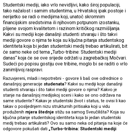
Studentski mediji, iako vrlo nevidljivi, kako široj populaciji,
tako nažalost i samim studentima, u Hrvatskoj ipak postoje i
nerijetko se radi o medijima koji, unatoč skromnim
financijskim sredstvima ili njihovom potpunom izostanku,
plijene svojom kvalitetom i razinom kritičkog razmišljanja.
Kakvi su mediji koje današnji studenti stvaraju i što takvi
mediji govore o njima te koja su ključna pitanja studentskog
identiteta koja bi jedan studentski medij trebao artikulirati, bit
će samo neke od tema „Turbo-tribine: Studentski mediji
danas“ koja će se ove srijede održati u zagrebačkoj Močvari.
Sudeći po popisu gostiju ove tribine, moglo bi se raditi o vrlo
zanimljivoj raspravi.
Razuvjereni, mladi i nepotrebni - govore li baš ove odrednice o
današnjoj generacije
studenata
? Kakvi su mediji koje današnji
studenti stvaraju i što takvi mediji govore o njima? Kakvo je
stanje na današnjoj medijskoj sceni i kako se ono održava na
same studente? Kakav je studentski život i status, te ovisi li kao
takav o posljednjem nizu strukturnih pritisaka koji u vidu
produženih
mjera štednje
stižu sa samog Sveučilišta? Koja su
ključna pitanje studentskog identiteta koja bi jedan studentski
medij trebao artikulirati? Ovo su samo neka od pitanja na koje će
odgovore pokušati dati
„Turbo-tribina: Studentski mediji