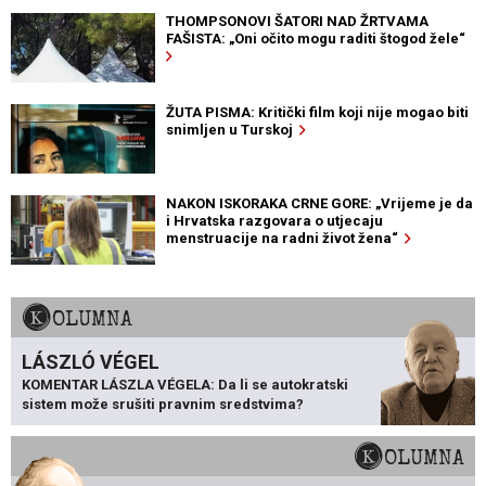
THOMPSONOVI ŠATORI NAD ŽRTVAMA
FAŠISTA: „Oni očito mogu raditi štogod žele“
ŽUTA PISMA: Kritički film koji nije mogao biti
snimljen u Turskoj
NAKON ISKORAKA CRNE GORE: „Vrijeme je da
i Hrvatska razgovara o utjecaju
menstruacije na radni život žena“
KOLUMNA
LÁSZLÓ VÉGEL
KOMENTAR LÁSZLA VÉGELA: Da li se autokratski
sistem može srušiti pravnim sredstvima?
KOLUMNA