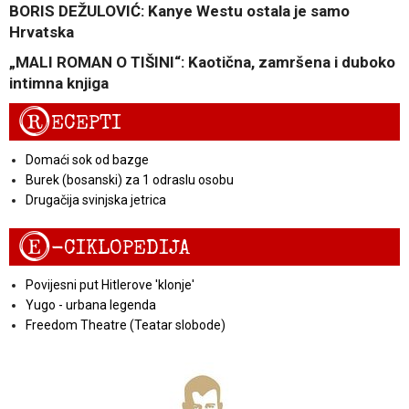
BORIS DEŽULOVIĆ: Kanye Westu ostala je samo
Hrvatska
„MALI ROMAN O TIŠINI“: Kaotična, zamršena i duboko
intimna knjiga
R
ECEPTI
Domaći sok od bazge
Burek (bosanski) za 1 odraslu osobu
Drugačija svinjska jetrica
E
-CIKLOPEDIJA
Povijesni put Hitlerove 'klonje'
Yugo - urbana legenda
Freedom Theatre (Teatar slobode)