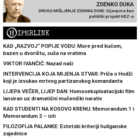
ZDENKO DUKA
DRUGO MIŠLJENJE ZDENKA DUKE: Dijaspora kao
politički projekt HDZ-a
H
IPERLINK
KAD „RAZVOJ“ POPIJE VODU: More pred kućom,
bazen u dvorištu, suša na vratima
VIKTOR IVANČIĆ: Nazad naši
INTERVENCIJA KOJA MIJENJA STVAR: Priča o Hodži
koji je izvukao mrtvog partizanskog komandanta
LIJEPA VEČER, LIJEP DAN: Homoseksploatacijski film
lansiran uz dramatični mučenički narativ
KAD STUDENTI NA KOSOVO KRENU: Memorandum 1 i
Memorandum 2 – isti
FILOZOFIJA PALANKE: Estetski kriteriji huliganske
zajednice