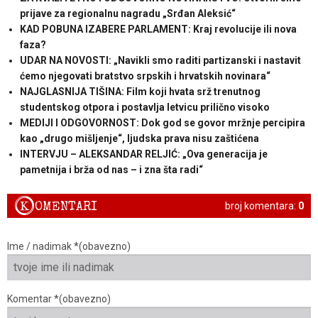
prijave za regionalnu nagradu „Srđan Aleksić“
KAD POBUNA IZABERE PARLAMENT: Kraj revolucije ili nova
faza?
UDAR NA NOVOSTI: „Navikli smo raditi partizanski i nastavit
ćemo njegovati bratstvo srpskih i hrvatskih novinara“
NAJGLASNIJA TIŠINA: Film koji hvata srž trenutnog
studentskog otpora i postavlja letvicu prilično visoko
MEDIJI I ODGOVORNOST: Dok god se govor mržnje percipira
kao „drugo mišljenje“, ljudska prava nisu zaštićena
INTERVJU – ALEKSANDAR RELJIĆ: „Ova generacija je
pametnija i brža od nas – i zna šta radi“
K
OMENTARI
broj komentara:
0
Ime / nadimak *(obavezno)
Komentar *(obavezno)