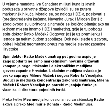
U vrijeme mandata Ive Sanadera milijuni kuna iz javnih
poduzeća u privatne džepove izvlačili su se putem
marketinških kuća. Moralo se, po nalogu HDZ-a, poslovati s
(pred)određenim kućama. Nevenka Jurak i Mladen Barišić
zbog ovoga su u pritvoru, a nameće se logično pitanje: ako na
jednom mjestu imamo HDZ i marketing, gdje je tu pobogu
spin-doktor Ratko Maček? Odgovor: još je uz premijerku i
istrage ga nekim čudom zaobilaze. Dok neki sjede u zatvoru,
obitelj Maček neometano preuzima medije sjeverozapadne
Hrvatske
Spin doktor Ratko Maček unatrag pet godina uspio je
zagospodariti ne samo marketinškim novcima državnih
kompanija nego i tiskanim i elektroničkim medijima
sjeverozapadne Hrvatske. Lokalnim medijima ovladao je
preko supruge Milene Maček i šogora Roberta Veseljaka.
Budući je medijska koncentracija zakonski limitirana, Milena
Maček i Robert Veseljak po potrebi mijenjaju funkcije
vlasnika ili direktora pojedinih tvrtki.
Preko tvrtke
Mea medija
koncesionari su varaždinskog
Radio
aktiva
a preko
Međimurje Donata -
Radio Međimurja
.