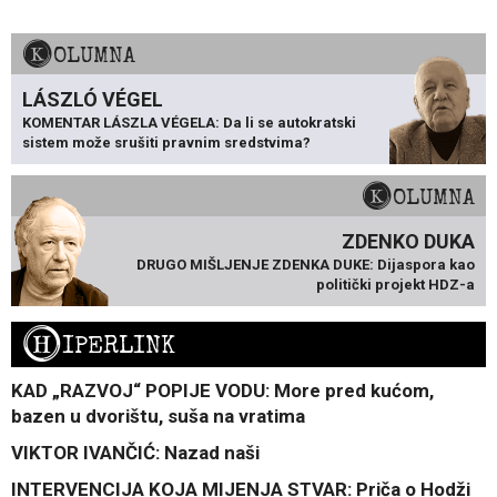
KOLUMNA
LÁSZLÓ VÉGEL
KOMENTAR LÁSZLA VÉGELA: Da li se autokratski
sistem može srušiti pravnim sredstvima?
KOLUMNA
ZDENKO DUKA
DRUGO MIŠLJENJE ZDENKA DUKE: Dijaspora kao
politički projekt HDZ-a
H
IPERLINK
KAD „RAZVOJ“ POPIJE VODU: More pred kućom,
bazen u dvorištu, suša na vratima
VIKTOR IVANČIĆ: Nazad naši
INTERVENCIJA KOJA MIJENJA STVAR: Priča o Hodži