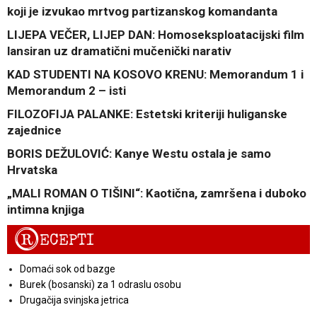
koji je izvukao mrtvog partizanskog komandanta
LIJEPA VEČER, LIJEP DAN: Homoseksploatacijski film
lansiran uz dramatični mučenički narativ
KAD STUDENTI NA KOSOVO KRENU: Memorandum 1 i
Memorandum 2 – isti
FILOZOFIJA PALANKE: Estetski kriteriji huliganske
zajednice
BORIS DEŽULOVIĆ: Kanye Westu ostala je samo
Hrvatska
„MALI ROMAN O TIŠINI“: Kaotična, zamršena i duboko
intimna knjiga
R
ECEPTI
Domaći sok od bazge
Burek (bosanski) za 1 odraslu osobu
Drugačija svinjska jetrica