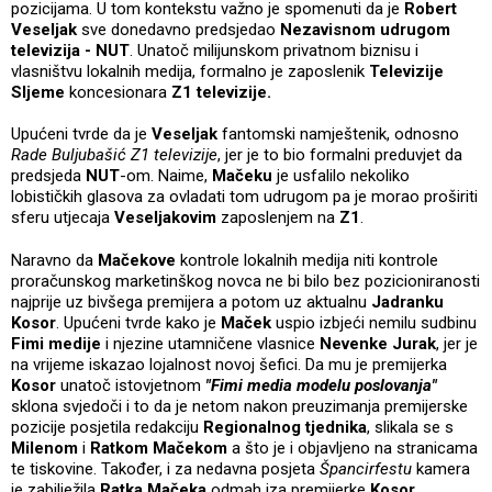
pozicijama. U tom kontekstu važno je spomenuti da je
Robert
Veseljak
sve donedavno predsjedao
Nezavisnom udrugom
televizija - NUT
.
Unatoč milijunskom privatnom biznisu i
vlasništvu lokalnih medija, formalno je zaposlenik
Televizije
Sljeme
koncesionara
Z1 televizije.
Upućeni tvrde da je
Veseljak
fantomski namještenik, odnosno
Rade Buljubašić
Z1 televizije
, jer je to bio formalni preduvjet da
predsjeda
NUT
-om. Naime,
Mačeku
je usfalilo nekoliko
lobističkih glasova za ovladati tom udrugom pa je morao proširiti
sferu utjecaja
Veseljakovim
zaposlenjem na
Z1
.
Naravno da
Mačekove
kontrole lokalnih medija niti kontrole
proračunskog marketinškog novca ne bi bilo bez pozicioniranosti
najprije uz bivšega premijera a potom uz aktualnu
Jadranku
Kosor
. Upućeni tvrde kako je
Maček
uspio izbjeći nemilu sudbinu
Fimi medije
i njezine utamničene vlasnice
Nevenke Jurak
, jer je
na vrijeme iskazao lojalnost novoj šefici. Da mu je premijerka
Kosor
unatoč istovjetnom
"Fimi media
modelu poslovanja"
sklona svjedoči i to da je netom nakon preuzimanja premijerske
pozicije posjetila redakciju
Regionalnog tjednika
, slikala se s
Milenom
i
Ratkom Mačekom
a što je i objavljeno na stranicama
te tiskovine. Također, i za nedavna posjeta
Špancirfestu
kamera
je zabilježila
Ratka Mačeka
odmah iza premijerke
Kosor
.