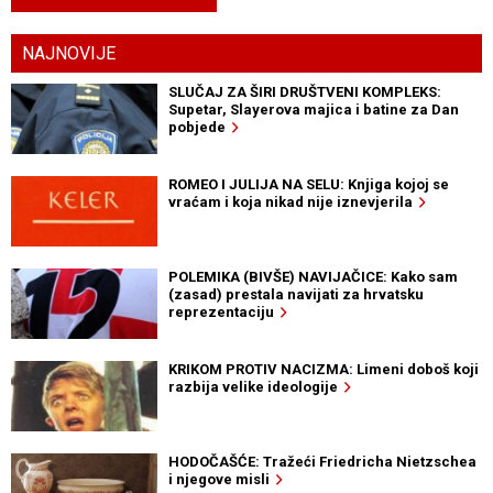
NAJNOVIJE
SLUČAJ ZA ŠIRI DRUŠTVENI KOMPLEKS:
Supetar, Slayerova majica i batine za Dan
pobjede
ROMEO I JULIJA NA SELU: Knjiga kojoj se
vraćam i koja nikad nije iznevjerila
POLEMIKA (BIVŠE) NAVIJAČICE: Kako sam
(zasad) prestala navijati za hrvatsku
reprezentaciju
KRIKOM PROTIV NACIZMA: Limeni doboš koji
razbija velike ideologije
HODOČAŠĆE: Tražeći Friedricha Nietzschea
i njegove misli