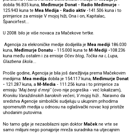
dobila 96.835 kuna,
Međimurje Donat - Radio Međimurje
-
125.943 kuna te
Mea Medija - Radio aktiv
-141.506 kuna i to
primjerice za emisije V mojoj hiži, Ona i on, Kapitalac,
Špancirfest....
U 2008. bilo je više novaca za Mačekove tvrtke.
Agencija za elekroničke medije dodijelila je
Mea mediji
186.030
kuna,
Međimurje Donatu
- 115.000 kuna te
M-Mediji
-
108.236
kuna među ostalim i za emisije
Očev blog
,
Točka na i
,
Lupa
,
Glazbena škola
....
Prošle godine, Agencija je bila još darežljivija prema Mačekovim
medijima:
Mea medija
dobila je 154.117 kuna,
Međimurje Donat
-
121.287 kuna, a
M-Media
- 111.256 kuna i to primjerice za
emisiju
"Maj benji d mnji"
(ovo nije pogreška - već lokalizam),
Kroniku Varaždinskih baroknih večeri
,
V mojoj hiži
... Naravno da
sredstva Agencije simbolički sudjeluju u ukupnim prihodima
spomenutih medija u odnosu na oglašivački novac koji pristiže
uhodanim putovima.
No tamo gdje je nezaobilazni spin doktor
Maček
ne vrte se
samo milijuni nego ponajprije mreža suradnika na utjecajnim