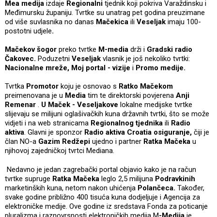
Mea medija
izdaje
Regionalni
tjednik koji pokriva Varaždinsku i
Međimursku županiju. Tvrtke su unatrag pet godina preuzimane
od više suvlasnika no danas
Mačekica
ili
Veseljak
imaju 100-
postotni udjele
.
Mačekov šogor
preko tvrtke
M-media
drži i
Gradski radio
Čakovec.
Poduzetni
Veseljak
vlasnik je još nekoliko tvrtki:
Nacionalne mreže, Moj portal - vizije
i
Promo medije.
Tvrtka
Promotor
koju je osnovao s
Ratko Mačekom
preimenovana je u
Media
tim te direktorski povjerena
Anji
Remenar
.
U Maček - Veseljakove
lokalne medijske tvrtke
slijevaju se milijuni oglašivačkih kuna državnih tvrtki, što se može
vidjeti i na web stranicama
Regionalnog tjednika
ili
Radio
aktiva
. Glavni je sponzor
Radio aktiva Croatia osiguranje,
čiji je
član NO-a
Gazim Redžepi
ujedno i partner
Ratka Mačeka
u
njihovoj zajedničkoj tvrtci Mediana.
Nedavno je jedan zagrebački portal objavio kako je na račun
tvrtke supruge
Ratka Mačeka
leglo 2,5 milijuna
Podravkinih
marketinških kuna, netom nakon uhićenja
Polančeca.
Također,
svake godine približno 400 tisuća kuna dodjeljuje i Agencija za
elektroničke medije. Ove godine iz sredstava Fonda za poticanje
pluralizma i raznovrsnosti elektroničkih medija M
-Medija
je