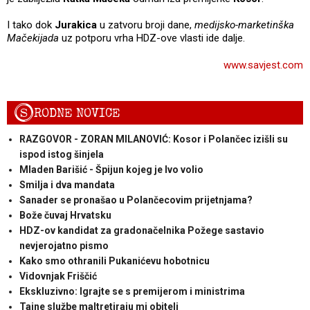
I tako dok
Jurakica
u zatvoru broji dane,
medijsko-marketinška
Mačekijada
uz potporu vrha HDZ-ove vlasti ide dalje.
www.savjest.com
S
RODNE NOVICE
RAZGOVOR - ZORAN MILANOVIĆ: Kosor i Polančec izišli su
ispod istog šinjela
Mladen Barišić - Špijun kojeg je Ivo volio
Smilja i dva mandata
Sanader se pronašao u Polančecovim prijetnjama?
Bože čuvaj Hrvatsku
HDZ-ov kandidat za gradonačelnika Požege sastavio
nevjerojatno pismo
Kako smo othranili Pukanićevu hobotnicu
Vidovnjak Friščić
Ekskluzivno: Igrajte se s premijerom i ministrima
Tajne službe maltretiraju mi obitelj