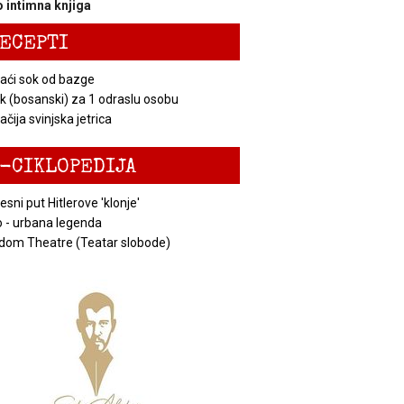
 intimna knjiga
ECEPTI
ći sok od bazge
k (bosanski) za 1 odraslu osobu
čija svinjska jetrica
-CIKLOPEDIJA
esni put Hitlerove 'klonje'
 - urbana legenda
dom Theatre (Teatar slobode)