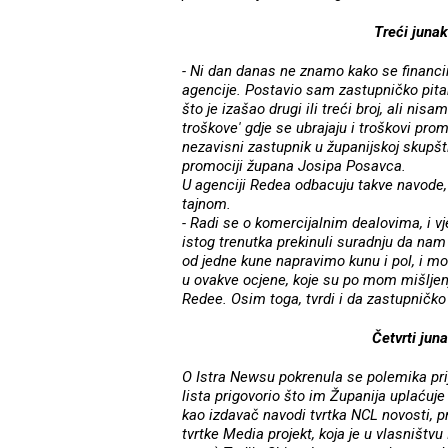
Treći juna
- Ni dan danas ne znamo kako se financi
agencije. Postavio sam zastupničko pit
što je izašao drugi ili treći broj, ali ni
troškove' gdje se ubrajaju i troškovi p
nezavisni zastupnik u županijskoj skupšt
promociji župana Josipa Posavca.
U agenciji Redea odbacuju takve navode,
tajnom.
- Radi se o komercijalnim dealovima, i vj
istog trenutka prekinuli suradnju da nam
od jedne kune napravimo kunu i pol, i mo
u ovakve ocjene, koje su po mom mišljenju
Redee. Osim toga, tvrdi i da zastupničko 
Četvrti jun
O Istra Newsu pokrenula se polemika prij
lista prigovorio što im Županija uplaću
kao izdavač navodi tvrtka NCL novosti, pr
tvrtke Media projekt, koja je u vlasništvu