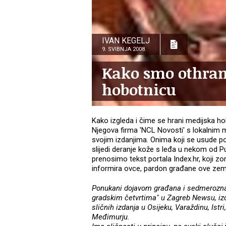
IVAN KEGELJ
9. SVIBNJA 2008.
Kako smo othran
hobotnicu
Kako izgleda i čime se hrani medijska h
Njegova firma 'NCL Novosti' s lokalnim 
svojim izdanjima. Onima koji se usude po
slijedi deranje kože s leđa u nekom od Pu
prenosimo tekst portala Index.hr, koji z
informira ovce, pardon građane ove zem
Ponukani dojavom građana i sedmeroznam
gradskim četvrtima" u Zagreb Newsu, izda
sličnih izdanja u Osijeku, Varaždinu, Istr
Međimurju.