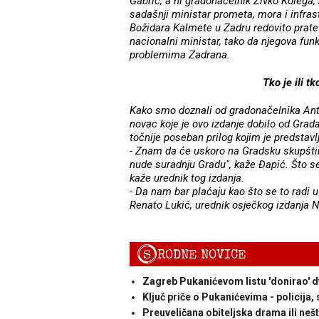
Gabrić, a ni gradonačelnik Živko Kolega, 
sadašnji ministar prometa, mora i infrastr
Božidara Kalmete u Zadru redovito prate 
nacionalni ministar, tako da njegova fun
problemima Zadrana.
Tko je ili t
Kako smo doznali od gradonačelnika Ante
novac koje je ovo izdanje dobilo od Grada
točnije poseban prilog kojim je predstavl
- Znam da će uskoro na Gradsku skupštin
nude suradnju Gradu", kaže Đapić. Što se
kaže urednik tog izdanja.
- Da nam bar plaćaju kao što se to radi u
Renato Lukić, urednik osječkog izdanja N
S
RODNE NOVICE
Zagreb Pukanićevom listu 'donirao' d
Ključ priče o Pukanićevima - policija, 
Preuveličana obiteljska drama ili ne