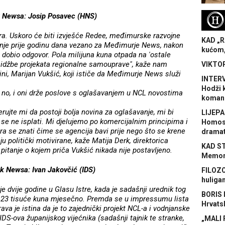
k Newsa: Josip Posavec (HNS)
H
ra. Uskoro će biti izvješće Redee, međimurske razvojne
KAD „R
anje prije godinu dana vezano za Međimurje News, nakon
kućom,
sam dobio odgovor. Pola milijuna kuna otpada na 'ostale
romidžbe projekata regionalne samouprave", kaže nam
VIKTOR
ini, Marijan Vukšić, koji ističe da Međimurje News služi
INTERV
Hodži 
 no, i oni drže poslove s oglašavanjem u NCL novostima
koman
erujte mi da postoji bolja novina za oglašavanje, mi bi
LIJEPA
 se ne isplati. Mi djelujemo po komercijalnim principima i
Homose
ra se znati čime se agencija bavi prije nego što se krene
dramat
 politički motivirane, kaže Matija Derk, direktorica
KAD S
pitanje o kojem priča Vukšić nikada nije postavljeno.
Memora
ak Newsa: Ivan Jakovčić (IDS)
FILOZO
huliga
e dvije godine u Glasu Istre, kada je sadašnji urednik tog
BORIS 
je 23 tisuće kuna mjesečno. Premda se u impressumu lista
Hrvats
ava je istina da je to zajednički projekt NCL-a i vodnjanske
 IDS-ova županijskog vijećnika (sadašnji tajnik te stranke,
„MALI 