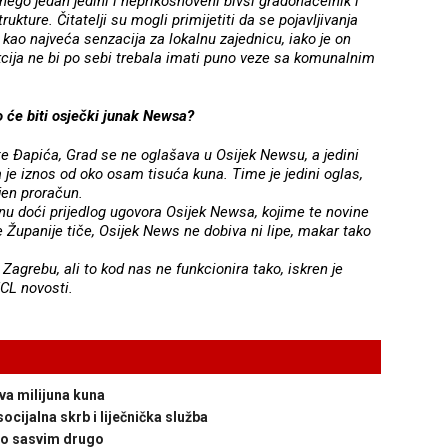
nego jedan jedini i neprikosnoveni bivši gradonačelnik i
ukture. Čitatelji su mogli primijetiti da se pojavljivanja
kao najveća senzacija za lokalnu zajednicu, iako je on
kcija ne bi po sebi trebala imati puno veze sa komunalnim
ko će biti osječki junak Newsa?
 Đapića, Grad se ne oglašava u Osijek Newsu, a jedini
 je iznos od oko osam tisuća kuna. Time je jedini oglas,
jen proračun.
u doći prijedlog ugovora Osijek Newsa, kojime te novine
 Županije tiče, Osijek News ne dobiva ni lipe, makar tako
 Zagrebu, ali to kod nas ne funkcionira tako, iskren je
CL novosti.
va milijuna kuna
socijalna skrb i liječnička služba
što sasvim drugo