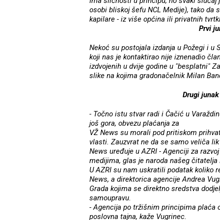
Ima sličnosti u principu, no svaki sluča
osobi bliskoj šefu NCL Medije), tako da se
kapilare - iz više općina ili privatnih tvrtk
Prvi
j
Nekoć su postojala
izdanja u Požegi i u 
koji nas je kontaktirao nije iznenadio č
izdvojenih u dvije godine u "besplatni" Z
slike na kojima gradonačelnik Milan Ban
Drugi juna
- Točno istu stvar radi i Čačić u Varažd
još gora, obvezu plaćanja za
VŽ News su morali pod pritiskom prihvati
vlasti. Zauzvrat ne da se samo veliča lik
News uređuje u AZRI - Agenciji za razvoj
medijima, glas je naroda našeg čitatelja 
U AZRI su nam uskratili podatak koliko r
News, a direktorica agencije Andrea Vugr
Grada kojima se direktno sredstva dodje
samoupravu.
- Agencija po tržišnim principima plaća o
poslovna tajna, kaže Vugrinec.