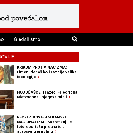
mo
Gledali smo
NOVIJE
KRIKOM PROTIV NACIZMA:
Limeni doboš koji razbija velike
ideologije
HODOČAŠĆE: Tražeći Friedricha
Nietzschea i njegove misli
BEČKI ZIDOVI–BALKANSKI
NACIONALIZMI: Susret koji je
fotoreportažu pretvorio u
agresivnu prijetnju