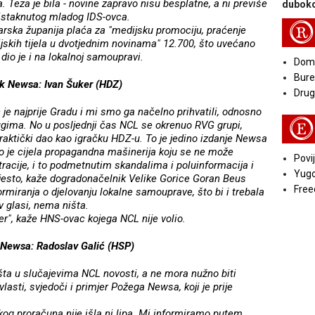
. Teza je bila - novine zapravo nisu besplatne, a ni previše
duboko
i istaknutog mladog IDS-ovca.
R
rska županija plaća za "medijsku promociju, praćenje
ijskih tijela u dvotjednim novinama" 12.700, što uvećano
io je i na lokalnoj samoupravi.
Doma
Bure
ak Newsa: Ivan Šuker (HDZ)
Druga
e najprije Gradu i mi smo ga načelno prihvatili, odnosno
E
rugima. No u posljednji čas NCL se okrenuo RVG grupi,
praktički dao kao igračku HDZ-u. To je jedino izdanje Newsa
 To je cijela propagandna mašinerija koju se ne može
Povij
stracije, i to podmetnutim skandalima i poluinformacija i
Yugo
jesto, kaže dogradonačelnik Velike Gorice Goran Beus
Free
rmiranja o djelovanju lokalne samouprave, što bi i trebala
v glasi, nema ništa.
er", kaže HNS-ovac kojega NCL nije volio.
 Newsa: Radoslav Galić (HSP)
šta u slučajevima NCL novosti, a ne mora nužno biti
vlasti, svjedoči i primjer Požega Newsa, koji je prije
og proračuna nije išla ni lipa. Mi informiramo putem