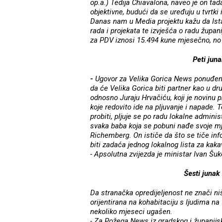
op.a.) Tedija Chiavalona, naveo je on tada
objektivne, budući da se uređuju u tvrtk
Danas nam u Media projektu kažu da Ista
rada i projekata te izvješća o radu župan
za PDV iznosi 15.494 kune mjesečno, no d
Peti jun
-
Ugovor za Velika Gorica News ponuđen j
da će Velika Gorica biti partner kao u d
odnosno Juraju Hrvačiću, koji je novinu 
koje redovito ide na pljuvanje i napade.
probiti, pljuje se po radu lokalne admini
svaka baba koja se pobuni nađe svoje m
Richemberg. On ističe da što se tiče info
biti zadaća jednog lokalnog lista za kaka
- Apsolutna zvijezda je ministar Ivan Šuk
Šesti junak
Da stranačka opredijeljenost ne znači ni
orijentirana na kohabitaciju s ljudima na 
nekoliko mjeseci ugašen.
- Za Požega News iz gradskog i županijsk