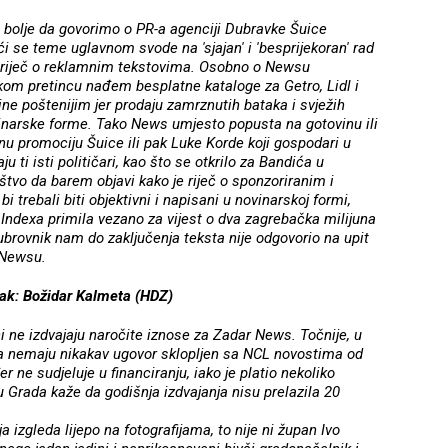
 bolje da govorimo o PR-a agenciji Dubravke Šuice
 se teme uglavnom svode na 'sjajan' i 'besprijekoran' rad
e riječ o reklamnim tekstovima. Osobno o Newsu
kom pretincu nađem besplatne kataloge za Getro, Lidl i
ine poštenijim jer prodaju zamrznutih bataka i svježih
inarske forme. Tako News umjesto popusta na gotovinu ili
nu promociju Šuice ili pak Luke Korde koji gospodari u
 ti isti političari, kao što se otkrilo za Bandića u
štvo da barem objavi kako je riječ o sponzoriranim i
 trebali biti objektivni i napisani u novinarskoj formi,
ja Indexa primila vezano za vijest o dva zagrebačka milijuna
Dubrovnik nam do zaključenja teksta nije odgovorio na upit
 Newsu.
ak: Božidar Kalmeta (HDZ)
i ne izdvajaju naročite iznose za Zadar News. Točnije, u
e da nemaju nikakav ugovor sklopljen sa NCL novostima od
 ne sudjeluje u financiranju, iako je platio nekoliko
 Grada kaže da godišnja izdvajanja nisu prelazila 20
a izgleda lijepo na fotografijama, to nije ni župan Ivo