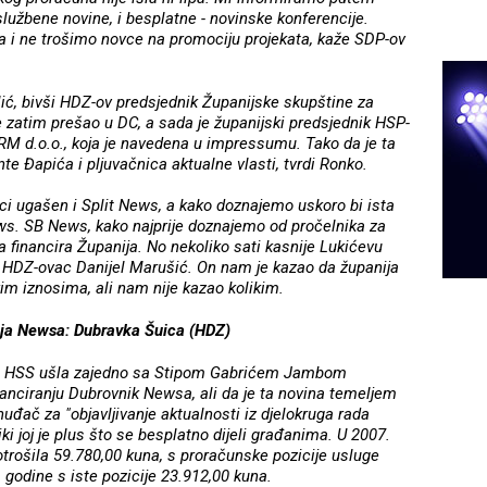
lužbene novine, i besplatne - novinske konferencije.
 i ne trošimo novce na promociju projekata, kaže SDP-ov
ić, bivši HDZ-ov predsjednik Županijske skupštine za
je zatim prešao u DC, a sada je županijski predsjednik HSP-
GRM d.o.o., koja je navedena u impressumu. Tako da je ta
te Đapića i pljuvačnica aktualne vlasti, tvrdi Ronko.
ci ugašen i Split News, a kako doznajemo uskoro bi ista
ws. SB News, kako najprije doznajemo od pročelnika za
 financira Županija. No nekoliko sati kasnije Lukićevu
HDZ-ovac Danijel Marušić. On nam je kazao da županija
kim iznosima, ali nam nije kazao kolikim.
ja Newsa: Dubravka Šuica (HDZ)
e u HSS ušla zajedno sa Stipom Gabrićem Jambom
anciranju Dubrovnik Newsa, ali da je ta novina temeljem
nuđač za "objavljivanje aktualnosti iz djelokruga rada
i joj je plus što se besplatno dijeli građanima. U 2007.
trošila 59.780,00 kuna, s proračunske pozicije usluge
 godine s iste pozicije 23.912,00 kuna.