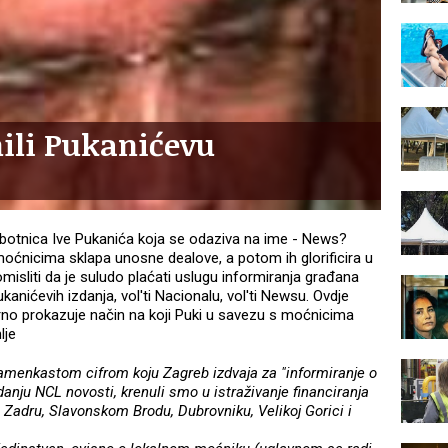
ili Pukanićevu
obotnica Ive Pukanića koja se odaziva na ime - News?
moćnicima sklapa unosne dealove, a potom ih glorificira u
misliti da je suludo plaćati uslugu informiranja građana
kanićevih izdanja, vol'ti Nacionalu, vol'ti Newsu. Ovdje
orno prokazuje način na koji Puki u savezu s moćnicima
lje
enkastom cifrom koju Zagreb izdvaja za "informiranje o
nju NCL novosti, krenuli smo u istraživanje financiranja
i, Zadru, Slavonskom Brodu, Dubrovniku, Velikoj Gorici i