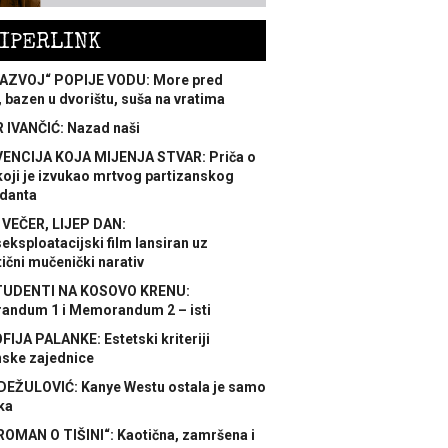
IPERLINK
AZVOJ“ POPIJE VODU: More pred
 bazen u dvorištu, suša na vratima
 IVANČIĆ: Nazad naši
ENCIJA KOJA MIJENJA STVAR: Priča o
koji je izvukao mrtvog partizanskog
danta
 VEČER, LIJEP DAN:
ksploatacijski film lansiran uz
ični mučenički narativ
TUDENTI NA KOSOVO KRENU:
ndum 1 i Memorandum 2 – isti
FIJA PALANKE: Estetski kriteriji
nske zajednice
DEŽULOVIĆ: Kanye Westu ostala je samo
ka
ROMAN O TIŠINI“: Kaotična, zamršena i