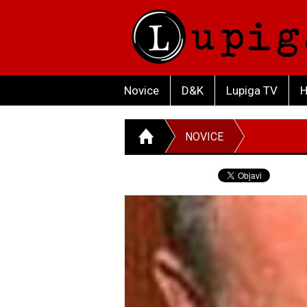
Novice
D&K
Lupiga TV
H
NOVICE