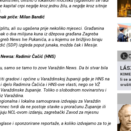
j jedinstven, ovisno o lokalnom moćniku (uglavnom se radi
 kapital crpi negdje kroz jednu žilu, a negdje kroz sitnije
i.
unak priče: Milan Bandić
Splitu, ali su ugašena prije nekoliko mjeseci. Građanina
lanak o dva milijuna kuna iz džepova građana Zagreba
agreb News Ive Pukanića, a u kojemu se brižljivo biraju
dić (SDP) izgleda poput junaka, možda čak i Mesije.
k Newsa: Radimir Čačić (HNS)
LÁS
inu, samo se tamo to zove Varaždin News. Da bi stvar bila
KOME
ti gradovi i općine u Varaždinskoj županiji gdje je HNS na
li se
 i djelo Radimira Čačića i HNS-ove vlasti, nego se VŽ
sruši
 Varaždinske županije. Toliko o slobodnom novinarstvu i
iz Varaždina.
egionalna i lokalna samouprava izdvajaju za Varaždin
inec tvrdi da ne postoje stavke u proračunu Županije ili
ljuju NCL-ovom izdanju, zagrebački Zavod za mjesnu
glase i sponzorirane reportaže, a koliko izdvajamo za to je