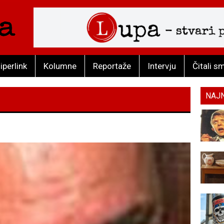
iperlink
Kolumne
Reportaže
Intervju
Čitali s
NAJ