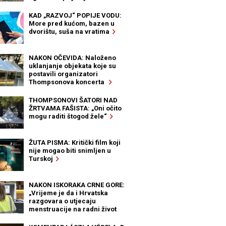
KAD „RAZVOJ“ POPIJE VODU:
More pred kućom, bazen u
dvorištu, suša na vratima
NAKON OČEVIDA: Naloženo
uklanjanje objekata koje su
postavili organizatori
Thompsonova koncerta
THOMPSONOVI ŠATORI NAD
ŽRTVAMA FAŠISTA: „Oni očito
mogu raditi štogod žele“
ŽUTA PISMA: Kritički film koji
nije mogao biti snimljen u
Turskoj
NAKON ISKORAKA CRNE GORE:
„Vrijeme je da i Hrvatska
razgovara o utjecaju
menstruacije na radni život
žena“