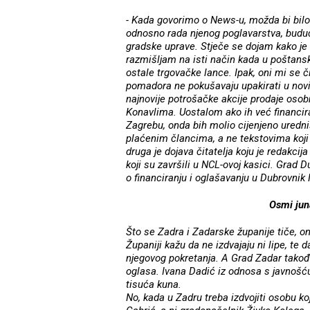
- Kada govorimo o News-u, možda bi bilo
odnosno rada njenog poglavarstva, budući
gradske uprave. Stječe se dojam kako j
razmišljam na isti način kada u poštans
ostale trgovačke lance. Ipak, oni mi se č
pomadora ne pokušavaju upakirati u nov
najnovije potrošačke akcije prodaje osob
Konavlima. Uostalom ako ih već financiraju
Zagrebu, onda bih molio cijenjeno uredni
plaćenim člancima, a ne tekstovima koji bi
druga je dojava čitatelja koju je redakci
koji su završili u NCL-ovoj kasici. Grad 
o financiranju i oglašavanju u Dubrovnik
Osmi jun
Što se Zadra i Zadarske županije tiče, on
Županiji kažu da ne izdvajaju ni lipe, t
njegovog pokretanja. A Grad Zadar također
oglasa. Ivana Dadić iz odnosa s javnošću
tisuća kuna.
No, kada u Zadru treba izdvojiti osobu koj