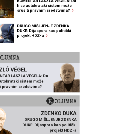
KOMENTAR LÁSZLA VÉGELA: Da
li se autokratski sistem može
srušiti pravnim sredstvima?
DRUGO MIŠLJENJE ZDENKA
DUKE: Dijaspora kao politički
projekt HDZ-a
KOLUMNA
ZLÓ VÉGEL
NTAR LÁSZLA VÉGELA: Da
 autokratski sistem može
ti pravnim sredstvima?
KOLUMNA
ZDENKO DUKA
DRUGO MIŠLJENJE ZDENKA
DUKE: Dijaspora kao politički
projekt HDZ-a