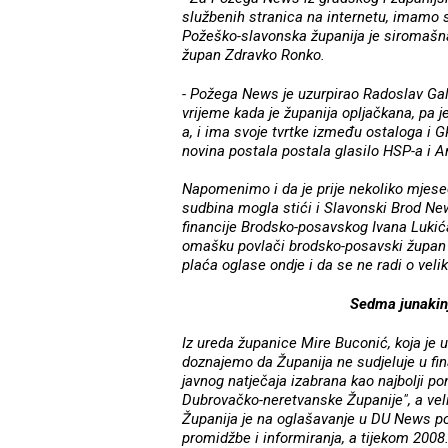
službenih stranica na internetu, imamo s
Požeško-slavonska županija je siromašna
župan Zdravko Ronko.
- Požega News je uzurpirao Radoslav Gal
vrijeme kada je županija opljačkana, pa 
a, i ima svoje tvrtke između ostaloga i 
novina postala postala glasilo HSP-a i An
Napomenimo i da je prije nekoliko mjese
sudbina mogla stići i Slavonski Brod Ne
financije Brodsko-posavskog Ivana Lukića
omašku povlači brodsko-posavski župan 
plaća oglase ondje i da se ne radi o veli
Sedma junakin
Iz ureda županice Mire Buconić, koja j
doznajemo da Županija ne sudjeluje u fin
javnog natječaja izabrana kao najbolji po
Dubrovačko-neretvanske Županije", a velik
Županija je na oglašavanje u DU News po
promidžbe i informiranja, a tijekom 2008.