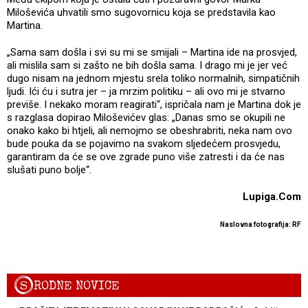
Miloševića uhvatili smo sugovornicu koja se predstavila kao
Martina.
„Sama sam došla i svi su mi se smijali – Martina ide na prosvjed,
ali mislila sam si zašto ne bih došla sama. I drago mi je jer već
dugo nisam na jednom mjestu srela toliko normalnih, simpatičnih
ljudi. Ići ću i sutra jer – ja mrzim politiku – ali ovo mi je stvarno
previše. I nekako moram reagirati“, ispričala nam je Martina dok je
s razglasa dopirao Miloševićev glas: „Danas smo se okupili ne
onako kako bi htjeli, ali nemojmo se obeshrabriti, neka nam ovo
bude pouka da se pojavimo na svakom sljedećem prosvjedu,
garantiram da će se ove zgrade puno više zatresti i da će nas
slušati puno bolje“.
Lupiga.Com
Naslovna fotografija: RF
S
RODNE NOVICE