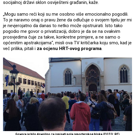
socijalnoj državi sklon osviješteni građanin, kaže.
„Mogu samo reći koji su me osobno više emocionalno pogodili.
To je naravno onaj o pravu žene da odlučuje o svojem tijelu jer mi
je nevjerojatno da danas to netko može opstruirati. Isto tako
pogodio me govor o privatizaciji, dobro je da se na ovakvim
prosvjedima čuje za takve, konkretne primjere, a ne samo o
općenitim apstrakcijama“, misli ova TV kritičarka koju smo, kad je
već prilika, pitali i
za ocjenu HRT-ovog programa
.
Govora je bilo dovoljno za ispisati pola reporterskog bloka (FOTO: RF)