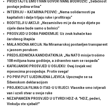
PROČITAJTE EMOTIVAN GOVOR IVANE BODROŽIĆ: „Sebičnost
postaje jedina vrlina“
INTERVJU – KATARINA PEOVIĆ: „Nema solidarnosti pa
kapitalisti i dalje trljaju ruke i profitiraju“
RODITELJI U AKCIJI: „Nezamislivo mi je da moje dijete po
cijele dane bude samo u bolnici“
PROSVJED U DOBA PANDEMIJE: Uz zvuk kuhače kao
čarobnog štapića
MALA NOĆNA AKCIJA: Na Miramarskoj postavljen transparent
s jasnom porukom
PREDSJEDNIČKA KANDIDATKINJA: „Na NATO misije trošimo
108 milijuna kuna godišnje, a zdravstvo nam se raspada“
KAFKIJANSKI PROSVJED U OSIJEKU: Ovaj čovjek već
mjesecima prosvjeduje. Protiv svega!
PO PRVI PUT UJEDINJENA LJEVICA: Upoznajte se sa
Šibenskom deklaracijom
PROJEKCIJA FILMA O ITAS-U U RIJECI: Vlasnike smo istjerali
van i uzeli stvar u svoje ruke
NEZAPAMĆEN PROSVJED U UTVRDI HDZ-A: "HDZ, pederi,
Vinkulju ste sjebali!"