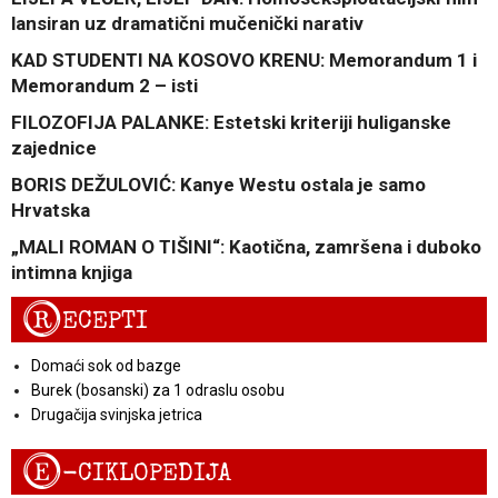
lansiran uz dramatični mučenički narativ
KAD STUDENTI NA KOSOVO KRENU: Memorandum 1 i
Memorandum 2 – isti
FILOZOFIJA PALANKE: Estetski kriteriji huliganske
zajednice
BORIS DEŽULOVIĆ: Kanye Westu ostala je samo
Hrvatska
„MALI ROMAN O TIŠINI“: Kaotična, zamršena i duboko
intimna knjiga
R
ECEPTI
Domaći sok od bazge
Burek (bosanski) za 1 odraslu osobu
Drugačija svinjska jetrica
E
-CIKLOPEDIJA