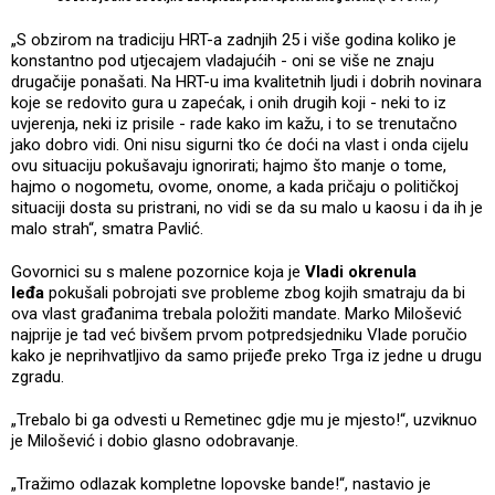
„S obzirom na tradiciju HRT-a zadnjih 25 i više godina koliko je
konstantno pod utjecajem vladajućih - oni se više ne znaju
drugačije ponašati. Na HRT-u ima kvalitetnih ljudi i dobrih novinara
koje se redovito gura u zapećak, i onih drugih koji - neki to iz
uvjerenja, neki iz prisile - rade kako im kažu, i to se trenutačno
jako dobro vidi. Oni nisu sigurni tko će doći na vlast i onda cijelu
ovu situaciju pokušavaju ignorirati; hajmo što manje o tome,
hajmo o nogometu, ovome, onome, a kada pričaju o političkoj
situaciji dosta su pristrani, no vidi se da su malo u kaosu i da ih je
malo strah“, smatra Pavlić.
Govornici su s malene pozornice koja je
Vladi okrenula
leđa
pokušali pobrojati sve probleme zbog kojih smatraju da bi
ova vlast građanima trebala položiti mandate. Marko Milošević
najprije je tad već bivšem prvom potpredsjedniku Vlade poručio
kako je neprihvatljivo da samo prijeđe preko Trga iz jedne u drugu
zgradu.
„Trebalo bi ga odvesti u Remetinec gdje mu je mjesto!“, uzviknuo
je Milošević i dobio glasno odobravanje.
„Tražimo odlazak kompletne lopovske bande!“, nastavio je