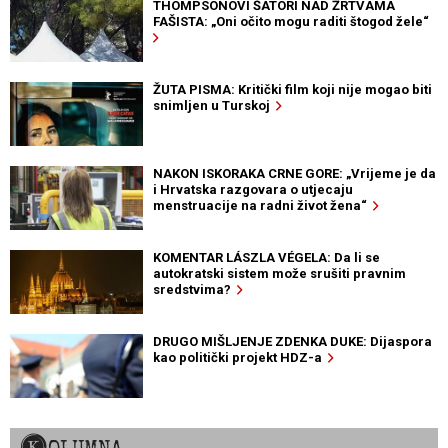
THOMPSONOVI ŠATORI NAD ŽRTVAMA
FAŠISTA: „Oni očito mogu raditi štogod žele“
ŽUTA PISMA: Kritički film koji nije mogao biti
snimljen u Turskoj
NAKON ISKORAKA CRNE GORE: „Vrijeme je da
i Hrvatska razgovara o utjecaju
menstruacije na radni život žena“
KOMENTAR LÁSZLA VÉGELA: Da li se
autokratski sistem može srušiti pravnim
sredstvima?
DRUGO MIŠLJENJE ZDENKA DUKE: Dijaspora
kao politički projekt HDZ-a
KOLUMNA