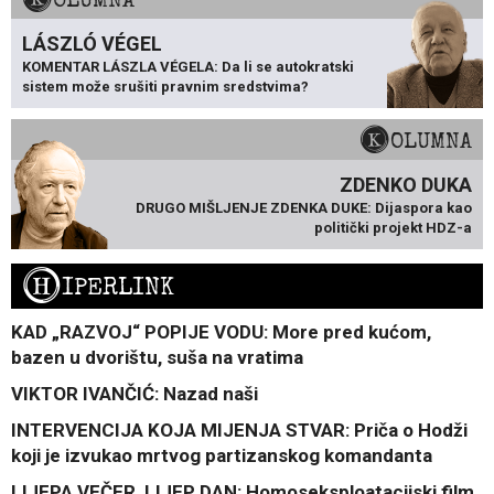
LÁSZLÓ VÉGEL
KOMENTAR LÁSZLA VÉGELA: Da li se autokratski
sistem može srušiti pravnim sredstvima?
KOLUMNA
ZDENKO DUKA
DRUGO MIŠLJENJE ZDENKA DUKE: Dijaspora kao
politički projekt HDZ-a
H
IPERLINK
KAD „RAZVOJ“ POPIJE VODU: More pred kućom,
bazen u dvorištu, suša na vratima
VIKTOR IVANČIĆ: Nazad naši
INTERVENCIJA KOJA MIJENJA STVAR: Priča o Hodži
koji je izvukao mrtvog partizanskog komandanta
LIJEPA VEČER, LIJEP DAN: Homoseksploatacijski film