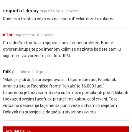
sequel of decay
prije više od 10 godina
Radnicka fronta a nitko nezna lopatu il' cekic drzat u rukama.
irfan
prije više od 10 godina
Da radnička fronta a u njoj sve sami lumpenproleteri. Budite
otvoreni,istupajte pod imenom kojim se nazivate kad ste sami u
sigurnom zatvorenom prostoru. KPJ.
mik
prije više od 10 godina
"Malo je ljudi došlo prosvjedovati......Usporedbe radi, Facebook
stranicu iste te Radničke fronte "lajkalo" je 16.000 ljudi."
Usporedba je bezvezna. Svaka šuša može pomaknuti prstić, kliknuti
i pokazati svojim facefuck-prijateljima kak su cool crveni. To je
virtualno dešavanje koje nema puno veze s stvarnim svijetom.
Odlazak na prosvjed je događaj u stvarnom svijetu.
NAJNOVIJE