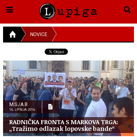
NOVICE
M.S./A.B.
16. LIPNJA 2016.
RADNIČKA FRONTA S MARKOVA TRGA:
„Tražimo odlazak lopovske bande“