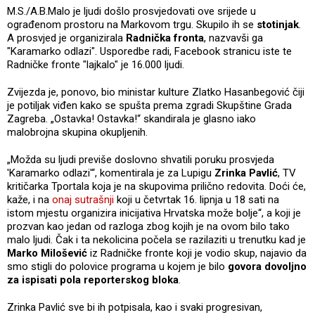
M.S./A.B.Malo je ljudi došlo prosvjedovati ove srijede u
ograđenom prostoru na Markovom trgu. Skupilo ih se
stotinjak
.
A prosvjed je organizirala
Radnička fronta
, nazvavši ga
"Karamarko odlazi". Usporedbe radi, Facebook stranicu iste te
Radničke fronte "lajkalo" je 16.000 ljudi.
Zvijezda je, ponovo, bio ministar kulture Zlatko Hasanbegović čiji
je potiljak viđen kako se spušta prema zgradi Skupštine Grada
Zagreba. „Ostavka! Ostavka!“ skandirala je glasno iako
malobrojna skupina okupljenih.
„Možda su ljudi previše doslovno shvatili poruku prosvjeda
'Karamarko odlazi'“, komentirala je za Lupigu
Zrinka Pavlić
, TV
kritičarka Tportala koja je na skupovima prilično redovita. Doći će,
kaže, i na
onaj sutrašnji
koji u četvrtak 16. lipnja u 18 sati na
istom mjestu organizira inicijativa Hrvatska može bolje“, a koji je
prozvan kao jedan od razloga zbog kojih je na ovom bilo tako
malo ljudi. Čak i ta nekolicina počela se razilaziti u trenutku kad je
Marko Milošević
iz Radničke fronte koji je vodio skup, najavio da
smo stigli do polovice programa u kojem je bilo
govora dovoljno
za ispisati pola reporterskog bloka
.
Zrinka Pavlić sve bi ih potpisala, kao i svaki progresivan,