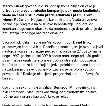
Marko Fuček
govorio je o Ini i podsjetio na činjenicu kako je
privatizaciju ove strateške kompanije pokrenula koalicijska
vlada na čelu s SDP-ovim predsjednikom i premijerom
Ivicom Račanom
. Naglasio je kako niti jedna Vlada u sve ove
godine nije reagirala na MOL-ovo nepoštivanje ugovora, od
ignoriranja ugovorne obaveze da moderniziraju dvije rafinerije do
otpuštanja i mobinga nad radnicima Ine.
Svoj politički debi imao je na Markovom trgu i
David Bilić
,
predstavljen kao novi član Radničke fronte kojem je ovo prvi javni
nastup, a koji se
naoružao podacima
; plaće su 27 posto manje
nego 1997. godine, realni BDP 8 posto manji nego prije 30 godina,
osam tvrtki skinutih telefonski s popisa strateških poduzeća,
Končar prodan za iznos koji će jedva pokriti deset dana kamate
na zaduženja države. Svoj govor završio je parolom - „Stop
privatizaciji!“. Reakcije okupljenih prognoziraju mu obećavajuću
karijeru.
Govorio je i ekonomski analitičar
Domagoj Mihaljević
koji je i
ovu i prethodnu vladu prozvao zbog loše ekonomske politike,
točnije „servisiranja kapitalu“, kako je rekao
Među ekipom koja je ostala čuti i pozdravni govor Marka