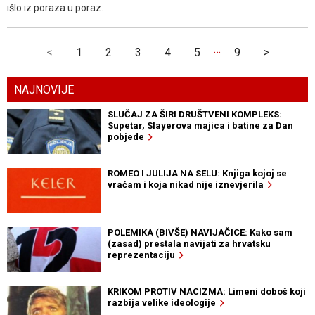
išlo iz poraza u poraz.
…
<
1
2
3
4
5
9
>
NAJNOVIJE
SLUČAJ ZA ŠIRI DRUŠTVENI KOMPLEKS:
Supetar, Slayerova majica i batine za Dan
pobjede
ROMEO I JULIJA NA SELU: Knjiga kojoj se
vraćam i koja nikad nije iznevjerila
POLEMIKA (BIVŠE) NAVIJAČICE: Kako sam
(zasad) prestala navijati za hrvatsku
reprezentaciju
KRIKOM PROTIV NACIZMA: Limeni doboš koji
razbija velike ideologije