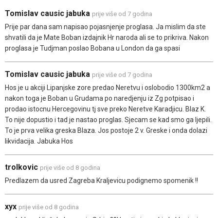
Tomislav causic jabuka
prije više od 7 godina
Prije par dana sam napisao pojasnjenje proglasa. Ja mislim da ste
shvatili da je Mate Boban izdajnik Hr naroda ali se to prikriva. Nakon
proglasa je Tudjman poslao Bobana u London da ga spasi
Tomislav causic jabuka
prije više od 7 godina
Hos je u akciji Lipanjske zore predao Neretvu i oslobodio 1300km2 a
nakon toga je Boban u Grudama po naredjenju iz Zg potpisao i
prodao istocnu Hercegovinu tj sve preko Neretve Karadjicu. Blaz K.
To nije dopustio i tad je nastao proglas. Sjecam se kad smo ga ljepili.
To je prva velika greska Blaza. Jos postoje 2 v. Greske i onda dolazi
likvidacija. Jabuka Hos
trolkovic
prije više od 8 godina
Predlazem da usred Zagreba Kraljevicu podignemo spomenik !!
xyx
prije više od 8 godina