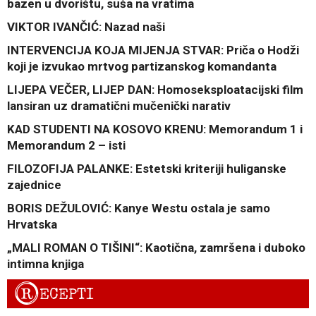
bazen u dvorištu, suša na vratima
VIKTOR IVANČIĆ: Nazad naši
INTERVENCIJA KOJA MIJENJA STVAR: Priča o Hodži
koji je izvukao mrtvog partizanskog komandanta
LIJEPA VEČER, LIJEP DAN: Homoseksploatacijski film
lansiran uz dramatični mučenički narativ
KAD STUDENTI NA KOSOVO KRENU: Memorandum 1 i
Memorandum 2 – isti
FILOZOFIJA PALANKE: Estetski kriteriji huliganske
zajednice
BORIS DEŽULOVIĆ: Kanye Westu ostala je samo
Hrvatska
„MALI ROMAN O TIŠINI“: Kaotična, zamršena i duboko
intimna knjiga
R
ECEPTI