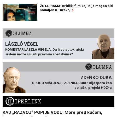
ŽUTA PISMA: Kritički film koji nije mogao biti
snimljen u Turskoj
KOLUMNA
LÁSZLÓ VÉGEL
KOMENTAR LÁSZLA VÉGELA: Da li se autokratski
sistem može srušiti pravnim sredstvima?
KOLUMNA
ZDENKO DUKA
DRUGO MIŠLJENJE ZDENKA DUKE: Dijaspora kao
politički projekt HDZ-a
H
IPERLINK
KAD „RAZVOJ“ POPIJE VODU: More pred kućom,