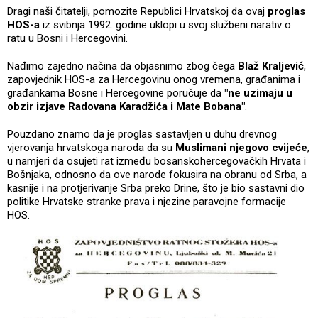
Dragi naši čitatelji, pomozite Republici Hrvatskoj da ovaj
proglas
HOS-a
iz svibnja 1992. godine uklopi u svoj službeni narativ o
ratu u Bosni i Hercegovini.
Nađimo zajedno načina da objasnimo zbog čega
Blaž Kraljević
,
zapovjednik HOS-a za Hercegovinu onog vremena, građanima i
građankama Bosne i Hercegovine poručuje da
"ne uzimaju u
obzir izjave Radovana Karadžića i Mate Bobana"
.
Pouzdano znamo da je proglas sastavljen u duhu drevnog
vjerovanja hrvatskoga naroda da su
Muslimani njegovo cvijeće
,
u namjeri da osujeti rat između bosanskohercegovačkih Hrvata i
Bošnjaka, odnosno da ove narode fokusira na obranu od Srba, a
kasnije i na protjerivanje Srba preko Drine, što je bio sastavni dio
politike Hrvatske stranke prava i njezine paravojne formacije
HOS.