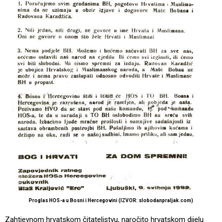
Proglas HOS-a u Bosni i Hercegovini (IZVOR: slobodanpraljak.com)
Zahtjevnom hrvatskom čitateljstvu, naročito hrvatskom dijelu