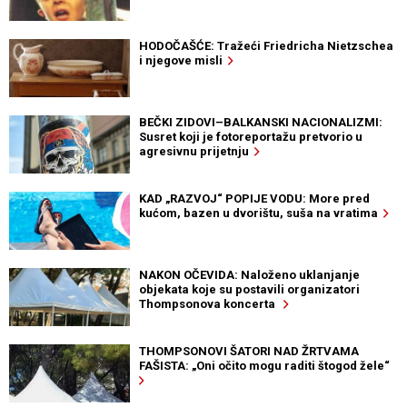
HODOČAŠĆE: Tražeći Friedricha Nietzschea
i njegove misli
BEČKI ZIDOVI–BALKANSKI NACIONALIZMI:
Susret koji je fotoreportažu pretvorio u
agresivnu prijetnju
KAD „RAZVOJ“ POPIJE VODU: More pred
kućom, bazen u dvorištu, suša na vratima
NAKON OČEVIDA: Naloženo uklanjanje
objekata koje su postavili organizatori
Thompsonova koncerta
THOMPSONOVI ŠATORI NAD ŽRTVAMA
FAŠISTA: „Oni očito mogu raditi štogod žele“