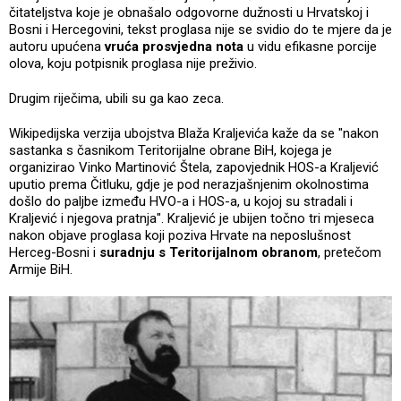
čitateljstva koje je obnašalo odgovorne dužnosti u Hrvatskoj i
Bosni i Hercegovini, tekst proglasa nije se svidio do te mjere da je
autoru upućena
vruća prosvjedna nota
u vidu efikasne porcije
olova, koju potpisnik proglasa nije preživio.
Drugim riječima, ubili su ga kao zeca.
Wikipedijska verzija ubojstva Blaža Kraljevića kaže da se "nakon
sastanka s časnikom Teritorijalne obrane BiH, kojega je
organizirao Vinko Martinović Štela, zapovjednik HOS-a Kraljević
uputio prema Čitluku, gdje je pod nerazjašnjenim okolnostima
došlo do paljbe između HVO-a i HOS-a, u kojoj su stradali i
Kraljević i njegova pratnja". Kraljević je ubijen točno tri mjeseca
nakon objave proglasa koji poziva Hrvate na neposlušnost
Herceg-Bosni i
suradnju s Teritorijalnom obranom
, pretečom
Armije BiH.