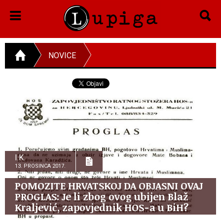
NOVICE
I.K.
13. PROSINCA 2017.
POMOZITE HRVATSKOJ DA OBJASNI OVAJ
PROGLAS: Je li zbog ovog ubijen Blaž
Kraljević, zapovjednik HOS-a u BiH?