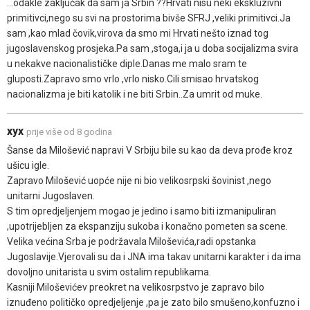
...odakle zaključak da sam ja Srbin ??Hrvati nisu neki ekskluzivni
primitivci,nego su svi na prostorima bivše SFRJ ,veliki primitivci.Ja
sam ,kao mlad čovik,virova da smo mi Hrvati nešto iznad tog
jugoslavenskog prosjeka.Pa sam ,stoga,i ja u doba socijalizma svira
u nekakve nacionalističke diple.Danas me malo sram te
gluposti.Zapravo smo vrlo ,vrlo nisko.Cili smisao hrvatskog
nacionalizma je biti katolik i ne biti Srbin..Za umrit od muke.
xyx
prije više od 8 godina
Šanse da Milošević napravi V Srbiju bile su kao da deva prođe kroz
ušicu igle.
Zapravo Milošević uopće nije ni bio velikosrpski šovinist ,nego
unitarni Jugoslaven.
S tim opredjeljenjem mogao je jedino i samo biti izmanipuliran
,upotrijebljen za ekspanziju sukoba i konačno pometen sa scene.
Velika većina Srba je podržavala Miloševića,radi opstanka
Jugoslavije.Vjerovali su da i JNA ima takav unitarni karakter i da ima
dovoljno unitarista u svim ostalim republikama.
Kasniji Miloševićev preokret na velikosrpstvo je zapravo bilo
iznuđeno političko opredjeljenje ,pa je zato bilo smušeno,konfuzno i