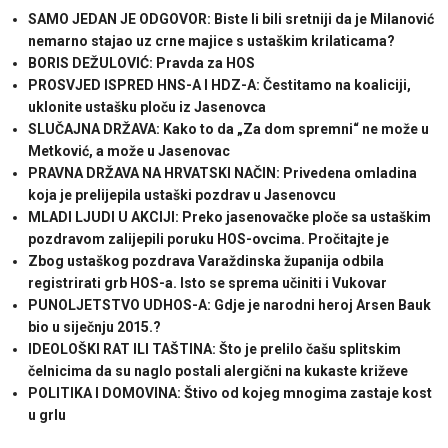
SAMO JEDAN JE ODGOVOR: Biste li bili sretniji da je Milanović
nemarno stajao uz crne majice s ustaškim krilaticama?
BORIS DEŽULOVIĆ: Pravda za HOS
PROSVJED ISPRED HNS-A I HDZ-A: Čestitamo na koaliciji,
uklonite ustašku ploču iz Jasenovca
SLUČAJNA DRŽAVA: Kako to da „Za dom spremni“ ne može u
Metković, a može u Jasenovac
PRAVNA DRŽAVA NA HRVATSKI NAČIN: Privedena omladina
koja je prelijepila ustaški pozdrav u Jasenovcu
MLADI LJUDI U AKCIJI: Preko jasenovačke ploče sa ustaškim
pozdravom zalijepili poruku HOS-ovcima. Pročitajte je
Zbog ustaškog pozdrava Varaždinska županija odbila
registrirati grb HOS-a. Isto se sprema učiniti i Vukovar
PUNOLJETSTVO UDHOS-A: Gdje je narodni heroj Arsen Bauk
bio u siječnju 2015.?
IDEOLOŠKI RAT ILI TAŠTINA: Što je prelilo čašu splitskim
čelnicima da su naglo postali alergični na kukaste križeve
POLITIKA I DOMOVINA: Štivo od kojeg mnogima zastaje kost
u grlu