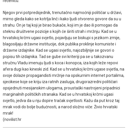
rečenicu.
Njegov prvi potpredsjednik, trenutačno najmoćniji političar u državi,
mirno gleda kako se kotrlja linč i kako ljudi otvoreno govore da su u
strahu. On je taj koji je birao bukače, koji im je dao ili pomogao da
steknu društvene pozicije s kojih će širiti strah i mržnju. Kad se u
hrvatskoj krčmi ugasi svjetlo, pojavljuju se biskupi s jezikom zmije,
blagosiljaju državne institucije, dok publika proklinje komuniste i
državne izdajnike. Kad se ugasi svjetlo, najozbiljnije se govori o
popisu tih izdajnika. Tad se gube svi kriteriji pa se u takozvanu
stručnu Vladu imenuju ljudi s koca i konopca, iza kojih leže repovi
afera dugi kao kineski zid. Kad se u hrvatskoj krčmi ugase svjetla, na
svoje dolaze propagandisti mržnje na opskurnim internet portalima,
sjecikese koje se kriju iza ratnih zasluga, drugorazredni političari
opsjednuti mesijanskim ulogama, proustaški nastrojeni pripadnici
marginalnih političkih stranaka. Kad se u hrvatskoj krčmi ugasi
svjetlo, jedva da u nju dopire tračak svjetlosti. Kažu da put kroz taj
mrak vodi do bolje budućnosti, a narod složno viče: Živio hrvatski
mrak!
(novilist.hr