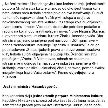
„Uvaženi ministre Hasanbegoviću, kao korisnica dviju jednokratnih
potpora Ministarstva kulture u iznosu od oko šest tisuća kuna
neto, danas sam trebala predati prvo od dva istraživanja. Budući
da to neću napraviti nakon Vaših prvih istupa u svojstvu
novoimenovanog ministra kulture - iz razloga koje ću objasniti u
ovom pismu - molim Vas da mi dostavite potrebne podatke o
računu na koji mogu vratiti uplaćeni novac“, piše
Nataša Škaričić
u otvorenom pismu ministru kulture Zlatku Hasanbegoviću. Oba
istraživanja, jedno prijavljeno pod naslovom „50 nijansi sive –
odnos farmaceutske industrije i liječnika u Hrvatskoj“, a drugo
pod naslovom „Status ljudskih prava u zdravstvenom sustavu
RH“, trebala su biti objavljena na Lupigi. No, Škaričić ministru
poručuje – „Vraćajući Vam novce, odmah se bacam na
istraživanje o odnosu farmaceutske industrije, premijera RH i
kreiranja javnih politika u aktualnoj Vladi i, naravno, pomoć svakoj
inicijativi koja tražiti Vašu ostavku“. Pismo
objavljujemo u
cijelosti
.
Uvaženi ministre Hasanbegoviću,
Kao korisnica dviju
jednokratnih potpora Ministarstva kulture
Republike Hrvatske u iznosu od oko šest tisuća kuna neto, danas
sam trebala predati prvo od dva istraživanja. Budući da to neću