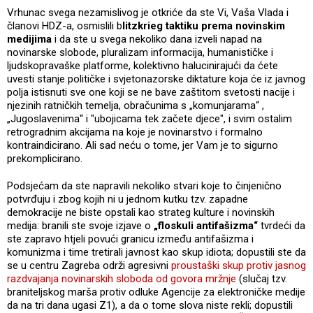
Vrhunac svega nezamislivog je otkriće da ste Vi, Vaša Vlada i
članovi HDZ-a, osmislili b
litzkrieg taktiku prema novinskim
medijima
i da ste u svega nekoliko dana izveli napad na
novinarske slobode, pluralizam informacija, humanističke i
ljudskopravaške platforme, kolektivno halucinirajući da ćete
uvesti stanje političke i svjetonazorske diktature koja će iz javnog
polja istisnuti sve one koji se ne bave zaštitom svetosti nacije i
njezinih ratničkih temelja, obračunima s „komunjarama“ ,
„Jugoslavenima“ i "ubojicama tek začete djece", i svim ostalim
retrogradnim akcijama na koje je novinarstvo i formalno
kontraindicirano. Ali sad neću o tome, jer Vam je to sigurno
prekomplicirano.
Podsjećam da ste napravili nekoliko stvari koje to činjenično
potvrđuju i zbog kojih ni u jednom kutku tzv. zapadne
demokracije ne biste opstali kao strateg kulture i novinskih
medija: branili ste svoje izjave o
„floskuli antifašizma“
tvrdeći da
ste zapravo htjeli povući granicu između antifašizma i
komunizma i time tretirali javnost kao skup idiota; dopustili ste da
se u centru Zagreba održi agresivni
proustaški skup protiv jasnog
razdvajanja novinarskih sloboda od govora mržnje
(slučaj tzv.
braniteljskog marša protiv odluke Agencije za elektroničke medije
da na tri dana ugasi Z1), a da o tome slova niste rekli; dopustili