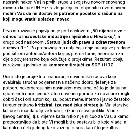
napraviti nakon Vaših prvih istupa u svojstvu novoimenovanog
ministra kulture RH – iz razloga koje ću objasniti u ovom pismu -
molim Vas da mi dostavite potrebne podatke o računu na
koji mogu vratiti uplaćeni novac
.
Prvo istraživanje prijavljeno je pod naslovom
„50 nijansi sive –
odnos farmaceutske industrije i liječnika u Hrvatskoj“
, a
drugo pod naslovom
„Status ljudskih prava u zdravstvenom
sustavu RH“
. Po propozicijama natječaja obje su prijave predane
pod šifrom autorice/autora koji je, prema tome, anoniman za
cijelo povjerenstvo koje odlučuje o projektima. Rezultati obaju
istraživanja jednako su
kompromitirajući za SDP i HDZ
.
Osim što je projektno financiranje novinarskih radova koje
evaluiraju stručna povjerenstva načelno dobro rješenje za
potporu nekomercijalnim novinskim medijima, očito je da su na
spomenuti način jednokratnu novčanu pomoć za novinare mogli
dobiti čak i oni autori koji su, poput mene, interno i javno žestoko
i argumentirano
kritizirali tzv. medijsku strategiju
Ministarstva
kulture u mandatu lijeve koalicije (kao i čitavu politiku Vlade
lijevog centra), tj. u vrijeme kada nitko nije ni čuo za Vas, a kamoli
pretpostavljao da biste Vi mogli biti u sastavu bilo koje Vlade, a
kamoli na čelu jednog tako važnog resora kao što je kultura.