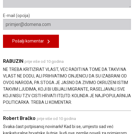
E-mail (opcija)
Pošalji komentar
RABUZIN
prije više od 10 godina
NE TREBA KRITIZIRAT VLAST, VEC RADITI NA TOME DA TAKVI NA
VLAST NE DODU, ALI PRIHVATIMO CINJENICU DA SU IZABRANI OD
OVOG NARODA, PA STOGA JE JASNO DA ZIVIMO OKRUZENI ISTIM
TAKVIM LJUDIMA, KOJI BI UBIJALI MIGRANTE, RASELJAVALI SVE
KOJI NISU TZV CISTI HRVATI ITD,ITD. KOLINDA JE NAJPOPULARNIJA
POLITICARKA. TREBA LI KOMENTAR.
Robert Bračko
prije više od 10 godina
Svaka čast potpisanoj novinarki! Kad bi se, umjesto sad već
karikaturalne hrvatske šutnje, ljudi ove zemlje poveli za primjerom