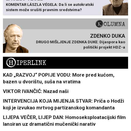
KOMENTAR LÁSZLA VÉGELA: Da li se autokratski
sistem može srušiti pravnim sredstvima?
KOLUMNA
ZDENKO DUKA
DRUGO MIŠLJENJE ZDENKA DUKE: Dijaspora kao
politički projekt HDZ-a
H
IPERLINK
KAD „RAZVOJ“ POPIJE VODU: More pred kućom,
bazen u dvorištu, suša na vratima
VIKTOR IVANČIĆ: Nazad naši
INTERVENCIJA KOJA MIJENJA STVAR: Priča o Hodži
koji je izvukao mrtvog partizanskog komandanta
LIJEPA VEČER, LIJEP DAN: Homoseksploatacijski film
lansiran uz dramatični mučenički narativ