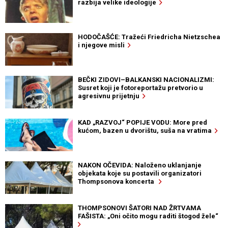
razbija velike ideologije
HODOČAŠĆE: Tražeći Friedricha Nietzschea
i njegove misli
BEČKI ZIDOVI–BALKANSKI NACIONALIZMI:
Susret koji je fotoreportažu pretvorio u
agresivnu prijetnju
KAD „RAZVOJ“ POPIJE VODU: More pred
kućom, bazen u dvorištu, suša na vratima
NAKON OČEVIDA: Naloženo uklanjanje
objekata koje su postavili organizatori
Thompsonova koncerta
THOMPSONOVI ŠATORI NAD ŽRTVAMA
FAŠISTA: „Oni očito mogu raditi štogod žele“