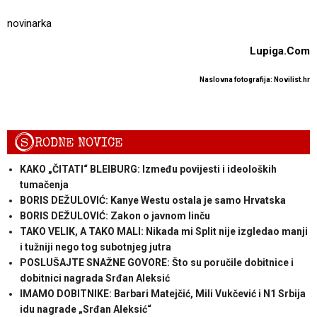
novinarka
Lupiga.Com
Naslovna fotografija: Novilist.hr
S
RODNE NOVICE
KAKO „ČITATI“ BLEIBURG: Između povijesti i ideoloških
tumačenja
BORIS DEŽULOVIĆ: Kanye Westu ostala je samo Hrvatska
BORIS DEŽULOVIĆ: Zakon o javnom linču
TAKO VELIK, A TAKO MALI: Nikada mi Split nije izgledao manji
i tužniji nego tog subotnjeg jutra
POSLUŠAJTE SNAŽNE GOVORE: Što su poručile dobitnice i
dobitnici nagrada Srđan Aleksić
IMAMO DOBITNIKE: Barbari Matejčić, Mili Vukčević i N1 Srbija
idu nagrade „Srđan Aleksić“