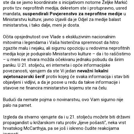
ste da se javno koordinirate s inicijativom notorne Željke Markić
protiv tzv. neprofitnih medija; dekretom ste i protupravno, usred
mandata,
suspendirali Povjerenstvo za neprofitne medije
u
Ministarstvu kulture; javno izjavili da je Odjel za medije balast
ministarstva, i tako dalje, meni je dosta.
Očita opsjednutost ove Vlade s ekskluzivnim nacionalnim
mitovima i legendama i Vaša histerična spremnost da hitro
zgazite malu i nejaku, ali sigurnu opoziciju u redovima neprofitnih
medija koje je podupiralo Ministarstvo kulture – da i to raščistimo
– u meni ne stvara možda očekivanu jednaku pobudu da širim
paniku. U 21. stoljeću, eri interneta i opće informacijske
povezanosti, vjerujem da ste Vi jedan
nevažni lokalni
svjetonazorski šerif
protiv kojeg će svaka informacija i stav biti
objavljeni i vidljivi, a da je posve u redu da takve informacije i
stavove ne financira ministarstvo kojemu ste na čelu.
Budući da nemate pojma o novinarstvu, ovo Vam sigurno nije
palo na pamet.
Izgleda da stvarno vjerujete da i u 21. stoljeću možete biti državni
propagandist u križarskom ratu protiv „lijeve pošasti“, neka vrst
hrvatskog McCarthyja, pa se još i iskreno čudite reakcijama
javnosti.