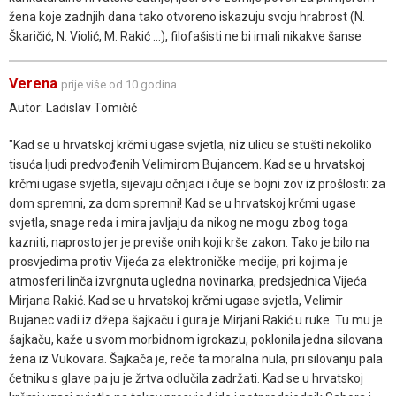
žena koje zadnjih dana tako otvoreno iskazuju svoju hrabrost (N.
Škaričić, N. Violić, M. Rakić ...), filofašisti ne bi imali nikakve šanse
Verena
prije više od 10 godina
Autor: Ladislav Tomičić
"Kad se u hrvatskoj krčmi ugase svjetla, niz ulicu se stušti nekoliko
tisuća ljudi predvođenih Velimirom Bujancem. Kad se u hrvatskoj
krčmi ugase svjetla, sijevaju očnjaci i čuje se bojni zov iz prošlosti: za
dom spremni, za dom spremni! Kad se u hrvatskoj krčmi ugase
svjetla, snage reda i mira javljaju da nikog ne mogu zbog toga
kazniti, naprosto jer je previše onih koji krše zakon. Tako je bilo na
prosvjedima protiv Vijeća za elektroničke medije, pri kojima je
atmosferi linča izvrgnuta ugledna novinarka, predsjednica Vijeća
Mirjana Rakić. Kad se u hrvatskoj krčmi ugase svjetla, Velimir
Bujanec vadi iz džepa šajkaču i gura je Mirjani Rakić u ruke. Tu mu je
šajkaču, kaže u svom morbidnom igrokazu, poklonila jedna silovana
žena iz Vukovara. Šajkača je, reče ta moralna nula, pri silovanju pala
četniku s glave pa ju je žrtva odlučila zadržati. Kad se u hrvatskoj