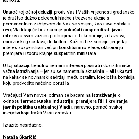
Unatoč toj očitoj deluziji, protiv Vas i Vaših vrijednosti građansko
je društvo dužno pokrenuti hladne i trezvene akcije s
permanentnim zahtjevom da Vas se smijeni, kao i sve ostale u
ovoj Vladi koji će bez sumnje
pokušati suspendirati javni
interes
u svim važnim područjima, od ekonomije, zdravstva,
mirovinskog sustava, do kulture. Kažem bez sumnje, jer je taj
interes suspendiran već pri konstituiranju Vlade, oktroiranju
premijera i izboru krajnje suspektnih ministara.
U toj situaciji, trenutno nemam interesa plasirati i dovršiti inače
važna istraživanja – jer su se nametnula aktualnija – ali i ukazati
na kakav se novinarski sadržaj, među ostalim, ideološka komisija
koju predvodite načelno obrušila.
Vraćajući Vam novce, odmah se bacam na
istraživanje o
odnosu farmaceutske industrije, premijera RH i kreiranja
javnih politika u aktualnoj Vladi
i, naravno, pomoć svakoj
inicijativi koja tražiti Vašu ostavku.
Izrazito nesrdačno,
Nataša Škaričić