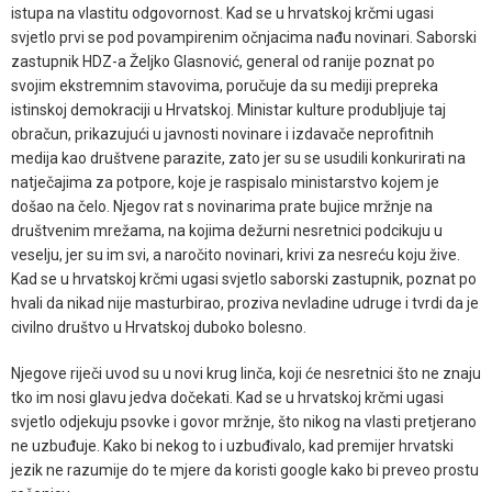
istupa na vlastitu odgovornost. Kad se u hrvatskoj krčmi ugasi
svjetlo prvi se pod povampirenim očnjacima nađu novinari. Saborski
zastupnik HDZ-a Željko Glasnović, general od ranije poznat po
svojim ekstremnim stavovima, poručuje da su mediji prepreka
istinskoj demokraciji u Hrvatskoj. Ministar kulture produbljuje taj
obračun, prikazujući u javnosti novinare i izdavače neprofitnih
medija kao društvene parazite, zato jer su se usudili konkurirati na
natječajima za potpore, koje je raspisalo ministarstvo kojem je
došao na čelo. Njegov rat s novinarima prate bujice mržnje na
društvenim mrežama, na kojima dežurni nesretnici podcikuju u
veselju, jer su im svi, a naročito novinari, krivi za nesreću koju žive.
Kad se u hrvatskoj krčmi ugasi svjetlo saborski zastupnik, poznat po
hvali da nikad nije masturbirao, proziva nevladine udruge i tvrdi da je
civilno društvo u Hrvatskoj duboko bolesno.
Njegove riječi uvod su u novi krug linča, koji će nesretnici što ne znaju
tko im nosi glavu jedva dočekati. Kad se u hrvatskoj krčmi ugasi
svjetlo odjekuju psovke i govor mržnje, što nikog na vlasti pretjerano
ne uzbuđuje. Kako bi nekog to i uzbuđivalo, kad premijer hrvatski
jezik ne razumije do te mjere da koristi google kako bi preveo prostu