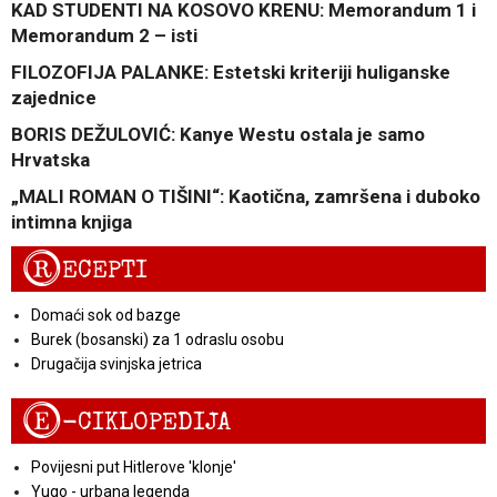
KAD STUDENTI NA KOSOVO KRENU: Memorandum 1 i
Memorandum 2 – isti
FILOZOFIJA PALANKE: Estetski kriteriji huliganske
zajednice
BORIS DEŽULOVIĆ: Kanye Westu ostala je samo
Hrvatska
„MALI ROMAN O TIŠINI“: Kaotična, zamršena i duboko
intimna knjiga
R
ECEPTI
Domaći sok od bazge
Burek (bosanski) za 1 odraslu osobu
Drugačija svinjska jetrica
E
-CIKLOPEDIJA
Povijesni put Hitlerove 'klonje'
Yugo - urbana legenda