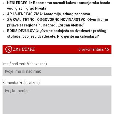
HENI ERCEG: Iz Bosne smo saznali kakva komunjarska banda
vodi glavni grad Hrvata
AP I SJENE FAŠIZMA: Anatomija jednog zaborava
ZA KVALITETNO I ODGOVORNO NOVINARSTVO: Otvorili smo
prijave za regionalnu nagradu „Srđan Aleksić“
BORIS DEŽULOVIĆ: „Ovo ne podsjeća na dvadesete prošlog
stoljeća, ovo jesu dvadesete. Provjerite na kalendaru!“
K
OMENTARI
broj komentara:
15
Ime / nadimak *(obavezno)
Komentar *(obavezno)