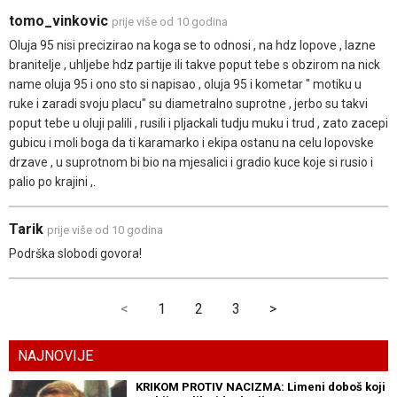
tomo_vinkovic
prije više od 10 godina
Oluja 95 nisi precizirao na koga se to odnosi , na hdz lopove , lazne
branitelje , uhljebe hdz partije ili takve poput tebe s obzirom na nick
name oluja 95 i ono sto si napisao , oluja 95 i kometar " motiku u
ruke i zaradi svoju placu" su diametralno suprotne , jerbo su takvi
poput tebe u oluji palili , rusili i pljackali tudju muku i trud , zato zacepi
gubicu i moli boga da ti karamarko i ekipa ostanu na celu lopovske
drzave , u suprotnom bi bio na mjesalici i gradio kuce koje si rusio i
palio po krajini ,.
Tarik
prije više od 10 godina
Podrška slobodi govora!
<
1
2
3
>
NAJNOVIJE
KRIKOM PROTIV NACIZMA: Limeni doboš koji