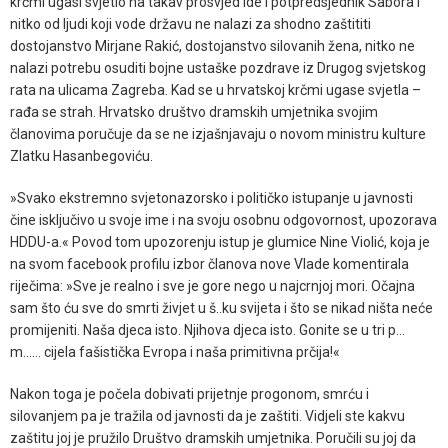
krčmi ugasi svjetlo na takav prosvjed ide i potpredsjednik Sabora i
nitko od ljudi koji vode državu ne nalazi za shodno zaštititi
dostojanstvo Mirjane Rakić, dostojanstvo silovanih žena, nitko ne
nalazi potrebu osuditi bojne ustaške pozdrave iz Drugog svjetskog
rata na ulicama Zagreba. Kad se u hrvatskoj krčmi ugase svjetla –
rađa se strah. Hrvatsko društvo dramskih umjetnika svojim
članovima poručuje da se ne izjašnjavaju o novom ministru kulture
Zlatku Hasanbegoviću.
»Svako ekstremno svjetonazorsko i političko istupanje u javnosti
čine isključivo u svoje ime i na svoju osobnu odgovornost, upozorava
HDDU-a.« Povod tom upozorenju istup je glumice Nine Violić, koja je
na svom facebook profilu izbor članova nove Vlade komentirala
riječima: »Sve je realno i sve je gore nego u najcrnjoj mori. Očajna
sam što ću sve do smrti živjet u š..ku svijeta i što se nikad ništa neće
promijeniti. Naša djeca isto. Njihova djeca isto. Gonite se u tri p...
m...... cijela fašistička Evropa i naša primitivna prčija!«
Nakon toga je počela dobivati prijetnje progonom, smrću i
silovanjem pa je tražila od javnosti da je zaštiti. Vidjeli ste kakvu
zaštitu joj je pružilo Društvo dramskih umjetnika. Poručili su joj da