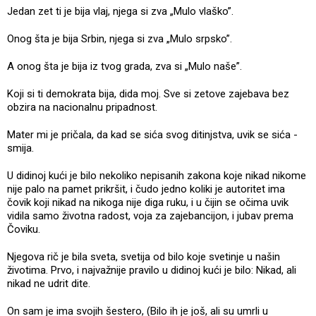
Jedan zet ti je bija vlaj, njega si zva „Mulo vlaško”.
Onog šta je bija Srbin, njega si zva „Mulo srpsko”.
A onog šta je bija iz tvog grada, zva si „Mulo naše”.
Koji si ti demokrata bija, dida moj. Sve si zetove zajebava bez
obzira na nacionalnu pripadnost.
Mater mi je pričala, da kad se sića svog ditinjstva, uvik se sića -
smija.
U didinoj kući je bilo nekoliko nepisanih zakona koje nikad nikome
nije palo na pamet prikršit, i čudo jedno koliki je autoritet ima
čovik koji nikad na nikoga nije diga ruku, i u čijin se očima uvik
vidila samo životna radost, voja za zajebancijon, i jubav prema
Čoviku.
Njegova rič je bila sveta, svetija od bilo koje svetinje u našin
životima. Prvo, i najvažnije pravilo u didinoj kući je bilo: Nikad, ali
nikad ne udrit dite.
On sam je ima svojih šestero, (Bilo ih je još, ali su umrli u