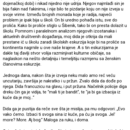
dojenačkoj dobi) i nikad nijedno nije udrija. Njegov najmlađi sin je
bija fakin nad fakinima, i nije bilo te pizdarije koju on nije izveja u
svoje vrime. Između brojnih monada koje je radija, najveći
problem je ipak bija u školi. On bi uredno pohađa istu, sve do
prolića. Kako bi proliće stiglo u Šibenik, tako bi on presta dolazit u
školu. Pomnom i paralelnom analizom njegovih izostanaka i
aktuelnih društvenih događanja, moj dida je otkrija da mali
prestane ić u školu zaradi školskih eskurzija koje bi na proliće sa
kontinenta nagrnile u ove naše krajeve. A s tin eskurzijama je
dakle taj đavlji stvor volija razminjivat kulturne običaje, sa
naglaskon na nešto detaljniju i temeljitiju razmjenu sa ženskim
članovima eskurzije.
Jednoga dana, nakon šta je izveja neku malo amo reć veću
uncutariju, završija je nakratko i u pržun. Zvalo dida da dođe po
njega. Dida francuzicu na glavu, i put pržuna. Načelnik policije diga
dreku čin ga je vidija, te “mali ti je bandit“, te "ja bi ga izbacija iz
kuće da je moj...“
Dida ga je pustija da reče sve šta je mislija, pa mu odgovori: „Evo
vako ćemo. Izbaci ti svoga sina iz kuće, pa ću ja svoga. Jel'
more? More. Aj bog.” Maloga za ruku, i doma.