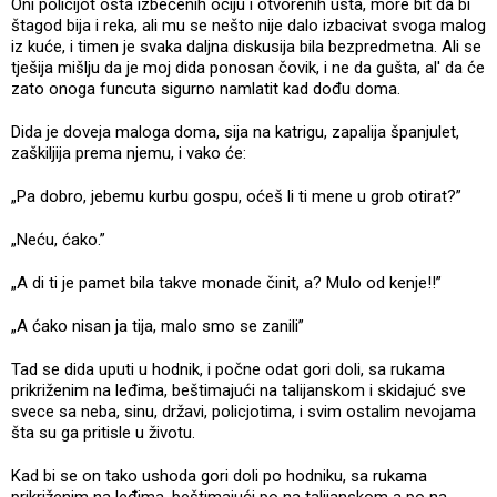
Oni policijot osta izbečenih očiju i otvorenih usta, more bit da bi
štagod bija i reka, ali mu se nešto nije dalo izbacivat svoga malog
iz kuće, i timen je svaka daljna diskusija bila bezpredmetna. Ali se
tješija mišlju da je moj dida ponosan čovik, i ne da gušta, al' da će
zato onoga funcuta sigurno namlatit kad dođu doma.
Dida je doveja maloga doma, sija na katrigu, zapalija španjulet,
zaškiljija prema njemu, i vako će:
„Pa dobro, jebemu kurbu gospu, oćeš li ti mene u grob otirat?”
„Neću, ćako.”
„A di ti je pamet bila takve monade činit, a? Mulo od kenje!!”
„A ćako nisan ja tija, malo smo se zanili”
Tad se dida uputi u hodnik, i počne odat gori doli, sa rukama
prikriženim na leđima, beštimajući na talijanskom i skidajuć sve
svece sa neba, sinu, državi, policjotima, i svim ostalim nevojama
šta su ga pritisle u životu.
Kad bi se on tako ushoda gori doli po hodniku, sa rukama
prikriženim na leđima, beštimajući po na talijanskom a po na