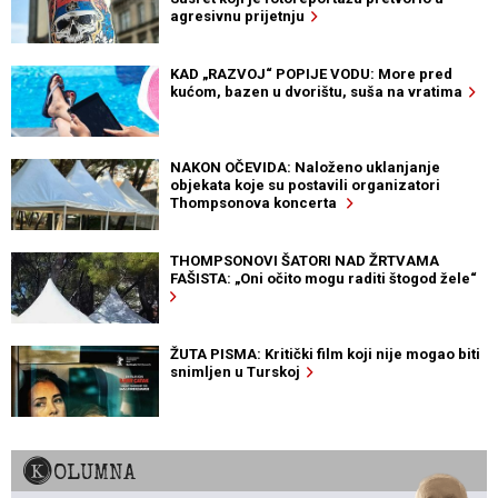
agresivnu prijetnju
KAD „RAZVOJ“ POPIJE VODU: More pred
kućom, bazen u dvorištu, suša na vratima
NAKON OČEVIDA: Naloženo uklanjanje
objekata koje su postavili organizatori
Thompsonova koncerta
THOMPSONOVI ŠATORI NAD ŽRTVAMA
FAŠISTA: „Oni očito mogu raditi štogod žele“
ŽUTA PISMA: Kritički film koji nije mogao biti
snimljen u Turskoj
KOLUMNA