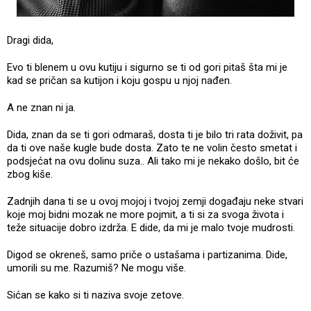
Dragi dida,
Evo ti blenem u ovu kutiju i sigurno se ti od gori pitaš šta mi je
kad se pričan sa kutijon i koju gospu u njoj nađen.
A ne znan ni ja.
Dida, znan da se ti gori odmaraš, dosta ti je bilo tri rata doživit, pa
da ti ove naše kugle bude dosta. Zato te ne volin često smetat i
podsjećat na ovu dolinu suza.. Ali tako mi je nekako došlo, bit će
zbog kiše.
Zadnjih dana ti se u ovoj mojoj i tvojoj zemji događaju neke stvari
koje moj bidni mozak ne more pojmit, a ti si za svoga života i
teže situacije dobro izdrža. E dide, da mi je malo tvoje mudrosti.
Digod se okreneš, samo priče o ustašama i partizanima. Dide,
umorili su me. Razumiš? Ne mogu više.
Sićan se kako si ti naziva svoje zetove.