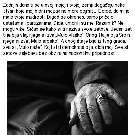
Zadnjih dana ti se u ovoj mojoj i tvojoj zemji događaju neke
stvari koje moj bidni mozak ne more pojmit ... E dide, da mi je
malo tvoje mudrosti. Digod se okreneš, samo priče o
ustašama i partizanima. Dide, umorili su me. Razumiš? Ne
mogu više. Sićan se kako si ti naziva svoje zetove. Jedan zet
ti je bija vlaj, njega si zva „Mulo vlaško”. Onog šta je bija Srbin,
njega si zva „Mulo srpsko”. A onog šta je bija iz tvog grada,
zva si „Mulo naše”. Koji si ti demokrata bija, dida moj. Sve si
zetove zajebava bez obzira na nacionalnu pripadnost