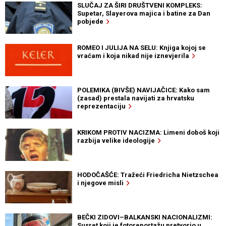
SLUČAJ ZA ŠIRI DRUŠTVENI KOMPLEKS:
Supetar, Slayerova majica i batine za Dan
pobjede
ROMEO I JULIJA NA SELU: Knjiga kojoj se
vraćam i koja nikad nije iznevjerila
POLEMIKA (BIVŠE) NAVIJAČICE: Kako sam
(zasad) prestala navijati za hrvatsku
reprezentaciju
KRIKOM PROTIV NACIZMA: Limeni doboš koji
razbija velike ideologije
HODOČAŠĆE: Tražeći Friedricha Nietzschea
i njegove misli
BEČKI ZIDOVI–BALKANSKI NACIONALIZMI:
Susret koji je fotoreportažu pretvorio u