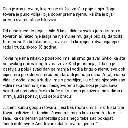
Dida je ima i tovara, koji mu je služija za ić u poje s njin. Toga
tovara je puno volija i bija dobar prema njemu, ka šta je bija i
prema svemu šta je bilo živo.
Od naše kuće do poja je bilo 5 km, i dida bi svako jutro krenija s
tovaron ali nikad nije jašija na njemu jer mu ga je bilo žaj da toliki
teret nosi. Pa bi tako odali, tovar i dida kraj njega, dva prijateja u
radu i trudu, skoro 30 godina.
Tovar nije ima nikakvo posebno ime, ali smo ga zvali Sivko, ka šta
se svakog normalnog tovara zove. Kad je ostarija, dida ga je
ostavja u poju i svaki dan ga hranija i vodija brigu o njemu sve dok
nije umra prirodnon smrću od starosti jednoga dana. A toga dana
dida je doša iz poja šutljiv i malo pogrbljen, i u očima njegovin san
vidila neku tamnu sjenu i neizgovorenu tugu, koju je pokušava
sakrit od nas odajući oko kuće sa rukama prikriženin na leđima i
mrmljajući i ponavljajući sebi u bradu:
„...'benti kurbu gospu i tovaru... jesi baš mora umrit... viš' ti šta ti je
tovar... cili život te tendin i čuvan a ti mi na kraju umreš... to mi je
fala... ka da neman pametnija posla nego tebe sad pokapat...
'benti dotu svete Ane tovaru, dabili tovaru... jedan...”