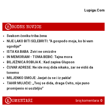
Lupiga.Com
S
RODNE NOVICE
Svakom čoviku triba žena
NIJE LAKO BITI SELEBRITI: "A gospođo moja, ko bi vam
ugodija!"
ISTA KA BABA: Zviri ne cmizdre
IN MEMORIAM - TOMA BEBIĆ: Tajna mora
BILJEŽNICA ROBIJA K.: Kad zapiva Glupson
ČUVAR ADRESE: Ne ide moj dida nikako, zar ne vidiš da
tonemo
MILJENKO SMOJE: Javjat ću se i iz pakla!
TAHIR MUJIČIĆ: „Tvoj se dida, draga Cvito, nije puno
promijenio ni uozbiljio“
K
OMENTARI
broj komentara:
0