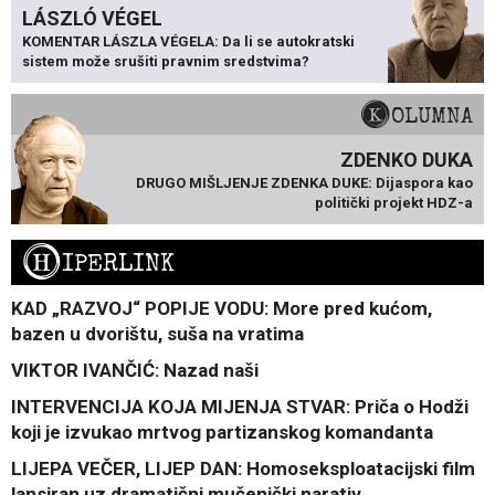
LÁSZLÓ VÉGEL
KOMENTAR LÁSZLA VÉGELA: Da li se autokratski
sistem može srušiti pravnim sredstvima?
KOLUMNA
ZDENKO DUKA
DRUGO MIŠLJENJE ZDENKA DUKE: Dijaspora kao
politički projekt HDZ-a
H
IPERLINK
KAD „RAZVOJ“ POPIJE VODU: More pred kućom,
bazen u dvorištu, suša na vratima
VIKTOR IVANČIĆ: Nazad naši
INTERVENCIJA KOJA MIJENJA STVAR: Priča o Hodži
koji je izvukao mrtvog partizanskog komandanta
LIJEPA VEČER, LIJEP DAN: Homoseksploatacijski film
lansiran uz dramatični mučenički narativ