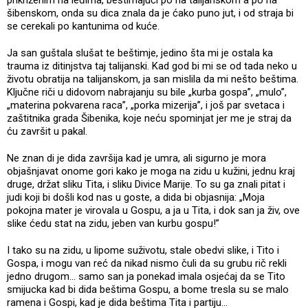
šibenskom, onda su dica znala da je ćako puno jut, i od straja bi
se cerekali po kantunima od kuće.
Ja san guštala slušat te beštimje, jedino šta mi je ostala ka
trauma iz ditinjstva taj talijanski. Kad god bi mi se od tada neko u
životu obratija na talijanskom, ja san mislila da mi nešto beštima.
Ključne riči u didovom nabrajanju su bile „kurba gospa”, „mulo”,
„materina pokvarena raca”, „porka mizerija”, i još par svetaca i
zaštitnika grada Šibenika, koje neću spominjat jer me je straj da
ću završit u pakal.
Ne znan di je dida završija kad je umra, ali sigurno je mora
objašnjavat onome gori kako je moga na zidu u kužini, jednu kraj
druge, držat sliku Tita, i sliku Divice Marije. To su ga znali pitat i
judi koji bi došli kod nas u goste, a dida bi objasnija: „Moja
pokojna mater je virovala u Gospu, a ja u Tita, i dok san ja živ, ove
slike ćedu stat na zidu, jeben van kurbu gospu!”
I tako su na zidu, u lipome suživotu, stale obedvi slike, i Tito i
Gospa, i mogu van reć da nikad nismo čuli da su grubu rič rekli
jedno drugom... samo san ja ponekad imala osjećaj da se Tito
smijucka kad bi dida beštima Gospu, a bome tresla su se malo
ramena i Gospi, kad je dida beštima Tita i partiju...