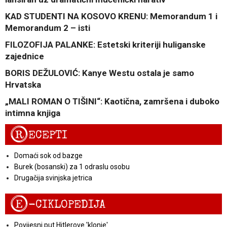
KAD STUDENTI NA KOSOVO KRENU: Memorandum 1 i
Memorandum 2 – isti
FILOZOFIJA PALANKE: Estetski kriteriji huliganske
zajednice
BORIS DEŽULOVIĆ: Kanye Westu ostala je samo
Hrvatska
„MALI ROMAN O TIŠINI“: Kaotična, zamršena i duboko
intimna knjiga
R
ECEPTI
Domaći sok od bazge
Burek (bosanski) za 1 odraslu osobu
Drugačija svinjska jetrica
E
-CIKLOPEDIJA
Povijesni put Hitlerove 'klonje'