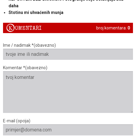
daha
Stotinu mi uhvaćenih munja
K
OMENTARI
broj komentara:
0
Ime / nadimak *(obavezno)
Komentar *(obavezno)
E-mail (opcija)