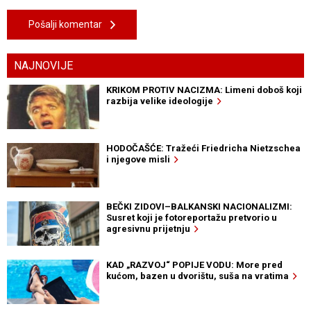
Pošalji komentar
NAJNOVIJE
KRIKOM PROTIV NACIZMA: Limeni doboš koji
razbija velike ideologije
HODOČAŠĆE: Tražeći Friedricha Nietzschea
i njegove misli
BEČKI ZIDOVI–BALKANSKI NACIONALIZMI:
Susret koji je fotoreportažu pretvorio u
agresivnu prijetnju
KAD „RAZVOJ“ POPIJE VODU: More pred
kućom, bazen u dvorištu, suša na vratima