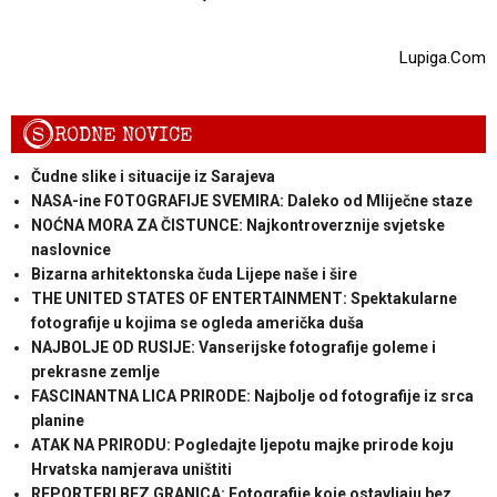
Lupiga.Com
S
RODNE NOVICE
Čudne slike i situacije iz Sarajeva
NASA-ine FOTOGRAFIJE SVEMIRA: Daleko od Mliječne staze
NOĆNA MORA ZA ČISTUNCE: Najkontroverznije svjetske
naslovnice
Bizarna arhitektonska čuda Lijepe naše i šire
THE UNITED STATES OF ENTERTAINMENT: Spektakularne
fotografije u kojima se ogleda američka duša
NAJBOLJE OD RUSIJE: Vanserijske fotografije goleme i
prekrasne zemlje
FASCINANTNA LICA PRIRODE: Najbolje od fotografije iz srca
planine
ATAK NA PRIRODU: Pogledajte ljepotu majke prirode koju
Hrvatska namjerava uništiti
REPORTERI BEZ GRANICA: Fotografije koje ostavljaju bez