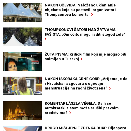
NAKON OČEVIDA: Naloženo uklanjanje
objekata koje su postavili organizatori
Thompsonova koncerta
THOMPSONOVI ŠATORI NAD ŽRTVAMA
FAŠISTA: „Oni očito mogu raditi štogod žele“
ŽUTA PISMA: Kritički film koji nije mogao biti
snimljen u Turskoj
NAKON ISKORAKA CRNE GORE: „Vrijeme je da
i Hrvatska razgovara o utjecaju
menstruacije na radni život žena“
KOMENTAR LÁSZLA VÉGELA: Da li se
autokratski sistem može srušiti pravnim
sredstvima?
DRUGO MIŠLJENJE ZDENKA DUKE: Dijaspora