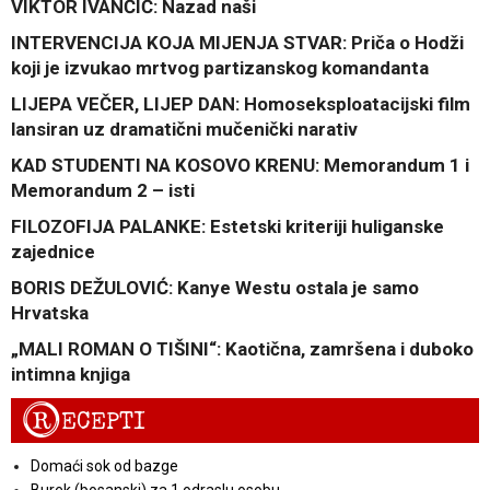
VIKTOR IVANČIĆ: Nazad naši
INTERVENCIJA KOJA MIJENJA STVAR: Priča o Hodži
koji je izvukao mrtvog partizanskog komandanta
LIJEPA VEČER, LIJEP DAN: Homoseksploatacijski film
lansiran uz dramatični mučenički narativ
KAD STUDENTI NA KOSOVO KRENU: Memorandum 1 i
Memorandum 2 – isti
FILOZOFIJA PALANKE: Estetski kriteriji huliganske
zajednice
BORIS DEŽULOVIĆ: Kanye Westu ostala je samo
Hrvatska
„MALI ROMAN O TIŠINI“: Kaotična, zamršena i duboko
intimna knjiga
R
ECEPTI
Domaći sok od bazge
Burek (bosanski) za 1 odraslu osobu