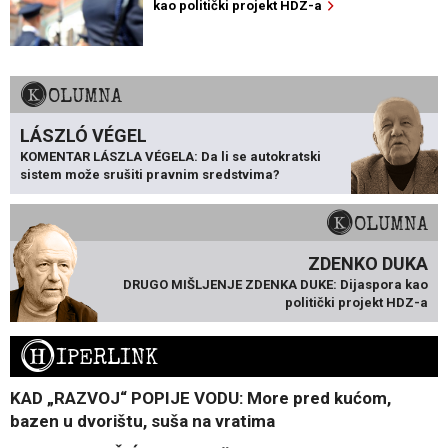
kao politički projekt HDZ-a
KOLUMNA
LÁSZLÓ VÉGEL
KOMENTAR LÁSZLA VÉGELA: Da li se autokratski
sistem može srušiti pravnim sredstvima?
KOLUMNA
ZDENKO DUKA
DRUGO MIŠLJENJE ZDENKA DUKE: Dijaspora kao
politički projekt HDZ-a
H
IPERLINK
KAD „RAZVOJ“ POPIJE VODU: More pred kućom,
bazen u dvorištu, suša na vratima