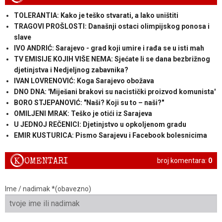
TOLERANTIA: Kako je teško stvarati, a lako uništiti
TRAGOVI PROŠLOSTI: Današnji ostaci olimpijskog ponosa i
slave
IVO ANDRIĆ: Sarajevo - grad koji umire i rađa se u isti mah
TV EMISIJE KOJIH VIŠE NEMA: Sjećate li se dana bezbrižnog
djetinjstva i Nedjeljnog zabavnika?
IVAN LOVRENOVIĆ: Koga Sarajevo obožava
DNO DNA: 'Miješani brakovi su nacistički proizvod komunista'
BORO STJEPANOVIĆ: "Naši? Koji su to – naši?"
OMILJENI MRAK: Teško je otići iz Sarajeva
U JEDNOJ REČENICI: Djetinjstvo u opkoljenom gradu
EMIR KUSTURICA: Pismo Sarajevu i Facebook bolesnicima
K
OMENTARI
broj komentara:
0
Ime / nadimak *(obavezno)