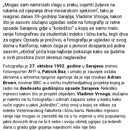
„Mogao sam namirisati vlagu u zraku, osjetiti žuljeve na
rukama od cijepanja drva mesarskom sjekirom“, tako je
reagirao danas 39-godišnji Sarajlija, Vladimir Vrnoga, nakon
što je sasvim slučajno ugledao sebe na fotografiji iz ratne
opsade Sarajeva, gdje u “koledžici“ u kojoj se samo malo
ranije fotografirao za studentski indeks i ličnu kartu, tegli drva
za ogrjev. Opsadu je preživio, a fotografiju je ugledao iz svog
doma u Kaliforniji, nakon čega je u javnost dospjela još jedna
sasvim „obična“ priča koja najbolje pokazuje kako se ljudima
s ovih prostora život okrenuo naglavačke
Fotografiju je
27. oktobra 1992. godine
u
Sarajevu
snimio
fotoreporter AFP-a,
Patrick Baz
, i umalo je zauvijek ostala
skrivena u arhivima njegove agencije da je nije izvukao
Adrian
Brown
, novinar BBC-a u svrhu multimedijalnog projekta kojeg je
radio na
dvadesetu godišnjicu opsade Sarajeva
. Nekoliko
mjeseci nakon što je projekt objavljen,
Vladimir Vrnoga
, slučajno
je naletio na tu fotografiju i odmah zapazio sebe u kadru kako
vuče ogrjev u jakni „koledžici“, istoj onoj u kojoj se slikao za
indeks Veterinarskog fakulteta i ličnu kartu. Nekoliko mjeseci
ranije nije mogao ni zamisliti da će u to vrijeme u vrlo popularnoj
jakni dovoziti drva ne bi li sebe i svoju obitelj ugrijao za ledenih
dana u gradu gdje grijanja najednom više nije bilo.