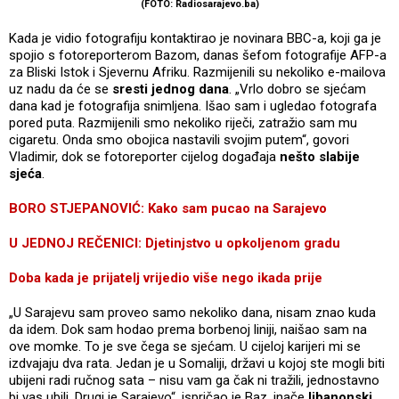
(FOTO: Radiosarajevo.ba)
Kada je vidio fotografiju kontaktirao je novinara BBC-a, koji ga je
spojio s fotoreporterom Bazom, danas šefom fotografije AFP-a
za Bliski Istok i Sjevernu Afriku. Razmijenili su nekoliko e-mailova
uz nadu da će se
sresti jednog dana
. „Vrlo dobro se sjećam
dana kad je fotografija snimljena. Išao sam i ugledao fotografa
pored puta. Razmijenili smo nekoliko riječi, zatražio sam mu
cigaretu. Onda smo obojica nastavili svojim putem“, govori
Vladimir, dok se fotoreporter cijelog događaja
nešto slabije
sjeća
.
BORO STJEPANOVIĆ: Kako sam pucao na Sarajevo
U JEDNOJ REČENICI: Djetinjstvo u opkoljenom gradu
Doba kada je prijatelj vrijedio više nego ikada prije
„U Sarajevu sam proveo samo nekoliko dana, nisam znao kuda
da idem. Dok sam hodao prema borbenoj liniji, naišao sam na
ove momke. To je sve čega se sjećam. U cijeloj karijeri mi se
izdvajaju dva rata. Jedan je u Somaliji, državi u kojoj ste mogli biti
ubijeni radi ručnog sata – nisu vam ga čak ni tražili, jednostavno
bi vas ubili. Drugi je Sarajevo“, ispričao je Baz, inače
libanonski