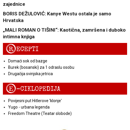
zajednice
BORIS DEŽULOVIĆ: Kanye Westu ostala je samo
Hrvatska
„MALI ROMAN O TIŠINI“: Kaotična, zamršena i duboko
intimna knjiga
R
ECEPTI
Domaći sok od bazge
Burek (bosanski) za 1 odraslu osobu
Drugačija svinjska jetrica
E
-CIKLOPEDIJA
Povijesni put Hitlerove 'klonje'
Yugo - urbana legenda
Freedom Theatre (Teatar slobode)