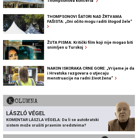
Thompsonova koncerta
THOMPSONOVI ŠATORI NAD ŽRTVAMA
FAŠISTA: „Oni očito mogu raditi štogod žele“
ŽUTA PISMA: Kritički film koji nije mogao biti
snimljen u Turskoj
NAKON ISKORAKA CRNE GORE: „Vrijeme je da
i Hrvatska razgovara o utjecaju
menstruacije na radni život žena“
KOLUMNA
LÁSZLÓ VÉGEL
KOMENTAR LÁSZLA VÉGELA: Da li se autokratski
sistem može srušiti pravnim sredstvima?