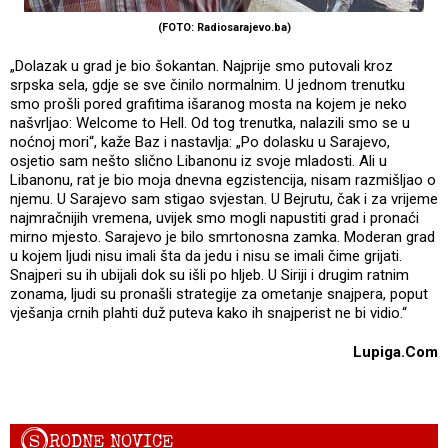
(FOTO: Radiosarajevo.ba)
„Dolazak u grad je bio šokantan. Najprije smo putovali kroz
srpska sela, gdje se sve činilo normalnim. U jednom trenutku
smo prošli pored grafitima išaranog mosta na kojem je neko
našvrljao: Welcome to Hell. Od tog trenutka, nalazili smo se u
noćnoj mori“, kaže Baz i nastavlja: „Po dolasku u Sarajevo,
osjetio sam nešto slično Libanonu iz svoje mladosti. Ali u
Libanonu, rat je bio moja dnevna egzistencija, nisam razmišljao o
njemu. U Sarajevo sam stigao svjestan. U Bejrutu, čak i za vrijeme
najmračnijih vremena, uvijek smo mogli napustiti grad i pronaći
mirno mjesto. Sarajevo je bilo smrtonosna zamka. Moderan grad
u kojem ljudi nisu imali šta da jedu i nisu se imali čime grijati.
Snajperi su ih ubijali dok su išli po hljeb. U Siriji i drugim ratnim
zonama, ljudi su pronašli strategije za ometanje snajpera, poput
vješanja crnih plahti duž puteva kako ih snajperist ne bi vidio.“
Lupiga.Com
S
RODNE NOVICE