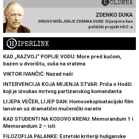
KOLUMNA
ZDENKO DUKA
DRUGO MIŠLJENJE ZDENKA DUKE: Dijaspora kao
politički projekt HDZ-a
H
IPERLINK
KAD „RAZVOJ“ POPIJE VODU: More pred kućom,
bazen u dvorištu, suša na vratima
VIKTOR IVANČIĆ: Nazad naši
INTERVENCIJA KOJA MIJENJA STVAR: Priča o Hodži
koji je izvukao mrtvog partizanskog komandanta
LIJEPA VEČER, LIJEP DAN: Homoseksploatacijski film
lansiran uz dramatični mučenički narativ
KAD STUDENTI NA KOSOVO KRENU: Memorandum 1 i
Memorandum 2 – isti
FILOZOFIJA PALANKE: Estetski kriteriji huliganske