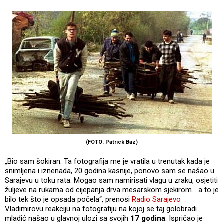
(FOTO: Patrick Baz)
„Bio sam šokiran. Ta fotografija me je vratila u trenutak kada je
snimljena i iznenada, 20 godina kasnije, ponovo sam se našao u
Sarajevu u toku rata. Mogao sam namirisati vlagu u zraku, osjetiti
žuljeve na rukama od cijepanja drva mesarskom sjekirom... a to je
bilo tek što je opsada počela“, prenosi
Radio Sarajevo
Vladimirovu reakciju na fotografiju na kojoj se taj golobradi
mladić našao u glavnoj ulozi sa svojih
17 godina
. Ispričao je