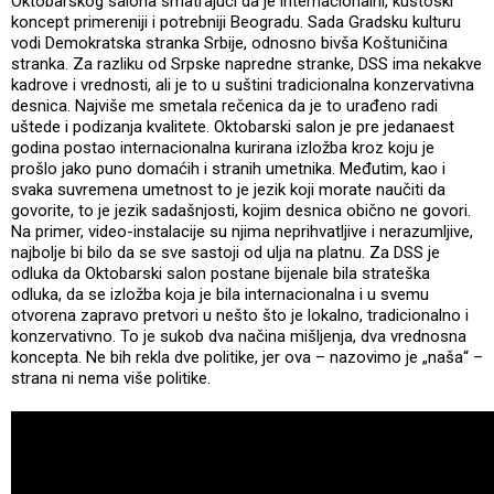
Oktobarskog salona smatrajući da je internacionalni, kustoski
koncept primereniji i potrebniji Beogradu. Sada Gradsku kulturu
vodi Demokratska stranka Srbije, odnosno bivša Koštuničina
stranka. Za razliku od Srpske napredne stranke, DSS ima nekakve
kadrove i vrednosti, ali je to u suštini tradicionalna konzervativna
desnica. Najviše me smetala rečenica da je to urađeno radi
uštede i podizanja kvalitete. Oktobarski salon je pre jedanaest
godina postao internacionalna kurirana izložba kroz koju je
prošlo jako puno domaćih i stranih umetnika. Međutim, kao i
svaka suvremena umetnost to je jezik koji morate naučiti da
govorite, to je jezik sadašnjosti, kojim desnica obično ne govori.
Na primer, video-instalacije su njima neprihvatljive i nerazumljive,
najbolje bi bilo da se sve sastoji od ulja na platnu. Za DSS je
odluka da Oktobarski salon postane bijenale bila strateška
odluka, da se izložba koja je bila internacionalna i u svemu
otvorena zapravo pretvori u nešto što je lokalno, tradicionalno i
konzervativno. To je sukob dva načina mišljenja, dva vrednosna
koncepta. Ne bih rekla dve politike, jer ova – nazovimo je „naša“ –
strana ni nema više politike.