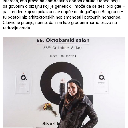
interesa, ima pravo da samostalno donosi odluke. Uopće neću
da govorim o dizajnu koji je generički i može da se desi bilo gde –
pa i renderi koji su prikazani se uopće ne događaju u Beogradu –
tu postoji niz arhitektonskih nepismenosti i potpunih nonsensa.
Glavno je pitanje, naime, da li mi kao građani imamo pravo na
teritoriju grada.