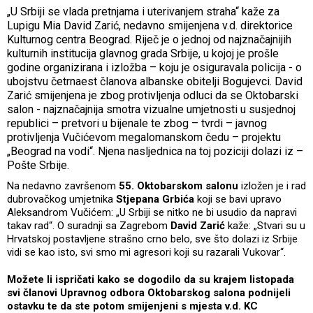
„U Srbiji se vlada pretnjama i uterivanjem straha“ kaže za
Lupigu Mia David Zarić, nedavno smijenjena v.d. direktorice
Kulturnog centra Beograd. Riječ je o jednoj od najznačajnijih
kulturnih institucija glavnog grada Srbije, u kojoj je prošle
godine organizirana i izložba – koju je osiguravala policija - o
ubojstvu četrnaest članova albanske obitelji Bogujevci. David
Zarić smijenjena je zbog protivljenja odluci da se Oktobarski
salon - najznačajnija smotra vizualne umjetnosti u susjednoj
republici – pretvori u bijenale te zbog – tvrdi – javnog
protivljenja Vučićevom megalomanskom čedu – projektu
„Beograd na vodi“. Njena nasljednica na toj poziciji dolazi iz –
Pošte Srbije.
Na nedavno završenom
55. Oktobarskom salonu
izložen je i rad
dubrovačkog umjetnika
Stjepana Grbića
koji se bavi upravo
Aleksandrom Vučićem: „U Srbiji se nitko ne bi usudio da napravi
takav rad“. O suradnji sa Zagrebom
David Zarić
kaže: „Stvari su u
Hrvatskoj postavljene strašno crno belo, sve što dolazi iz Srbije
vidi se kao isto, svi smo mi agresori koji su razarali Vukovar“.
Možete li ispričati kako se dogodilo da su krajem listopada
svi članovi Upravnog odbora Oktobarskog salona podnijeli
ostavku te da ste potom smijenjeni s mjesta v.d. KC