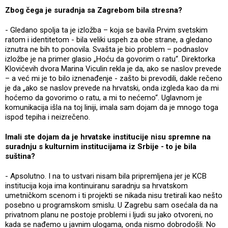
Zbog čega je suradnja sa Zagrebom bila stresna?
- Gledano spolja ta je izložba – koja se bavila Prvim svetskim
ratom i identitetom - bila veliki uspeh za obe strane, a gledano
iznutra ne bih to ponovila. Svašta je bio problem – podnaslov
izložbe je na primer glasio „Hoću da govorim o ratu“. Direktorka
Klovićevih dvora Marina Viculin rekla je da, ako se naslov prevede
– a već mi je to bilo iznenađenje - zašto bi prevodili, dakle rečeno
je da „ako se naslov prevede na hrvatski, onda izgleda kao da mi
hoćemo da govorimo o ratu, a mi to nećemo“. Uglavnom je
komunikacija išla na toj liniji, imala sam dojam da je mnogo toga
ispod tepiha i neizrečeno.
Imali ste dojam da je hrvatske institucije nisu spremne na
suradnju s kulturnim institucijama iz Srbije - to je bila
suština?
- Apsolutno. I na to ustvari nisam bila pripremljena jer je KCB
institucija koja ima kontinuiranu saradnju sa hrvatskom
umetničkom scenom i ti projekti se nikada nisu tretirali kao nešto
posebno u programskom smislu. U Zagrebu sam osećala da na
privatnom planu ne postoje problemi i ljudi su jako otvoreni, no
kada se nađemo u javnim ulogama, onda nismo dobrodošli. No