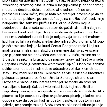
bilo važno da uđemo u institucije i da akcije dobiju nekakvu težinu
zvaničnog državnog čina. Izložba o Bogujevcima je dobar primer,
moglo se desiti da dobijem otkaz, ali u jednoj noći se sve
promenilo i Ivica Dačić, koji je tada bio premijer, procenio je da će
mu to doneti političke poene i došao je na izložbu. Još uvek mi je
neugodno što sam mu pružila ruku, jer to je čovek koji je
sudelovao u vlasti kada su se ratovi događali, ali mislim da je to
bio važan korak za Srbiju. Svašta se dešavalo prilikom te izložbe
– recimo, zaštitari su odbili da je osiguravaju jer su oni mahom
ljudi koji su bili na ratištu, a jedan deo njih i u Škorpionima. Mnogo
je još projekata koje je Kulturni Centar Beograda radio i koji su
imali težinu. Imali smo i izložbu savremene dubrovačke scene
gde je jedan rad bio posvećen Aleksandru Vučiću, mislim da se u
Srbiji danas niko ne bi usudio da napravi takav rad (riječ je o radu
Stjepana Grbića „Deathmark/Watermark“ op.a.). Lično me zanima
politična umetnost, mislim da je odsustvo politike iz umetnosti
stav – koji meni nije blizak. Generalno se vidi zasićenje umetnika i
pokušaj da pričaju o običnom životu. Sa druge strane ovaj
Oktobarski salon je bio interesantan jer se videlo da smo mi
zarobljeni u istoriji, čak se i vrlo mladi ljudi, koji nisu živeli u
Jugoslaviji, vraćaju na socijalističko i modernističko nasleđe. Ako
pitamo da li je scena dovoljno angažovana, pitanje je koliko ona
uopće može da postoji kad ne postoji tržište, ne postoji mreža
galerija, ne postoje muzeji. S obzirom na okolnosti situacija i nije