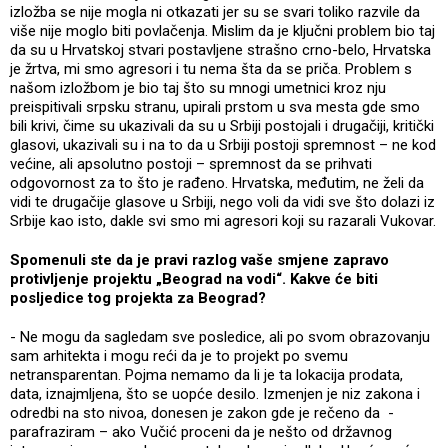
izložba se nije mogla ni otkazati jer su se svari toliko razvile da
više nije moglo biti povlačenja. Mislim da je ključni problem bio taj
da su u Hrvatskoj stvari postavljene strašno crno-belo, Hrvatska
je žrtva, mi smo agresori i tu nema šta da se priča. Problem s
našom izložbom je bio taj što su mnogi umetnici kroz nju
preispitivali srpsku stranu, upirali prstom u sva mesta gde smo
bili krivi, čime su ukazivali da su u Srbiji postojali i drugačiji, kritički
glasovi, ukazivali su i na to da u Srbiji postoji spremnost – ne kod
većine, ali apsolutno postoji – spremnost da se prihvati
odgovornost za to što je rađeno. Hrvatska, međutim, ne želi da
vidi te drugačije glasove u Srbiji, nego voli da vidi sve što dolazi iz
Srbije kao isto, dakle svi smo mi agresori koji su razarali Vukovar.
Spomenuli ste da je pravi razlog vaše smjene zapravo
protivljenje projektu „Beograd na vodi“. Kakve će biti
posljedice tog projekta za Beograd?
- Ne mogu da sagledam sve posledice, ali po svom obrazovanju
sam arhitekta i mogu reći da je to projekt po svemu
netransparentan. Pojma nemamo da li je ta lokacija prodata,
data, iznajmljena, što se uopće desilo. Izmenjen je niz zakona i
odredbi na sto nivoa, donesen je zakon gde je rečeno da -
parafraziram – ako Vučić proceni da je nešto od državnog