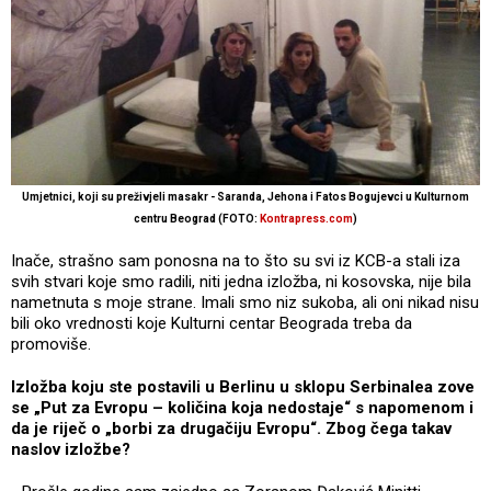
Umjetnici, koji su preživjeli masakr - Saranda, Jehona i Fatos Bogujevci u Kulturnom
centru Beograd (FOTO:
Kontrapress.com
)
Inače, strašno sam ponosna na to što su svi iz KCB-a stali iza
svih stvari koje smo radili, niti jedna izložba, ni kosovska, nije bila
nametnuta s moje strane. Imali smo niz sukoba, ali oni nikad nisu
bili oko vrednosti koje Kulturni centar Beograda treba da
promoviše.
Izložba koju ste postavili u Berlinu u sklopu Serbinalea zove
se „Put za Evropu – količina koja nedostaje“ s napomenom i
da je riječ o „borbi za drugačiju Evropu“. Zbog čega takav
naslov izložbe?