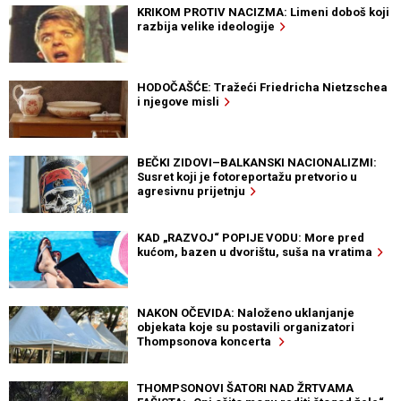
KRIKOM PROTIV NACIZMA: Limeni doboš koji
razbija velike ideologije
HODOČAŠĆE: Tražeći Friedricha Nietzschea
i njegove misli
BEČKI ZIDOVI–BALKANSKI NACIONALIZMI:
Susret koji je fotoreportažu pretvorio u
agresivnu prijetnju
KAD „RAZVOJ“ POPIJE VODU: More pred
kućom, bazen u dvorištu, suša na vratima
NAKON OČEVIDA: Naloženo uklanjanje
objekata koje su postavili organizatori
Thompsonova koncerta
THOMPSONOVI ŠATORI NAD ŽRTVAMA