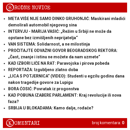
S
RODNE NOVICE
META VIŠE NIJE SAMO DINKO GRUHONJIĆ: Maskirani mladići
demolirali automobil njegovog sina
INTERVJU - MARIJA VASIĆ: „Režim u Srbiji ne može da
opstane bez izmišljenih neprijatelja“
VAN SISTEMA: Solidarnost, a ne milostinja
PROČITAJTE ODVAŽNI GOVOR BEOGRADSKOG REKTORA:
„Čast, znanje i istinu ne možete da nam uzmete“
KAD IZBORI LIČE NA RAT: Paravojska i pirova pobeda
REPORTAŽA: Izgubljeno zlatno doba
„LICA S POTJERNICA“ (VIDEO): Studenti u egzilu godinu dana
nakon tragedije govore za Lupigu
BORA ĆOSIĆ: Povratak iz progonstva
KAD POBUNA IZABERE PARLAMENT: Kraj revolucije ili nova
faza?
SRBIJA U BLOKADAMA: Kamo dalje, rođače?
K
OMENTARI
broj komentara:
0