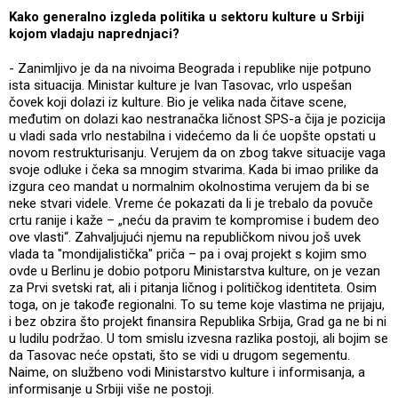
Kako generalno izgleda politika u sektoru kulture u Srbiji
kojom vladaju naprednjaci?
- Zanimljivo je da na nivoima Beograda i republike nije potpuno
ista situacija. Ministar kulture je Ivan Tasovac, vrlo uspešan
čovek koji dolazi iz kulture. Bio je velika nada čitave scene,
međutim on dolazi kao nestranačka ličnost SPS-a čija je pozicija
u vladi sada vrlo nestabilna i videćemo da li će uopšte opstati u
novom restrukturisanju. Verujem da on zbog takve situacije vaga
svoje odluke i čeka sa mnogim stvarima. Kada bi imao prilike da
izgura ceo mandat u normalnim okolnostima verujem da bi se
neke stvari videle. Vreme će pokazati da li je trebalo da povuče
crtu ranije i kaže – „neću da pravim te kompromise i budem deo
ove vlasti“. Zahvaljujući njemu na republičkom nivou još uvek
vlada ta "mondijalistička" priča – pa i ovaj projekt s kojim smo
ovde u Berlinu je dobio potporu Ministarstva kulture, on je vezan
za Prvi svetski rat, ali i pitanja ličnog i političkog identiteta. Osim
toga, on je takođe regionalni. To su teme koje vlastima ne prijaju,
i bez obzira što projekt finansira Republika Srbija, Grad ga ne bi ni
u ludilu podržao. U tom smislu izvesna razlika postoji, ali bojim se
da Tasovac neće opstati, što se vidi u drugom segementu.
Naime, on službeno vodi Ministarstvo kulture i informisanja, a
informisanje u Srbiji više ne postoji.