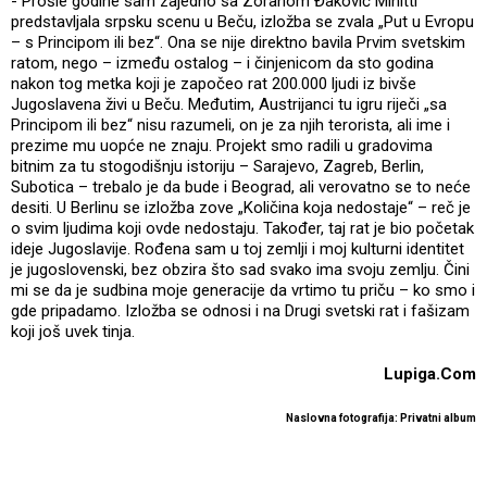
- Prošle godine sam zajedno sa Zoranom Đaković Minitti
predstavljala srpsku scenu u Beču, izložba se zvala „Put u Evropu
– s Principom ili bez“. Ona se nije direktno bavila Prvim svetskim
ratom, nego – između ostalog – i činjenicom da sto godina
nakon tog metka koji je započeo rat 200.000 ljudi iz bivše
Jugoslavena živi u Beču. Međutim, Austrijanci tu igru riječi „sa
Principom ili bez“ nisu razumeli, on je za njih terorista, ali ime i
prezime mu uopće ne znaju. Projekt smo radili u gradovima
bitnim za tu stogodišnju istoriju – Sarajevo, Zagreb, Berlin,
Subotica – trebalo je da bude i Beograd, ali verovatno se to neće
desiti. U Berlinu se izložba zove „Količina koja nedostaje“ – reč je
o svim ljudima koji ovde nedostaju. Također, taj rat je bio početak
ideje Jugoslavije. Rođena sam u toj zemlji i moj kulturni identitet
je jugoslovenski, bez obzira što sad svako ima svoju zemlju. Čini
mi se da je sudbina moje generacije da vrtimo tu priču – ko smo i
gde pripadamo. Izložba se odnosi i na Drugi svetski rat i fašizam
koji još uvek tinja.
Lupiga.Com
Naslovna fotografija: Privatni album