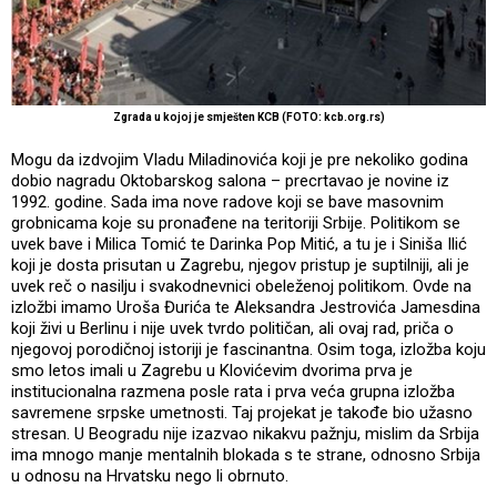
Zgrada u kojoj je smješten KCB (FOTO: kcb.org.rs)
Mogu da izdvojim Vladu Miladinovića koji je pre nekoliko godina
dobio nagradu Oktobarskog salona – precrtavao je novine iz
1992. godine. Sada ima nove radove koji se bave masovnim
grobnicama koje su pronađene na teritoriji Srbije. Politikom se
uvek bave i Milica Tomić te Darinka Pop Mitić, a tu je i Siniša Ilić
koji je dosta prisutan u Zagrebu, njegov pristup je suptilniji, ali je
uvek reč o nasilju i svakodnevnici obeleženoj politikom. Ovde na
izložbi imamo Uroša Đurića te Aleksandra Jestrovića Jamesdina
koji živi u Berlinu i nije uvek tvrdo političan, ali ovaj rad, priča o
njegovoj porodičnoj istoriji je fascinantna. Osim toga, izložba koju
smo letos imali u Zagrebu u Klovićevim dvorima prva je
institucionalna razmena posle rata i prva veća grupna izložba
savremene srpske umetnosti. Taj projekat je takođe bio užasno
stresan. U Beogradu nije izazvao nikakvu pažnju, mislim da Srbija
ima mnogo manje mentalnih blokada s te strane, odnosno Srbija
u odnosu na Hrvatsku nego li obrnuto.