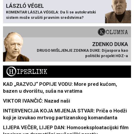
LÁSZLÓ VÉGEL
KOMENTAR LÁSZLA VÉGELA: Da li se autokratski
sistem može srušiti pravnim sredstvima?
KOLUMNA
ZDENKO DUKA
DRUGO MIŠLJENJE ZDENKA DUKE: Dijaspora kao
politički projekt HDZ-a
H
IPERLINK
KAD „RAZVOJ“ POPIJE VODU: More pred kućom,
bazen u dvorištu, suša na vratima
VIKTOR IVANČIĆ: Nazad naši
INTERVENCIJA KOJA MIJENJA STVAR: Priča o Hodži
koji je izvukao mrtvog partizanskog komandanta
LIJEPA VEČER, LIJEP DAN: Homoseksploatacijski film