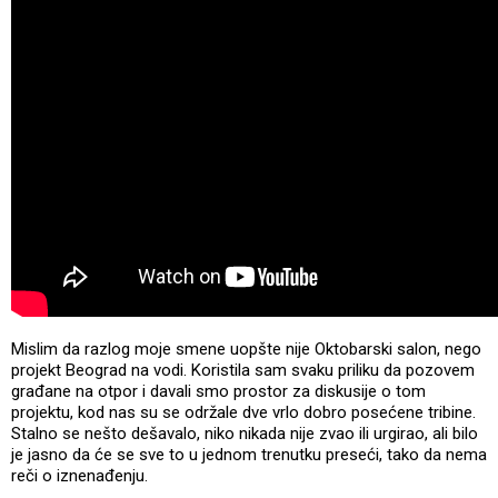
Mislim da razlog moje smene uopšte nije Oktobarski salon, nego
projekt Beograd na vodi. Koristila sam svaku priliku da pozovem
građane na otpor i davali smo prostor za diskusije o tom
projektu, kod nas su se održale dve vrlo dobro posećene tribine.
Stalno se nešto dešavalo, niko nikada nije zvao ili urgirao, ali bilo
je jasno da će se sve to u jednom trenutku preseći, tako da nema
reči o iznenađenju.