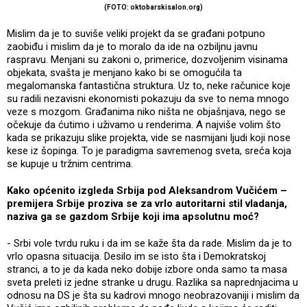
(FOTO: oktobarskisalon.org)
Mislim da je to suviše veliki projekt da se građani potpuno
zaobiđu i mislim da je to moralo da ide na ozbiljnu javnu
raspravu. Menjani su zakoni o, primerice, dozvoljenim visinama
objekata, svašta je menjano kako bi se omogućila ta
megalomanska fantastična struktura. Uz to, neke računice koje
su radili nezavisni ekonomisti pokazuju da sve to nema mnogo
veze s mozgom. Građanima niko ništa ne objašnjava, nego se
očekuje da ćutimo i uživamo u renderima. A najviše volim što
kada se prikazuju slike projekta, vide se nasmijani ljudi koji nose
kese iz šopinga. To je paradigma savremenog sveta, sreća koja
se kupuje u tržnim centrima.
Kako općenito izgleda Srbija pod Aleksandrom Vučićem –
premijera Srbije proziva se za vrlo autoritarni stil vladanja,
naziva ga se gazdom Srbije koji ima apsolutnu moć?
- Srbi vole tvrdu ruku i da im se kaže šta da rade. Mislim da je to
vrlo opasna situacija. Desilo im se isto šta i Demokratskoj
stranci, a to je da kada neko dobije izbore onda samo ta masa
sveta preleti iz jedne stranke u drugu. Razlika sa naprednjacima u
odnosu na DS je šta su kadrovi mnogo neobrazovaniji i mislim da