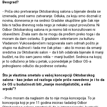
Beograd?
- Priča oko pretvaranja Oktobarskog salona u bijenale desila se
iznenada, pred samo zatvaranje. Odluka, za koju smo doznali iz
novina, donesena je na sednici Gradske skupštine gde čak nije
bila ni tačka dnevnog reda nego je nekako usput provučena. Ni
Odbor Oktobarskog salona ni ja nismo bili ni konzultovani ni
obavešteni. Znala sam da ne mogu da pređem preko toga i da
moram da dam ostavku. S gradskim sekretarom za kulturu
Vladanom Vukosavljevićem razgovarala sam odmah pošto je
stupio na dužnost i tada me čak pitao - ako bi morao da smanji
sredstva za Oktobarski salon – da li bih odabrala bijenale ili manji
budžet, na što sam jasno rekla – manji budžet. Sednica na kojoj
je to odlučeno je bila u petak, u ponedeljak je Odbor OS-a
jednoglasno odlučio da podnese ostavku.
Što je vlastima smetalo u vašoj koncepciji Oktobarskog
salona - kao jedan od razloga cijele priče navedeno je i to da
će OS u budućnosti biti „manje mondijalistički, a više
srpski“?
- Prvo moram da naglasim da to nije moja koncepcija. To je
koncepcija koji je pre 11 godina inicirao tadašnji Odbor