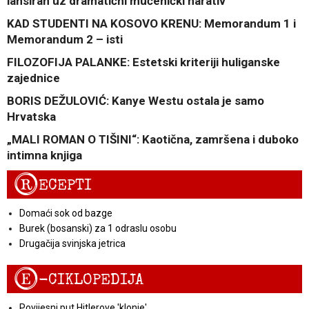
lansiran uz dramatični mučenički narativ
KAD STUDENTI NA KOSOVO KRENU: Memorandum 1 i
Memorandum 2 – isti
FILOZOFIJA PALANKE: Estetski kriteriji huliganske
zajednice
BORIS DEŽULOVIĆ: Kanye Westu ostala je samo
Hrvatska
„MALI ROMAN O TIŠINI“: Kaotična, zamršena i duboko
intimna knjiga
R
ECEPTI
Domaći sok od bazge
Burek (bosanski) za 1 odraslu osobu
Drugačija svinjska jetrica
E
-CIKLOPEDIJA
Povijesni put Hitlerove 'klonje'