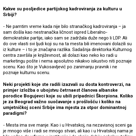
Kakve su posljedice partijskog kadroviranja za kulturu u
Srbiji?
- Ne pamtim vreme kada nije bilo stranačkog kadroviranja – ja
sam došla kao nestranačka ličnost ispred Liberalno-
demokratske partije, iako sam se zadržala duže nego li LDP. Ali
do ove vlasti svi ljudi koji su na ta mesta bili imenovani dolazili su
iz kulture – i to je značajna razlika. Sadašnja direktorka Kulturnog
centra završila je književnost, ali dolazi kao neko ko radi u
marketingu pošte i nema apsolutno nikakvo iskustvo niti poznaje
scenu. Kao što je Vukosavljević po zanimanju pravnik i ne
poznaje kulturnu scenu.
Neki projekti koje ste radili izazvali su dosta kontroverzi, na
primjer izložba o ubojstvu četrnaest članova albanske
porodice Bogujevci koje su ubili pripadnici Škorpiona. Koliko
je za Beograd važno suočavanje s prošlošću i koliko na
umjetničkoj sceni Srbije ima mjesta za otpor dominantnoj
paradigmi?
- Mesta ima sve manje. Kao i u Hrvatskoj, na nezavisnoj sceni ga
je mnogo više i radi se mnogo stvari, ali kao i u Hrvatskoj nama je