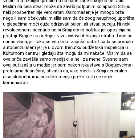
Vučić ima ozbiljnih problema da nađe ljude s kojima će raditi.
Mislim da cela stvar može da završi potpunim kolapsom Srbije,
neki prosperitet nije verovatan. Osiromašenje je mnogo brže
nego li sam očekivala, mislila sam da će zbog neupitnog uporišta
u glasačima moći duže održavati balon, ali stvari pucaju. Ni neki
revolucionarni scenario ne bi Srbiji donio boljitak jer opozicija ne
postoji. Brojne su pretnje i razni vidovi uterivanja straha. Time se
danas vlada, jer tako se vrlo brzo zapuše usta. I sada se pomalo
autocenzurišem jer je u ovom trenutku budžetska inspekcija u
Kulturnom centru i gledaju šta mogu da mi nakače. Mislim da se
ova priča završila samo medijski, a ne i za mene. Svesno sam
ovaj put izašla u medije jer sam nakon iskustava s Bogujevcima i
pretnjama desničara, shvatila da, iako mediji u Srbiji generalno
nisu slobodni, ima nekoliko medija preko kojih se može
komunicirati.