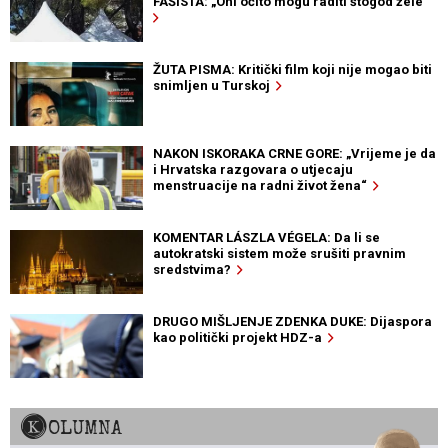
FAŠISTA: „Oni očito mogu raditi štogod žele“
ŽUTA PISMA: Kritički film koji nije mogao biti
snimljen u Turskoj
NAKON ISKORAKA CRNE GORE: „Vrijeme je da
i Hrvatska razgovara o utjecaju
menstruacije na radni život žena“
KOMENTAR LÁSZLA VÉGELA: Da li se
autokratski sistem može srušiti pravnim
sredstvima?
DRUGO MIŠLJENJE ZDENKA DUKE: Dijaspora
kao politički projekt HDZ-a
KOLUMNA