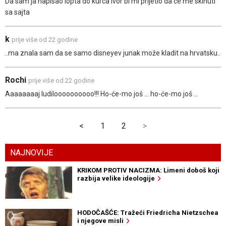
Da sam ja napisao lopta do kurca Ivor bi mi prijetio da ce me skinuti
sa sajta
k
prije više od 22 godine
..ma znala sam da se samo disneyev junak može kladit na hrvatsku..
Rochi
prije više od 22 godine
Aaaaaaaaj ludiloooooooooo!!! Ho-će-mo još ... ho-će-mo još ...
<
1
2
>
NAJNOVIJE
KRIKOM PROTIV NACIZMA: Limeni doboš koji
razbija velike ideologije
HODOČAŠĆE: Tražeći Friedricha Nietzschea
i njegove misli