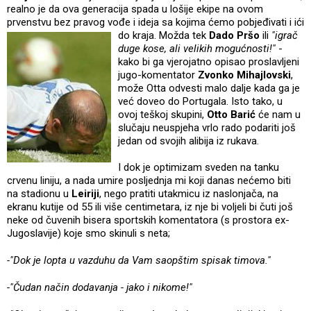
realno je da ova generacija spada u lošije ekipe na ovom
prvenstvu bez pravog vođe i ideja sa kojima ćemo pobjeđivati i ići
do kraja. Možda tek
Dado Pršo
i
li
"igrač
duge kose, ali velikih mogućnosti!"
-
kako bi ga vjerojatno opisao proslavljeni
jugo-komentator
Zvonko Mihajlovski
,
može Otta odvesti malo dalje kada ga je
već doveo do Portugala. Isto tako, u
ovoj teškoj skupini,
Otto Barić
će nam u
slučaju neuspjeha vrlo rado podariti još
jedan od svojih alibija iz rukava.
I dok je optimizam sveden na tanku
crvenu liniju, a nada umire posljednja mi koji danas nećemo biti
na stadionu u
Leiriji
, nego pratiti utakmicu iz naslonjača, na
ekranu kutije od 55 ili više centimetara, iz nje bi voljeli bi čuti još
neke od čuvenih bisera sportskih komentatora (s prostora ex-
Jugoslavije) koje smo skinuli s neta;
-"Dok je lopta u vazduhu da Vam saopštim spisak timova."
-"Čudan način dodavanja - jako i nikome!"