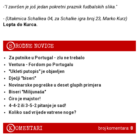
-"I završen je još jedan pokretni praznik fudbalskih slika."
- (Utakmica Schalkea 04, za Schalke igra broj 23, Marko Kurz)
Lopta do Kurca.
S
RODNE NOVICE
Za putnike u Portugal - zlu ne trebalo
Ventura - Fordom po Portugalu
"Ukleti putopis" je objavljen
Dječji "biseri"
Novinarske pogreške u deset glupih primjera
Biseri "Milijunaša"
Ćiro je majstor!
4-4-2 ili 3-5-2 pitanje je sad!
Koliko sad vrijede vatrene noge?
K
OMENTARI
broj komentara:
8