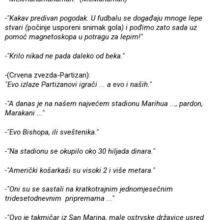
-"Kakav predivan pogodak. U fudbalu se događaju mnoge lepe
stvari (
počinje usporeni snimak gola
) i pođimo zato sada uz
pomoć magnetoskopa u potragu za lepim!"
-"Krilo nikad ne pada daleko od beka."
-
(Crvena zvezda-Partizan):
"Evo izlaze Partizanovi igrači ... a evo i naših."
-"A danas je na našem najvećem stadionu Marihua ..., pardon,
Marakani ..."
-"Evo Bishopa, ili sveštenika."
-"Na stadionu se okupilo oko 30 hiljada dinara."
-"Američki košarkaši su visoki 2 i više metara."
-"Oni su se sastali na kratkotrajnim jednomjesečnim
tridesetodnevnim pripremama ..."
-"Ovo je takmičar iz San Marina, male ostrvske državice usred