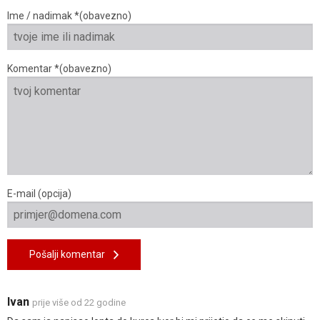
Ime / nadimak *(obavezno)
Komentar *(obavezno)
E-mail (opcija)
Pošalji komentar
Ivan
prije više od 22 godine