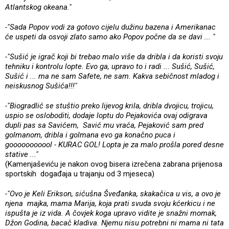
Atlantskog okeana."
-"Sada Popov vodi za gotovo cijelu dužinu bazena i Amerikanac
će uspeti da osvoji zlato samo ako Popov počne da se davi ... "
-"Sušić je igrač koji bi trebao malo više da dribla i da koristi svoju
tehniku i kontrolu lopte. Evo ga, upravo to i radi ... Sušić, Sušić,
Sušić i ... ma ne sam Safete, ne sam. Kakva sebičnost mladog i
neiskusnog Sušića!!!"
-"Biogradlić se stuštio preko lijevog krila, dribla dvojicu, trojicu,
uspio se osloboditi, dodaje loptu do Pejakovića ovaj odigrava
dupli pas sa Savićem, Savić mu vraća, Pejaković sam pred
golmanom, dribla i golmana evo ga konačno puca i
gooooooooool - KURAC GOL! Lopta je za malo prošla pored desne
stative ..."
(Kamenjaševiću je nakon ovog bisera izrečena zabrana prijenosa
sportskih događaja u trajanju od 3 mjeseca)
-"Ovo je Keli Erikson, sićušna Šveđanka, skakačica u vis, a ovo je
njena majka, mama Marija, koja prati svuda svoju kćerkicu i ne
ispušta je iz vida. A čovjek koga upravo vidite je snažni momak,
Džon Godina, bacač kladiva. Njemu nisu potrebni ni mama ni tata