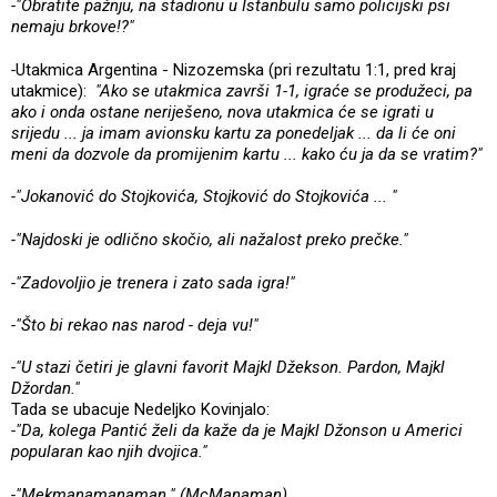
-"Obratite pažnju, na stadionu u Istanbulu samo policijski psi
nemaju brkove!?"
-
Utakmica Argentina - Nizozemska (pri rezultatu 1:1, pred kraj
utakmice):
"Ako se utakmica završi 1-1, igraće se produžeci, pa
ako i onda
ostane
neriješeno, nova utakmica će se igrati u
srijedu ... ja imam avionsku
kartu za ponedeljak ... da li će oni
meni da dozvole da promijenim kartu ... kako ću ja da se vratim?"
-"Jokanović do Stojkovića, Stojković do Stojkovića ... "
-"Najdoski je odlično skočio, ali nažalost preko prečke."
-"Zadovoljio je trenera i zato sada igra!"
-"Što bi rekao nas narod - deja vu!"
-"U stazi četiri je glavni favorit Majkl Džekson. Pardon, Majkl
Džordan."
Tada se ubacuje Nedeljko Kovinjalo:
-"Da, kolega Pantić želi da kaže da je Majkl Džonson u Americi
popularan kao njih dvojica."
-"Mekmanamanaman." (McManaman)