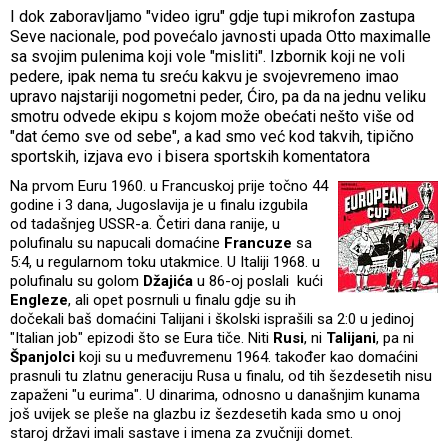
I dok zaboravljamo "video igru" gdje tupi mikrofon zastupa
Seve nacionale, pod povećalo javnosti upada Otto maximalle
sa svojim pulenima koji vole "misliti". Izbornik koji ne voli
pedere, ipak nema tu sreću kakvu je svojevremeno imao
upravo najstariji nogometni peder, Ćiro, pa da na jednu veliku
smotru odvede ekipu s kojom može obećati nešto više od
"dat ćemo sve od sebe", a kad smo već kod takvih, tipično
sportskih, izjava evo i bisera sportskih komentatora
Na prvom Euru 1960. u Francuskoj prije točno 44
godine i 3 dana, Jugoslavija je u finalu izgubila
od tadašnjeg USSR-a. Četiri dana ranije, u
polufinalu su napucali domaćine
Francuze
sa
5:4, u regularnom toku utakmice. U Italiji 1968. u
polufinalu su golom
Džajića
u 86-oj poslali kući
Engleze
, ali opet posrnuli u finalu gdje su ih
dočekali baš domaćini Talijani i školski isprašili sa 2:0 u jedinoj
"Italian job" epizodi što se Eura tiče. Niti
Rusi
, ni
Talijani
, pa ni
Španjolci
koji su u međuvremenu 1964. također kao domaćini
prasnuli tu zlatnu generaciju Rusa u finalu, od tih šezdesetih nisu
zapaženi "u eurima". U dinarima, odnosno u današnjim kunama
još uvijek se pleše na glazbu iz šezdesetih kada smo u onoj
staroj državi imali sastave i imena za zvučniji domet.