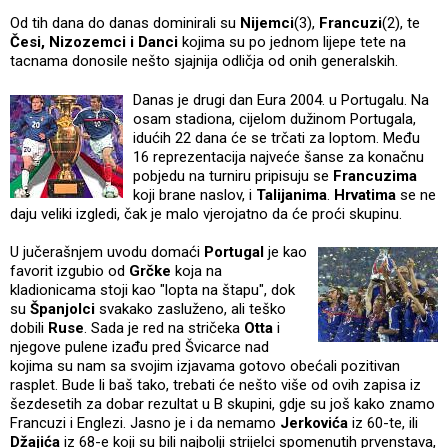
Od tih dana do danas dominirali su
Nijemci
(3),
Francuzi
(2), te
Česi, Nizozemci i Danci
kojima su po jednom lijepe tete na
tacnama donosile nešto sjajnija odličja od onih generalskih.
Danas je drugi dan Eura 2004. u Portugalu. Na
osam stadiona, cijelom dužinom Portugala,
idućih 22 dana će se trčati za loptom. Među
16 reprezentacija najveće šanse za konačnu
pobjedu na turniru pripisuju se
Francuzima
koji brane naslov, i
Talijanima
.
Hrvatima
se ne
daju veliki izgledi, čak je malo vjerojatno da će proći skupinu.
U jučerašnjem uvodu domaći
Portugal
je kao
favorit izgubio od
Grčke
koja na
kladionicama stoji kao "lopta na štapu", dok
su
Španjolci
svakako zasluženo, ali teško
dobili
Ruse
. Sada je red na stričeka
Otta
i
njegove pulene izađu pred Švicarce nad
kojima su nam sa svojim izjavama gotovo obećali pozitivan
rasplet. Bude li baš tako, trebati će nešto više od ovih zapisa iz
šezdesetih za dobar rezultat u B skupini, gdje su još kako znamo
Francuzi i Englezi. Jasno je i da nemamo
Jerkovića
iz 60-te, ili
Džajića
iz 68-e koji su bili najbolji strijelci spomenutih prvenstava,