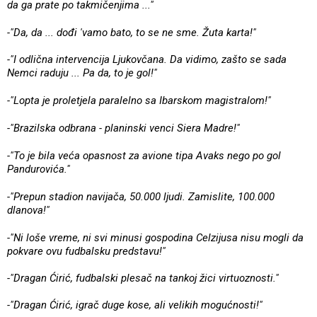
da ga prate po takmičenjima ..."
-"Da, da ... dođi 'vamo bato, to se ne sme. Žuta karta!"
-"I odlična intervencija Ljukovčana. Da vidimo, zašto se sada
Nemci raduju ... Pa da, to je gol!"
-"Lopta je proletjela paralelno sa Ibarskom magistralom!"
-"Brazilska odbrana - planinski venci Siera Madre!"
-"To je bila veća opasnost za avione tipa Avaks nego po gol
Pandurovića."
-"Prepun stadion navijača, 50.000 ljudi. Zamislite, 100.000
dlanova!"
-"Ni loše vreme, ni svi minusi gospodina Celzijusa nisu mogli da
pokvare ovu fudbalsku predstavu!"
-"Dragan Ćirić, fudbalski plesač na tankoj žici virtuoznosti."
-"Dragan Ćirić, igrač duge kose, ali velikih mogućnosti!"