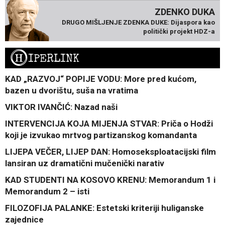
ZDENKO DUKA
DRUGO MIŠLJENJE ZDENKA DUKE: Dijaspora kao
politički projekt HDZ-a
H
IPERLINK
KAD „RAZVOJ“ POPIJE VODU: More pred kućom,
bazen u dvorištu, suša na vratima
VIKTOR IVANČIĆ: Nazad naši
INTERVENCIJA KOJA MIJENJA STVAR: Priča o Hodži
koji je izvukao mrtvog partizanskog komandanta
LIJEPA VEČER, LIJEP DAN: Homoseksploatacijski film
lansiran uz dramatični mučenički narativ
KAD STUDENTI NA KOSOVO KRENU: Memorandum 1 i
Memorandum 2 – isti
FILOZOFIJA PALANKE: Estetski kriteriji huliganske
zajednice