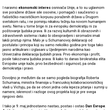
I naravno
ekonomski interes
osnivača Unije, a to su uglavnom
sve poražene države sile osovine, i pomagači i saučesnici u
fašističko-nacističkom korpusu poraženih država u Drugom
svetskom ratu, i ne pominju nikakvu težnju ka novom humanijem
svetu. Nema u tome brige ni za evropsku demokratiju ni za
poštovanje ljudska prava. Ili za razvoj kulturnih ili obrazovnih i
zdravstvenih sistema i kako bi obespravljeni i siromašni imali
lakši pristup njima. Malo je u Schumanovoj deklaraciji od
postulata i principa koji su samo nekoliko godina pre toga tako
jasno artikulirani i izglasani u Ujedinjenim narodima kao
Univerzalna deklaracija ljudskih prava. Prvo ekonomija i profit,
posle takozvana ljudska prava. Ili kako to danas birokratska elita
Evropske unije kaže, prvo bezbednost i sigurnost, pa onda
demokratija i pravo.
Dovoljno je međutim da se samo pogleda biografija Roberta
Schumana, ministra finansija u francuskoj kolaboracionističkoj
vladi u Vichyju, pa da se otvori jedna cela lepeza pitanja i sumnji u
namere, iskrenost i razloge ovog projekta koji je pre svega
njegovo delo.
I tako je 9. maj jednostavno nastao, postao i ostao
Dan Evrope
.