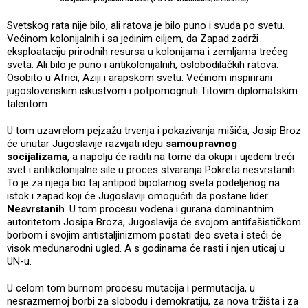
Svetskog rata nije bilo, ali ratova je bilo puno i svuda po svetu.
Većinom kolonijalnih i sa jedinim ciljem, da Zapad zadrži
eksploataciju prirodnih resursa u kolonijama i zemljama trećeg
sveta. Ali bilo je puno i antikolonijalnih, oslobodilačkih ratova.
Osobito u Africi, Aziji i arapskom svetu. Većinom inspirirani
jugoslovenskim iskustvom i potpomognuti Titovim diplomatskim
talentom.
U tom uzavrelom pejzažu trvenja i pokazivanja mišića, Josip Broz
će unutar Jugoslavije razvijati ideju
samoupravnog
socijalizama
, a napolju će raditi na tome da okupi i ujedeni treći
svet i antikolonijalne sile u proces stvaranja Pokreta nesvrstanih.
To je za njega bio taj antipod bipolarnog sveta podeljenog na
istok i zapad koji će Jugoslaviji omogućiti da postane lider
Nesvrstanih
. U tom procesu vođena i gurana dominantnim
autoritetom Josipa Broza, Jugoslavija će svojom antifašističkom
borbom i svojim antistaljinizmom postati deo sveta i steći će
visok međunarodni ugled. A s godinama će rasti i njen uticaj u
UN-u.
U celom tom burnom procesu mutacija i permutacija, u
nesrazmernoj borbi za slobodu i demokratiju, za nova tržišta i za