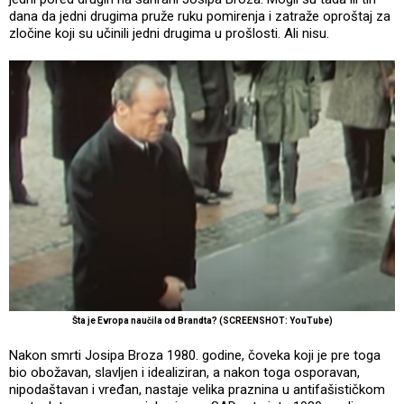
dana da jedni drugima pruže ruku pomirenja i zatraže oproštaj za
zločine koji su učinili jedni drugima u prošlosti. Ali nisu.
Šta je Evropa naučila od Brandta? (SCREENSHOT: YouTube)
Nakon smrti Josipa Broza 1980. godine, čoveka koji je pre toga
bio obožavan, slavljen i idealiziran, a nakon toga osporavan,
nipodaštavan i vređan, nastaje velika praznina u antifašističkom