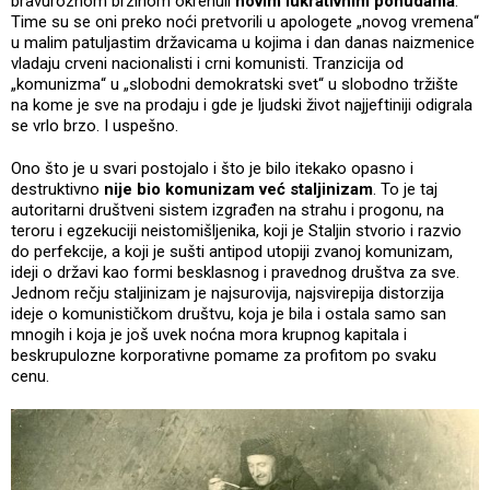
bravuroznom brzinom okrenuli
novim lukrativnim ponudama
.
Time su se oni preko noći pretvorili u apologete „novog vremena“
u malim patuljastim državicama u kojima i dan danas naizmenice
vladaju crveni nacionalisti i crni komunisti. Tranzicija od
„komunizma“ u „slobodni demokratski svet“ u slobodno tržište
na kome je sve na prodaju i gde je ljudski život najjeftiniji odigrala
se vrlo brzo. I uspešno.
Ono što je u svari postojalo i što je bilo itekako opasno i
destruktivno
nije bio komunizam već staljinizam
. To je taj
autoritarni društveni sistem izgrađen na strahu i progonu, na
teroru i egzekuciji neistomišljenika, koji je Staljin stvorio i razvio
do perfekcije, a koji je sušti antipod utopiji zvanoj komunizam,
ideji o državi kao formi besklasnog i pravednog društva za sve.
Jednom rečju staljinizam je najsurovija, najsvirepija distorzija
ideje o komunističkom društvu, koja je bila i ostala samo san
mnogih i koja je još uvek noćna mora krupnog kapitala i
beskrupulozne korporativne pomame za profitom po svaku
cenu.