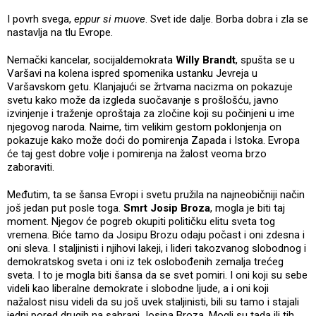
I povrh svega,
eppur si muove
. Svet ide dalje. Borba dobra i zla se
nastavlja na tlu Evrope.
Nemački kancelar, socijaldemokrata
Willy Brandt
, spušta se u
Varšavi na kolena ispred spomenika ustanku Jevreja u
Varšavskom getu. Klanjajući se žrtvama nacizma on pokazuje
svetu kako može da izgleda suočavanje s prošlošću, javno
izvinjenje i traženje oproštaja za zločine koji su počinjeni u ime
njegovog naroda. Naime, tim velikim gestom poklonjenja on
pokazuje kako može doći do pomirenja Zapada i Istoka. Evropa
će taj gest dobre volje i pomirenja na žalost veoma brzo
zaboraviti.
Međutim, ta se šansa Evropi i svetu pružila na najneobičniji način
još jedan put posle toga.
Smrt Josip Broza
, mogla je biti taj
moment. Njegov će pogreb okupiti političku elitu sveta tog
vremena. Biće tamo da Josipu Brozu odaju počast i oni zdesna i
oni sleva. I staljinisti i njihovi lakeji, i lideri takozvanog slobodnog i
demokratskog sveta i oni iz tek oslobođenih zemalja trećeg
sveta. I to je mogla biti šansa da se svet pomiri. I oni koji su sebe
videli kao liberalne demokrate i slobodne ljude, a i oni koji
nažalost nisu videli da su još uvek staljinisti, bili su tamo i stajali
jedni pored drugih na sahrani Josipa Broza. Mogli su tada ili tih