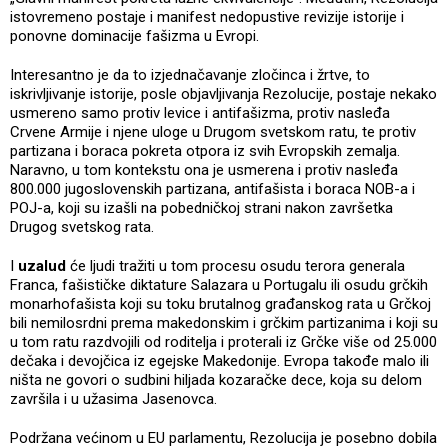
istovremeno postaje i manifest nedopustive revizije istorije i
ponovne dominacije fašizma u Evropi.
Interesantno je da to izjednačavanje zločinca i žrtve, to
iskrivljivanje istorije, posle objavljivanja Rezolucije, postaje nekako
usmereno samo protiv levice i antifašizma, protiv nasleđa
Crvene Armije i njene uloge u Drugom svetskom ratu, te protiv
partizana i boraca pokreta otpora iz svih Evropskih zemalja.
Naravno, u tom kontekstu ona je usmerena i protiv nasleđa
800.000 jugoslovenskih partizana, antifašista i boraca NOB-a i
POJ-a, koji su izašli na pobedničkoj strani nakon završetka
Drugog svetskog rata.
I
uzalud
će ljudi tražiti u tom procesu osudu terora generala
Franca, fašističke diktature Salazara u Portugalu ili osudu grčkih
monarhofašista koji su toku brutalnog građanskog rata u Grčkoj
bili nemilosrdni prema makedonskim i grčkim partizanima i koji su
u tom ratu razdvojili od roditelja i proterali iz Grčke više od 25.000
dečaka i devojčica iz egejske Makedonije. Evropa takođe malo ili
ništa ne govori o sudbini hiljada kozaračke dece, koja su delom
završila i u užasima Jasenovca.
Podržana većinom u EU parlamentu, Rezolucija je posebno dobila