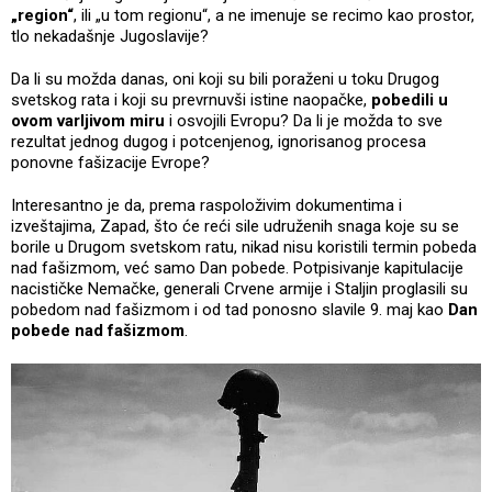
„region“
, ili „u tom regionu“, a ne imenuje se recimo kao prostor,
tlo nekadašnje Jugoslavije?
Da li su možda danas, oni koji su bili poraženi u toku Drugog
svetskog rata i koji su prevrnuvši istine naopačke,
pobedili u
ovom varljivom miru
i osvojili Evropu? Da li je možda to sve
rezultat jednog dugog i potcenjenog, ignorisanog procesa
ponovne fašizacije Evrope?
Interesantno je da, prema raspoloživim dokumentima i
izveštajima, Zapad, što će reći sile udruženih snaga koje su se
borile u Drugom svetskom ratu, nikad nisu koristili termin pobeda
nad fašizmom, već samo Dan pobede. Potpisivanje kapitulacije
nacističke Nemačke, generali Crvene armije i Staljin proglasili su
pobedom nad fašizmom i od tad ponosno slavile 9. maj kao
Dan
pobede nad fašizmom
.