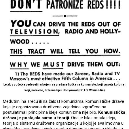
Letak s početka pedesetih u kojem se građane huška na komuniste, koji su peta kolona i
koji, naravno, drže medije i Hollywood (FOTO: Wikimedia)
Međutim, na sreću ili na žalost komunizma, komunističke države
koja je organizovana društvena zajednica izgrađena na
postulatima i principima ideje komunizma nije bilo.
Komunistička
država je postajala samo u teoriji
. Ona je bila i ostala ideja,
teorija o sistemu društvene organizacije u kojoj je sva imovina u
vlasništvu zajednice i svaka osoba doprinosi i prima u skladu sa