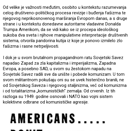
Od velike je važnosti međutim, osobito u kontekstu razumevanja
celog društveno-političkog procesa revizije i buđenja fašizma te
njegovog neprikosnovenog marširanja Evropom danas, a s druge
strane i u kontekstu donedavne autoritarne vladavine Donalda
Trumpa Amerikom, da se vidi kako se iz procepa ideološkog
sukoba dva sveta i njihove manipulativne interpretacije društvenih
sistema, otvorila pandorina kutija iz koje je ponovo izmilelo zlo
fašizma i rasne netrpeljivosti.
I dok je u svom brutalnom propagandnom ratu Sovjetski Savez
napadao Zapad za zla kapitalizma i imperijalizma, Zapadna
Evropa, a posebno SAD, u svom su žestokom napadu na
Sovjetski Savez radili sve da unište i pobede komunizam. U tom
svom militantnom pokušaju oni su se uvek histerično branili, ne
od Sovjetskog Saveza i njegovog staljinizma, već od komunizma
i od totalitarizma „komunističkih“ zemalja. Od crvenih. Iz tih
razloga su 1949. godine osnovali i NATO kao vojni sistem
kolektivne odbrane od komunističke agresije.