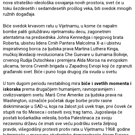
nova strateško-ideološka osvajanja novih prostora, svet će u
toku šezdesetih i sedamdesetih prošlog veka, biti svedok mnogih
ružnih događaja.
Biće svedok krvavom ratu u Vijetnamu, u kome će napalm
bombe paliti goluždravu vijetnamsku decu, zagonetnim
atentatima na predsednika Johna Kennedyja i njegovog brata
Roberta, ubistvu lidera Crnih Pantera Malcolma X-a i ubistvu
inspirativnog borca za ljudska prava Martina Luthera Kinga,
mučkoj likvidaciji revolucionara Che Guevare u šumama Bolivije,
crvenog Rudija Dutschkea i premijera Alda Moroa na evropskim
ulicama, terora Crvenih brigada u Zapadnoj Evropi koji će zgranuti
građanski svet. Biće i puno toga drugog zla svuda u svetu.
U tom dugom periodu nestabilnog mira
biće i svetlih momenta i
iskoraka
prema drugačijem humanijem, ravnopravnijem i
civilizovanijem svetu. Marš Crne Amerike za ljudska prava na
Washington, označiće početak duge borbe protiv rasne
diskriminacije u SAD-u, koja na žalost još uvek traje, prvi čovek će
stupiti na tlo Meseca i ostaviti svoj trag tamo, Jugoslavija će
postati košarkaška velesila, borba Palestinaca za svoju
nezavisnu državu će imati sve veću podršku sveta željnog
pravde, višegodišnji protesti protiv rata u Vijetnamu 1968. godine