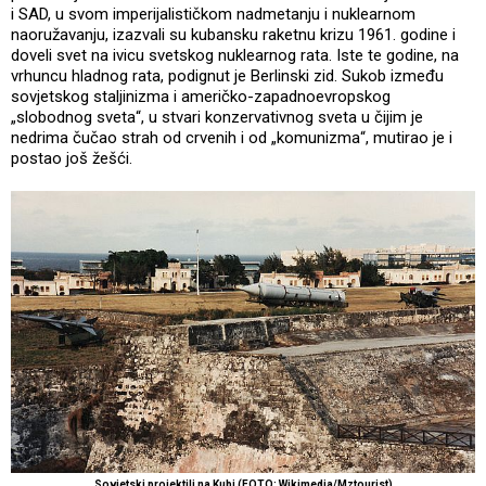
i SAD, u svom imperijalističkom nadmetanju i nuklearnom
naoružavanju, izazvali su kubansku raketnu krizu 1961. godine i
doveli svet na ivicu svetskog nuklearnog rata. Iste te godine, na
vrhuncu hladnog rata, podignut je Berlinski zid. Sukob između
sovjetskog staljinizma i američko-zapadnoevropskog
„slobodnog sveta“, u stvari konzervativnog sveta u čijim je
nedrima čučao strah od crvenih i od „komunizma“, mutirao je i
postao još žešći.
Sovjetski projektili na Kubi (FOTO: Wikimedia/Mztourist)