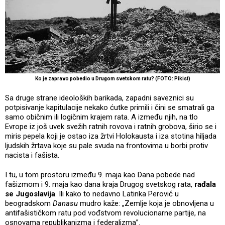
Ko je zapravo pobedio u Drugom svetskom ratu? (FOTO: Pikist)
Sa druge strane ideoloških barikada, zapadni saveznici su
potpisivanje kapitulacije nekako ćutke primili i čini se smatrali ga
samo običnim ili logičnim krajem rata. A između njih, na tlo
Evrope iz još uvek svežih ratnih rovova i ratnih grobova, širio se i
miris pepela koji je ostao iza žrtvi Holokausta i iza stotina hiljada
ljudskih žrtava koje su pale svuda na frontovima u borbi protiv
nacista i fašista.
I tu, u tom prostoru između 9. maja kao Dana pobede nad
fašizmom i 9. maja kao dana kraja Drugog svetskog rata,
rađala
se Jugoslavija
. Ili kako to nedavno Latinka Perović u
beogradskom
Danasu
mudro kaže: „Zemlje koja je obnovljena u
antifašističkom ratu pod vođstvom revolucionarne partije, na
osnovama republikanizma i federalizma”.