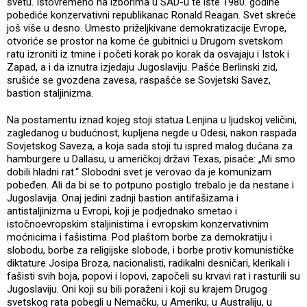
svetu. Istovremeno na izborima u SAD-u te iste 1980. godine
pobediće konzervativni republikanac Ronald Reagan. Svet skreće
još više u desno. Umesto priželjkivane demokratizacije Evrope,
otvoriće se prostor na kome će gubitnici u Drugom svetskom
ratu izroniti iz tmine i početi korak po korak da osvajaju i Istok i
Zapad, a i da iznutra izjedaju Jugoslaviju. Pašće Berlinski zid,
srušiće se gvozdena zavesa, raspašće se Sovjetski Savez,
bastion staljinizma.
Na postamentu iznad kojeg stoji statua Lenjina u ljudskoj veličini,
zagledanog u budućnost, kupljena negde u Odesi, nakon raspada
Sovjetskog Saveza, a koja sada stoji tu ispred malog dućana za
hamburgere u Dallasu, u američkoj državi Texas, pisaće: „Mi smo
dobili hladni rat.“ Slobodni svet je verovao da je komunizam
pobeđen. Ali da bi se to potpuno postiglo trebalo je da nestane i
Jugoslavija. Onaj jedini zadnji bastion antifašizama i
antistaljinizma u Evropi, koji je podjednako smetao i
istočnoevropskim staljinistima i evropskim konzervativnim
moćnicima i fašistima. Pod plaštom borbe za demokratiju i
slobodu, borbe za religijske slobode, i borbe protiv komunističke
diktature Josipa Broza, nacionalisti, radikalni desničari, klerikali i
fašisti svih boja, popovi i lopovi, započeli su krvavi rat i rasturili su
Jugoslaviju. Oni koji su bili poraženi i koji su krajem Drugog
svetskog rata pobegli u Nemačku, u Ameriku, u Australiju, u