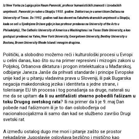
Iz New Yorka za Lupigu piše Naum Panovski, profesor humanističkih znanosti i izvođačkih
umjetnosti. Panovski je rođen u Skoplju 1950. godine. Doktorirao je u američkom Dallasu na
University of Texas. Do 1992. godine radi kao docent na Fakultetu dramskih umjetnosti u Skoplju,
kada se seli u Sjedinjene Države gdje je kao profesor predavao na University of the Arts u
Philadelphiji, The Catholic University of America u Washingtonu i na Texas State University, a kao
gostujući predavač na Yaleu, New York University, Georgetown University, Bentley University u
Bostonu, Brown University Rhode Island i mnogim drugima.
Politički, a slobodno možemo reći i kulturološki procesi u Evropi
u celini danas, kao što su na primer represivni i mizogini zakoni u
Poljskoj, Orbanova diktatura i progon intelektualca u Mađarskoj,
odbijanje Janeza Janše da prihvati standarde i principe Evropske
unije kad je u pitanju vladavina prava u Sloveniji, ili pak Bugarska
negacija makedonskog jezika i identiteta s jedne strane, i
tolerisanje EU tih procesa i tog ponašanja sa druge, naterali su
me da se upitam
da li su antifašisti stvarno pobedili fašizam u
toku Drugog svetskog rata
? Ili na primer da li je 9. maj Dan
pobede nad fašizmom ili je to dan oslobođenja od
nacionalsocijalizma ili samo dan kad se službeno završio Drugi
svetski rat.
A između ostalog dugo me mori i pitanje zašto se prostor
nekadašnje Jugoslavije oslovljava bezlično i mistično kao