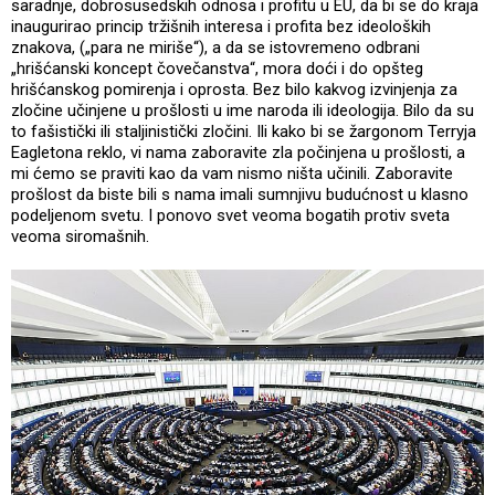
saradnje, dobrosusedskih odnosa i profitu u EU, da bi se do kraja
inaugurirao princip tržišnih interesa i profita bez ideoloških
znakova, („para ne miriše“), a da se istovremeno odbrani
„hrišćanski koncept čovečanstva“, mora doći i do opšteg
hrišćanskog pomirenja i oprosta. Bez bilo kakvog izvinjenja za
zločine učinjene u prošlosti u ime naroda ili ideologija. Bilo da su
to fašistički ili staljinistički zločini. Ili kako bi se žargonom Terryja
Eagletona reklo, vi nama zaboravite zla počinjena u prošlosti, a
mi ćemo se praviti kao da vam nismo ništa učinili. Zaboravite
prošlost da biste bili s nama imali sumnjivu budućnost u klasno
podeljenom svetu. I ponovo svet veoma bogatih protiv sveta
veoma siromašnih.