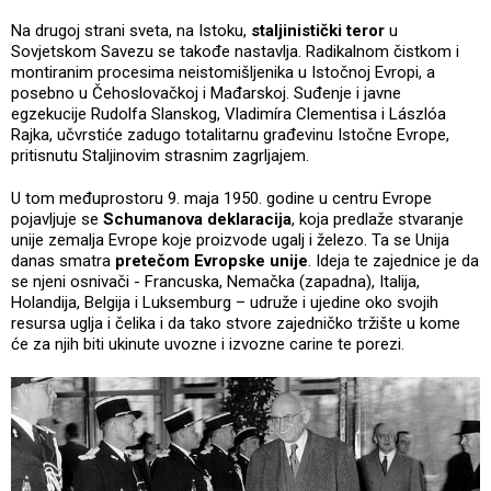
Na drugoj strani sveta, na Istoku,
staljinistički teror
u
Sovjetskom Savezu se takođe nastavlja. Radikalnom čistkom i
montiranim procesima neistomišljenika u Istočnoj Evropi, a
posebno u Čehoslovačkoj i Mađarskoj. Suđenje i javne
egzekucije Rudolfa Slanskog, Vladimíra Clementisa i Lászlóa
Rajka, učvrstiće zadugo totalitarnu građevinu Istočne Evrope,
pritisnutu Staljinovim strasnim zagrljajem.
U tom međuprostoru 9. maja 1950. godine u centru Evrope
pojavljuje se
Schumanova deklaracija
, koja predlaže stvaranje
unije zemalja Evrope koje proizvode ugalj i železo. Ta se Unija
danas smatra
pretečom Evropske unije
. Ideja te zajednice je da
se njeni osnivači - Francuska, Nemačka (zapadna), Italija,
Holandija, Belgija i Luksemburg – udruže i ujedine oko svojih
resursa uglja i čelika i da tako stvore zajedničko tržište u kome
će za njih biti ukinute uvozne i izvozne carine te porezi.