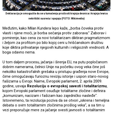
Deklaracija je omogućila da se u tumačenju prošlosti krajnja desnica i krajnja levica
nekritički susreću i spajaju (FOTO: Wikimedia)
Međutim, kako Milan Kundera lepo kaže, „borba čoveka protiv
vlasti i njene moći, je borba sećanja protiv zaborava.” Zaborav i
pomirenje, kao cena za novi totalitarizam diktiran pragmatizmom
i željom za profitom po bilo kojoj ceni u hrišćanskom društvu
koje diktira prihvatanje njegovih kulturnih i religioznih vrednosti. A
boga odavno nema.
U tom daljem procesu, jačanja i širenja EU, na putu popločanom
dobrim namerama, čelnici Unije na početku ovog veka čine još
nekoliko katastrofalnih grešaka u pristupu građenja nove Evrope,
čime omogućavaju furioznu reviziju istorije i uspon staro-novog
fašizama u Evropi. Naime, Evropski parlament, 2. aprila 2009.
godine, usvaja
Rezoluciju o evropskoj savesti i totalitarizmu
,
kojom Evropski parlament osuđuje totalitarne zločine i definira
„komunizam, nacizam i fašizam kao zajedničko nasleđe“.
Istovremeno, ta rezolucija poziva da se otvori „iskrena i temeljna
debata o svim totalitarnim zločinima prošlog veka“, a sa tim u
vezi preporučuje mere za jačanje svesti javnosti o totalitarnim