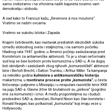
samo civiliziramo i na vrhovima naših bajuneta nosimo vam
demokratiju i slobodu.
A sad kako to Francuzi kažu, „Revenons à nos moutons“.
Vratimo se našim ovcama.
Vratimo se sukobu Istoka i Zapada.
Krajem četrdesetih, kao nastavak predratnih ideoloških sukoba
između slobodnog sveta i staljinizma, i na samom početku
Hladnog rata 1947. godine, u Americi počinju saslušavanja pred
Komitetom za antiameričke aktivnosti. To je u stvari neformalni
sud koji se bavi borbom protiv komunizma u SAD-u. A na dugoj
listi okrivljenih i saslušanih zbog njihovih „komunističkih“ aktivnost
biće i Bertolt Brecht, i Dalton Trumbo, i Arthur Miller. Ta kampanja
za nekoliko godina
kulminira u antikomunističku histeriju
makartizma, u
montirane procese protiv „komunista“
, u česta
linčovanja i paljevine u Misisipiju i u nesputani rasistički teror KKK
na jugu SAD-a. Glavne žrtve tih brutalnosti su „pinkosi“ (pogrdno
ime za komuniste) i crnci. A među progoniteljima su i budući
predsednici SAD-a, desničari, Richard Nixon kao član komiteta i
Ronald Reagan, kao potkazivač „komunista“ koji imaju veze u
Hollywoodu.