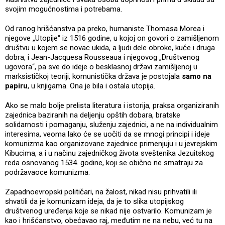
svojim mogućnostima i potrebama.
Od ranog hrišćanstva pa preko, humaniste Thomasa Morea i
njegove „Utopije“ iz 1516 godine, u kojoj on govori o zamišljenom
društvu u kojem se novac ukida, a ljudi dele obroke, kuće i druga
dobra, i Jean-Jacquesa Rousseaua i njegovog „Društvenog
ugovora“, pa sve do ideje o besklasnoj državi zamišljenoj u
marksističkoj teoriji, komunistička država je postojala
samo na
papiru
, u knjigama. Ona je bila i ostala utopija.
Ako se malo bolje prelista literatura i istorija, praksa organiziranih
zajednica baziranih na deljenju opštih dobara, bratske
solidarnosti i pomaganju, služenju zajednici, a ne na individualnim
interesima, veoma lako će se uočiti da se mnogi principi i ideje
komunizma kao organizovane zajednice primenjuju i u jevrejskim
Kibucima, a i u načinu zajedničkog života sveštenika Jezuitskog
reda osnovanog 1534. godine, koji se obično ne smatraju za
podržavaoce komunizma.
Zapadnoevropski političari, na žalost, nikad nisu prihvatili ili
shvatili da je komunizam ideja, da je to slika utopijskog
društvenog uređenja koje se nikad nije ostvarilo. Komunizam je
kao i hrišćanstvo, obećavao raj, međutim ne na nebu, već tu na