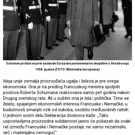
Schuman pristiže na prvi sastanak Europske parlamentarne skupštine u Strasbourgu
1958. godine (FOTO: Wikimedia/europeana)
Ideja unije zemalja proizvođača ugalja i železa je pre svega
ekonomska. Ona je na predlog francuskog ministra spoljnih
poslova Roberta Schumana realizovana samo pet godina nakon
Drugog svetskog rata. Ali u suštini ona je bila i politička. Time se
želelo, spajanjem ekonomskih interesa Francuske i Nemačke, u
budućnosti smanjiti rizik od sukoba, osobito međusobnih ratnih.
U jednom svom delu Deklaracija doslovce kaže: „Tako
uspostavljena proizvodna solidarnost jasno će pokazati da svaki
rat između Francuske i Nemačke postaje, ne samo nezamisliv,
već i materijalno nemoguć“.