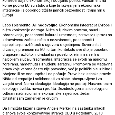
konfederacija u ekonomskoj i socijalno politici. Fundament na
kome počiva EU su stubovi koje bi razvijanjem ekonomske
integracije i slobodnog tržišta jamčili bezbednost i trajni mir u
Evropi.
Lepo i plemenito. Ali
nedovoljno
. Ekonomska integracija Evrope i
ništa konkretnije od toga. Ništa o ljudskim pravima, nauci i
obrazovanju, posebnosti kultura i umetnosti, zdravstvu i pravu na
zdravstvenu zaštitu, ništa o nezavisnosti, posebnosti i
ispreplitanju različitosti u ugovoru o ujedinjenu. Suverenitet
država je prenesen na EU i u tom kontekstu sve što je posebno i
drugačije, različito, individualno i posebno, eliminira se ili u
najboljem slučaju fragmentira. Integracija se svodi na apriornu,
forsiranu, nametnutu i iznuđenu saradnju. Promovira se vladavina
prava koje veoma često nije pravedno, već je politički plauzibilno i
obojeno ili se ono uopšte i ne poštuje. Pravo bez istinske pravde.
Ništa od empatije i solidarnosti za slabe, obespravljene i za
vanjski svet. Nema ideologije. Ideologija ne postoji. Naravno osim
ideologije tržišta, novca i profita. Dezideologizirana ideologija u
odbrani nadnacionalne ekonomske zajednice. Jedan
totalitarizam zamenjen je drugim.
Da li možda bizarna izjava Angele Merkel, na sastanku mlađih
članova svoje konzervativne stranke CDU u Potsdamu 2010.