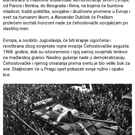
kulminiraće u masovne studentske demonstracije širom Evrope,
od Pariza i Berlina, do Beograda i Rima, na kojima će buntova
mladost, tražiti političke, socijalne i društvene promene u Evropi i
svet sa humanim likom, a Alexander Dubček će Praškim
prolećem iscrtati horizont nade za čehoslovački socijalizam po
vlastitoj meri.
Evropa, a osobito Jugoslavija, će biti krajnje ogorčena i
revoltirana zbog sovjetske vojne invazije Čehoslovačke avgusta
1968. godine, dok su istovremeno i njoj samoj sovjetski tenkovi
na mađarskoj granici. Nasilno gušenje nade u demokratizaciju
Čehoslovačke i njenog otvaranja prema svetu je bio veliki šok za
sve. Staljinizam će u Pragu opet pokazati svoje ružno i opako
lice.