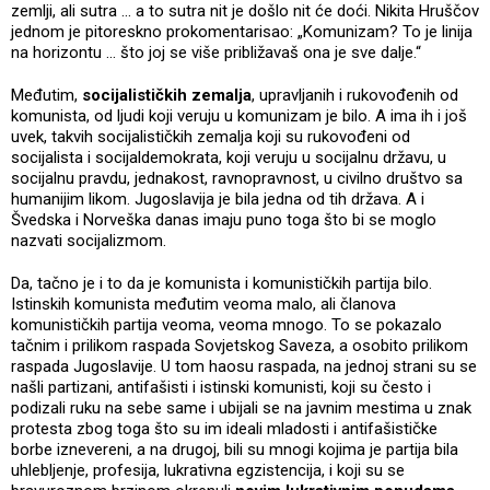
zemlji, ali sutra ... a to sutra nit je došlo nit će doći. Nikita Hruščov
jednom je pitoreskno prokomentarisao: „Komunizam? To je linija
na horizontu ... što joj se više približavaš ona je sve dalje.“
Međutim,
socijalističkih zemalja
, upravljanih i rukovođenih od
komunista, od ljudi koji veruju u komunizam je bilo. A ima ih i još
uvek, takvih socijalističkih zemalja koji su rukovođeni od
socijalista i socijaldemokrata, koji veruju u socijalnu državu, u
socijalnu pravdu, jednakost, ravnopravnost, u civilno društvo sa
humanijim likom. Jugoslavija je bila jedna od tih država. A i
Švedska i Norveška danas imaju puno toga što bi se moglo
nazvati socijalizmom.
Da, tačno je i to da je komunista i komunističkih partija bilo.
Istinskih komunista međutim veoma malo, ali članova
komunističkih partija veoma, veoma mnogo. To se pokazalo
tačnim i prilikom raspada Sovjetskog Saveza, a osobito prilikom
raspada Jugoslavije. U tom haosu raspada, na jednoj strani su se
našli partizani, antifašisti i istinski komunisti, koji su često i
podizali ruku na sebe same i ubijali se na javnim mestima u znak
protesta zbog toga što su im ideali mladosti i antifašističke
borbe iznevereni, a na drugoj, bili su mnogi kojima je partija bila
uhlebljenje, profesija, lukrativna egzistencija, i koji su se