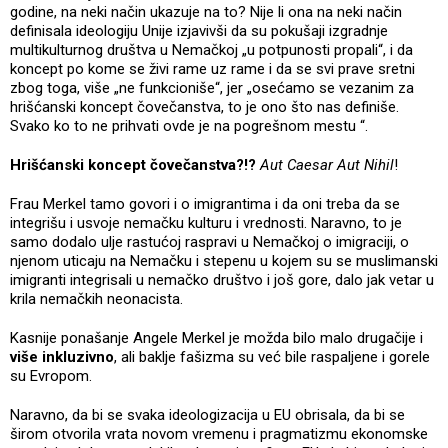
godine, na neki način ukazuje na to? Nije li ona na neki način
definisala ideologiju Unije izjavivši da su pokušaji izgradnje
multikulturnog društva u Nemačkoj „u potpunosti propali“, i da
koncept po kome se živi rame uz rame i da se svi prave sretni
zbog toga, više „ne funkcioniše“, jer „osećamo se vezanim za
hrišćanski koncept čovečanstva, to je ono što nas definiše.
Svako ko to ne prihvati ovde je na pogrešnom mestu “.
Hrišćanski koncept čovečanstva?!?
Aut Caesar Aut Nihil
!
Frau Merkel tamo govori i o imigrantima i da oni treba da se
integrišu i usvoje nemačku kulturu i vrednosti. Naravno, to je
samo dodalo ulje rastućoj raspravi u Nemačkoj o imigraciji, o
njenom uticaju na Nemačku i stepenu u kojem su se muslimanski
imigranti integrisali u nemačko društvo i još gore, dalo jak vetar u
krila nemačkih neonacista.
Kasnije ponašanje Angele Merkel je možda bilo malo drugačije i
više inkluzivno
, ali baklje fašizma su već bile raspaljene i gorele
su Evropom.
Naravno, da bi se svaka ideologizacija u EU obrisala, da bi se
širom otvorila vrata novom vremenu i pragmatizmu ekonomske