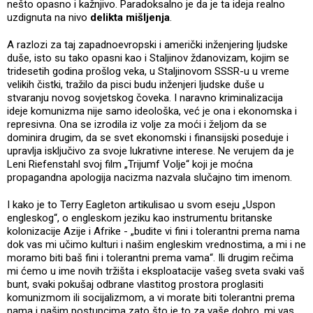
nešto opasno i kažnjivo. Paradoksalno je da je ta ideja realno
uzdignuta na nivo
delikta mišljenja
.
A razlozi za taj zapadnoevropski i američki inženjering ljudske
duše, isto su tako opasni kao i Staljinov ždanovizam, kojim se
tridesetih godina prošlog veka, u Staljinovom SSSR-u u vreme
velikih čistki, tražilo da pisci budu inženjeri ljudske duše u
stvaranju novog sovjetskog čoveka. I naravno kriminalizacija
ideje komunizma nije samo ideološka, već je ona i ekonomska i
represivna. Ona se izrodila iz volje za moći i željom da se
dominira drugim, da se svet ekonomski i finansijski poseduje i
upravlja isključivo za svoje lukrativne interese. Ne verujem da je
Leni Riefenstahl svoj film „Trijumf Volje“ koji je moćna
propagandna apologija nacizma nazvala slučajno tim imenom.
I kako je to Terry Eagleton artikulisao u svom eseju „Uspon
engleskog“, o engleskom jeziku kao instrumentu britanske
kolonizacije Azije i Afrike - „budite vi fini i tolerantni prema nama
dok vas mi učimo kulturi i našim engleskim vrednostima, a mi i ne
moramo biti baš fini i tolerantni prema vama“. Ili drugim rečima
mi ćemo u ime novih tržišta i eksploatacije vašeg sveta svaki vaš
bunt, svaki pokušaj odbrane vlastitog prostora proglasiti
komunizmom ili socijalizmom, a vi morate biti tolerantni prema
nama i našim postupcima zato što je to za vaše dobro, mi vas