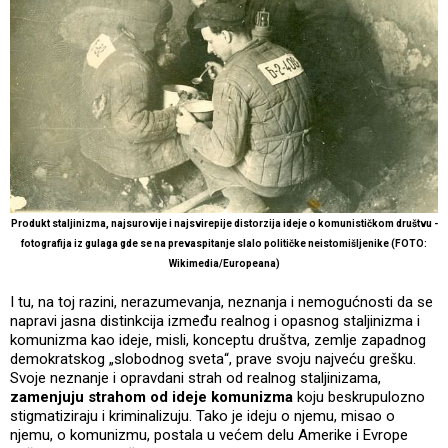
Produkt staljinizma, najsurovije i najsvirepije distorzija ideje o komunističkom društvu -
fotografija iz gulaga gde se na prevaspitanje slalo političke neistomišljenike (FOTO:
Wikimedia/Europeana)
I tu, na toj razini, nerazumevanja, neznanja i nemogućnosti da se
napravi jasna distinkcija između realnog i opasnog staljinizma i
komunizma kao ideje, misli, konceptu društva, zemlje zapadnog
demokratskog „slobodnog sveta“, prave svoju najveću grešku.
Svoje neznanje i opravdani strah od realnog staljinizama,
zamenjuju strahom od ideje komunizma
koju beskrupulozno
stigmatiziraju i kriminalizuju. Tako je ideju o njemu, misao o
njemu, o komunizmu, postala u većem delu Amerike i Evrope