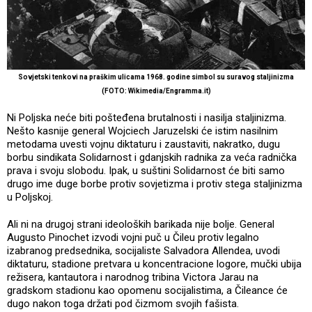
Sovjetski tenkovi na praškim ulicama 1968. godine simbol su suravog staljinizma
(FOTO: Wikimedia/Engramma.it)
Ni Poljska neće biti pošteđena brutalnosti i nasilja staljinizma.
Nešto kasnije general Wojciech Jaruzelski će istim nasilnim
metodama uvesti vojnu diktaturu i zaustaviti, nakratko, dugu
borbu sindikata Solidarnost i gdanjskih radnika za veća radnička
prava i svoju slobodu. Ipak, u suštini Solidarnost će biti samo
drugo ime duge borbe protiv sovjetizma i protiv stega staljinizma
u Poljskoj.
Ali ni na drugoj strani ideoloških barikada nije bolje. General
Augusto Pinochet izvodi vojni puč u Čileu protiv legalno
izabranog predsednika, socijaliste Salvadora Allendea, uvodi
diktaturu, stadione pretvara u koncentracione logore, mučki ubija
režisera, kantautora i narodnog tribina Victora Jarau na
gradskom stadionu kao opomenu socijalistima, a Čileance će
dugo nakon toga držati pod čizmom svojih fašista.