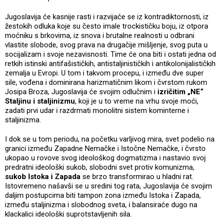
Jugoslavija će kasnije rasti i razvijaće se iz kontradiktornosti, iz
žestokih odluka koje su često imale trockističku boju, iz otpora
moćniku s brkovima, iz snova i brutalne realnosti u odbrani
vlastite slobode, svog prava na drugačije mišljenje, svog puta u
socijalizam i svoje nezavisnosti. Time će ona biti i ostati jedna od
retkih istinski antifašističkih, antistaljinističkih i antikolonijalističkih
zemalja u Evropi. U tom i takvom procepu, i između dve super
sile, vođena i dominirana harizmatičnim likom i čvrstom rukom
Josipa Broza, Jugoslavija će svojim odlučnim i
izričitim „NE“
Staljinu i staljinizmu
, koji je u to vreme na vrhu svoje moći,
zadati prvi udar i razdrmati monolitni sistem kominterne i
staljinizma.
I dok se u tom periodu, na početku varljivog mira, svet podelio na
granici između Zapadne Nemačke i Istočne Nemačke, i čvrsto
ukopao u rovove svog ideološkog dogmatizma i nastavio svoj
predratni ideološki sukob, slobodni svet protiv komunizma,
sukob Istoka i Zapada
se brzo transformirao u hladni rat.
Istovremeno našavši se u sredini tog rata, Jugoslavija će svojim
daljim postupcima biti tampon zona između Istoka i Zapada,
između staljinizma i slobodnog sveta, i balansiraće dugo na
klackalici ideološki suprotstavljenih sila.