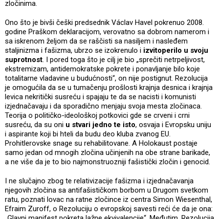
zločinima.
Ono što je bivši češki predsednik Václav Havel pokrenuo 2008.
godine Praškom deklaracijom, verovatno sa dobrom namerom i
sa iskrenom željom da se raščisti sa nasiljem i nasleđem
staljinizma i fašizma, ubrzo se izokrenulo i
izvitoperilo u svoju
suprotnost
. I pored toga što je cilj je bio „sprečiti netrpeljivost,
ekstremizam, antidemokratske pokrete i ponavljanje bilo koje
totalitarne vladavine u budućnosti“, on nije postignut. Rezolucija
je omogućila da se u tumačenju prošlosti krajnja desnica i krajnja
levica nekritički susreću i spajaju te da se nacisti i komunisti
izjednačavaju i da sporadično menjaju svoja mesta zločinaca.
Teorija o političko-ideološkoj potkovici gde se crveni i crni
susreću, da su oni
u stvari jedno te isto
, osvaja i Evropsku uniju
i aspirante koji bi hteli da budu deo kluba zvanog EU.
Prohitlerovske snage su rehabilitovane. A Holokaust postaje
samo jedan od mnogih zločina učinjenih na obe strane barikade,
a ne više da je to bio najmonstruozniji fašistički zločin i genocid.
I ne slučajno zbog te relativizacije fašizma i izjednačavanja
njegovih zločina sa antifašističkom borbom u Drugom svetkom
ratu, poznati lovac na ratne zločince iz centra Simon Wiesenthal,
Efraim Zuroff, o Rezoluciju o evropskoj savesti reći će da je ona:
„Glavni manifest pokreta lažne ekvivalencije“. Međutim, Rezolucija