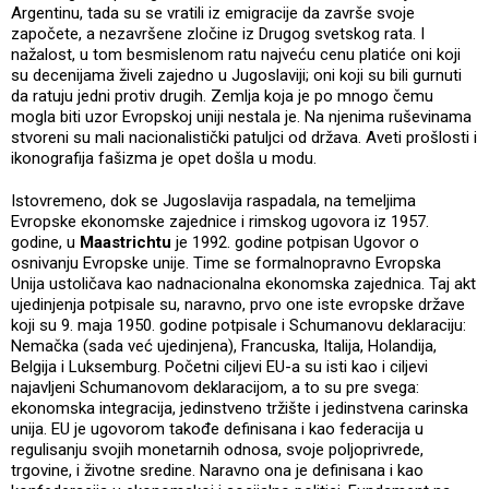
Argentinu, tada su se vratili iz emigracije da završe svoje
započete, a nezavršene zločine iz Drugog svetskog rata. I
nažalost, u tom besmislenom ratu najveću cenu platiće oni koji
su decenijama živeli zajedno u Jugoslaviji; oni koji su bili gurnuti
da ratuju jedni protiv drugih. Zemlja koja je po mnogo čemu
mogla biti uzor Evropskoj uniji nestala je. Na njenima ruševinama
stvoreni su mali nacionalistički patuljci od država. Aveti prošlosti i
ikonografija fašizma je opet došla u modu.
Istovremeno, dok se Jugoslavija raspadala, na temeljima
Evropske ekonomske zajednice i rimskog ugovora iz 1957.
godine, u
Maastrichtu
je 1992. godine potpisan Ugovor o
osnivanju Evropske unije. Time se formalnopravno Evropska
Unija ustoličava kao nadnacionalna ekonomska zajednica. Taj akt
ujedinjenja potpisale su, naravno, prvo one iste evropske države
koji su 9. maja 1950. godine potpisale i Schumanovu deklaraciju:
Nemačka (sada već ujedinjena), Francuska, Italija, Holandija,
Belgija i Luksemburg. Početni ciljevi EU-a su isti kao i ciljevi
najavljeni Schumanovom deklaracijom, a to su pre svega:
ekonomska integracija, jedinstveno tržište i jedinstvena carinska
unija. EU je ugovorom takođe definisana i kao federacija u
regulisanju svojih monetarnih odnosa, svoje poljoprivrede,
trgovine, i životne sredine. Naravno ona je definisana i kao