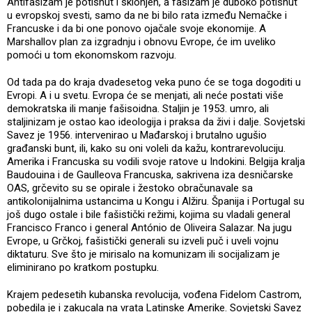
Antifašizam je potisnut i sklonjen, a fašizam je duboko potisnut
u evropskoj svesti, samo da ne bi bilo rata između Nemačke i
Francuske i da bi one ponovo ojačale svoje ekonomije. A
Marshallov plan za izgradnju i obnovu Evrope, će im uveliko
pomoći u tom ekonomskom razvoju.
Od tada pa do kraja dvadesetog veka puno će se toga dogoditi u
Evropi. A i u svetu. Evropa će se menjati, ali neće postati više
demokratska ili manje fašisoidna. Staljin je 1953. umro, ali
staljinizam je ostao kao ideologija i praksa da živi i dalje. Sovjetski
Savez je 1956. intervenirao u Mađarskoj i brutalno ugušio
građanski bunt, ili, kako su oni voleli da kažu, kontrarevoluciju.
Amerika i Francuska su vodili svoje ratove u Indokini. Belgija kralja
Baudouina i de Gaulleova Francuska, sakrivena iza desničarske
OAS, grčevito su se opirale i žestoko obračunavale sa
antikolonijalnima ustancima u Kongu i Alžiru. Španija i Portugal su
još dugo ostale i bile fašistički režimi, kojima su vladali general
Francisco Franco i general António de Oliveira Salazar. Na jugu
Evrope, u Grčkoj, fašistički generali su izveli puč i uveli vojnu
diktaturu. Sve što je mirisalo na komunizam ili socijalizam je
eliminirano po kratkom postupku.
Krajem pedesetih kubanska revolucija, vođena Fidelom Castrom,
pobedila je i zakucala na vrata Latinske Amerike. Sovjetski Savez