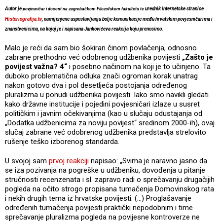
Autor je
urednik internetske stranice
povjesničar i docent na zagrebačkom Filozofskom fakultetu te
Historiografija.hr
, namijenjene uspostavljanju bolje komunikacije među hrvatskim povjesničarima i
znanstvenicima, na kojoj je i napisana Jankovićeva reakcija koju prenosimo.
Malo je reći da sam bio šokiran činom povlačenja, odnosno
zabrane prethodno već odobrenog udžbenika povijesti
„Zašto je
povijest važna? 4“
i posebno načinom na koji je to učinjeno. Ta
duboko problematična odluka znači ogroman korak unatrag
nakon gotovo dva i pol desetljeća postojanja određenog
pluralizma u ponudi udžbenika povijesti. Iako smo navikli gledati
kako državne institucije i pojedini povjesničari izlaze u susret
političkim i javnim očekivanjima (kao u slučaju odustajanja od
„Dodatka udžbenicima za noviju povijest“ sredinom 2000-ih), ovaj
slučaj zabrane već odobrenog udžbenika predstavlja strelovito
rušenje teško izborenog standarda.
U svojoj sam
prvoj reakciji
napisao: „Svima je naravno jasno da
se iza pozivanja na pogreške u udžbeniku, dovođenja u pitanje
stručnosti recenzenata i sl. zapravo radi o sprečavanju drugačijih
pogleda na očito strogo propisana tumačenja Domovinskog rata
i nekih drugih tema iz hrvatske povijesti. (…) Proglašavanje
određenih tumačenja povijesti praktički nepodobnim i time
sprečavanje pluralizma pogleda na povijesne kontroverze ne