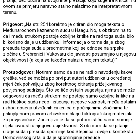
pitanju, bez obzira na svoju interpretaciju koju sugerira kritičar. I u
ovom se primjeru naravno stalno nalazimo na interpretativnom
terenu.
Prigovor:
„Na str. 254 korektno je citiran dio moga teksta o
Međunarodnom kaznenom sudu u Haagu. No, s obzirom na to
da i među strukom postoje ozbiljne kritike na rad toga suda, bilo
bi korisno da je u udžbeniku i informacija o tome da je zbog
presuda toga suda u predmetima koji se odnose na srpske
zločine u Srebrenici i Vukovaru dio javnosti posumnjao u njegovu
objektivnost (a koja se također nalazi u mojem tekstu).“
Protuodgovor:
Notiram samo da se ne radi o navođenju kakve
greške, već se možda po prvi put autori udžbenika u određenoj
mjeri čak pohvaljuju zbog korektnog citiranja priželjkivanog
povijesnog sadržaja. Što se tiče ostalih sugestija, njima se može
odgovoriti da među strukom ne postoje samo ozbiljne kritike na
rad Haškog suda nego i isticanje njegove važnosti, među ostalim
i zbog opsega utvrđenih činjenica o počinjenima zločinima te
prikupljenom pravom arhivskom blagu faktografskog materijala
za povjesničare. Zanimljivo je da se pritom ističu samo sumnje
dijela javnosti u njegovu objektivnost. S obzirom da se pitanje
uloge suda i presuda spominje kod Stepinca i ovdje u kontekstu
Domovinskog rata, a da je spominjanje presude