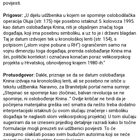
povijesti.
Prigovor:
„U dijelu udžbenika u kojem se spominje oslobodilačka
operacija Oluja (str. 175) nije posebno istaknut 5. kolovoza 1995.
kao datum oslobađanja Knina, niti je objašnjen značaj toga
događaja, koji ima posebnu simboliku, a uz to je i državni blagdan.
Taj je datum izdvojen tek u kronološkoj lenti (str. 154), s
potpisom („slom vojne pobune u RH“) ograničenim samo na
vojnu dimenziju toga događaja, premda oslobađanje Knina ima
širi, politički kontekst i označava konačan poraz velikosrpskog
projekta u Hrvatskoj, obnovljenog krajem 1980-ih.“
Protuodgovor:
Dakle, priznaje se da se datum oslobađanja
Knina izdvaja na kronološkoj lenti, ali se posebno ne ističe u
tekstu udžbenika. Naravno, za Braniteljski portal nema sumnje:
„Stepinac se spominje kao zločinac, balvan revolucija se ne
spominje, ni oslobođenje Knina…“ Ovdje kritičar ne tvrdi da je
počinjena materijalna greška već smatra da nešto treba dodatno
interpretacijski istaknuti (u ovom slučaju značenje i simboliku
događaja te naglasiti slom velikosrpskog projekta). U tom slučaju
sugeriram da se izneseni prijedlog detaljnije razradi kako bi točne
formulacije mogli preuzeti svi udžbenici povijesti. To će
zasigurno olakšati posao svim budućim autorima koji se neće