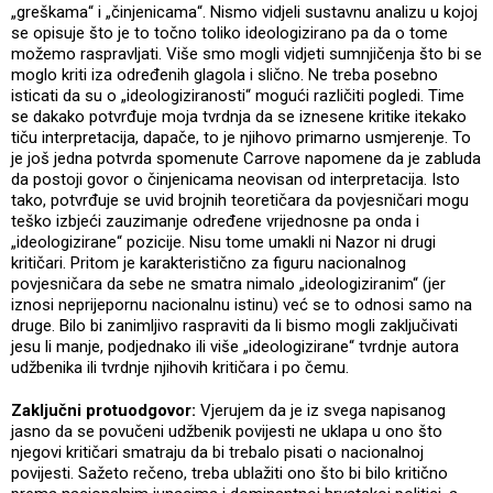
„greškama“ i „činjenicama“. Nismo vidjeli sustavnu analizu u kojoj
se opisuje što je to točno toliko ideologizirano pa da o tome
možemo raspravljati. Više smo mogli vidjeti sumnjičenja što bi se
moglo kriti iza određenih glagola i slično. Ne treba posebno
isticati da su o „ideologiziranosti“ mogući različiti pogledi. Time
se dakako potvrđuje moja tvrdnja da se iznesene kritike itekako
tiču interpretacija, dapače, to je njihovo primarno usmjerenje. To
je još jedna potvrda spomenute Carrove napomene da je zabluda
da postoji govor o činjenicama neovisan od interpretacija. Isto
tako, potvrđuje se uvid brojnih teoretičara da povjesničari mogu
teško izbjeći zauzimanje određene vrijednosne pa onda i
„ideologizirane“ pozicije. Nisu tome umakli ni Nazor ni drugi
kritičari. Pritom je karakteristično za figuru nacionalnog
povjesničara da sebe ne smatra nimalo „ideologiziranim“ (jer
iznosi neprijepornu nacionalnu istinu) već se to odnosi samo na
druge. Bilo bi zanimljivo raspraviti da li bismo mogli zaključivati
jesu li manje, podjednako ili više „ideologizirane“ tvrdnje autora
udžbenika ili tvrdnje njihovih kritičara i po čemu.
Zaključni protuodgovor:
Vjerujem da je iz svega napisanog
jasno da se povučeni udžbenik povijesti ne uklapa u ono što
njegovi kritičari smatraju da bi trebalo pisati o nacionalnoj
povijesti. Sažeto rečeno, treba ublažiti ono što bi bilo kritično