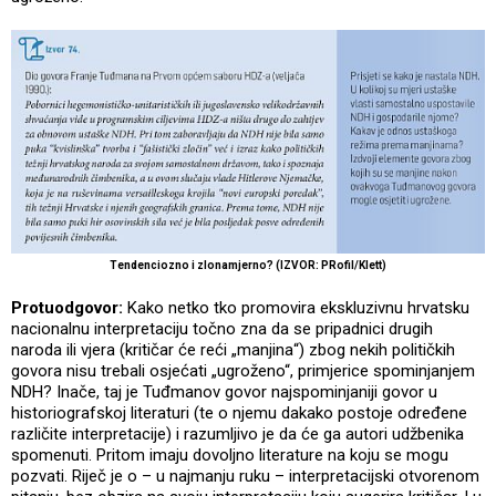
Tendenciozno i zlonamjerno? (IZVOR: PRofil/Klett)
Protuodgovor:
Kako netko tko promovira ekskluzivnu hrvatsku
nacionalnu interpretaciju točno zna da se pripadnici drugih
naroda ili vjera (kritičar će reći „manjina“) zbog nekih političkih
govora nisu trebali osjećati „ugroženo“, primjerice spominjanjem
NDH? Inače, taj je Tuđmanov govor najspominjaniji govor u
historiografskoj literaturi (te o njemu dakako postoje određene
različite interpretacije) i razumljivo je da će ga autori udžbenika
spomenuti. Pritom imaju dovoljno literature na koju se mogu
pozvati. Riječ je o – u najmanju ruku – interpretacijski otvorenom