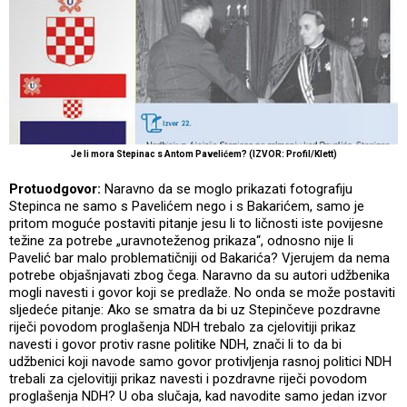
Je li mora Stepinac s Antom Pavelićem? (IZVOR: Profil/Klett)
Protuodgovor:
Naravno da se moglo prikazati fotografiju
Stepinca ne samo s Pavelićem nego i s Bakarićem, samo je
pritom moguće postaviti pitanje jesu li to ličnosti iste povijesne
težine za potrebe „uravnoteženog prikaza“, odnosno nije li
Pavelić bar malo problematičniji od Bakarića? Vjerujem da nema
potrebe objašnjavati zbog čega. Naravno da su autori udžbenika
mogli navesti i govor koji se predlaže. No onda se može postaviti
sljedeće pitanje: Ako se smatra da bi uz Stepinčeve pozdravne
riječi povodom proglašenja NDH trebalo za cjelovitiji prikaz
navesti i govor protiv rasne politike NDH, znači li to da bi
udžbenici koji navode samo govor protivljenja rasnoj politici NDH
trebali za cjelovitiji prikaz navesti i pozdravne riječi povodom
proglašenja NDH? U oba slučaja, kad navodite samo jedan izvor