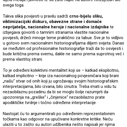
svega toga.
Takva slika povijesti u pravilu sadrži
crno-bijelu sliku,
viktimizacijski diskurs, obavezne strane i domaće
neprijatelje, nacionalne heroje i nacionalne izdajnike
te
izbjegava govoriti o tamnim stranama vlastite nacionalne
povijesti, držeći mnoge teme praktično za tabue. Sve je to vidljivo
u gotovo svim nacionalnim historiografijama diljem svijeta. Danas
se međutim od profesionalne historiografije traži da to osvijesti i
bude kritična prema svemu, dakle ne samo prema suprotnoj već i
prema vlastitoj strani.
To je određeni kolektivni mentalitet koji se – katkad eksplicitno,
katkad implicitno – krije iza nacionalnog povjesničara koji brani
„našu“ stvar od onih koji ju ugrožavaju svojim historiografskim
interpretacijama, bilo izvana, bilo iznutra. Treba imati u vidu tu
nezaobilaznu pozadinu da bi se moglo bolje razumjeti da
upozorenja na „greške“ i „činjenice“ nezaobilazno prate
apodiktičke tvrdnje i točno određene interpretacije.
Nastojat ću to argumentirati po određenim reprezentativnim
točkama kao odgovor na upućivane konkretne kritike. Neću
ulaziti u to zašto su autori udžbenika nešto napisali jer njima