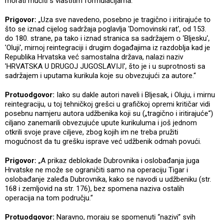
morati mučiti s vlastitim formulacijama.
Prigovor:
„Uza sve navedeno, posebno je tragično i iritirajuće to
što se iznad cijelog sadržaja poglavlja 'Domovinski rat', od 153.
do 180. strane, pa tako i iznad stranica sa sadržajem o 'Bljesku',
'Oluji', mirnoj reintegraciji i drugim događajima iz razdoblja kad je
Republika Hrvatska već samostalna država, nalazi naziv
'HRVATSKA U DRUGOJ JUGOSLAVIJI', što je i u suprotnosti sa
sadržajem i uputama kurikula koje su obvezujući za autore.“
Protuodgovor:
Iako su dakle autori naveli i Bljesak, i Oluju, i mirnu
reintegraciju, u toj tehničkoj grešci u grafičkoj opremi kritičar vidi
posebnu namjeru autora udžbenika koji su („tragično i iritirajuće“)
ciljano zanemarili obvezujuće upute kurikuluma i još jednom
otkrili svoje prave ciljeve, zbog kojih im ne treba pružiti
mogućnost da tu grešku isprave već udžbenik odmah povući.
Prigovor:
„A prikaz deblokade Dubrovnika i oslobađanja juga
Hrvatske ne može se ograničiti samo na operaciju Tigar i
oslobađanje zaleđa Dubrovnika, kako se navodi u udžbeniku (str.
168 i zemljovid na str. 176), bez spomena naziva ostalih
operacija na tom području.“
Protuodgovor:
Naravno, moraju se spomenuti “nazivi” svih