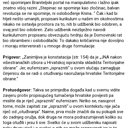
već spominjani Braniteljski portal na manipulativno i lažno ipak
znatno višoj razini: „Stepinac se spominje kao zločinac, balvan
revolucija se ne spominje, ni oslobođenje Knina…“ Čak i kad bi
htjeli nešto umanjiti, propisani kurikulum u našim im okolnostima
nikako ne ostavlja prostora za to, niti bi udžbenik bio odobren, a
ovaj jest bio odobren. Zato udžbenik neizbježno navodi
kurikulumom propisanu obvezujuću tvrdnju da je Domovinski rat
bio obrambeni i oslobodilački. To dakako kritičarima nije dovoljno
i moraju intervenirati i u mnoge druge formulacije.
Prigovor:
„Zanimljiva je konstatacija (str. 154) da je „JNA nakon
višestranačkih izbora u Hrvatskoj ispraznila skladišta Teritorijalne
obrane“. Jer, eufemizam „isprazniti“ u ovom slučaju zamagljuje
činjenicu da se radi o otuđivanju naoružanja hrvatske Teritorijalne
obrane.“
Protuodgovor:
Takva se primjedba događa kad u svemu vidite
zavjeru protiv propisujućeg tumačenja hrvatske povijesti pa
mislite da je riječ „isprazniti“ eufemizam. Netko se, nasuprot
tome, može zapitati zar „isprazniti“ u ovom kontekstu nije jača
riječ od „otuđivanja“. Naime, prva može značiti da su pokupili sve
do zadnjeg oružja, dok druga ne mora podrazumijevati koliko su
toga otuđili i jesu li sve. Svatko će u svom udžbeniku napisati