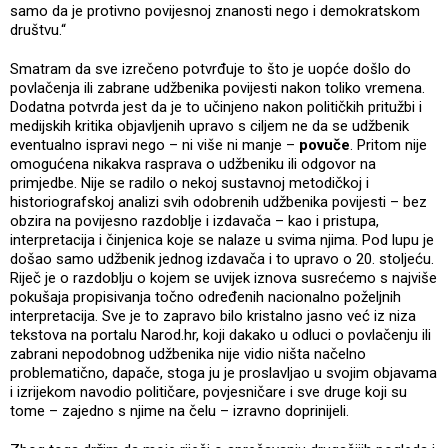
samo da je protivno povijesnoj znanosti nego i demokratskom
društvu.“
Smatram da sve izrečeno potvrđuje to što je uopće došlo do
povlačenja ili zabrane udžbenika povijesti nakon toliko vremena.
Dodatna potvrda jest da je to učinjeno nakon političkih pritužbi i
medijskih kritika objavljenih upravo s ciljem ne da se udžbenik
eventualno ispravi nego – ni više ni manje –
povuče
. Pritom nije
omogućena nikakva rasprava o udžbeniku ili odgovor na
primjedbe. Nije se radilo o nekoj sustavnoj metodičkoj i
historiografskoj analizi svih odobrenih udžbenika povijesti – bez
obzira na povijesno razdoblje i izdavača – kao i pristupa,
interpretacija i činjenica koje se nalaze u svima njima. Pod lupu je
došao samo udžbenik jednog izdavača i to upravo o 20. stoljeću.
Riječ je o razdoblju o kojem se uvijek iznova susrećemo s najviše
pokušaja propisivanja točno određenih nacionalno poželjnih
interpretacija. Sve je to zapravo bilo kristalno jasno već iz niza
tekstova na portalu Narod.hr, koji dakako u odluci o povlačenju ili
zabrani nepodobnog udžbenika nije vidio ništa načelno
problematično, dapače, stoga ju je proslavljao u svojim objavama
i izrijekom navodio političare, povjesničare i sve druge koji su
tome – zajedno s njime na čelu – izravno doprinijeli.