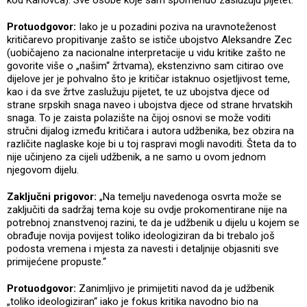
kod Karlovca). Sve osobe koje sam spomenuo zaslužuju pijetet.“
Protuodgovor:
Iako je u pozadini poziva na uravnoteženost
kritičarevo propitivanje zašto se ističe ubojstvo Aleksandre Zec
(uobičajeno za nacionalne interpretacije u vidu kritike zašto ne
govorite više o „našim“ žrtvama), ekstenzivno sam citirao ove
dijelove jer je pohvalno što je kritičar istaknuo osjetljivost teme,
kao i da sve žrtve zaslužuju pijetet, te uz ubojstva djece od
strane srpskih snaga naveo i ubojstva djece od strane hrvatskih
snaga. To je zaista polazište na čijoj osnovi se može voditi
stručni dijalog između kritičara i autora udžbenika, bez obzira na
različite naglaske koje bi u toj raspravi mogli navoditi. Šteta da to
nije učinjeno za cijeli udžbenik, a ne samo u ovom jednom
njegovom dijelu.
Zaključni prigovor:
„Na temelju navedenoga osvrta može se
zaključiti da sadržaj tema koje su ovdje prokomentirane nije na
potrebnoj znanstvenoj razini, te da je udžbenik u dijelu u kojem se
obrađuje novija povijest toliko ideologiziran da bi trebalo još
podosta vremena i mjesta za navesti i detaljnije objasniti sve
primijećene propuste.“
Protuodgovor:
Zanimljivo je primijetiti navod da je udžbenik
„toliko ideologiziran“ iako je fokus kritika navodno bio na