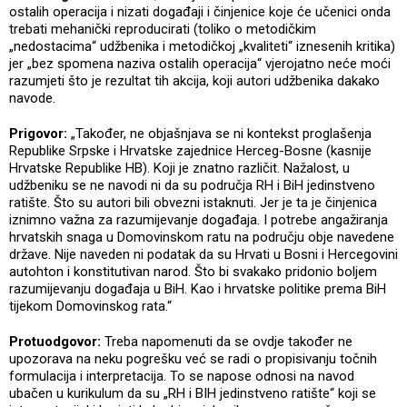
ostalih operacija i nizati događaji i činjenice koje će učenici onda
trebati mehanički reproducirati (toliko o metodičkim
„nedostacima“ udžbenika i metodičkoj „kvaliteti“ iznesenih kritika)
jer „bez spomena naziva ostalih operacija“ vjerojatno neće moći
razumjeti što je rezultat tih akcija, koji autori udžbenika dakako
navode.
Prigovor:
„Također, ne objašnjava se ni kontekst proglašenja
Republike Srpske i Hrvatske zajednice Herceg-Bosne (kasnije
Hrvatske Republike HB). Koji je znatno različit. Nažalost, u
udžbeniku se ne navodi ni da su područja RH i BiH jedinstveno
ratište. Što su autori bili obvezni istaknuti. Jer je ta je činjenica
iznimno važna za razumijevanje događaja. I potrebe angažiranja
hrvatskih snaga u Domovinskom ratu na području obje navedene
države. Nije naveden ni podatak da su Hrvati u Bosni i Hercegovini
autohton i konstitutivan narod. Što bi svakako pridonio boljem
razumijevanju događaja u BiH. Kao i hrvatske politike prema BiH
tijekom Domovinskog rata.“
Protuodgovor:
Treba napomenuti da se ovdje također ne
upozorava na neku pogrešku već se radi o propisivanju točnih
formulacija i interpretacija. To se napose odnosi na navod
ubačen u kurikulum da su „RH i BIH jedinstveno ratište“ koji se