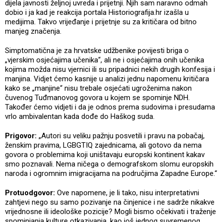
dijela javnosti željnoj uvreda i prijetnji. Njih sam naravno odmah
dobio i ja kad je reakcija portala Historiografija.hr izašla u
medijima. Takvo vrijeđanje i prijetnje su za kritičara od bitno
manjeg značenja.
Simptomatična je za hrvatske udžbenike povijesti briga o
„vjerskim osjećajima učenika“, ali ne i osjećajima onih učenika
kojima možda nisu vjernici ili su pripadnici nekih drugih konfesija i
manjina. Vidjet ćemo kasnije u analizi jednu napomenu kritičara
kako se „manjine“ nisu trebale osjećati ugroženima nakon
čuvenog Tuđmanovog govora u kojem se spominje NDH.
Također ćemo vidjeti i da je odnos prema sudovima i presudama
vrlo ambivalentan kada dođe do Haškog suda.
Prigovor:
„Autori su veliku pažnju posvetili i pravu na pobačaj,
ženskim pravima, LGBGTIQ zajednicama, ali gotovo da nema
govora o problemima koji uništavaju europski kontinent kakav
smo poznavali. Nema ničega o demografskom slomu europskih
naroda i ogromnim imigracijama na područjima Zapadne Europe.“
Protuodgovor:
Ove napomene, je li tako, nisu interpretativni
zahtjevi nego su samo pozivanje na činjenice i ne sadrže nikakve
vrijednosne ili ideološke pozicije? Mogli bismo očekivati i traženje
spominjanja kulture otkazivanja, kao još jednog suvremenog