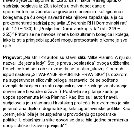
naveo sljedeću napomenu: „Zato sam, nakon Vašeg upita, o
sadržaju poglavlja iz 20. stoljeća u ovih deset dana o
spomenutom udžbeniku razgovarao s pojedinim kolegicama i
kolegama, pa ću ovdje navesti neka njihova zapažanja, a ja ću
prokomentirati sadržaj poglavlja „Stvaranje RH i Domovinski rat“
(str. 140 – 180) te „Posljedice Domovinskog rata“ (str. 249 –
255).“ Pritom se ne navode imena konzultiranih kolegica i kolega,
iako iz stila primjedbi upućeni mogu pretpostaviti o kome je sve
riječ.
Prigovor:
„Na str. 148 autori su stavili sliku Milke Planinc. A nju su
nazvali „željezna lady“. Što je prava „poslastica“ ovoga udžbenika.
Posebice kad se u obzir uzme da se ta slika „ukazuje“ odmah
ispod naslova „STVARANJE REPUBLIKE HRVATSKE“ (s obzirom
na sugestivnost slikovnih priloga, nastavnici će se pošteno
oznojiti da bi djeci na satu objasnili njezine zasluge za stvaranje
suvremene hrvatske države…). Postavlja se pitanje zašto je
uopće spomenuta Milka Planinc? Kao što su i autori naveli,
sudjelovala je u slamanju Hrvatskog proljeća. Istovremeno je bila
je smatrana dijelom dogmatskog krila jugoslavenske politike. Kao
„premijerka“ bila je neuspješna u provođenju gospodarske
politike. U objašnjenju slike govori se da je bila „jedina premijerka
socijalističke države u povijesti“.“