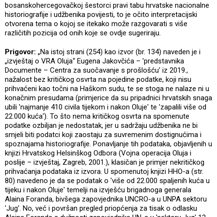
bosanskohercegovačkoj šestorci pravi tabu hrvatske nacionalne
historiografije i udžbenika povijesti, to je očito interpretacijski
otvorena tema o kojoj se itekako može razgovarati s više
različitih pozicija od onih koje se ovdje sugeriraju.
Prigovor:
„Na istoj strani (254) kao izvor (br. 134) naveden je i
„izvještaj o VRA Oluja“ Eugena Jakovčića – 'predstavnika
Documente – Centra za suočavanje s prošlošću' iz 2019.,
nažalost bez kritičkog osvrta na pojedine podatke, koji nisu
prihvaćeni kao točni na Haškom sudu, te se stoga ne nalaze ni u
konačnim presudama (primjerice da su pripadnici hrvatskih snaga
ubili 'najmanje 410 civila tijekom i nakon Oluje' te 'zapalili više od
22.000 kuća'). To što nema kritičkog osvrta na spomenute
podatke ozbiljan je nedostatak, jer u sadržaju udžbenika ne bi
smjeli biti podatci koji zaostaju za suvremenim dostignućima i
spoznajama historiografije. Ponavljanje tih podataka, objavljenih u
knjizi Hrvatskog Helsinškog Odbora (Vojna operacija Oluja i
poslije – izvještaj, Zagreb, 2001.), klasičan je primjer nekritičkog
prihvaćanja podataka iz izvora. U spomenutoj knjizi HHO-a (str.
80) navedeno je da se podatak o 'više od 22.000 spaljenih kuća u
tijeku i nakon Oluje' temelji na izvješću brigadnoga generala
Alaina Foranda, bivšega zapovjednika UNCRO-a u UNPA sektoru
'Jug'. No, već i površan pregled priopćenja za tisak o odlasku