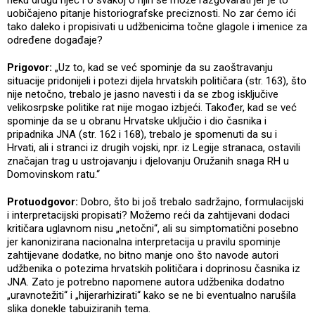
neku drugu riječ i o svakoj o njih se može razgovarati jer je to
uobičajeno pitanje historiografske preciznosti. No zar ćemo ići
tako daleko i propisivati u udžbenicima točne glagole i imenice za
određene događaje?
Prigovor:
„Uz to, kad se već spominje da su zaoštravanju
situacije pridonijeli i potezi dijela hrvatskih političara (str. 163), što
nije netočno, trebalo je jasno navesti i da se zbog isključive
velikosrpske politike rat nije mogao izbjeći. Također, kad se već
spominje da se u obranu Hrvatske uključio i dio časnika i
pripadnika JNA (str. 162 i 168), trebalo je spomenuti da su i
Hrvati, ali i stranci iz drugih vojski, npr. iz Legije stranaca, ostavili
značajan trag u ustrojavanju i djelovanju Oružanih snaga RH u
Domovinskom ratu.“
Protuodgovor:
Dobro, što bi još trebalo sadržajno, formulacijski
i interpretacijski propisati? Možemo reći da zahtijevani dodaci
kritičara uglavnom nisu „netočni“, ali su simptomatični posebno
jer kanonizirana nacionalna interpretacija u pravilu spominje
zahtijevane dodatke, no bitno manje ono što navode autori
udžbenika o potezima hrvatskih političara i doprinosu časnika iz
JNA. Zato je potrebno napomene autora udžbenika dodatno
„uravnotežiti“ i „hijerarhizirati“ kako se ne bi eventualno narušila
slika donekle tabuiziranih tema.