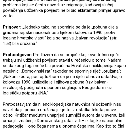
problema koji se često navodi uz migracije, kad ovaj slučaj
povlačenja udžbenika povijesti ne bi bio eklatantan primjer upravo
za to.
Prigovor:
„Jednako tako, ne spominje se da je „pobuna dijela
građana srpske nacionalnosti tijekom kolovoza 1990. protiv
legalne hrvatske vlasti“ koja se naziva „balvan revolucija“ (str.
153) bila oružana.“
Protuodgovor:
Predlažem da se propiše koje sve točno riječi
trebaju svi udžbenici povijesti staviti u rečenicu o tome. Nadam
se da zbog toga neće biti povučena Hrvatska enciklopedija koja u
natuknici „Domovinski rat“ također ne spominje riječ „oružana“:
„Nakon izbora, pod optužbom da je na djelu obnova ustaštva, u
kolovozu 1990. uslijedila je i njihova pobuna (tzv. balvan-
revolucija), podignuta u punom suglasju s Beogradom i uz
logističku potporu JNA.“
Pretpostavljam da ni enciklopedijska natuknica ni udžbenik nisu
naveli da je pobuna oružana jer je to iz ostatka teksta posve
očito. Kritičar međutim unaprijed sumnjiči autora da u svemu želi
umanjiti značenje Domovinskog rata i vidi – iz logike nacionalne
pedagogije – ono čega nema u onome čega ima. Kao što to čini