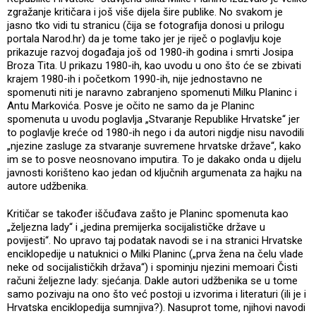
zgražanje kritičara i još više dijela šire publike. No svakom je
jasno tko vidi tu stranicu (čija se fotografija donosi u prilogu
portala Narod.hr) da je tome tako jer je riječ o poglavlju koje
prikazuje razvoj događaja još od 1980-ih godina i smrti Josipa
Broza Tita. U prikazu 1980-ih, kao uvodu u ono što će se zbivati
krajem 1980-ih i početkom 1990-ih, nije jednostavno ne
spomenuti niti je naravno zabranjeno spomenuti Milku Planinc i
Antu Markovića. Posve je očito ne samo da je Planinc
spomenuta u uvodu poglavlja „Stvaranje Republike Hrvatske“ jer
to poglavlje kreće od 1980-ih nego i da autori nigdje nisu navodili
„njezine zasluge za stvaranje suvremene hrvatske države“, kako
im se to posve neosnovano imputira. To je dakako onda u dijelu
javnosti korišteno kao jedan od ključnih argumenata za hajku na
autore udžbenika.
Kritičar se također iščuđava zašto je Planinc spomenuta kao
„željezna lady“ i „jedina premijerka socijalističke države u
povijesti“. No upravo taj podatak navodi se i na stranici Hrvatske
enciklopedije u natuknici o Milki Planinc („prva žena na čelu vlade
neke od socijalističkih država“) i spominju njezini memoari Čisti
računi željezne lady: sjećanja. Dakle autori udžbenika se u tome
samo pozivaju na ono što već postoji u izvorima i literaturi (ili je i
Hrvatska enciklopedija sumnjiva?). Nasuprot tome, njihovi navodi