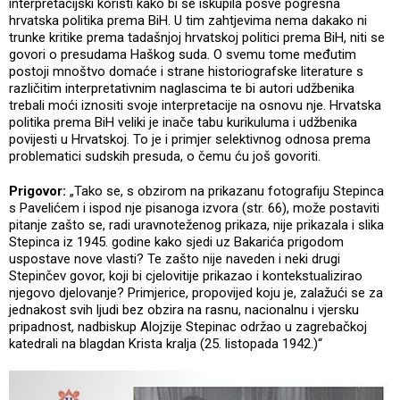
interpretacijski koristi kako bi se iskupila posve pogrešna
hrvatska politika prema BiH. U tim zahtjevima nema dakako ni
trunke kritike prema tadašnjoj hrvatskoj politici prema BiH, niti se
govori o presudama Haškog suda. O svemu tome međutim
postoji mnoštvo domaće i strane historiografske literature s
različitim interpretativnim naglascima te bi autori udžbenika
trebali moći iznositi svoje interpretacije na osnovu nje. Hrvatska
politika prema BiH veliki je inače tabu kurikuluma i udžbenika
povijesti u Hrvatskoj. To je i primjer selektivnog odnosa prema
problematici sudskih presuda, o čemu ću još govoriti.
Prigovor:
„Tako se, s obzirom na prikazanu fotografiju Stepinca
s Pavelićem i ispod nje pisanoga izvora (str. 66), može postaviti
pitanje zašto se, radi uravnoteženog prikaza, nije prikazala i slika
Stepinca iz 1945. godine kako sjedi uz Bakarića prigodom
uspostave nove vlasti? Te zašto nije naveden i neki drugi
Stepinčev govor, koji bi cjelovitije prikazao i kontekstualizirao
njegovo djelovanje? Primjerice, propovijed koju je, zalažući se za
jednakost svih ljudi bez obzira na rasnu, nacionalnu i vjersku
pripadnost, nadbiskup Alojzije Stepinac održao u zagrebačkoj
katedrali na blagdan Krista kralja (25. listopada 1942.)“