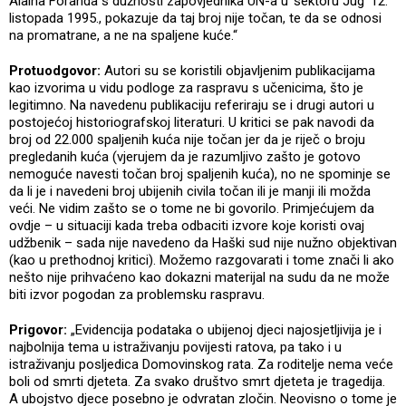
Alaina Foranda s dužnosti zapovjednika UN-a u 'sektoru Jug' 12.
listopada 1995., pokazuje da taj broj nije točan, te da se odnosi
na promatrane, a ne na spaljene kuće.“
Protuodgovor:
Autori su se koristili objavljenim publikacijama
kao izvorima u vidu podloge za raspravu s učenicima, što je
legitimno. Na navedenu publikaciju referiraju se i drugi autori u
postojećoj historiografskoj literaturi. U kritici se pak navodi da
broj od 22.000 spaljenih kuća nije točan jer da je riječ o broju
pregledanih kuća (vjerujem da je razumljivo zašto je gotovo
nemoguće navesti točan broj spaljenih kuća), no ne spominje se
da li je i navedeni broj ubijenih civila točan ili je manji ili možda
veći. Ne vidim zašto se o tome ne bi govorilo. Primjećujem da
ovdje – u situaciji kada treba odbaciti izvore koje koristi ovaj
udžbenik – sada nije navedeno da Haški sud nije nužno objektivan
(kao u prethodnoj kritici). Možemo razgovarati i tome znači li ako
nešto nije prihvaćeno kao dokazni materijal na sudu da ne može
biti izvor pogodan za problemsku raspravu.
Prigovor:
„Evidencija podataka o ubijenoj djeci najosjetljivija je i
najbolnija tema u istraživanju povijesti ratova, pa tako i u
istraživanju posljedica Domovinskog rata. Za roditelje nema veće
boli od smrti djeteta. Za svako društvo smrt djeteta je tragedija.
A ubojstvo djece posebno je odvratan zločin. Neovisno o tome je