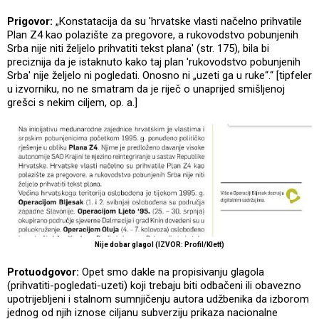
Prigovor:
„Konstatacija da su 'hrvatske vlasti načelno prihvatile
Plan Z4 kao polazište za pregovore, a rukovodstvo pobunjenih
Srba nije niti željelo prihvatiti tekst plana' (str. 175), bila bi
preciznija da je istaknuto kako taj plan 'rukovodstvo pobunjenih
Srba' nije željelo ni pogledati. Onosno ni „uzeti ga u ruke“.“ [tipfeler
u izvorniku, no ne smatram da je riječ o unaprijed smišljenoj
grešci s nekim ciljem, op. a.]
Nije dobar glagol (IZVOR: Profil/Klett)
Protuodgovor:
Opet smo dakle na propisivanju glagola
(prihvatiti-pogledati-uzeti) koji trebaju biti odbačeni ili obavezno
upotrijebljeni i stalnom sumnjičenju autora udžbenika da izborom
jednog od njih iznose ciljanu subverziju prikaza nacionalne