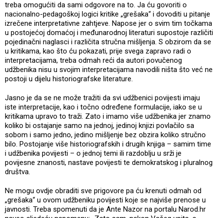
treba omogućiti da sami odgovore na to. Ja ću govoriti o
nacionalno-pedagoškoj logici kritike „grešaka“ i dovoditi u pitanje
izrečene interpretativne zahtjeve. Napose jer o svim tim točkama
u postojećoj domaćoj i međunarodnoj literaturi supostoje različiti
pojedinačni naglasci i različita stručna mišljenja. S obzirom da se
u kritikama, kao što ću pokazati, prije svega zapravo radi o
interpretacijama, treba odmah reći da autori povučenog
udžbenika nisu u svojim interpretacijama navodili ništa što već ne
postoji u dijelu historiografske literature.
Jasno je da se ne može tražiti da svi udžbenici povijesti imaju
iste interpretacije, kao i točno određene formulacije, iako se u
kritikama upravo to traži. Zato i imamo više udžbenika jer znamo
koliko bi ostajanje samo na jednoj, jedinoj knjizi povlačilo sa
sobom i samo jedno, jedino mišljenje bez obzira koliko stručno
bilo. Postojanje više historiografskih i drugih knjiga – samim time
i udžbenika povijesti – o jednoj temi ili razdoblju u srži je
povijesne znanosti, nastave povijesti te demokratskog i pluralnog
društva.
Ne mogu ovdje obraditi sve prigovore pa ću krenuti odmah od
„grešaka“ u ovom udžbeniku povijesti koje se najviše prenose u
javnosti. Treba spomenuti da je Ante Nazor na portalu Narod.hr