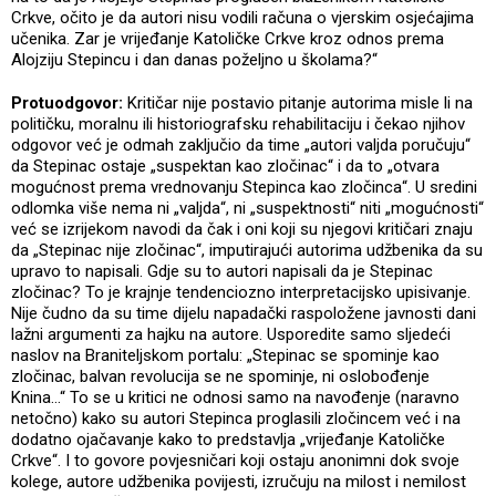
Crkve, očito je da autori nisu vodili računa o vjerskim osjećajima
učenika. Zar je vrijeđanje Katoličke Crkve kroz odnos prema
Alojziju Stepincu i dan danas poželjno u školama?“
Protuodgovor:
Kritičar nije postavio pitanje autorima misle li na
političku, moralnu ili historiografsku rehabilitaciju i čekao njihov
odgovor već je odmah zaključio da time „autori valjda poručuju“
da Stepinac ostaje „suspektan kao zločinac“ i da to „otvara
mogućnost prema vrednovanju Stepinca kao zločinca“. U sredini
odlomka više nema ni „valjda“, ni „suspektnosti“ niti „mogućnosti“
već se izrijekom navodi da čak i oni koji su njegovi kritičari znaju
da „Stepinac nije zločinac“, imputirajući autorima udžbenika da su
upravo to napisali. Gdje su to autori napisali da je Stepinac
zločinac? To je krajnje tendenciozno interpretacijsko upisivanje.
Nije čudno da su time dijelu napadački raspoložene javnosti dani
lažni argumenti za hajku na autore. Usporedite samo sljedeći
naslov na Braniteljskom portalu: „Stepinac se spominje kao
zločinac, balvan revolucija se ne spominje, ni oslobođenje
Knina…“ To se u kritici ne odnosi samo na navođenje (naravno
netočno) kako su autori Stepinca proglasili zločincem već i na
dodatno ojačavanje kako to predstavlja „vrijeđanje Katoličke
Crkve“. I to govore povjesničari koji ostaju anonimni dok svoje
kolege, autore udžbenika povijesti, izručuju na milost i nemilost