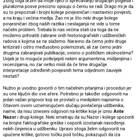
Zbog toga držim da moje riječi o sprečavanju drugačijih pogleda i
pluralizma posve precizno opisuju o čemu se radi. Drago mi je da
su to prepoznali i brojni kolege povjesničari i nastavnici povijesti,
a na kraju i većina medija. Žao mi je što neki druge kolege
povjesničari zbog naših razlika i neslaganja ne vide u tome
načelni problem. Trebala bi nas većina stati iza toga da ne
možemo prihvatiti zabrane onih historiografskih i udžbeničkih
radova s kojima se ne slažemo. Naravno da ćemo jedni druge
kritizirati i oštro međusobno polemizirati, ali zar ćemo jedni
drugima zabranjivati publikacije, ovisno o političkim okolnostima?
Uvijek je to moguće potkrijepiti nekim argumentima, mišljenjima i
recenzijama, no zar netko misli da će time drugačije
interpretacije određenih povijesnih tema odjednom zauvijek
nestati?
Nužno je uvodno govoriti o tim načelnim pitanjima i proceduri jer
su one ključni dio ove afere. Potrebno je također odgovoriti na
jedan važan prigovor koji se provlači u medijskim napisima o
čitavom ovom uznemirujućem slučaju povlačenja udžbenika,
naime, da nisu izneseni odgovori na kritike koje je iznio
Ante
Nazor
i drugi kolege. Neki smatraju da su Nazor i kolege upozorili
na brojne faktografske greške i osporili izostanak navođenja
nekih činjenica u udžbeniku. Upravo stoga želim odgovoriti na
upućene kritike, gotovo točku pod točku, pokazujući da iza