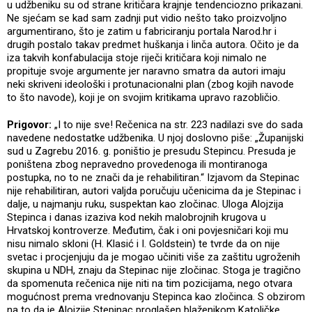
u udžbeniku su od strane kritičara krajnje tendenciozno prikazani.
Ne sjećam se kad sam zadnji put vidio nešto tako proizvoljno
argumentirano, što je zatim u fabriciranju portala Narod.hr i
drugih postalo takav predmet huškanja i linča autora. Očito je da
iza takvih konfabulacija stoje riječi kritičara koji nimalo ne
propituje svoje argumente jer naravno smatra da autori imaju
neki skriveni ideološki i protunacionalni plan (zbog kojih navode
to što navode), koji je on svojim kritikama upravo razobličio.
Prigovor:
„I to nije sve! Rečenica na str. 223 nadilazi sve do sada
navedene nedostatke udžbenika. U njoj doslovno piše: „Županijski
sud u Zagrebu 2016. g. poništio je presudu Stepincu. Presuda je
poništena zbog nepravedno provedenoga ili montiranoga
postupka, no to ne znači da je rehabilitiran.“ Izjavom da Stepinac
nije rehabilitiran, autori valjda poručuju učenicima da je Stepinac i
dalje, u najmanju ruku, suspektan kao zločinac. Uloga Alojzija
Stepinca i danas izaziva kod nekih malobrojnih krugova u
Hrvatskoj kontroverze. Međutim, čak i oni povjesničari koji mu
nisu nimalo skloni (H. Klasić i I. Goldstein) te tvrde da on nije
svetac i procjenjuju da je mogao učiniti više za zaštitu ugroženih
skupina u NDH, znaju da Stepinac nije zločinac. Stoga je tragično
da spomenuta rečenica nije niti na tim pozicijama, nego otvara
mogućnost prema vrednovanju Stepinca kao zločinca. S obzirom
na to da je Alojzije Stepinac proglašen blaženikom Katoličke