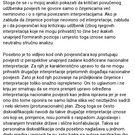
Stoga će se i u mojoj analizi pokazati da kritičari povučenog
udžbenika povijesti ne govore samo o činjenicama već
neminovno i o s njima povezanim interpretacijama. Ako je
zabluda da činjenice postoje neovisno od interpretacije, zabluda
je i da povjesničari koji kritiziraju udžbenik (zbog njegovih
interpretacija koje ne mogu prihvatiti) to čine bez ikakvih
unaprijed formiranih pozicija i umjesto toga iznose samo
neutralnu stručnu analizu.
Posebno je to vidljivo kod onih povjesničara koji pristupaju
povijesti iz perspektive unaprijed zadane kodificirane nacionalne
interpretacije. Za njih je karakteristično upravo to da ne mogu
prihvatiti drugačije interpretacije prijelomnih događaja nacionalne
povijesti. Zato je kod njih pozivanje na priželjkivane činjenice i
interpretacije toliko snažno isprepleteno. Oni to uglavnom i ne
kriju jer smatraju da se mora prenijeti upravo određena
interpretacija nacionalne povijesti kao jedina ispravna jer je sve
ono što tome oponira ne samo lažna slika već neizbježno sadrži
i neki skriveni (protunacionalni) plan. Zbog toga se često
diskvalifikacijski navodi da takve drugačije interpretacije iznose
oni koji se, primjerice, nisu pomirili s raspadom Jugoslavije i
stvaranjem hrvatske države i slične konfabulacije. Takva se
personalna diskvalifikacija onda posebno naglašava u jednom
dijelu medija i javnosti te su zato hajke na autore neizbježan dio