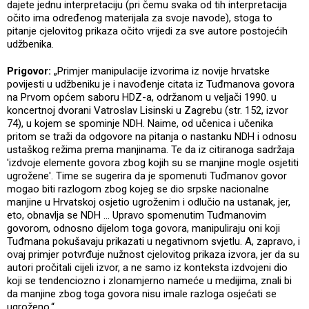
dajete jednu interpretaciju (pri čemu svaka od tih interpretacija
očito ima određenog materijala za svoje navode), stoga to
pitanje cjelovitog prikaza očito vrijedi za sve autore postojećih
udžbenika.
Prigovor:
„Primjer manipulacije izvorima iz novije hrvatske
povijesti u udžbeniku je i navođenje citata iz Tuđmanova govora
na Prvom općem saboru HDZ-a, održanom u veljači 1990. u
koncertnoj dvorani Vatroslav Lisinski u Zagrebu (str. 152, izvor
74), u kojem se spominje NDH. Naime, od učenica i učenika
pritom se traži da odgovore na pitanja o nastanku NDH i odnosu
ustaškog režima prema manjinama. Te da iz citiranoga sadržaja
'izdvoje elemente govora zbog kojih su se manjine mogle osjetiti
ugrožene'. Time se sugerira da je spomenuti Tuđmanov govor
mogao biti razlogom zbog kojeg se dio srpske nacionalne
manjine u Hrvatskoj osjetio ugroženim i odlučio na ustanak, jer,
eto, obnavlja se NDH … Upravo spomenutim Tuđmanovim
govorom, odnosno dijelom toga govora, manipuliraju oni koji
Tuđmana pokušavaju prikazati u negativnom svjetlu. A, zapravo, i
ovaj primjer potvrđuje nužnost cjelovitog prikaza izvora, jer da su
autori pročitali cijeli izvor, a ne samo iz konteksta izdvojeni dio
koji se tendenciozno i zlonamjerno nameće u medijima, znali bi
da manjine zbog toga govora nisu imale razloga osjećati se
ugroženo.“