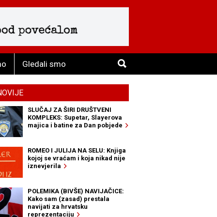
mo
Gledali smo
NOVIJE
SLUČAJ ZA ŠIRI DRUŠTVENI
KOMPLEKS: Supetar, Slayerova
majica i batine za Dan pobjede
ROMEO I JULIJA NA SELU: Knjiga
kojoj se vraćam i koja nikad nije
iznevjerila
POLEMIKA (BIVŠE) NAVIJAČICE:
Kako sam (zasad) prestala
navijati za hrvatsku
reprezentaciju