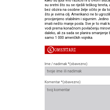
kako su ljudi vrlo različiti ni u ovom slu
su sretni što su se riješili teškog teret
bez obzira na osobne želje očito je da 
što je svima cilj. Amerikanci ne bi ugrozil
procijenjeno stabilnim i sigurnim. Jedin
imati nešto manje posla. Sve je to mali k
vodi prema konačnom povlačenju mirovnih
daleko, ali za sada se planira smanjenje 
samo 1 000 američkih vojnika.
K
OMENTARI
Ime / nadimak *(obavezno)
Komentar *(obavezno)