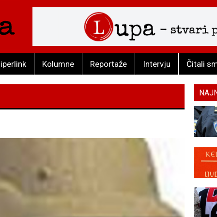
iperlink
Kolumne
Reportaže
Intervju
Čitali s
NAJ