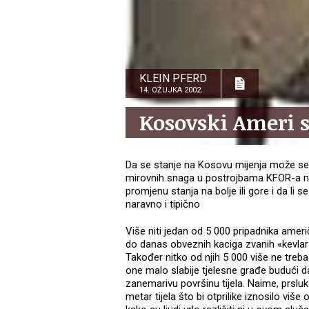
KLEIN PFERD
14. OŽUJKA 2002.
Kosovski Ameri s
Da se stanje na Kosovu mijenja može se v
mirovnih snaga u postrojbama KFOR-a na 
promjenu stanja na bolje ili gore i da li 
naravno i tipično
Više niti jedan od 5 000 pripadnika amer
do danas obveznih kaciga zvanih «kevlar
Također nitko od njih 5 000 više ne treba
one malo slabije tjelesne građe budući d
zanemarivu površinu tijela. Naime, prsluk
metar tijela što bi otprilike iznosilo viš