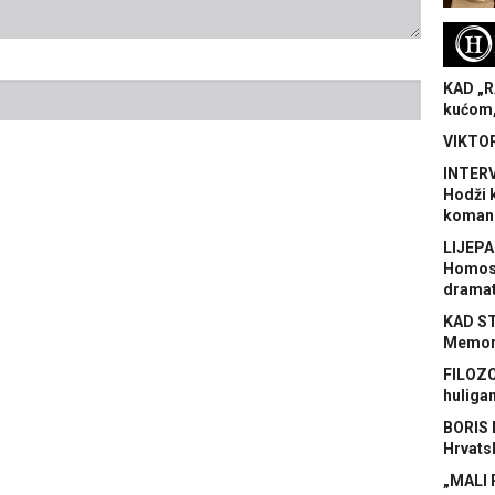
H
KAD „R
kućom,
VIKTOR
INTERV
Hodži 
koman
LIJEPA
Homose
dramat
KAD S
Memora
FILOZO
huliga
BORIS 
Hrvats
„MALI 