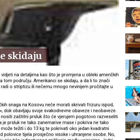
e skidaju
idjeti na detaljima kao što je promjena u obleki američkih
tom području. Amerikanci se skidaju, a da li to znači
se radi o striptizu ili nečemu mnogo nevinijem pročitajte u
ičkih snaga na Kosovu neće morati skrivati frizuru ispod,
», dok obavljaju svoje svakodnevne obaveze i neobaveze.
 nositi zaštitni prsluk što će vjerujem pogotovo razveseliti
a je prsluk ne tako zanemarive mase i pokriva ne tako
 može težiti i do 13 kg te pokrivati oko jedan kvadratni
e od polovice tijela prosječno visoke i uhranjene osobe. No,