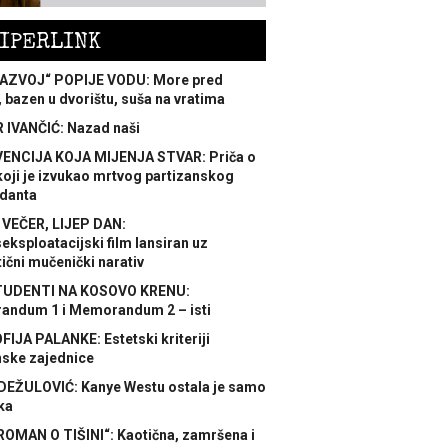
IPERLINK
AZVOJ“ POPIJE VODU: More pred
 bazen u dvorištu, suša na vratima
 IVANČIĆ: Nazad naši
ENCIJA KOJA MIJENJA STVAR: Priča o
koji je izvukao mrtvog partizanskog
danta
 VEČER, LIJEP DAN:
ksploatacijski film lansiran uz
ični mučenički narativ
TUDENTI NA KOSOVO KRENU:
ndum 1 i Memorandum 2 – isti
FIJA PALANKE: Estetski kriteriji
nske zajednice
DEŽULOVIĆ: Kanye Westu ostala je samo
ka
ROMAN O TIŠINI“: Kaotična, zamršena i