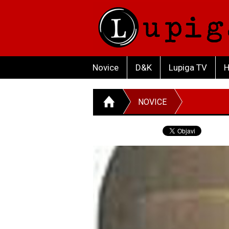
Novice
D&K
Lupiga TV
H
NOVICE