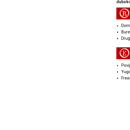
duboko
R
Doma
Bure
Druga
E
Povij
Yugo
Free