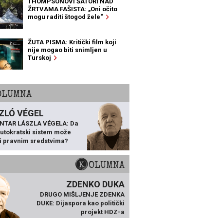
THOMPSONOVI ŠATORI NAD
ŽRTVAMA FAŠISTA: „Oni očito
mogu raditi štogod žele“
ŽUTA PISMA: Kritički film koji
nije mogao biti snimljen u
Turskoj
KOLUMNA
ZLÓ VÉGEL
NTAR LÁSZLA VÉGELA: Da
 autokratski sistem može
ti pravnim sredstvima?
KOLUMNA
ZDENKO DUKA
DRUGO MIŠLJENJE ZDENKA
DUKE: Dijaspora kao politički
projekt HDZ-a