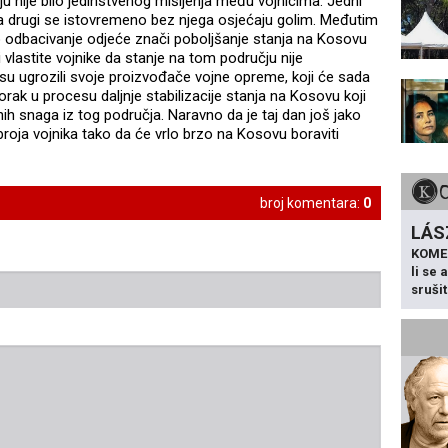
čaju nije bilo jedinstvenog mišljenja među vojnicima. Jedni
a, a drugi se istovremeno bez njega osjećaju golim. Međutim
to odbacivanje odjeće znači poboljšanje stanja na Kosovu
i vlastite vojnike da stanje na tom području nije
o su ugrozili svoje proizvođače vojne opreme, koji će sada
orak u procesu daljnje stabilizacije stanja na Kosovu koji
 snaga iz tog područja. Naravno da je taj dan još jako
broja vojnika tako da će vrlo brzo na Kosovu boraviti
broj komentara:
0
LÁS
KOME
li se
sruši