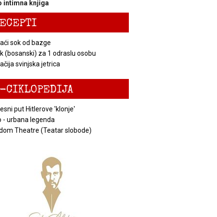
 intimna knjiga
ECEPTI
ći sok od bazge
k (bosanski) za 1 odraslu osobu
čija svinjska jetrica
-CIKLOPEDIJA
esni put Hitlerove 'klonje'
 - urbana legenda
dom Theatre (Teatar slobode)