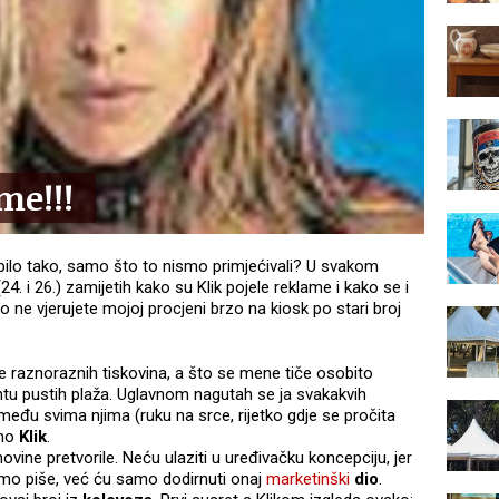
me!!!
k bilo tako, samo što to nismo primjećivali? U svakom
24. i 26.) zamijetih kako su Klik pojele reklame i kako se i
 ne vjerujete mojoj procjeni brzo na kiosk po stari broj
e raznoraznih tiskovina, a što se mene tiče osobito
 pustih plaža. Uglavnom nagutah se ja svakakvih
i među svima njima (ruku na srce, rijetko gdje se pročita
amo
Klik
.
novine pretvorile. Neću ulaziti u uređivačku koncepciju, jer
tamo piše, već ću samo dodirnuti onaj
marketinški
dio
.