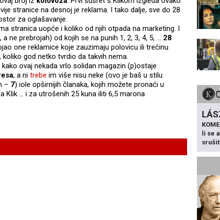
ovaj broj iz
kolovoza
. Prvi susret s Klikom izgleda ovako:
dvije stranice na desnoj je reklama. I tako dalje, sve do 28
rostor za oglašavanje.
 ima stranica uopće i koliko od njih otpada na marketing. I
, a ne prebrojah) od kojih se na punih 1, 2, 3, 4, 5, ...
28
jao one reklamice koje zauzimaju polovicu ili trećinu
, koliko god netko tvrdio da takvih nema.
se kako ovaj nekada vrlo solidan magazin (p)ostaje
resa
, a ni
trebe
im više nisu neke (ovo je baš u stilu
m –
7
) iole opširnijih članaka, kojih možete pronaći u
a Klik … i za utrošenih 25 kuna iliti 6,5 marona
LÁS
KOME
li se
sruši