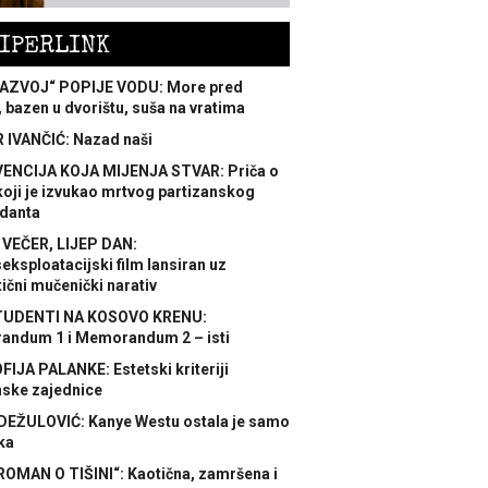
IPERLINK
AZVOJ“ POPIJE VODU: More pred
 bazen u dvorištu, suša na vratima
 IVANČIĆ: Nazad naši
ENCIJA KOJA MIJENJA STVAR: Priča o
koji je izvukao mrtvog partizanskog
danta
 VEČER, LIJEP DAN:
ksploatacijski film lansiran uz
ični mučenički narativ
TUDENTI NA KOSOVO KRENU:
ndum 1 i Memorandum 2 – isti
FIJA PALANKE: Estetski kriteriji
nske zajednice
DEŽULOVIĆ: Kanye Westu ostala je samo
ka
ROMAN O TIŠINI“: Kaotična, zamršena i