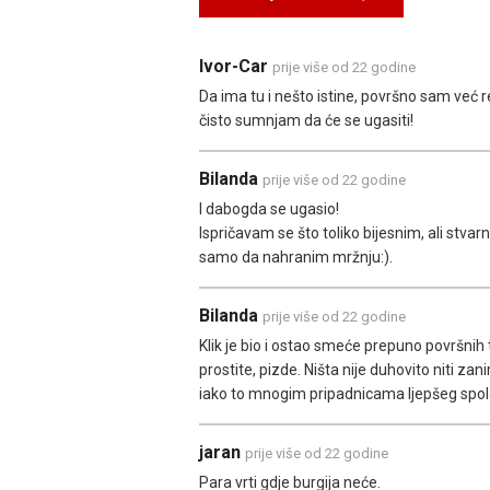
Ivor-Car
prije više od 22 godine
Da ima tu i nešto istine, površno sam već re
čisto sumnjam da će se ugasiti!
Bilanda
prije više od 22 godine
I dabogda se ugasio!
Ispričavam se što toliko bijesnim, ali stvar
samo da nahranim mržnju:).
Bilanda
prije više od 22 godine
Klik je bio i ostao smeće prepuno površnih 
prostite, pizde. Ništa nije duhovito niti zan
iako to mnogim pripadnicama ljepšeg spola
jaran
prije više od 22 godine
Para vrti gdje burgija neće.