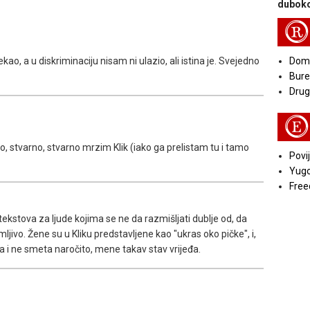
duboko
R
kao, a u diskriminaciju nisam ni ulazio, ali istina je. Svejedno
Doma
Bure
Druga
E
no, stvarno, stvarno mrzim Klik (iako ga prelistam tu i tamo
Povij
Yugo
Free
tekstova za ljude kojima se ne da razmišljati dublje od, da
imljivo. Žene su u Kliku predstavljene kao "ukras oko pičke", i,
 i ne smeta naročito, mene takav stav vrijeđa.