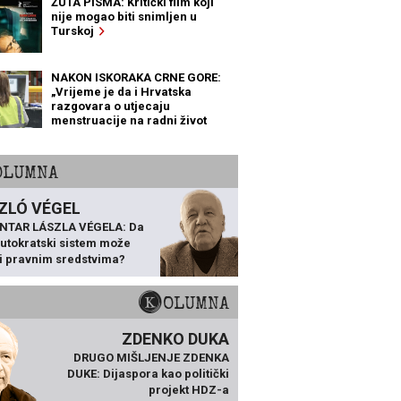
ŽUTA PISMA: Kritički film koji
nije mogao biti snimljen u
Turskoj
NAKON ISKORAKA CRNE GORE:
„Vrijeme je da i Hrvatska
razgovara o utjecaju
menstruacije na radni život
žena“
KOLUMNA
ZLÓ VÉGEL
NTAR LÁSZLA VÉGELA: Da
 autokratski sistem može
ti pravnim sredstvima?
KOLUMNA
ZDENKO DUKA
DRUGO MIŠLJENJE ZDENKA
DUKE: Dijaspora kao politički
projekt HDZ-a