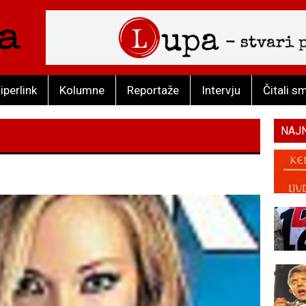
iperlink
Kolumne
Reportaže
Intervju
Čitali s
NAJ