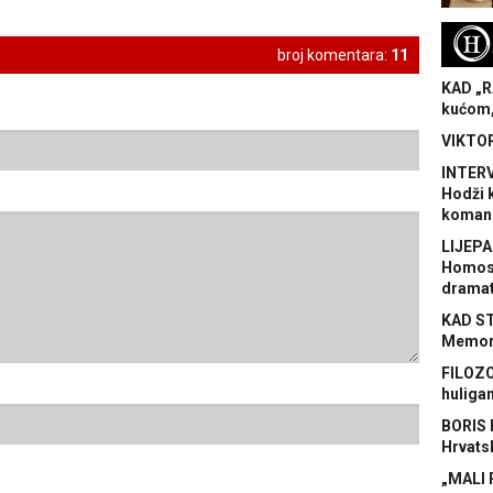
H
broj komentara:
11
KAD „R
kućom,
VIKTOR
INTERV
Hodži 
koman
LIJEPA
Homose
dramat
KAD S
Memora
FILOZO
huliga
BORIS 
Hrvats
„MALI 