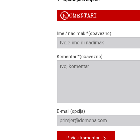
K
OMENTARI
Ime / nadimak *(obavezno)
Komentar *(obavezno)
E-mail (opcija)
Pošalji komentar