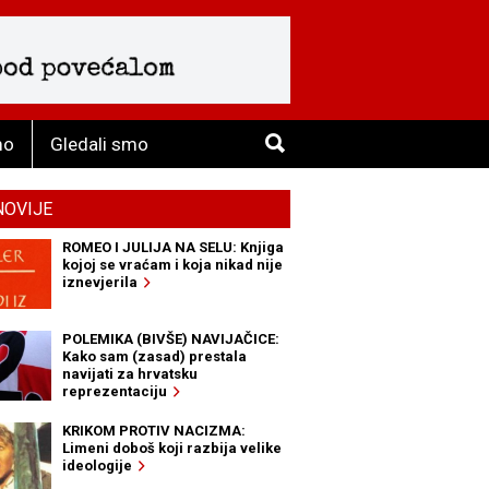
mo
Gledali smo
NOVIJE
ROMEO I JULIJA NA SELU: Knjiga
kojoj se vraćam i koja nikad nije
iznevjerila
POLEMIKA (BIVŠE) NAVIJAČICE:
Kako sam (zasad) prestala
navijati za hrvatsku
reprezentaciju
KRIKOM PROTIV NACIZMA:
Limeni doboš koji razbija velike
ideologije