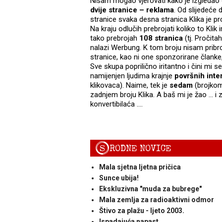
Nisam mogao vjerovati kako je izgledao 
dvije stranice – reklama
. Od slijedeće 
stranice svaka desna stranica Klika je p
Na kraju odlučih prebrojati koliko to Klik
tako prebrojah
108 stranica
(tj. Pročitah
nalazi Werbung. K tom broju nisam pribro
stranice, kao ni one sponzorirane članke
Sve skupa poprilično iritantno i čini mi 
namijenjen ljudima krajnje
površnih inte
klikovaca). Naime, tek je
sedam
(brojko
zadnjem broju Klika. A baš mi je žao … i z
konvertibilaća ….
S
RODNE NOVICE
Mala sjetna ljetna pričica
Sunce ubija!
Ekskluzivna "muda za bubrege"
Mala zemlja za radioaktivni odmor
Štivo za plažu - ljeto 2003.
Ispadajuća napast