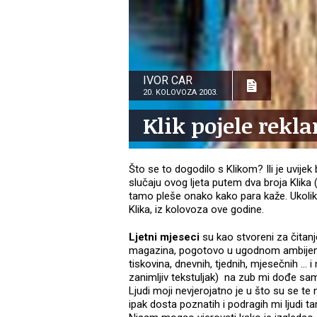
IVOR CAR
20. KOLOVOZA 2003.
Klik pojele rekla
Što se to dogodilo s Klikom? Ili je uvije
slučaju ovog ljeta putem dva broja Klika (
tamo pleše onako kako para kaže. Ukoliko
Klika, iz kolovoza ove godine.
Ljetni mjeseci
su kao stvoreni za čitanj
magazina, pogotovo u ugodnom ambijentu
tiskovina, dnevnih, tjednih, mjesečnih … 
zanimljiv tekstuljak)
na zub mi dođe s
Ljudi moji nevjerojatno je u što su se te 
ipak dosta poznatih i podragih mi ljudi 