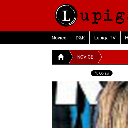
Novice
D&K
Lupiga TV
H
NOVICE