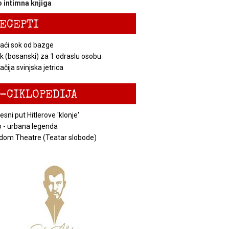
 intimna knjiga
ECEPTI
ći sok od bazge
k (bosanski) za 1 odraslu osobu
čija svinjska jetrica
-CIKLOPEDIJA
esni put Hitlerove 'klonje'
 - urbana legenda
dom Theatre (Teatar slobode)