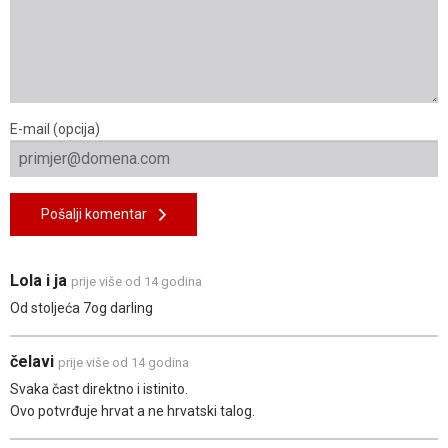
E-mail (opcija)
Pošalji komentar
Lola i ja
prije više od 14 godina
Od stoljeća 7og darling
čelavi
prije više od 14 godina
Svaka čast direktno i istinito.
Ovo potvrđuje hrvat a ne hrvatski talog.