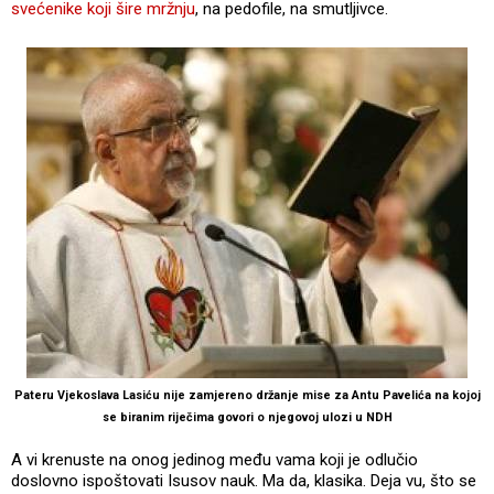
svećenike koji šire mržnju
, na pedofile, na smutljivce.
Pateru Vjekoslava Lasiću nije zamjereno držanje mise za Antu Pavelića na kojoj
se biranim riječima govori o njegovoj ulozi u NDH
A vi krenuste na onog jedinog među vama koji je odlučio
doslovno ispoštovati Isusov nauk. Ma da, klasika. Deja vu, što se