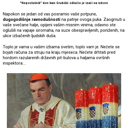
"Neposlušnik" don Ivan Grubišić odlučio je izaći na izbore
Napokon se jedan od vas posramio vaše potpune,
dugogodišnje ravnodušnosti
na patnje ovoga puka. Zaogrnuti u
vaše svečane halje, opijeni vašim misnim vinima, odavno ste
oglušili na vapaje siromaha, na suze obespravljenih, poniženih, na
ulice izbačenih ljudskih duša.
Toplo je vama u vašim izbama svetim, toplo vam je. Nećete se
bojati računa za struju na kraju mjeseca. Nećete drhtati pred
hordom razularenih državnih pit-bulova u haljama ovršnih
inspektora....