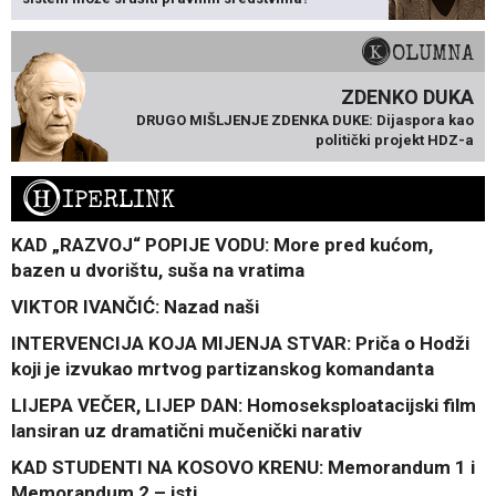
KOLUMNA
ZDENKO DUKA
DRUGO MIŠLJENJE ZDENKA DUKE: Dijaspora kao
politički projekt HDZ-a
H
IPERLINK
KAD „RAZVOJ“ POPIJE VODU: More pred kućom,
bazen u dvorištu, suša na vratima
VIKTOR IVANČIĆ: Nazad naši
INTERVENCIJA KOJA MIJENJA STVAR: Priča o Hodži
koji je izvukao mrtvog partizanskog komandanta
LIJEPA VEČER, LIJEP DAN: Homoseksploatacijski film
lansiran uz dramatični mučenički narativ
KAD STUDENTI NA KOSOVO KRENU: Memorandum 1 i
Memorandum 2 – isti