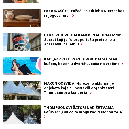
HODOČAŠĆE: Tražeći Friedricha Nietzschea
i njegove misli
BEČKI ZIDOVI–BALKANSKI NACIONALIZMI:
Susret koji je fotoreportažu pretvorio u
agresivnu prijetnju
KAD „RAZVOJ“ POPIJE VODU: More pred
kućom, bazen u dvorištu, suša na vratima
NAKON OČEVIDA: Naloženo uklanjanje
objekata koje su postavili organizatori
Thompsonova koncerta
THOMPSONOVI ŠATORI NAD ŽRTVAMA
FAŠISTA: „Oni očito mogu raditi štogod žele“