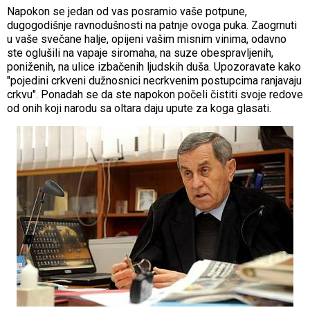
Napokon se jedan od vas posramio vaše potpune,
dugogodišnje ravnodušnosti na patnje ovoga puka. Zaogrnuti
u vaše svečane halje, opijeni vašim misnim vinima, odavno
ste oglušili na vapaje siromaha, na suze obespravljenih,
poniženih, na ulice izbačenih ljudskih duša. Upozoravate kako
"pojedini crkveni dužnosnici necrkvenim postupcima ranjavaju
crkvu". Ponadah se da ste napokon počeli čistiti svoje redove
od onih koji narodu sa oltara daju upute za koga glasati.