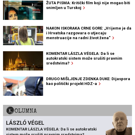
ŽUTA PISMA: Kritički film koji nije mogao biti
snimljen u Turskoj
NAKON ISKORAKA CRNE GORE: „Vrijeme je da
i Hrvatska razgovara o utjecaju
menstruacije na radni život žena“
KOMENTAR LÁSZLA VÉGELA: Da li se
autokratski sistem može srušiti pravnim
sredstvima?
DRUGO MIŠLJENJE ZDENKA DUKE: Dijaspora
kao politički projekt HDZ-a
KOLUMNA
LÁSZLÓ VÉGEL
KOMENTAR LÁSZLA VÉGELA: Da li se autokratski
sistem može srušiti pravnim sredstvima?