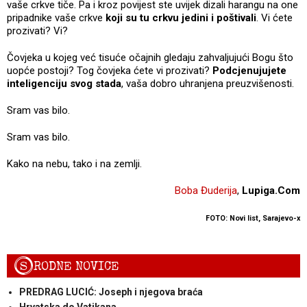
vaše crkve tiče. Pa i kroz povijest ste uvijek dizali harangu na one
pripadnike vaše crkve
koji su tu crkvu jedini i poštivali
. Vi ćete
prozivati? Vi?
Čovjeka u kojeg već tisuće očajnih gledaju zahvaljujući Bogu što
uopće postoji? Tog čovjeka ćete vi prozivati?
Podcjenujujete
inteligenciju svog stada
, vaša dobro uhranjena preuzvišenosti.
Sram vas bilo.
Sram vas bilo.
Kako na nebu, tako i na zemlji.
Boba Đuderija
,
Lupiga.Com
FOTO: Novi list, Sarajevo-x
S
RODNE NOVICE
PREDRAG LUCIĆ: Joseph i njegova braća
Hrvatska do Vatikana