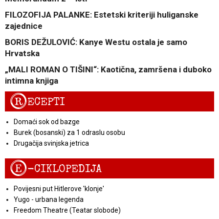
FILOZOFIJA PALANKE: Estetski kriteriji huliganske
zajednice
BORIS DEŽULOVIĆ: Kanye Westu ostala je samo
Hrvatska
„MALI ROMAN O TIŠINI“: Kaotična, zamršena i duboko
intimna knjiga
R
ECEPTI
Domaći sok od bazge
Burek (bosanski) za 1 odraslu osobu
Drugačija svinjska jetrica
E
-CIKLOPEDIJA
Povijesni put Hitlerove 'klonje'
Yugo - urbana legenda
Freedom Theatre (Teatar slobode)