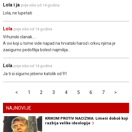
Lola i ja
prije više od 14 godina
Lola, ne lupetati
Lola
prije više od 14 godina
Vrhunski clanak.....
A ovi koji u tome vide napad na hrvatski harod i crkvu njima je
zasigurno pedofilija bolest najmilija...
Lola
prije više od 14 godina
Ja ti si sigurno jebeno katolik od 91
<
1
2
3
4
5
6
7
>
NAJNOVIJE
KRIKOM PROTIV NACIZMA: Limeni doboš koji
razbija velike ideologije