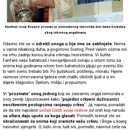
Kardinal Josip Bozanić prozvao je umirovljenog svećenika don Ivana Grubišića
zbog izbornog angažmana
Odavno ste se vi
odrekli onoga u čije ime se zaklinjete
. Nema
u vama nikakvog duha, a pogotovo Svetog. Pred vašim očima oni
na vrhu zadnju koricu kruha otimaju nesretnima. Vi šutite.
Fanfare vaše bahatosti i neosjetljivosti sviraju u istom tonu sa
onima koji godinama istom tom bahatošću pljuju po svemu što
bi vam sveto trebalo biti. Po ljudskosti, poštenju, moralu. Hijene
raznose izmrcvarena tjelesa onih malih, običnih ljudi a vi im
dajete blagoslov. Djelom, mišlju i propustom.
Vi
"prozivate" onog jednog
koji se zasramio orgija nemorala u
ovoj zemlji. Upozoravate kako "
pojedini crkveni dužnosnici
necrkvenim postupcima ranjavaju crkvu
". Ja, naivna, ponadah
se da ste napokon
počeli čistiti svoje redove
od onih koji narodu
sa oltara daju upute za koga glasati
. Pomislih, krenuli ste se
obračunavati sa onima koji sramote vašu crkvu
, i Boga u kojeg
navodno vjerujete. O, ludo srce, ludi sni, pomislih, nasrnut ćete na