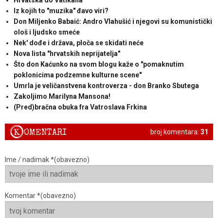
Iz kojih to "muzika" đavo viri?
Don Miljenko Babaić: Andro Vlahušić i njegovi su komunistički
ološ i ljudsko smeće
Nek' dođe i država, ploča se skidati neće
Nova lista "hrvatskih neprijatelja"
Što don Kaćunko na svom blogu kaže o "pomaknutim
poklonicima podzemne kulturne scene"
Umrla je veličanstvena kontroverza - don Branko Sbutega
Zakoljimo Marilyna Mansona!
(Pred)bračna obuka fra Vatroslava Frkina
K
OMENTARI
broj komentara:
31
Ime / nadimak *(obavezno)
Komentar *(obavezno)