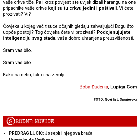
vaše crkve tiče. Pa i kroz povijest ste uvijek dizali harangu na one
pripadnike vaše crkve
koji su tu crkvu jedini i poštivali
. Vi ćete
prozivati? Vi?
Čovjeka u kojeg već tisuće očajnih gledaju zahvaljujući Bogu što
uopće postoji? Tog čovjeka ćete vi prozivati?
Podcjenujujete
inteligenciju svog stada
, vaša dobro uhranjena preuzvišenosti.
Sram vas bilo.
Sram vas bilo.
Kako na nebu, tako i na zemlji.
Boba Đuderija
,
Lupiga.Com
FOTO: Novi list, Sarajevo-x
S
RODNE NOVICE
PREDRAG LUCIĆ: Joseph i njegova braća
Hrvatska do Vatikana