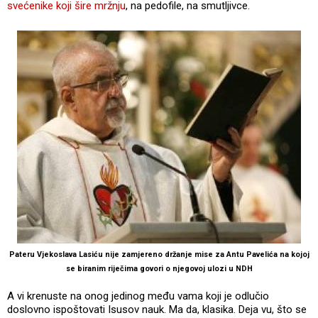
svećenike koji šire mržnju
, na pedofile, na smutljivce.
Pateru Vjekoslava Lasiću nije zamjereno držanje mise za Antu Pavelića na kojoj
se biranim riječima govori o njegovoj ulozi u NDH
A vi krenuste na onog jedinog među vama koji je odlučio
doslovno ispoštovati Isusov nauk. Ma da, klasika. Deja vu, što se