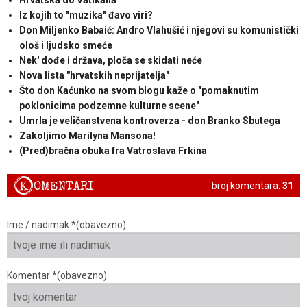
Iz kojih to "muzika" đavo viri?
Don Miljenko Babaić: Andro Vlahušić i njegovi su komunistički
ološ i ljudsko smeće
Nek' dođe i država, ploča se skidati neće
Nova lista "hrvatskih neprijatelja"
Što don Kaćunko na svom blogu kaže o "pomaknutim
poklonicima podzemne kulturne scene"
Umrla je veličanstvena kontroverza - don Branko Sbutega
Zakoljimo Marilyna Mansona!
(Pred)bračna obuka fra Vatroslava Frkina
K
OMENTARI
broj komentara:
31
Ime / nadimak *(obavezno)
Komentar *(obavezno)