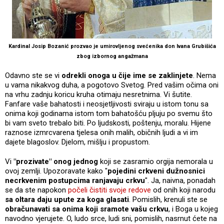
Kardinal Josip Bozanić prozvao je umirovljenog svećenika don Ivana Grubišića
zbog izbornog angažmana
Odavno ste se vi
odrekli onoga u čije ime se zaklinjete
. Nema
u vama nikakvog duha, a pogotovo Svetog. Pred vašim očima oni
na vrhu zadnju koricu kruha otimaju nesretnima. Vi šutite.
Fanfare vaše bahatosti i neosjetljivosti sviraju u istom tonu sa
onima koji godinama istom tom bahatošću pljuju po svemu što
bi vam sveto trebalo biti. Po ljudskosti, poštenju, moralu. Hijene
raznose izmrcvarena tjelesa onih malih, običnih ljudi a vi im
dajete blagoslov. Djelom, mišlju i propustom.
Vi
"prozivate" onog jednog
koji se zasramio orgija nemorala u
ovoj zemlji. Upozoravate kako "
pojedini crkveni dužnosnici
necrkvenim postupcima ranjavaju crkvu
". Ja, naivna, ponadah
se da ste napokon
počeli čistiti svoje redove
od onih koji narodu
sa oltara daju upute za koga glasati
. Pomislih, krenuli ste se
obračunavati sa onima koji sramote vašu crkvu
, i Boga u kojeg
navodno vjerujete. O, ludo srce, ludi sni, pomislih, nasrnut ćete na