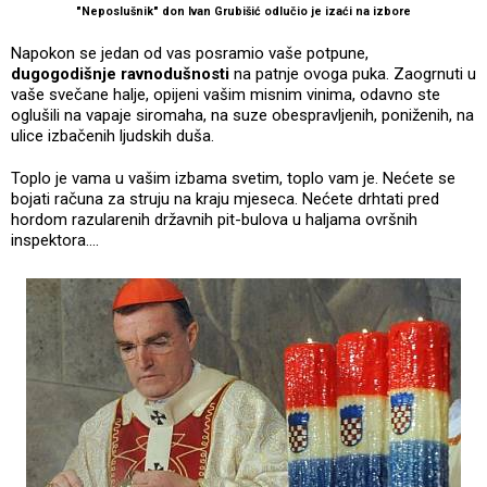
"Neposlušnik" don Ivan Grubišić odlučio je izaći na izbore
Napokon se jedan od vas posramio vaše potpune,
dugogodišnje ravnodušnosti
na patnje ovoga puka. Zaogrnuti u
vaše svečane halje, opijeni vašim misnim vinima, odavno ste
oglušili na vapaje siromaha, na suze obespravljenih, poniženih, na
ulice izbačenih ljudskih duša.
Toplo je vama u vašim izbama svetim, toplo vam je. Nećete se
bojati računa za struju na kraju mjeseca. Nećete drhtati pred
hordom razularenih državnih pit-bulova u haljama ovršnih
inspektora....