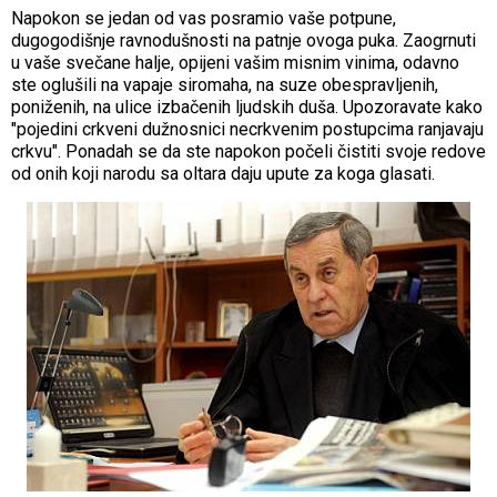
Napokon se jedan od vas posramio vaše potpune,
dugogodišnje ravnodušnosti na patnje ovoga puka. Zaogrnuti
u vaše svečane halje, opijeni vašim misnim vinima, odavno
ste oglušili na vapaje siromaha, na suze obespravljenih,
poniženih, na ulice izbačenih ljudskih duša. Upozoravate kako
"pojedini crkveni dužnosnici necrkvenim postupcima ranjavaju
crkvu". Ponadah se da ste napokon počeli čistiti svoje redove
od onih koji narodu sa oltara daju upute za koga glasati.