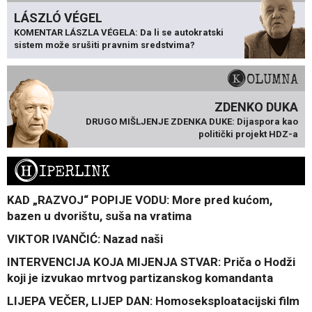
LÁSZLÓ VÉGEL
KOMENTAR LÁSZLA VÉGELA: Da li se autokratski
sistem može srušiti pravnim sredstvima?
KOLUMNA
ZDENKO DUKA
DRUGO MIŠLJENJE ZDENKA DUKE: Dijaspora kao
politički projekt HDZ-a
H
IPERLINK
KAD „RAZVOJ“ POPIJE VODU: More pred kućom,
bazen u dvorištu, suša na vratima
VIKTOR IVANČIĆ: Nazad naši
INTERVENCIJA KOJA MIJENJA STVAR: Priča o Hodži
koji je izvukao mrtvog partizanskog komandanta
LIJEPA VEČER, LIJEP DAN: Homoseksploatacijski film