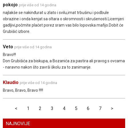
pokojo
prije više od 14 godina
najlakše se nakinđurat u zlato i svilu,imat trbušinu i podbule
obrazine i onda kenjat sa oltara o skromnosti i skrušenosti.Licemjeri
gadljivi,počmite plaćet porez sram vas bilo lopovska mafijo.Dobit će
Grubišić izbore.
Veto
prije više od 14 godina
Bravo!!!
Don Grubišića za biskupa, a Bozanića za pastira ali pravog s ovcama
- naravno nakon što završi školu za to zanimanje.
Klaudio
prije više od 14 godina
Bravo, Bravo, Bravo !!!!!
<
1
2
3
4
5
6
7
>
NAJNOVIJE