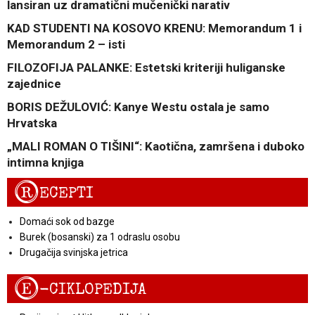
lansiran uz dramatični mučenički narativ
KAD STUDENTI NA KOSOVO KRENU: Memorandum 1 i
Memorandum 2 – isti
FILOZOFIJA PALANKE: Estetski kriteriji huliganske
zajednice
BORIS DEŽULOVIĆ: Kanye Westu ostala je samo
Hrvatska
„MALI ROMAN O TIŠINI“: Kaotična, zamršena i duboko
intimna knjiga
R
ECEPTI
Domaći sok od bazge
Burek (bosanski) za 1 odraslu osobu
Drugačija svinjska jetrica
E
-CIKLOPEDIJA