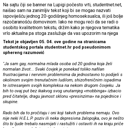
Na sajtu čiji se banner na Lupigi počesto vrti, studentnet.net,
naišao sam na zanimljiv tekst koji bi se mogao nazvati
ispoviješću jednog 20-godišnjeg homoseksualca, ili još bolje
razočaranošću domovinom. Iako ne mogu reći da se radi o
osobito kvalitetnom tekstu, držim kako je njegova tematika
vrlo aktualna pa stoga zaslužuje da vas upozorim na njega
Tekst je objavljen 05. 04. ove godine na stranicama
studentskog portala studentnet.hr pod pseudonimom
sphereng razumović
"Ja sam gay, normalna mlada osoba od 20 godina koja želi
normalan život... Svaki čovjek je ponekad toliko nafilan
frustracijama i nervnim problemima da jednostavno to podijeli s
okolinom svojim trenutačnim ludilom, shizofreničnim ispadima
te istresanjem svojih kompleksa na nekom drugom čovjeku. Ja
bih to ovaj put bez ikakvog svog unutarnjeg «mobbinga» izbacio
pred čitatelje, dragu javnost sklonu «presinzima» na pojednice i
skupine.
Rado bih da to pročitaju i oni koji takvih problema nemaju. Ovo
nije neki H.E.L.P. poziv ili neka depresivna žalopojka, ovo je nešto
što bi ljude trebalo nasmijati i rastužiti i ostaviti ih na kraju priče