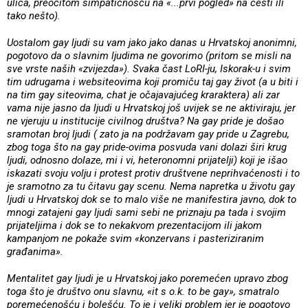
ulica, preočitom simpatičnošću na «...prvi pogled» na cesti ili
tako nešto).
Uostalom gay ljudi su vam jako jako danas u Hrvatskoj anonimni,
pogotovo da o slavnim ljudima ne govorimo (pritom se misli na
sve vrste naših «zvijezda»). Svaka čast LoRI-ju, Iskorak-u i svim
tim udrugama i websiteovima koji promiču taj gay život (a u biti i
na tim gay siteovima, chat je očajavajućeg kraraktera) ali zar
vama nije jasno da ljudi u Hrvatskoj još uvijek se ne aktiviraju, jer
ne vjeruju u institucije civilnog društva? Na gay pride je došao
sramotan broj ljudi ( zato ja na podržavam gay pride u Zagrebu,
zbog toga što na gay pride-ovima posvuda vani dolazi širi krug
ljudi, odnosno dolaze, mi i vi, heteronomni prijatelji) koji je išao
iskazati svoju volju i protest protiv društvene neprihvaćenosti i to
je sramotno za tu čitavu gay scenu. Nema napretka u životu gay
ljudi u Hrvatskoj dok se to malo više ne manifestira javno, dok to
mnogi zatajeni gay ljudi sami sebi ne priznaju pa tada i svojim
prijateljima i dok se to nekakvom prezentacijom ili jakom
kampanjom ne pokaže svim «konzervans i pasteriziranim
građanima».
Mentalitet gay ljudi je u Hrvatskoj jako poremećen upravo zbog
toga što je društvo onu slavnu, «it s o.k. to be gay», smatralo
poremećenošću i bolešću. To je i veliki problem jer je pogotovo