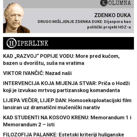
KOLUMNA
ZDENKO DUKA
DRUGO MIŠLJENJE ZDENKA DUKE: Dijaspora kao
politički projekt HDZ-a
H
IPERLINK
KAD „RAZVOJ“ POPIJE VODU: More pred kućom,
bazen u dvorištu, suša na vratima
VIKTOR IVANČIĆ: Nazad naši
INTERVENCIJA KOJA MIJENJA STVAR: Priča o Hodži
koji je izvukao mrtvog partizanskog komandanta
LIJEPA VEČER, LIJEP DAN: Homoseksploatacijski film
lansiran uz dramatični mučenički narativ
KAD STUDENTI NA KOSOVO KRENU: Memorandum 1 i
Memorandum 2 – isti
FILOZOFIJA PALANKE: Estetski kriteriji huliganske