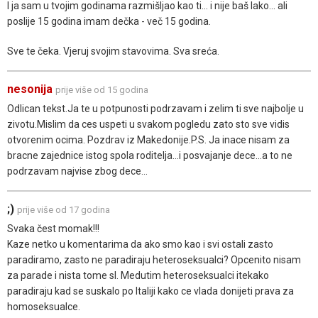
I ja sam u tvojim godinama razmišljao kao ti... i nije baš lako... ali
poslije 15 godina imam dečka - več 15 godina.
Sve te čeka. Vjeruj svojim stavovima. Sva sreća.
nesonija
prije više od 15 godina
Odlican tekst.Ja te u potpunosti podrzavam i zelim ti sve najbolje u
zivotu.Mislim da ces uspeti u svakom pogledu zato sto sve vidis
otvorenim ocima. Pozdrav iz Makedonije.P.S. Ja inace nisam za
bracne zajednice istog spola roditelja...i posvajanje dece...a to ne
podrzavam najvise zbog dece...
;)
prije više od 17 godina
Svaka čest momak!!!
Kaze netko u komentarima da ako smo kao i svi ostali zasto
paradiramo, zasto ne paradiraju heteroseksualci? Opcenito nisam
za parade i nista tome sl. Medutim heteroseksualci itekako
paradiraju kad se suskalo po Italiji kako ce vlada donijeti prava za
homoseksualce.