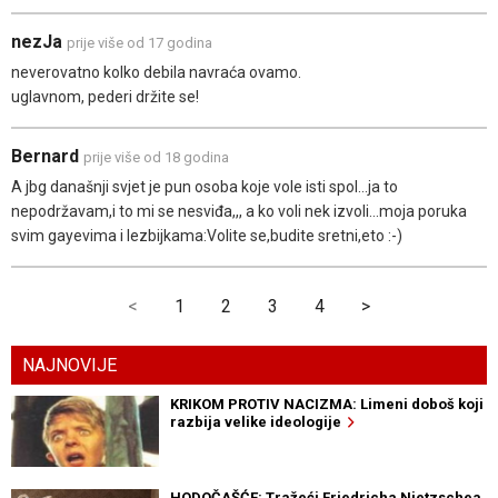
nezJa
prije više od 17 godina
neverovatno kolko debila navraća ovamo.
uglavnom, pederi držite se!
Bernard
prije više od 18 godina
A jbg današnji svjet je pun osoba koje vole isti spol...ja to
nepodržavam,i to mi se nesviđa,,, a ko voli nek izvoli...moja poruka
svim gayevima i lezbijkama:Volite se,budite sretni,eto :-)
<
1
2
3
4
>
NAJNOVIJE
KRIKOM PROTIV NACIZMA: Limeni doboš koji
razbija velike ideologije
HODOČAŠĆE: Tražeći Friedricha Nietzschea