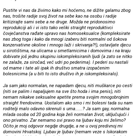
Pustite vi nas da živimo kako mi hoćemo, ne dižite galamu zbog
nas, trošite radije svoj život na sebe kao na osobu i radije
kritizirajte sami sebe a ne druge. Možda ne pridonosimo
reprodukciji ali i vi isto tako veliki straight reproduktivci
čovječanstva rađate upravo nas homoseksualce (kompleksirate
nas zbog toga i kako da mnogi izaberu biti normalni od šokova
konzervativne okoline i mnogo laži i skrivanja?!), ostavljate djecu
u sirotištima, na ulicama u smetlarnicima i domovima i na kraju
dobivate još jednu skupinu iskompleksiranih ljudi (a zato se nitko
ne zalaže, za siročad, već udri po pederima). I pederi su nastali
od mame i tate ali ipak ih društvo smatra izopačenim
bolesnicima (a u biti to isto društvo ih je iskompleksiralo).
Ja sam jako normalan, ne napadam djecu, niti muškarce po cesti
(niti se palim i napaljujem na sve što hoda i ima penis), niti
nemam nikakve seksualne apetite prema svojim mnogobrojnim
straight frendovima. Uostalom ako smo i mi bolesni tada su nam
roditelji malo odavno skrenuli s uma......? Ja sam gay, normalna
mlada osoba od 20 godina koja želi normalan život, uključujući i
ono privatno. Zar nemamo svi pravo na ljubav koju mi želimo?
Očito je moj odgovor negdje drugdje, a ne u ovoj predivnoj mi
domovini Hrvatskoj. Ljubav je ljubav (nemam veze s Iskorakom