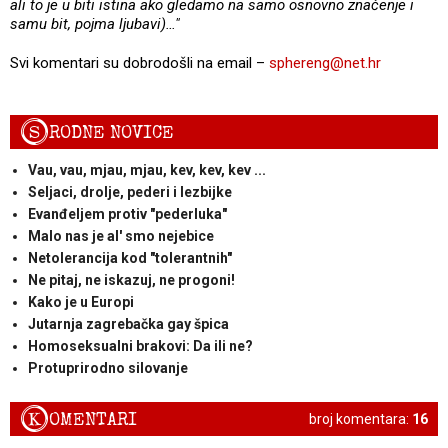
ali to je u biti istina ako gledamo na samo osnovno značenje i
samu bit, pojma ljubavi)…"
Svi komentari su dobrodošli na email –
sphereng@net.hr
S
RODNE NOVICE
Vau, vau, mjau, mjau, kev, kev, kev ...
Seljaci, drolje, pederi i lezbijke
Evanđeljem protiv "pederluka"
Malo nas je al' smo nejebice
Netolerancija kod "tolerantnih"
Ne pitaj, ne iskazuj, ne progoni!
Kako je u Europi
Jutarnja zagrebačka gay špica
Homoseksualni brakovi: Da ili ne?
Protuprirodno silovanje
K
OMENTARI
broj komentara:
16