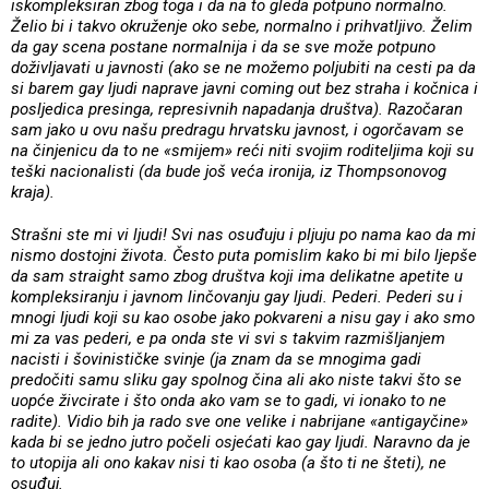
iskompleksiran zbog toga i da na to gleda potpuno normalno.
Želio bi i takvo okruženje oko sebe, normalno i prihvatljivo. Želim
da gay scena postane normalnija i da se sve može potpuno
doživljavati u javnosti (ako se ne možemo poljubiti na cesti pa da
si barem gay ljudi naprave javni coming out bez straha i kočnica i
posljedica presinga, represivnih napadanja društva). Razočaran
sam jako u ovu našu predragu hrvatsku javnost, i ogorčavam se
na činjenicu da to ne «smijem» reći niti svojim roditeljima koji su
teški nacionalisti (da bude još veća ironija, iz Thompsonovog
kraja).
Strašni ste mi vi ljudi! Svi nas osuđuju i pljuju po nama kao da mi
nismo dostojni života. Često puta pomislim kako bi mi bilo ljepše
da sam straight samo zbog društva koji ima delikatne apetite u
kompleksiranju i javnom linčovanju gay ljudi. Pederi. Pederi su i
mnogi ljudi koji su kao osobe jako pokvareni a nisu gay i ako smo
mi za vas pederi, e pa onda ste vi svi s takvim razmišljanjem
nacisti i šovinističke svinje (ja znam da se mnogima gadi
predočiti samu sliku gay spolnog čina ali ako niste takvi što se
uopće živcirate i što onda ako vam se to gadi, vi ionako to ne
radite). Vidio bih ja rado sve one velike i nabrijane «antigayčine»
kada bi se jedno jutro počeli osjećati kao gay ljudi. Naravno da je
to utopija ali ono kakav nisi ti kao osoba (a što ti ne šteti), ne
osuđuj.