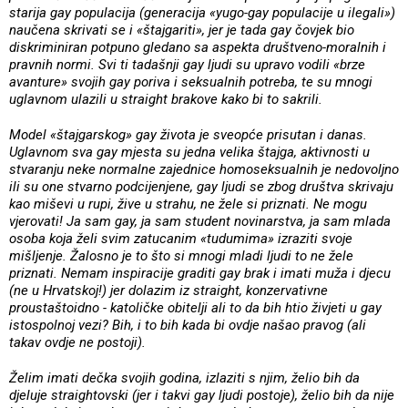
starija gay populacija (generacija «yugo-gay populacije u ilegali»)
naučena skrivati se i «štajgariti», jer je tada gay čovjek bio
diskriminiran potpuno gledano sa aspekta društveno-moralnih i
pravnih normi. Svi ti tadašnji gay ljudi su upravo vodili «brze
avanture» svojih gay poriva i seksualnih potreba, te su mnogi
uglavnom ulazili u straight brakove kako bi to sakrili.
Model «štajgarskog» gay života je sveopće prisutan i danas.
Uglavnom sva gay mjesta su jedna velika štajga, aktivnosti u
stvaranju neke normalne zajednice homoseksualnih je nedovoljno
ili su one stvarno podcijenjene, gay ljudi se zbog društva skrivaju
kao miševi u rupi, žive u strahu, ne žele si priznati. Ne mogu
vjerovati! Ja sam gay, ja sam student novinarstva, ja sam mlada
osoba koja želi svim zatucanim «tudumima» izraziti svoje
mišljenje. Žalosno je to što si mnogi mladi ljudi to ne žele
priznati. Nemam inspiracije graditi gay brak i imati muža i djecu
(ne u Hrvatskoj!) jer dolazim iz straight, konzervativne
proustaštoidno - katoličke obitelji ali to da bih htio živjeti u gay
istospolnoj vezi? Bih, i to bih kada bi ovdje našao pravog (ali
takav ovdje ne postoji).
Želim imati dečka svojih godina, izlaziti s njim, želio bih da
djeluje straightovski (jer i takvi gay ljudi postoje), želio bih da nije