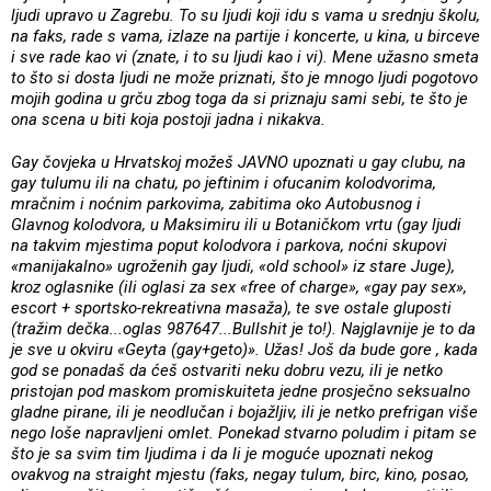
ljudi upravo u Zagrebu. To su ljudi koji idu s vama u srednju školu,
na faks, rade s vama, izlaze na partije i koncerte, u kina, u birceve
i sve rade kao vi (znate, i to su ljudi kao i vi). Mene užasno smeta
to što si dosta ljudi ne može priznati, što je mnogo ljudi pogotovo
mojih godina u grču zbog toga da si priznaju sami sebi, te što je
ona scena u biti koja postoji jadna i nikakva.
Gay čovjeka u Hrvatskoj možeš JAVNO upoznati u gay clubu, na
gay tulumu ili na chatu, po jeftinim i ofucanim kolodvorima,
mračnim i noćnim parkovima, zabitima oko Autobusnog i
Glavnog kolodvora, u Maksimiru ili u Botaničkom vrtu (gay ljudi
na takvim mjestima poput kolodvora i parkova, noćni skupovi
«manijakalno» ugroženih gay ljudi, «old school» iz stare Juge),
kroz oglasnike (ili oglasi za sex «free of charge», «gay pay sex»,
escort + sportsko-rekreativna masaža), te sve ostale gluposti
(tražim dečka...oglas 987647...Bullshit je to!). Najglavnije je to da
je sve u okviru «Geyta (gay+geto)». Užas! Još da bude gore , kada
god se ponadaš da ćeš ostvariti neku dobru vezu, ili je netko
pristojan pod maskom promiskuiteta jedne prosječno seksualno
gladne pirane, ili je neodlučan i bojažljiv, ili je netko prefrigan više
nego loše napravljeni omlet. Ponekad stvarno poludim i pitam se
što je sa svim tim ljudima i da li je moguće upoznati nekog
ovakvog na straight mjestu (faks, negay tulum, birc, kino, posao,