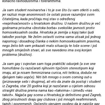
konačno ravnodušnima i tolerantnima.
Ja sam student novinarstva i to je sve što ću vam otkriti o sebi,
jer razlozi moje anonimnosti će ostati posve razumljivi svim
čitateljima, kada pročitaju moj stav o određenoj
«neprihvaćenosti» u hrvatskom društvu. U našem društvu je već
godinama prisutna «žestoka borba» svekolike javnosti protiv
homoseksualnih osoba. Hrvatska je zemlja u kojoj takvi ljudi
također postoje. Ne želim ostaviti svima vama utisak još jednog
napornog i dosadnog članka o nekim homoseksualnim pravima,
nego želio bih vam prikazati malo situaciju te loše scene i još
mnogih smiješnih stvari, ali sve navedeno ima svoj korijen
problema (društvo).
Ja sam gay i svjestan sam toga praktički oduvijek (a sve one
homofobne ću razočarati njihovim tipičnim stereotipom koji
imaju, ali ja nisam feminizirana curica, niti tetkica, doduše ne
djelujem tako uopće). Niti bih mnogo o svom coming out-u
(priznavanje sebi i drugima), ali eto da znate da postoji i student
iz Zagreba, star 20 godina koji je razočaran u cijelom odnosu
straight društva prema nama kao «takvima» i između «nas
takvih». Najjača gay scena u Hrvatskoj je definitivno grad Zagreb,
zbog prisutnosti dvaju gay clubova i još mnogih neafirmiranih,
tajnih i povremenih. Općenito vjerujem osobno da je najviše gay