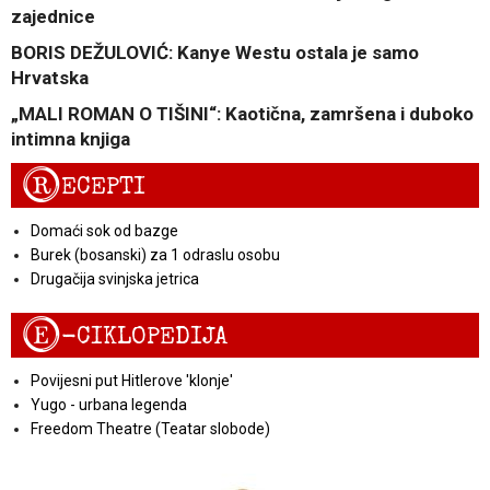
zajednice
BORIS DEŽULOVIĆ: Kanye Westu ostala je samo
Hrvatska
„MALI ROMAN O TIŠINI“: Kaotična, zamršena i duboko
intimna knjiga
R
ECEPTI
Domaći sok od bazge
Burek (bosanski) za 1 odraslu osobu
Drugačija svinjska jetrica
E
-CIKLOPEDIJA
Povijesni put Hitlerove 'klonje'
Yugo - urbana legenda
Freedom Theatre (Teatar slobode)