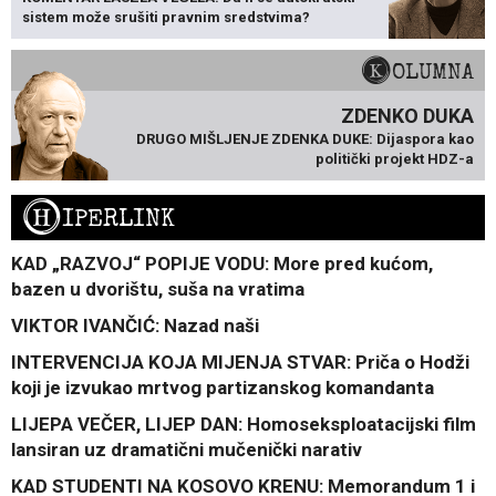
sistem može srušiti pravnim sredstvima?
KOLUMNA
ZDENKO DUKA
DRUGO MIŠLJENJE ZDENKA DUKE: Dijaspora kao
politički projekt HDZ-a
H
IPERLINK
KAD „RAZVOJ“ POPIJE VODU: More pred kućom,
bazen u dvorištu, suša na vratima
VIKTOR IVANČIĆ: Nazad naši
INTERVENCIJA KOJA MIJENJA STVAR: Priča o Hodži
koji je izvukao mrtvog partizanskog komandanta
LIJEPA VEČER, LIJEP DAN: Homoseksploatacijski film
lansiran uz dramatični mučenički narativ
KAD STUDENTI NA KOSOVO KRENU: Memorandum 1 i