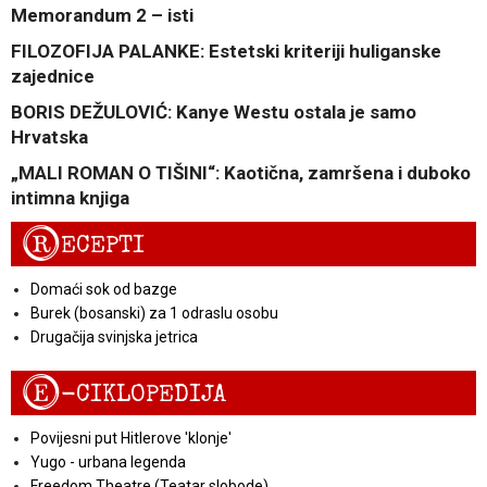
Memorandum 2 – isti
FILOZOFIJA PALANKE: Estetski kriteriji huliganske
zajednice
BORIS DEŽULOVIĆ: Kanye Westu ostala je samo
Hrvatska
„MALI ROMAN O TIŠINI“: Kaotična, zamršena i duboko
intimna knjiga
R
ECEPTI
Domaći sok od bazge
Burek (bosanski) za 1 odraslu osobu
Drugačija svinjska jetrica
E
-CIKLOPEDIJA
Povijesni put Hitlerove 'klonje'
Yugo - urbana legenda
Freedom Theatre (Teatar slobode)