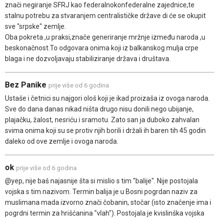
znači negiranje SFRJ kao federalnokonfederalne zajednice,te
stalnu potrebu za stvaranjem centralističke države di će se okupit
sve "srpske" zemlje.
Oba pokreta ,u praksi,znače generiranje mržnje između naroda ,u
beskonačnost.To odgovara onima koji iz balkanskog mulja crpe
blaga i ne dozvoljavaju stabiliziranje država i društava.
Bez Panike
prije više od 6 godina
Ustaše i četnici su najgori ološ koji je ikad proizaša iz ovoga naroda.
Sve do dana danas nikad ništa drugo nisu donili nego ubijanje,
plajačku, žalost, nesriću i sramotu. Zato san ja duboko zahvalan
svima onima koji su se protiv njih borili i držali ih baren tih 45 godin
daleko od ove zemlje i ovoga naroda.
ok
prije više od 6 godina
@yep, nije baš najasnije šta si mislio s tim "balije". Nije postojala
vojska s tim nazivom. Termin balija je u Bosni pogrdan naziv za
muslimana mada izvorno znači čobanin, stočar (isto značenje ima i
pogrdni termin za hrišćanina "vlah"). Postojala je kvislinška vojska