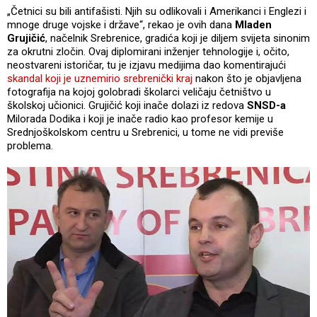
„Četnici su bili antifašisti. Njih su odlikovali i Amerikanci i Englezi i
mnoge druge vojske i države“, rekao je ovih dana
Mladen
Grujičić
, načelnik Srebrenice, gradića koji je diljem svijeta sinonim
za okrutni zločin. Ovaj diplomirani inženjer tehnologije i, očito,
neostvareni istoričar, tu je izjavu medijima dao komentirajući
skandal koji je uznemirio srebrenički kraj
nakon što je objavljena
fotografija na kojoj golobradi školarci veličaju četništvo u
školskoj učionici. Grujičić koji inače dolazi iz redova
SNSD-a
Milorada Dodika i koji je inače radio kao profesor kemije u
Srednjoškolskom centru u Srebrenici, u tome ne vidi previše
problema.