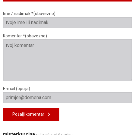
Ime / nadimak *(obavezno)
Komentar *(obavezno)
E-mail (opcija)
Pošalji komentar
misterkurcina
prije više od 6 godina