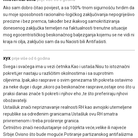
Ako sam dobro čitao povijest, a sa 100%-tnom sigurnošću tvrdim da
su moje sposobnosti racionalno-logičkog zaključivanja nepogriješivo
precizne i bez premca, također bez ikakvog samokritiziranja
donesenog zaključka temeljen na faktualnosti trenutne situacije
mog egocentrističkog beskonačnog baljezganja kojemu se ne vidi ni
kraja ni cilja, zaključio sam da su Nacisti bili Antifašisti.
xyx
prije više od 6 godina
Svega i svačega ima u vezi četnika.Kao i ustaša.Nisu to istoznačni
pokreti,jer nastaju u različitim okolnostima i sa suprotnim
ciljevima..Ipak,ako rasprave o svim genezama tih pokreta ostavimo
za neke duge i duge ,skoro pa beskonačne rasprave,ostaje ono što u
praksi danas znače ti pokreti i njihov eho ,te što preferiraju njhovi
obožavatelji.
Ustašluk znači nepriznavanje realnosti RH kao avnojski utemeljene
republike sa određenim granicama.Ustašluk ovu RH smatra
privremenom i treba proširenje granica.
Četništvo znači neodustajanje od projekta veće,velike ili najveće
Srbije.Ovisno što bude moguće.Potiranje partizanskog antifašizma