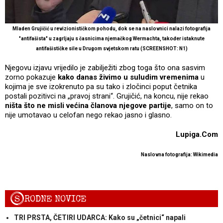
Mladen Grujičić u revizionističkom pohodu, dok se na naslovnici nalazi fotografija
"antifašista" u zagrljaju s časnicima njemačkog Wermachta, također istaknute
antifašističke sile u Drugom svjetskom ratu (SCREENSHOT: N1)
Njegovu izjavu vrijedilo je zabilježiti zbog toga što ona sasvim
zorno pokazuje
kako danas živimo u suludim vremenima
u
kojima je sve izokrenuto pa su tako i zločinci poput četnika
postali pozitivci na „pravoj strani“. Grujičić, na koncu, nije rekao
ništa što ne misli većina članova njegove partije
, samo on to
nije umotavao u celofan nego rekao jasno i glasno.
Lupiga.Com
Naslovna fotografija: Wikimedia
S
RODNE NOVICE
TRI PRSTA, ČETIRI UDARCA: Kako su „četnici“ napali