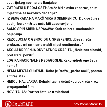
austrijskog novinara u Banjaluci
ZATOČENI U PROŠLOSTI: Šta će biti s ovim zaboravljenim
mjestima za nekoliko decenija?
IZ BEOGRADA NA MARŠ MIRA U SREBRENICU: Dok se čuje i
zadnji korak - žrtve neće biti zaboravljene
SAMO SPIN SRBINA SPAŠAVA: Krah na berzi nacionalnih
osjećanja
REZOLUCIJA O GENOCIDU U SREBRENICI: „Desetljeća
prolaze, a mi se nismo makli ni pet centimetara“
AKCIJA KREČENJA ODVRATNOG GRAFITA: „Neće nas slomiti,
proterati i pobiti“
LOGIKA NACIONALNE PEDAGOGIJE: Kako vidjeti ono čega
nema?
NEMA MESTA ČUĐENJU: Kako je Draža, „preko noći“, postao
antifašista?
HEROJI HALIJARDA: Rehabilitacija četničkog pokreta kroz
propagandni film
NOVI TALAS: Portret četnika u mladosti
K
OMENTARI
broj komentara:
15