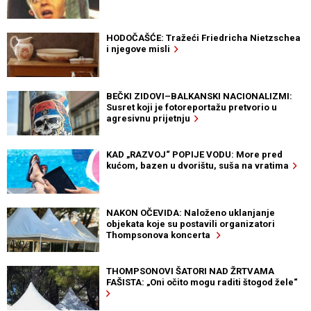
HODOČAŠĆE: Tražeći Friedricha Nietzschea
i njegove misli
BEČKI ZIDOVI–BALKANSKI NACIONALIZMI:
Susret koji je fotoreportažu pretvorio u
agresivnu prijetnju
KAD „RAZVOJ“ POPIJE VODU: More pred
kućom, bazen u dvorištu, suša na vratima
NAKON OČEVIDA: Naloženo uklanjanje
objekata koje su postavili organizatori
Thompsonova koncerta
THOMPSONOVI ŠATORI NAD ŽRTVAMA
FAŠISTA: „Oni očito mogu raditi štogod žele“