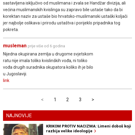
sastavljena isključivo od muslimana i zvala se Handžar divizija, ali
većina muslimanskih kvislinga su zapravo bile ustaše tako da bi
korektan naziv za ustaše bio hrvatsko-muslimanski ustaški koljači
jer najbolje oslikava i prirodu ustaštva i porijeklo pripadnika tog
pokreta.
musleman
prije više od 6 godina
Nijedna okupirana zemlja u drugome svjetskom
ratu nije imala toliko kvislinških vođa, ni toliko
vođa drugih suradnika okupatora koliko ih je bilo
u Jugoslaviji.
link
<
1
2
3
>
NAJNOVIJE
KRIKOM PROTIV NACIZMA: Limeni doboš koji
razbija velike ideologije