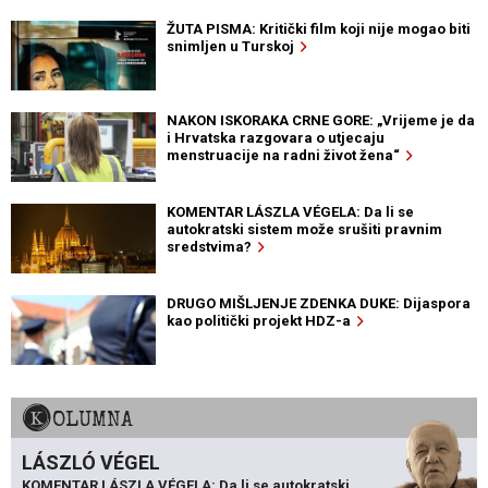
ŽUTA PISMA: Kritički film koji nije mogao biti
snimljen u Turskoj
NAKON ISKORAKA CRNE GORE: „Vrijeme je da
i Hrvatska razgovara o utjecaju
menstruacije na radni život žena“
KOMENTAR LÁSZLA VÉGELA: Da li se
autokratski sistem može srušiti pravnim
sredstvima?
DRUGO MIŠLJENJE ZDENKA DUKE: Dijaspora
kao politički projekt HDZ-a
KOLUMNA
LÁSZLÓ VÉGEL
KOMENTAR LÁSZLA VÉGELA: Da li se autokratski