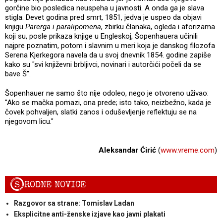
gorčine bio posledica neuspeha u javnosti. A onda ga je slava
stigla. Devet godina pred smrt, 1851, jedva je uspeo da objavi
knjigu
Parerga i paralipomena
, zbirku članaka, ogleda i aforizama
koji su, posle prikaza knjige u Engleskoj, Šopenhauera učinili
najpre poznatim, potom i slavnim u meri koja je danskog filozofa
Serena Kjerkegora navela da u svoj dnevnik 1854. godine zapiše
kako su "svi književni brbljivci, novinari i autorčići počeli da se
bave Š".
Šopenhauer ne samo što nije odoleo, nego je otvoreno uživao:
"Ako se mačka pomazi, ona prede; isto tako, neizbežno, kada je
čovek pohvaljen, slatki zanos i oduševljenje reflektuju se na
njegovom licu."
Aleksandar Ćirić
(
www.vreme.com
)
S
RODNE NOVICE
Razgovor sa strane: Tomislav Ladan
Eksplicitne anti-ženske izjave kao javni plakati