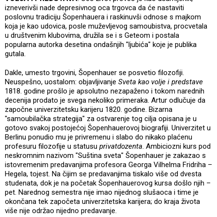
izneverivši nade depresivnog oca trgovca da će nastaviti
poslovnu tradiciju Šopenhauera i raskinuvši odnose s majkom
koja je kao udovica, posle muževljevog samoubistva, procvetala
u društvenim klubovima, družila se i s Geteom i postala
popularna autorka desetina ondašnjih "ljubića" koje je publika
gutala.
Dakle, umesto trgovini, Šopenhauer se posvetio filozofiji.
Neuspešno, uostalom: objavljivanje
Sveta kao volje i predstave
1818. godine prošlo je apsolutno nezapaženo i tokom narednih
decenija prodato je svega nekoliko primeraka. Artur odlučuje da
započne univerzitetsku karijeru 1820. godine. Bizarna
"samoubilačka strategija" za ostvarenje tog cilja opisana je u
gotovo svakoj postojećoj Šopenhauerovoj biografiji. Univerzitet u
Berlinu ponudio mu je privremenu i slabo do nikako plaćenu
profesuru filozofije u statusu
privatdozenta
. Ambiciozni kurs pod
neskromnim nazivom "Suština sveta" Šopenhauer je zakazao s
istovremenim predavanjima profesora Georga Vilhelma Fridriha –
Hegela, tojest. Na čijim se predavanjima tiskalo više od dvesta
studenata, dok je na početak Šopenhauerovog kursa došlo njih –
pet. Narednog semestra nije imao nijednog slušaoca i time je
okončana tek započeta univerzitetska karijera; do kraja života
više nije održao nijedno predavanje.