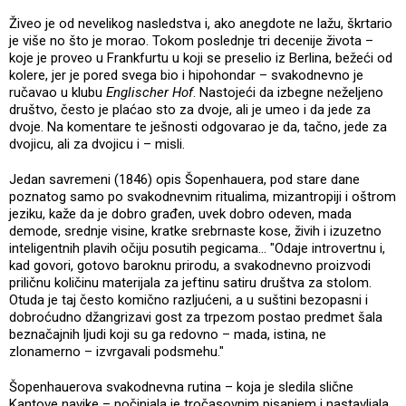
Živeo je od nevelikog nasledstva i, ako anegdote ne lažu, škrtario
je više no što je morao. Tokom poslednje tri decenije života –
koje je proveo u Frankfurtu u koji se preselio iz Berlina, bežeći od
kolere, jer je pored svega bio i hipohondar – svakodnevno je
ručavao u klubu
Englischer Hof
. Nastojeći da izbegne neželjeno
društvo, često je plaćao sto za dvoje, ali je umeo i da jede za
dvoje. Na komentare te ješnosti odgovarao je da, tačno, jede za
dvojicu, ali za dvojicu i – misli.
Jedan savremeni (1846) opis Šopenhauera, pod stare dane
poznatog samo po svakodnevnim ritualima, mizantropiji i oštrom
jeziku, kaže da je dobro građen, uvek dobro odeven, mada
demode, srednje visine, kratke srebrnaste kose, živih i izuzetno
inteligentnih plavih očiju posutih pegicama… "Odaje introvertnu i,
kad govori, gotovo baroknu prirodu, a svakodnevno proizvodi
priličnu količinu materijala za jeftinu satiru društva za stolom.
Otuda je taj često komično razljućeni, a u suštini bezopasni i
dobroćudno džangrizavi gost za trpezom postao predmet šala
beznačajnih ljudi koji su ga redovno – mada, istina, ne
zlonamerno – izvrgavali podsmehu."
Šopenhauerova svakodnevna rutina – koja je sledila slične
Kantove navike – počinjala je tročasovnim pisanjem i nastavljala