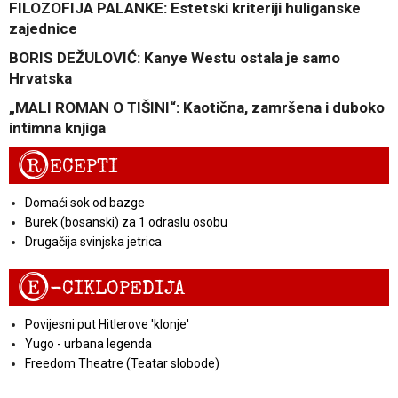
FILOZOFIJA PALANKE: Estetski kriteriji huliganske
zajednice
BORIS DEŽULOVIĆ: Kanye Westu ostala je samo
Hrvatska
„MALI ROMAN O TIŠINI“: Kaotična, zamršena i duboko
intimna knjiga
R
ECEPTI
Domaći sok od bazge
Burek (bosanski) za 1 odraslu osobu
Drugačija svinjska jetrica
E
-CIKLOPEDIJA
Povijesni put Hitlerove 'klonje'
Yugo - urbana legenda
Freedom Theatre (Teatar slobode)