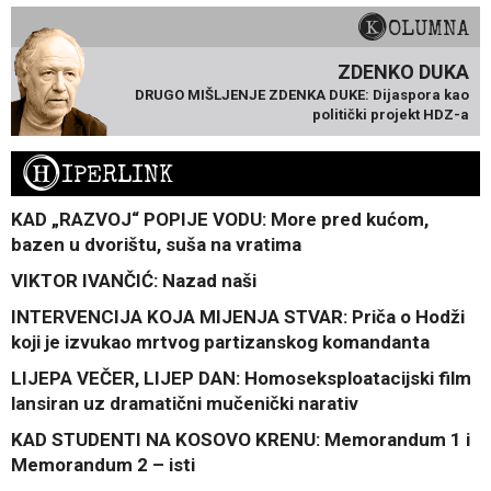
KOLUMNA
ZDENKO DUKA
DRUGO MIŠLJENJE ZDENKA DUKE: Dijaspora kao
politički projekt HDZ-a
H
IPERLINK
KAD „RAZVOJ“ POPIJE VODU: More pred kućom,
bazen u dvorištu, suša na vratima
VIKTOR IVANČIĆ: Nazad naši
INTERVENCIJA KOJA MIJENJA STVAR: Priča o Hodži
koji je izvukao mrtvog partizanskog komandanta
LIJEPA VEČER, LIJEP DAN: Homoseksploatacijski film
lansiran uz dramatični mučenički narativ
KAD STUDENTI NA KOSOVO KRENU: Memorandum 1 i
Memorandum 2 – isti