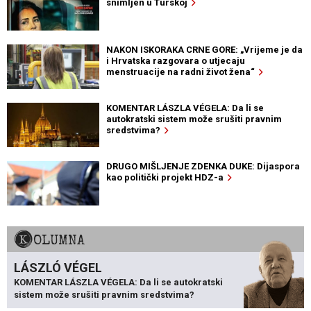
snimljen u Turskoj
NAKON ISKORAKA CRNE GORE: „Vrijeme je da
i Hrvatska razgovara o utjecaju
menstruacije na radni život žena“
KOMENTAR LÁSZLA VÉGELA: Da li se
autokratski sistem može srušiti pravnim
sredstvima?
DRUGO MIŠLJENJE ZDENKA DUKE: Dijaspora
kao politički projekt HDZ-a
KOLUMNA
LÁSZLÓ VÉGEL
KOMENTAR LÁSZLA VÉGELA: Da li se autokratski
sistem može srušiti pravnim sredstvima?