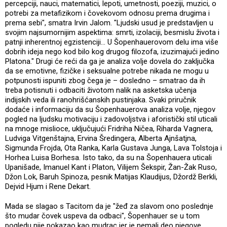
percepciji, nauci, matematici, lepoti, umetnosti, poeziji, muzici, o
potrebi za metafizikom i čovekovom odnosu prema drugima i
prema sebi", smatra Irvin Jalom. "Ljudski usud je predstavljen u
svojim najsumornijim aspektima: smrti, izolaciji, besmislu života i
patnji inherentnoj egzistenciji… U Šopenhauerovom delu ima više
dobrih ideja nego kod bilo kog drugog filozofa, izuzimajući jedino
Platona." Drugi će reći da ga je analiza volje dovela do zaključka
da se emotivne, fizičke i seksualne potrebe nikada ne mogu u
potpunosti ispuniti zbog čega je – dosledno – smatrao da ih
treba potisnuti i odbaciti životom nalik na asketska učenja
indijskih veda ili ranohrišćanskih pustinjaka. Svaki priručnik
dodaće i informaciju da su Šopenhauerova analiza volje, njegov
pogled na ljudsku motivaciju i zadovoljstva i aforistički stil uticali
na mnoge mislioce, uključujući Fridriha Ničea, Riharda Vagnera,
Ludviga Vitgenštajna, Ervina Šredingera, Alberta Ajnšatjna,
Sigmunda Frojda, Ota Ranka, Karla Gustava Junga, Lava Tolstoja i
Horhea Luisa Borhesa. Isto tako, da su na Šopenhauera uticali
Upanišade, Imanuel Kant i Platon, Vilijem Šekspir, Žan-Žak Ruso,
Džon Lok, Baruh Spinoza, pesnik Matijas Klaudijus, Džordž Berkli,
Dejvid Hjum i Rene Dekart.
Mada se slagao s Tacitom da je "žeđ za slavom ono poslednje
što mudar čovek uspeva da odbaci", Šopenhauer se u tom
pogledu nije pokazao kao mudrac jer je nemali deo njegove