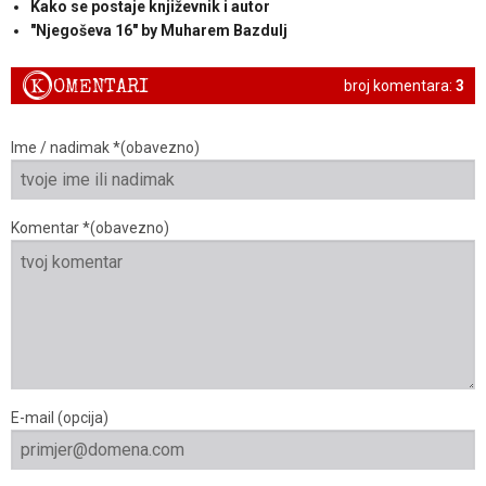
Kako se postaje književnik i autor
"Njegoševa 16" by Muharem Bazdulj
K
OMENTARI
broj komentara:
3
Ime / nadimak *(obavezno)
Komentar *(obavezno)
E-mail (opcija)