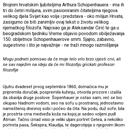
Brojnim hrvatskim ljubiteljima Arthura Schopenhauera - ima ih
tri do četiri milijuna, svim pasioniranim čitateljima njegova
velikog djela Svijet kao volja i predstava - oko milijun Hrvata,
zasigurno će biti zanimljiv ovaj tekst o životu velikog
njemačkog filozofa. Napisao ga je Aleksandar Ćirić te ga u
beogradskom tjedniku Vreme objavio povodom obilježavanja
150. obljetnice Schopenhauerove smrti. Sjajno, zabavno,
sugestivno i što je najvažnije - ne traži mnogo razmišljanja
Mogu podneti pomisao da će moje telo vrlo brzo izjesti crvi
,
ali
se sav naježim na ideju da će mi filozofiju grickati profesori
filozofije
Ujutru dvadeset prvog septembra 1860, domaćica mu je
pripremila doručak, pospremila kuhinju, otvorila prozore i izašla
da obavlja druge poslove. Šopenhauer je ostao sam; već se bio
okupao hladnom vodom, seo na sofu u prostranoj, jednostavno
nameštenoj dnevnoj sobi i počeo da čita. Na podu, duž sofe, bila
je prostrta crna medveđa koža na kojoj je sedeo voljeni pudl
Atman. Tačno iznad visio je veliki uljani portret Getea, a nekoliko
portreta pasa, Šekspira, Klaudija, te dagerotipija s njegovim likom