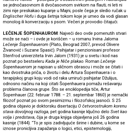
se jednočasovnom ili dvočasovnom svirkom na flauti; ni leti ni
zimi nije preskakao kupanje u Majni, posle čega je sledio ručak u
Englischer Hofu
i duga šetnja tokom koje je umeo da vodi glasan
monolog ili konverzaciju s psom. Večeri je provodio čitajući.
LEČENJE ŠOPENHAUROM
: Najveći deo ovde pomenutih stvari
može se naći – i ovde je korišćen – u romanu Irvina Jaloma
Lečenje Šopenhauerom
(Plato, Beograd 2007, prevod Olivere
Živanović i Suzane Spasić). Psihijatar i penzionisani profesor
Stenfrod univerziteta Irvin Jalom (1931) je u svetu i kod nas
poznat po bestseleru
Kada je Niče plakao
. Roman
Lečenje
Šopenhauerom
je napisan u sličnom obrascu i može se čitati i
kao dvostruka priča, o životu i delu Artura Šopenhauera i o
terapijskoj grupi koju vodi od raka umirući psihijatar Džulijus,
odnosno načinu na koji citati Šopenhauera pomažu rešavanju
problema članova grupe. Što se enciklopedija tiče, Artur
Šopenhauer (22. februar 1788. – 21. septembar 1860) je nemački
filozof poznat po svom pesimizmu i filozofskoj jasnoći. S 25
godina objavio je doktorsku disertaciju
O četvorostrukom korenu
stava dovoljnog razloga
, pet godina kasnije ključno delo
Svet kao
volja i predstava
, čija je druga knjiga objavljena još 26 godina
kasnije (1844). "To je spis zadivljujuće širine i dubine, u kome se
iznose pronicljiva zapažanja o logici, etici, epistemologiji,