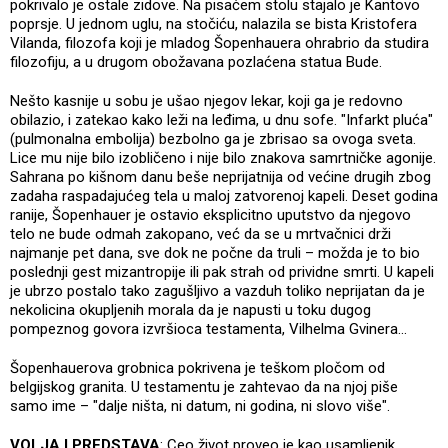
pokrivalo je ostale zidove. Na pisaćem stolu stajalo je Kantovo
poprsje. U jednom uglu, na stočiću, nalazila se bista Kristofera
Vilanda, filozofa koji je mladog Šopenhauera ohrabrio da studira
filozofiju, a u drugom obožavana pozlaćena statua Bude.
Nešto kasnije u sobu je ušao njegov lekar, koji ga je redovno
obilazio, i zatekao kako leži na leđima, u dnu sofe. "Infarkt pluća"
(pulmonalna embolija) bezbolno ga je zbrisao sa ovoga sveta.
Lice mu nije bilo izobličeno i nije bilo znakova samrtničke agonije.
Sahrana po kišnom danu beše neprijatnija od većine drugih zbog
zadaha raspadajućeg tela u maloj zatvorenoj kapeli. Deset godina
ranije, Šopenhauer je ostavio eksplicitno uputstvo da njegovo
telo ne bude odmah zakopano, već da se u mrtvačnici drži
najmanje pet dana, sve dok ne počne da truli – možda je to bio
poslednji gest mizantropije ili pak strah od prividne smrti. U kapeli
je ubrzo postalo tako zagušljivo a vazduh toliko neprijatan da je
nekolicina okupljenih morala da je napusti u toku dugog
pompeznog govora izvršioca testamenta, Vilhelma Gvinera...
Šopenhauerova grobnica pokrivena je teškom pločom od
belgijskog granita. U testamentu je zahtevao da na njoj piše
samo ime – "dalje ništa, ni datum, ni godina, ni slovo više".
VOLJA I PREDSTAVA
: Ceo život proveo je kao usamljenik,