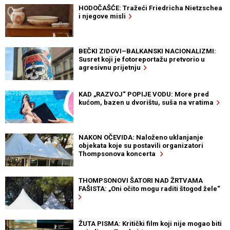
HODOČAŠĆE: Tražeći Friedricha Nietzschea
i njegove misli
BEČKI ZIDOVI–BALKANSKI NACIONALIZMI:
Susret koji je fotoreportažu pretvorio u
agresivnu prijetnju
KAD „RAZVOJ“ POPIJE VODU: More pred
kućom, bazen u dvorištu, suša na vratima
NAKON OČEVIDA: Naloženo uklanjanje
objekata koje su postavili organizatori
Thompsonova koncerta
THOMPSONOVI ŠATORI NAD ŽRTVAMA
FAŠISTA: „Oni očito mogu raditi štogod žele“
ŽUTA PISMA: Kritički film koji nije mogao biti