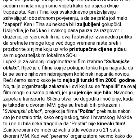
sedam minuta mogli smo vidjeti kako se osjeća dvoje
trapezista, Ken i Tina, koji svakodnevno preživljavaju
zahvaljujući obostranom povjerenju, a da se priča još malo
"zapapri" Ken i Tina su nekada bili
zaljubljeni
golupčići.
Uslijedila, je baš kao i svakog dana pauza za razgovor i
druženje, jer vjerovali ili ne, ovaj festival je izvanredna prilika
da sretnete mnoge koje već dugo vremena niste sreli i
prozborite s njima koju uz vrlo
pristupačne cijene pića
u
svim ugostiteljskim lokalima SC-u.
Lupež je za sinoćnji dugometražni film izabrao "
Svibanjske
oblake
". Riječ je o filmu koji je pokupio toliku hrpu nagrada da
bi se samo njihovim nabrajanjem količinski napunila novica.
Reći ćemo samo kako je to
najbolji turski film 2000. godine
.
No, tu je organizacija zakazala i svi koji su se "napalili" na ovaj
film mogli su samo plakati, jer
projekcije nije bilo
. Navodno,
zapela u transportu. Slična stvar se dogodila i noć prije, kada
je također u dvorani MM, gdje su trebali biti prikazani i
"
Svibanjski oblaci
", projekcija filma "
Poštar
" prekinuta nakon
što je nestalo titla, kako engleskog, tako i hrvatskog. Možda
to i ne bi bila neka tragedija da "Poštar" nije
kineski film
!
Zainteresirani će moći uživati u titlu večeras u 21 sat u
dvorani MM. Kad već "peremo" organizatora
recimo kako do