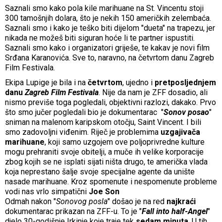
Saznali smo kako pola kile marihuane na St. Vincentu stoji
300 tamošnjih dolara, što je nekih 150 američkih zelembaća.
Saznali smo i kako je teško biti dijelom "dueta" na trapezu, jer
nikada ne možeš biti siguran hoće li te partner ispustiti.
Saznali smo kako i organizatori griješe, te kakav je novi film
Srđana Karanovića. Sve to, naravno, na četvrtom danu Zagreb
Film Festivala.
Ekipa Lupige je bila i na
četvrtom
, ujedno i
pretposljednjem
danu
Zagreb Film Festivala
. Nije da nam je ZFF dosadio, ali
nismo previše toga pogledali, objektivni razlozi, dakako. Prvo
što smo jučer pogledali bio je dokumentarac
"
Sonov posao
"
sniman na malenom karipskom otočju, Saint Vincent. I bili
smo zadovoljni viđenim. Riječ je problemima
uzgajivača
marihuane
, koji samo uzgojem ove poljoprivredne kulture
mogu prehraniti
svoje obitelji, a muče ih velike korporacije
zbog kojih se ne isplati sijati ništa drugo, te američka vlada
koja neprestano šalje svoje specijalne agente da unište
nasade marihuane. Kroz spomenute i nespomenute probleme
vodi nas vrlo simpatični
Joe Son
Odmah nakon
"
Sonovog posla
" došao je na red
najkraći
dokumentarac prikazan na ZFF-u. To je "
Fall into half-Angel
"
djelo 30-godišnje Irkinje koje traje tek
sedam minuta
. U tih