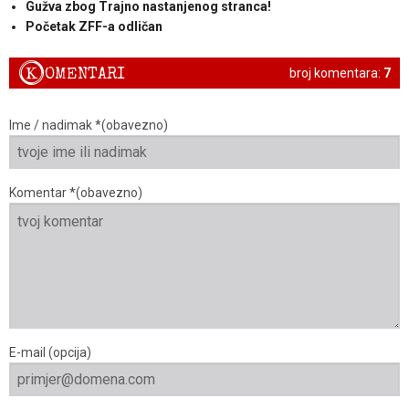
Gužva zbog Trajno nastanjenog stranca!
Početak ZFF-a odličan
K
OMENTARI
broj komentara:
7
Ime / nadimak *(obavezno)
Komentar *(obavezno)
E-mail (opcija)