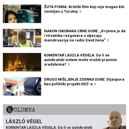
ŽUTA PISMA: Kritički film koji nije mogao biti
snimljen u Turskoj
NAKON ISKORAKA CRNE GORE: „Vrijeme je da
i Hrvatska razgovara o utjecaju
menstruacije na radni život žena“
KOMENTAR LÁSZLA VÉGELA: Da li se
autokratski sistem može srušiti pravnim
sredstvima?
DRUGO MIŠLJENJE ZDENKA DUKE: Dijaspora
kao politički projekt HDZ-a
KOLUMNA
LÁSZLÓ VÉGEL
KOMENTAR LÁSZLA VÉGELA: Da li se autokratski