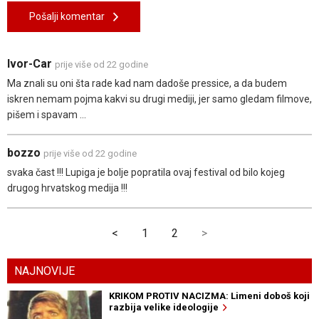
Pošalji komentar
Ivor-Car
prije više od 22 godine
Ma znali su oni šta rade kad nam dadoše pressice, a da budem
iskren nemam pojma kakvi su drugi mediji, jer samo gledam filmove,
pišem i spavam ...
bozzo
prije više od 22 godine
svaka čast !!! Lupiga je bolje popratila ovaj festival od bilo kojeg
drugog hrvatskog medija !!!
<
1
2
>
NAJNOVIJE
KRIKOM PROTIV NACIZMA: Limeni doboš koji
razbija velike ideologije