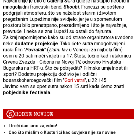
Najvatrenije je bilo u
Galeriji SC
-a gdje je nastupio neobični
mnogoljudni francuski bend,
Sboubi
. Francuzi su pošteno
podgrijali atmosferu, što se nažalost starim i životom
pregaženim Lupežima nije svidjelo, jer je u spomenutom
prostoru bilo prenatrpano, prezadimljeno i što je najvažnije,
prevruće. I neka se zna Lupeži su ostali do fajrunta.
Za kraj napominjemo kako su od strane organizatora uvedene
neke
dodatne projekcije
. Tako ćete sutra mnogohvaljeni
ruski film "
Povratak
" (
Zlatni lav
u Veneciji za najbolji film)
osim u 20 sati moći vidjeti i u 17. Šteta, točno kad i utakmicu
Crvena Zvezda - Cibona na Novoj TV, odnosno Hrvatska -
Bugarska na HRT-u. Što će pobijediti? Filmska umjetnost ili
sport? Dodatnu projekciju doživio je i odlični
bosanskohercegovački film "
Gori vatra
", u 22 i 45.
Javimo vam se opet sutra nakon 15 sati kada ćemo znati
pobjednike festivala
.
S
RODNE NOVICE
I treći dan smo zajedno!
Ono što mislim o Kusturici kao čovjeku nije za novine