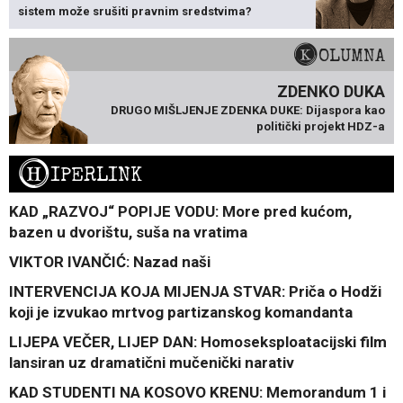
sistem može srušiti pravnim sredstvima?
KOLUMNA
ZDENKO DUKA
DRUGO MIŠLJENJE ZDENKA DUKE: Dijaspora kao
politički projekt HDZ-a
H
IPERLINK
KAD „RAZVOJ“ POPIJE VODU: More pred kućom,
bazen u dvorištu, suša na vratima
VIKTOR IVANČIĆ: Nazad naši
INTERVENCIJA KOJA MIJENJA STVAR: Priča o Hodži
koji je izvukao mrtvog partizanskog komandanta
LIJEPA VEČER, LIJEP DAN: Homoseksploatacijski film
lansiran uz dramatični mučenički narativ
KAD STUDENTI NA KOSOVO KRENU: Memorandum 1 i