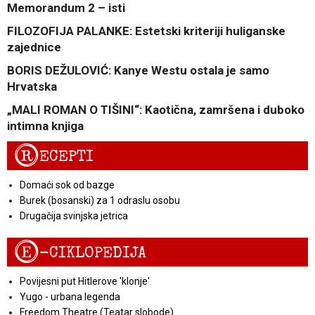
Memorandum 2 – isti
FILOZOFIJA PALANKE: Estetski kriteriji huliganske
zajednice
BORIS DEŽULOVIĆ: Kanye Westu ostala je samo
Hrvatska
„MALI ROMAN O TIŠINI“: Kaotična, zamršena i duboko
intimna knjiga
R
ECEPTI
Domaći sok od bazge
Burek (bosanski) za 1 odraslu osobu
Drugačija svinjska jetrica
E
-CIKLOPEDIJA
Povijesni put Hitlerove 'klonje'
Yugo - urbana legenda
Freedom Theatre (Teatar slobode)