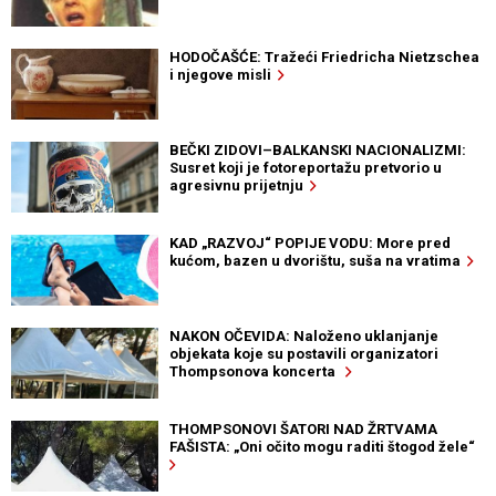
HODOČAŠĆE: Tražeći Friedricha Nietzschea
i njegove misli
BEČKI ZIDOVI–BALKANSKI NACIONALIZMI:
Susret koji je fotoreportažu pretvorio u
agresivnu prijetnju
KAD „RAZVOJ“ POPIJE VODU: More pred
kućom, bazen u dvorištu, suša na vratima
NAKON OČEVIDA: Naloženo uklanjanje
objekata koje su postavili organizatori
Thompsonova koncerta
THOMPSONOVI ŠATORI NAD ŽRTVAMA
FAŠISTA: „Oni očito mogu raditi štogod žele“