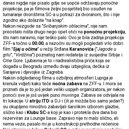
danas nigdje nije pisalo gdje se uopće održavaju ponoćne
projekcije, pa je filmova željni posjetitelj bio osuđen na
tumaranje dvorištima SC-a u potrazi za dvoranom, što i nije
zgodno ako dolazite
"
na knap
"
.
Nakon nezgode sa
"
Svibanjskim oblacima
", nije nam
preostalo ništa drugo nego opet otići na
ponoćnu projekciju
,
što nam naravno, nije teško palo. Ovo je bila zadnja projekcija
ZFF-a točno u
00.00
, a nazočni su mogli pogledati vrlo dobri
film "
Sjaj u očima
" u režiji Srđana
Karanovića
("
Jagode u
grlu
", "
Virdžina
") poznatog nam redatelja iz susjedne Srbije i
Crne Gore. Ljubavna je to i nadrealistična priča koja se
događa u Beogradu između dvaju izbjeglica, dečka iz
Sarajeva i djevojke iz Zagreba.
Nakon odgledanog filma u ozbiljnoj atmosferi Lupiga je
krenula vidjeti kako teče
noćna zabava
na ZFF-u. I mora se
priznati da je to još jedan veliki uspjeh organizatora, jer nakon
ponoći sve je još uvijek puno
muvinga
. Zabava se odvijala na
tri lokacije. U
atriju ITD
-a DJ-i (ili je možda bio samo jedan?)
su okupljeno mnoštvo zabavljali šarolikim izborom glazbe,
slično kao i
Klubu SC
-a koji je kao i protekla dva dana bio
rezerviran za Lounge base. Zapravo nije ni malo slično, ali
nema veze, pasalo mi je u konstrukciji prethodne rečenice.