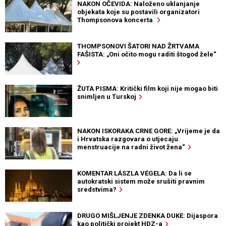
NAKON OČEVIDA: Naloženo uklanjanje
objekata koje su postavili organizatori
Thompsonova koncerta
THOMPSONOVI ŠATORI NAD ŽRTVAMA
FAŠISTA: „Oni očito mogu raditi štogod žele“
ŽUTA PISMA: Kritički film koji nije mogao biti
snimljen u Turskoj
NAKON ISKORAKA CRNE GORE: „Vrijeme je da
i Hrvatska razgovara o utjecaju
menstruacije na radni život žena“
KOMENTAR LÁSZLA VÉGELA: Da li se
autokratski sistem može srušiti pravnim
sredstvima?
DRUGO MIŠLJENJE ZDENKA DUKE: Dijaspora
kao politički projekt HDZ-a