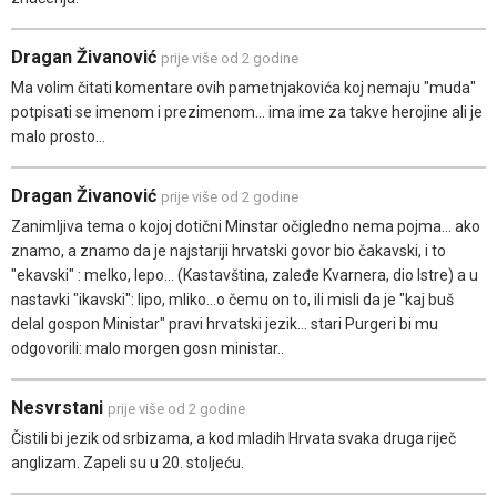
Dragan Živanović
prije više od 2 godine
Ma volim čitati komentare ovih pametnjakovića koj nemaju "muda"
potpisati se imenom i prezimenom... ima ime za takve herojine ali je
malo prosto...
Dragan Živanović
prije više od 2 godine
Zanimljiva tema o kojoj dotični Minstar očigledno nema pojma... ako
znamo, a znamo da je najstariji hrvatski govor bio čakavski, i to
"ekavski" : melko, lepo... (Kastavština, zaleđe Kvarnera, dio Istre) a u
nastavki "ikavski": lipo, mliko...o čemu on to, ili misli da je "kaj buš
delal gospon Ministar" pravi hrvatski jezik... stari Purgeri bi mu
odgovorili: malo morgen gosn ministar..
Nesvrstani
prije više od 2 godine
Čistili bi jezik od srbizama, a kod mladih Hrvata svaka druga riječ
anglizam. Zapeli su u 20. stoljeću.