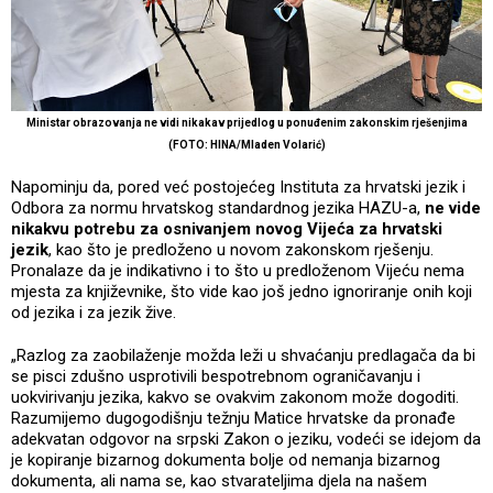
Ministar obrazovanja ne vidi nikakav prijedlog u ponuđenim zakonskim rješenjima
(FOTO: HINA/Mladen Volarić)
Napominju da, pored već postojećeg Instituta za hrvatski jezik i
Odbora za normu hrvatskog standardnog jezika HAZU-a,
ne vide
nikakvu potrebu za osnivanjem novog Vijeća za hrvatski
jezik
, kao što je predloženo u novom zakonskom rješenju.
Pronalaze da je indikativno i to što u predloženom Vijeću nema
mjesta za književnike, što vide kao još jedno ignoriranje onih koji
od jezika i za jezik žive.
„Razlog za zaobilaženje možda leži u shvaćanju predlagača da bi
se pisci zdušno usprotivili bespotrebnom ograničavanju i
uokvirivanju jezika, kakvo se ovakvim zakonom može dogoditi.
Razumijemo dugogodišnju težnju Matice hrvatske da pronađe
adekvatan odgovor na srpski Zakon o jeziku, vodeći se idejom da
je kopiranje bizarnog dokumenta bolje od nemanja bizarnog
dokumenta, ali nama se, kao stvarateljima djela na našem