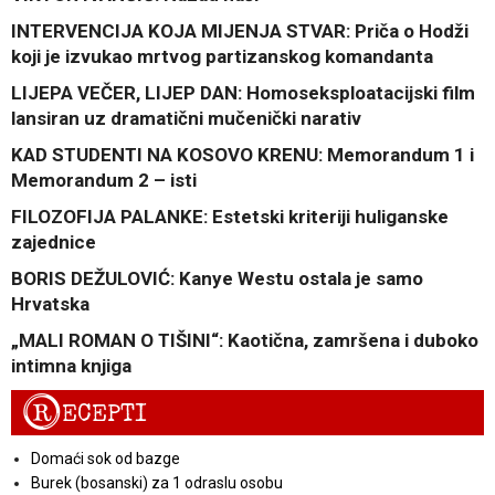
INTERVENCIJA KOJA MIJENJA STVAR: Priča o Hodži
koji je izvukao mrtvog partizanskog komandanta
LIJEPA VEČER, LIJEP DAN: Homoseksploatacijski film
lansiran uz dramatični mučenički narativ
KAD STUDENTI NA KOSOVO KRENU: Memorandum 1 i
Memorandum 2 – isti
FILOZOFIJA PALANKE: Estetski kriteriji huliganske
zajednice
BORIS DEŽULOVIĆ: Kanye Westu ostala je samo
Hrvatska
„MALI ROMAN O TIŠINI“: Kaotična, zamršena i duboko
intimna knjiga
R
ECEPTI
Domaći sok od bazge
Burek (bosanski) za 1 odraslu osobu