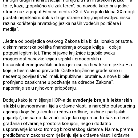
mnogih drugih manifestacija moraju biti na hrvatskom jeziku – a
to je, kažu, „poprilično sklizak teren“, pa navode kako bi s jedne
strane nazivi poput Fitness centra XX ili Vaterpolo kluba XX mogli
postati neprikladni, dok s druge strane stoji „neprihvatljivo niska
razina korištenja hrvatskog jezika naših vodećih političara i
medija“.
„Jedna od posljedica ovakvog Zakona bila bi da, ionako prisutna,
diskriminatorska politika financiranja otkupa knjiga – dobije
potpuni legitimitet. Time bi javne knjižnice izgubile svaku
mogućnost nabavke knjiga srpskih, crnogorskih i
bosanskohercegovačkih autora jer nisu na hrvatskom jeziku – a
koje je besmisleno prevoditi. Čistke knjižnične građe smo u
nedavnoj povijesti već imali, impulzivne i brutalne, a nove bi bile
profinjeno zapakirane u pozivanje na odredbe Zakona“,
napominje se u njihovom priopćenju.
Dodaju kako je mišljenje HDP-a da
uvođenje brojnih lektorskih
službi
u javnopravna i tijela državne vlasti, a naročito outsourcing
agencija koje će „niknuti iz redova rodbine, tazbine i partijskih
prijatelja“, ne samo da znači još jedan ogroman trošak na teret
građana i otvaranje prostora korupciji, nego i dodatno
usporavanje ionako tromog birokratskog sistema. Naime, prema
predloženom zakonskom rješenju tijela državne vlasti i državne