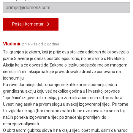
Pošalji komentar
Vladimir
prije više od 2 godine
To igranje s jezikom, koji je prije dva stoljeća odabran da bi povezalo
južne Slavene je danas postalo apsurdno, no ne samo u Hrvatskoj.
Akcija koja će dovesti do Zakona o jeziku podsjeća me po mnogom
čemu sličnim akcijama koje provodi svako društvo osnovano na
jednoumlju.
Pa i ove današnje dobronamjerne kritike ni ne spominju jednu
grandioznu akciju koju već nekoliko godina u Hrvatskoj provode
"opričnici" iz govornih medija, po zamisli anonimnih reformatora:
Uvesti naglasak na prvom slogu u svakoj izgovorenoj riječi. Pri tome
to izgleda nikoga (bar meni poznato) to ne uzrujava iako se na taj
način poneka izgovorena riječ po značenju promijeni do
neprepoznatljivosti.
O ubrzanom gubitku slova h na kraju riječi opet muk, osim da narod