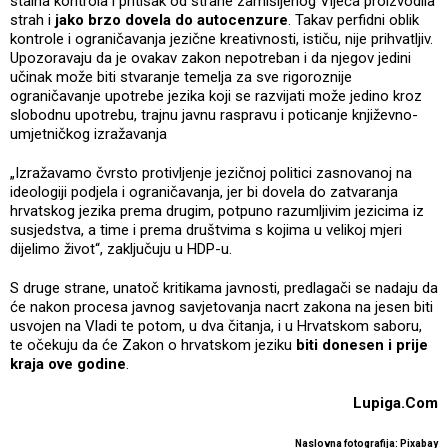
stalna kontrola i pritisak od strane zamišljenog Vijeća proizvodila
strah i
jako brzo dovela do autocenzure
. Takav perfidni oblik
kontrole i ograničavanja jezične kreativnosti, ističu, nije prihvatljiv.
Upozoravaju da je ovakav zakon nepotreban i da njegov jedini
učinak može biti stvaranje temelja za sve rigoroznije
ograničavanje upotrebe jezika koji se razvijati može jedino kroz
slobodnu upotrebu, trajnu javnu raspravu i poticanje književno-
umjetničkog izražavanja
„Izražavamo čvrsto protivljenje jezičnoj politici zasnovanoj na
ideologiji podjela i ograničavanja, jer bi dovela do zatvaranja
hrvatskog jezika prema drugim, potpuno razumljivim jezicima iz
susjedstva, a time i prema društvima s kojima u velikoj mjeri
dijelimo život“, zaključuju u HDP-u.
S druge strane, unatoč kritikama javnosti, predlagači se nadaju da
će nakon procesa javnog savjetovanja nacrt zakona na jesen biti
usvojen na Vladi te potom, u dva čitanja, i u Hrvatskom saboru,
te očekuju da će Zakon o hrvatskom jeziku
biti donesen i prije
kraja ove godine
.
Lupiga.Com
Naslovna fotografija: Pixabay