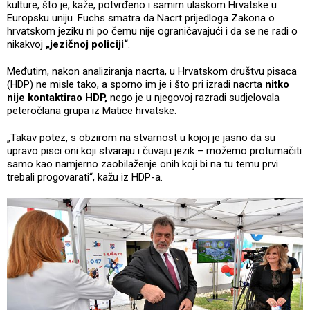
kulture, što je, kaže, potvrđeno i samim ulaskom Hrvatske u
Europsku uniju. Fuchs smatra da Nacrt prijedloga Zakona o
hrvatskom jeziku ni po čemu nije ograničavajući i da se ne radi o
nikakvoj
„jezičnoj policiji“
.
Međutim, nakon analiziranja nacrta, u Hrvatskom društvu pisaca
(HDP) ne misle tako, a sporno im je i što pri izradi nacrta
nitko
nije kontaktirao HDP,
nego je u njegovoj razradi sudjelovala
peteročlana grupa iz Matice hrvatske.
„Takav potez, s obzirom na stvarnost u kojoj je jasno da su
upravo pisci oni koji stvaraju i čuvaju jezik – možemo protumačiti
samo kao namjerno zaobilaženje onih koji bi na tu temu prvi
trebali progovarati“, kažu iz HDP-a.