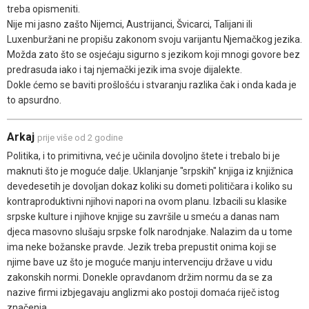
treba opismeniti.
Nije mi jasno zašto Nijemci, Austrijanci, Švicarci, Talijani ili
Luxenburžani ne propišu zakonom svoju varijantu Njemačkog jezika.
Možda zato što se osjećaju sigurno s jezikom koji mnogi govore bez
predrasuda iako i taj njemački jezik ima svoje dijalekte.
Dokle ćemo se baviti prošlošću i stvaranju razlika čak i onda kada je
to apsurdno.
Arkaj
prije više od 2 godine
Politika, i to primitivna, već je učinila dovoljno štete i trebalo bi je
maknuti što je moguće dalje. Uklanjanje "srpskih" knjiga iz knjižnica
devedesetih je dovoljan dokaz koliki su dometi političara i koliko su
kontraproduktivni njihovi napori na ovom planu. Izbacili su klasike
srpske kulture i njihove knjige su završile u smeću a danas nam
djeca masovno slušaju srpske folk narodnjake. Nalazim da u tome
ima neke božanske pravde. Jezik treba prepustit onima koji se
njime bave uz što je moguće manju intervenciju države u vidu
zakonskih normi. Donekle opravdanom držim normu da se za
nazive firmi izbjegavaju anglizmi ako postoji domaća riječ istog
značenja.