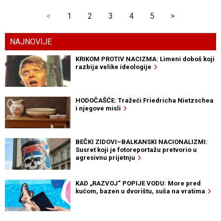
<
1
2
3
4
5
>
NAJNOVIJE
KRIKOM PROTIV NACIZMA: Limeni doboš koji
razbija velike ideologije
HODOČAŠĆE: Tražeći Friedricha Nietzschea
i njegove misli
BEČKI ZIDOVI–BALKANSKI NACIONALIZMI:
Susret koji je fotoreportažu pretvorio u
agresivnu prijetnju
KAD „RAZVOJ“ POPIJE VODU: More pred
kućom, bazen u dvorištu, suša na vratima