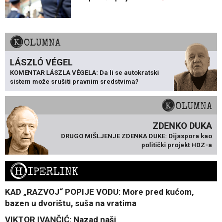
KOLUMNA
LÁSZLÓ VÉGEL
KOMENTAR LÁSZLA VÉGELA: Da li se autokratski
sistem može srušiti pravnim sredstvima?
KOLUMNA
ZDENKO DUKA
DRUGO MIŠLJENJE ZDENKA DUKE: Dijaspora kao
politički projekt HDZ-a
H
IPERLINK
KAD „RAZVOJ“ POPIJE VODU: More pred kućom,
bazen u dvorištu, suša na vratima
VIKTOR IVANČIĆ: Nazad naši