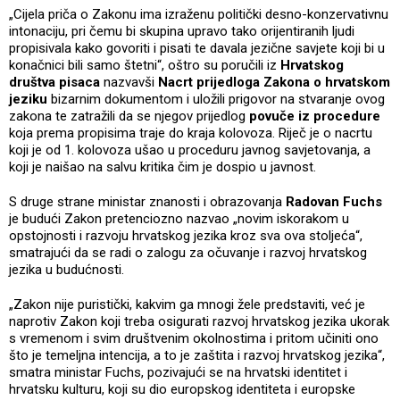
„Cijela priča o Zakonu ima izraženu politički desno-konzervativnu
intonaciju, pri čemu bi skupina upravo tako orijentiranih ljudi
propisivala kako govoriti i pisati te davala jezične savjete koji bi u
konačnici bili samo štetni“, oštro su poručili iz
Hrvatskog
društva pisaca
nazvavši
Nacrt prijedloga Zakona o hrvatskom
jeziku
bizarnim dokumentom i uložili prigovor na stvaranje ovog
zakona te zatražili da se njegov prijedlog
povuče iz procedure
koja prema propisima traje do kraja kolovoza. Riječ je o nacrtu
koji je od 1. kolovoza ušao u proceduru javnog savjetovanja, a
koji je naišao na salvu kritika čim je dospio u javnost.
S druge strane ministar znanosti i obrazovanja
Radovan Fuchs
je budući Zakon pretenciozno nazvao „novim iskorakom u
opstojnosti i razvoju hrvatskog jezika kroz sva ova stoljeća“,
smatrajući da se radi o zalogu za očuvanje i razvoj hrvatskog
jezika u budućnosti.
„Zakon nije puristički, kakvim ga mnogi žele predstaviti, već je
naprotiv Zakon koji treba osigurati razvoj hrvatskog jezika ukorak
s vremenom i svim društvenim okolnostima i pritom učiniti ono
što je temeljna intencija, a to je zaštita i razvoj hrvatskog jezika“,
smatra ministar Fuchs, pozivajući se na hrvatski identitet i
hrvatsku kulturu, koji su dio europskog identiteta i europske