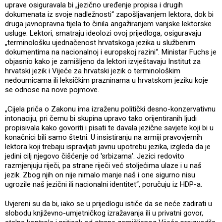
uprave osiguravala bi „jezično uređenje propisa i drugih
dokumenata iz svoje nadležnosti“ zapošljavanjem lektora, dok bi
druga javnopravna tijela to činila angažiranjem vanjske lektorske
usluge. Lektori, smatraju ideolozi ovoj prijedloga, osiguravaju
„terminološku ujednačenost hrvatskoga jezika u službenim
dokumentima na nacionalnoj i europskoj razini“. Ministar Fuchs je
objasnio kako je zamišljeno da lektori izvještavaju Institut za
hrvatski jezik i Vijeće za hrvatski jezik o terminološkim
nedoumicama ili leksičkim prazninama u hrvatskom jeziku koje
se odnose na nove pojmove.
„Cijela priča o Zakonu ima izraženu politički desno-konzervativnu
intonaciju, pri čemu bi skupina upravo tako orijentiranih ljudi
propisivala kako govoriti i pisati te davala jezične savjete koji bi u
konačnici bili samo štetni. U insistiranju na armiji pravovjernih
lektora koji trebaju ispravljati javnu upotrebu jezika, izgleda da je
jedini cilj njegovo čišćenje od 'srbizama'. Jezici redovito
razmjenjuju riječi, pa strane riječi već stoljećima ulaze i u naš
jezik. Zbog njih on nije nimalo manje naš i one sigurno nisu
ugrozile naš jezični ili nacionalni identitet“, poručuju iz HDP-a.
Uvjereni su da bi, iako se u prijedlogu ističe da se neće zadirati u
slobodu književno-umjetničkog izražavanja ili u privatni govor,