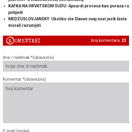
KAFKA NA HRVATSKOM SUDU: Apsurdi procesa kao poraza i u
pobjedi
MEDŽUSLOVJANSKY: Ukoliko ste Slaven ovaj novi jezik biste
morali razumjeti
K
OMENTARI
broj komentara:
23
Ime / nadimak *(obavezno)
Komentar *(obavezno)
E-mail (opcija)