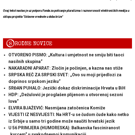
Ovaj tekst nastao je uz potporu Fonda za poticanje pluralizma i raznovrsnosti elektroničkih medija u
sklopu projekta "Ustavne vrednote u doba krize"
S
RODNE NOVICE
OTVORENO PISMO: „Kultura i umjetnost ne smiju biti taoci
nasilnih skupina“
NAKARADNI APARAT: Zločin je počinjen, a kazna nas stiže
SRPSKA REČ ZA SRPSKI SVET: „Ovo su moji prijedlozi za
doprinos srpskom jeziku“
SRĐAN PUHALO: Jezički dokaz diskriminacije Hrvata u BiH
HDP: „Dežulović je proglašen plijenom u otvorenoj sezoni
lova“
ELVIRA BJAŽEVIĆ: Nasmijana zatočenica Komiže
VIJESTI IZ NESVIJESTI: Na HRT-u se čudom čude kako netko
iz Srbije u samo tri godine može naučiti hrvatski jezik
U 56 PRIMJERA (HUMORESKA): Balkanska fasciniranost
„kurcem“ u svakodnevnoj komunikaciji