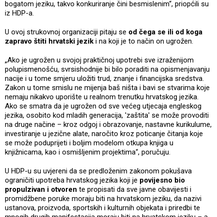
bogatom jeziku, takvo konkuriranje čini besmislenim“, priopćili su
iz HDP-a.
U ovoj strukovnoj organizaciji pitaju se
od čega se ili od koga
zapravo štiti hrvatski jezik
i na koji je to način on ugrožen.
„Ako je ugrožen u svojoj praktičnoj upotrebi sve izraženijom
polupismenošću, svrsishodnije bi bilo poraditi na opismenjavanju
nacije i u tome smjeru uložiti trud, znanje i financijska sredstva.
Zakon u tome smislu ne mijenja baš ništa i bavi se stvarima koje
nemaju nikakvo uporište u realnom trenutku hrvatskog jezika.
Ako se smatra da je ugrožen od sve većeg utjecaja engleskog
jezika, osobito kod mladih generacija, 'zaštita' se može provoditi
na druge načine – kroz odgoj i obrazovanje, nastavne kurikulume,
investiranje u jezične alate, naročito kroz poticanje čitanja koje
se može poduprijeti i boljim modelom otkupa knjiga u
knjižnicama, kao i osmišljenim projektima“, poručuju.
U HDP-u su uvjereni da se predloženim zakonom pokušava
ograničiti upotreba hrvatskog jezika koji je
povijesno bio
propulzivan i otvoren
te propisati da sve javne obavijesti i
promidžbene poruke moraju biti na hrvatskom jeziku, da nazivi
ustanova, proizvoda, sportskih i kulturnih objekata i priredbi te