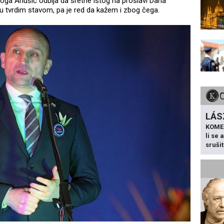
a Anušić odbija da sretne istog na proslavi Dana
gu tvrdim stavom, pa je red da kažem i zbog čega.
LÁS
KOME
li se
sruši