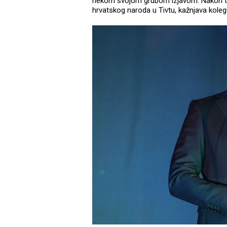
nekom svojom grubom izjavom. Nakon tog
hrvatskog naroda u Tivtu, kažnjava kole