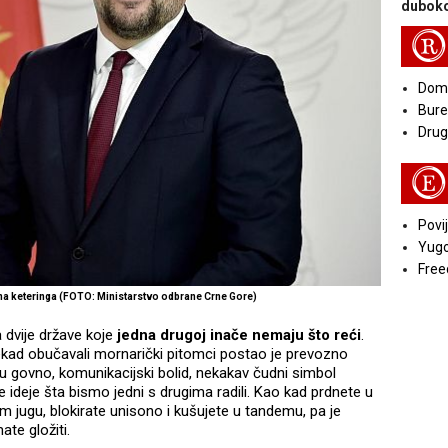
duboko
R
Doma
Bure
Druga
E
Povij
Yugo
Free
na keteringa (FOTO: Ministarstvo odbrane Crne Gore)
 dvije države koje
jedna drugoj inače nemaju što reći
.
ekad obučavali mornarički pitomci postao je prevozno
u govno, komunikacijski bolid, nekakav čudni simbol
 ideje šta bismo jedni s drugima radili. Kao kad prdnete u
om jugu, blokirate unisono i kušujete u tandemu, pa je
te gložiti.