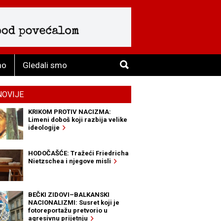
mo
Gledali smo
NOVIJE
KRIKOM PROTIV NACIZMA:
Limeni doboš koji razbija velike
ideologije
HODOČAŠĆE: Tražeći Friedricha
Nietzschea i njegove misli
BEČKI ZIDOVI–BALKANSKI
NACIONALIZMI: Susret koji je
fotoreportažu pretvorio u
agresivnu prijetnju