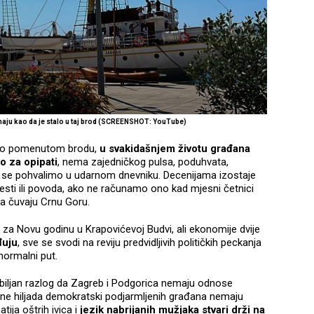
maju kao da je stalo u taj brod (SCREENSHOT: YouTube)
va o pomenutom brodu,
u svakidašnjem životu građana
o za opipati
, nema zajedničkog pulsa, poduhvata,
da se pohvalimo u udarnom dnevniku. Decenijama izostaje
jesti ili povoda, ako ne računamo ono kad mjesni četnici
da čuvaju Crnu Goru.
 za Novu godinu u Krapovićevoj Budvi, ali ekonomije dvije
đuju
, sve se svodi na reviju predvidljivih političkih peckanja
 normalni put.
 ozbiljan razlog da Zagreb i Podgorica nemaju odnose
totine hiljada demokratski podjarmljenih građana nemaju
tija oštrih ivica i
jezik nabrijanih mužjaka
stvari drži na