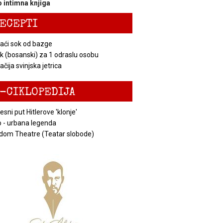
 intimna knjiga
ECEPTI
ći sok od bazge
k (bosanski) za 1 odraslu osobu
čija svinjska jetrica
-CIKLOPEDIJA
esni put Hitlerove 'klonje'
 - urbana legenda
dom Theatre (Teatar slobode)