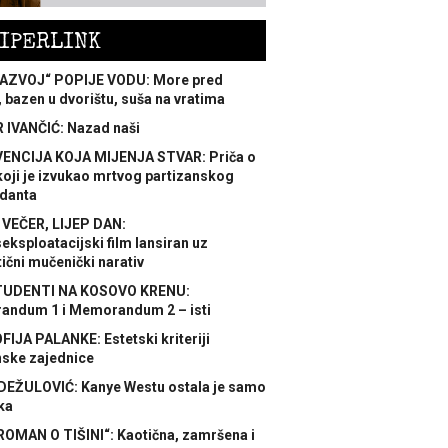
IPERLINK
AZVOJ“ POPIJE VODU: More pred
 bazen u dvorištu, suša na vratima
 IVANČIĆ: Nazad naši
ENCIJA KOJA MIJENJA STVAR: Priča o
koji je izvukao mrtvog partizanskog
danta
 VEČER, LIJEP DAN:
ksploatacijski film lansiran uz
ični mučenički narativ
TUDENTI NA KOSOVO KRENU:
ndum 1 i Memorandum 2 – isti
FIJA PALANKE: Estetski kriteriji
nske zajednice
DEŽULOVIĆ: Kanye Westu ostala je samo
ka
ROMAN O TIŠINI“: Kaotična, zamršena i