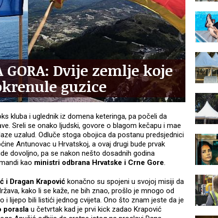
 GORA: Dvije zemlje koje
okrenule guzice
ks kluba i uglednik iz domena keteringa, pa počeli da
e. Sreli se onako ljudski, govore o blagom kečapu i mae
prolaze uzalud. Odluče stoga obojica da postanu predsjednici
ćine Antunovac u Hrvatskoj, a ovaj drugi bude prvak
ude dovoljno, pa se nakon nešto dosadnih godina
komandi kao
ministri odbrana Hrvatske i Crne Gore
.
ć i Dragan Krapović
konačno su spojeni u svojoj misiji da
 država, kako li se kaže, ne bih znao, prošlo je mnogo od
 i lijepo bili listići jednog cvijeta. Ono što znam jeste da je
o porasla
u četvrtak kad je prvi kick zadao Krapović