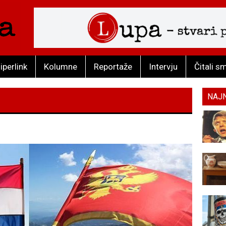
iperlink
Kolumne
Reportaže
Intervju
Čitali s
NAJ