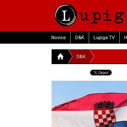
Novice
D&K
Lupiga TV
H
D&K