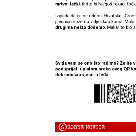
mrtvoj tački
, ili što bi Njegoš rekao, točki
Izgleda da će se odnosi Hrvatske i Crne
pjesnici možemo vidjeti kao korist. Malo 
drugima nešto dođemo
. Makar to bio 
Sviđa vam se ono što radimo? Želite v
poduprijeti uplatom preko ovog QR kod
dobrodošao vjetar u leđa.
S
RODNE NOVICE