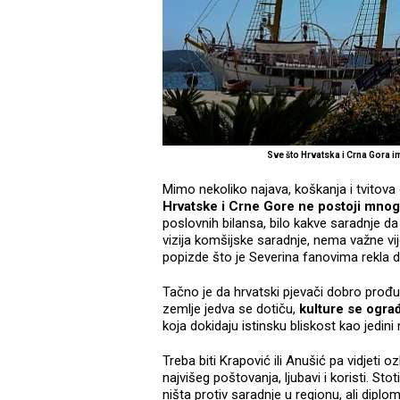
Sve što Hrvatska i Crna Gora i
Mimo nekoliko najava, koškanja i tvito
Hrvatske i Crne Gore ne postoji mnog
poslovnih bilansa, bilo kakve saradnje 
vizija komšijske saradnje, nema važne vi
popizde što je Severina fanovima rekla 
Tačno je da hrvatski pjevači dobro prođu
zemlje jedva se dotiču,
kulture se ogra
koja dokidaju istinsku bliskost kao jedini
Treba biti Krapović ili Anušić pa vidjeti
najvišeg poštovanja, ljubavi i koristi. S
ništa protiv saradnje u regionu, ali diploma