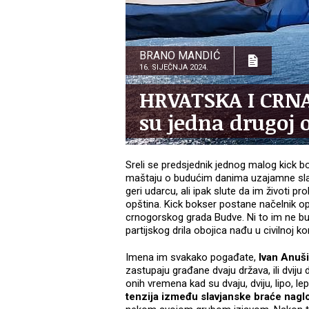
BRANO MANDIĆ
16. SIJEČNJA 2024.
HRVATSKA I CRNA
su jedna drugoj 
Sreli se predsjednik jednog malog kick bo
maštaju o budućim danima uzajamne slav
geri udarcu, ali ipak slute da im životi 
opština. Kick bokser postane načelnik op
crnogorskog grada Budve. Ni to im ne b
partijskog drila obojica nađu u civilnoj 
Imena im svakako pogađate,
Ivan Anuši
zastupaju građane dvaju država, ili dviju
onih vremena kad su dvaju, dviju, lipo, lepo
tenzija između slavjanske braće nagl