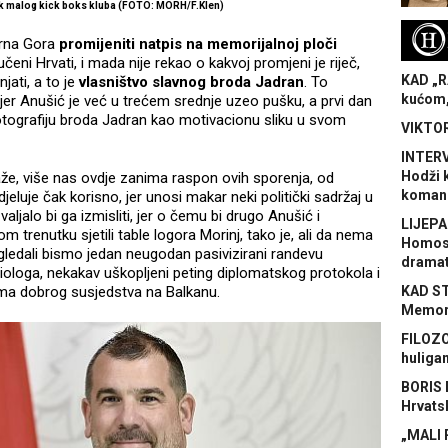
k malog kick boks kluba (FOTO: MORH/F.Klen)
H
Crna Gora
promijeniti natpis na memorijalnoj ploči
eni Hrvati, i mada nije rekao o kakvoj promjeni je riječ,
KAD „R
jati, a to je
vlasništvo slavnog broda Jadran
. To
kućom,
 jer Anušić je već u trećem srednje uzeo pušku, a prvi dan
tografiju broda Jadran kao motivacionu sliku u svom
VIKTOR
INTERV
Hodži 
že, više nas ovdje zanima raspon ovih sporenja, od
koman
eluje čak korisno, jer unosi makar neki politički sadržaj u
ljalo bi ga izmisliti, jer o čemu bi drugo Anušić i
LIJEPA
 trenutku sjetili table logora Morinj, tako je, ali da nema
Homose
 gledali bismo jedan neugodan pasivizirani randevu
dramat
iologa, nekakav uškopljeni peting diplomatskog protokola i
nema dobrog susjedstva na Balkanu.
KAD S
Memora
FILOZO
huliga
BORIS 
Hrvats
„MALI 