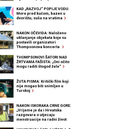
KAD „RAZVOJ“ POPIJE VODU:
More pred kućom, bazen u
dvorištu, suša na vratima
NAKON OČEVIDA: Naloženo
uklanjanje objekata koje su
postavili organizatori
Thompsonova koncerta
THOMPSONOVI ŠATORI NAD
ŽRTVAMA FAŠISTA: „Oni očito
mogu raditi štogod žele“
ŽUTA PISMA: Kritički film koji
nije mogao biti snimljen u
Turskoj
NAKON ISKORAKA CRNE GORE:
„Vrijeme je da i Hrvatska
razgovara o utjecaju
menstruacije na radni život
žena“