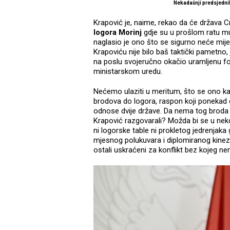
Nekadašnji predsjedni
Krapović je, naime, rekao da će država 
logora Morinj
gdje su u prošlom ratu muč
naglasio je ono što se sigurno neće mijen
Krapoviću nije bilo baš taktički pametno,
na poslu svojeručno okačio uramljenu fo
ministarskom uredu.
Nećemo ulaziti u meritum, što se ono ka
brodova do logora, raspon koji ponekad dj
odnose dvije države. Da nema tog broda va
Krapović razgovarali? Možda bi se u nekom
ni logorske table ni prokletog jedrenjaka
mjesnog polukuvara i diplomiranog kinez
ostali uskraćeni za konflikt bez kojeg 