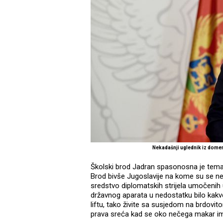
Nekadašnji uglednik iz dome
Školski brod Jadran spasonosna je tema
Brod bivše Jugoslavije na kome su se n
sredstvo diplomatskih strijela umočenih 
državnog aparata u nedostatku bilo kakve
liftu, tako živite sa susjedom na brdovit
prava sreća kad se oko nečega makar ima