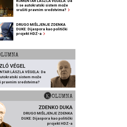
KOMENTAR LÁSZLA VÉGELA: Da
li se autokratski sistem može
srušiti pravnim sredstvima?
DRUGO MIŠLJENJE ZDENKA
DUKE: Dijaspora kao politički
projekt HDZ-a
KOLUMNA
ZLÓ VÉGEL
NTAR LÁSZLA VÉGELA: Da
 autokratski sistem može
ti pravnim sredstvima?
KOLUMNA
ZDENKO DUKA
DRUGO MIŠLJENJE ZDENKA
DUKE: Dijaspora kao politički
projekt HDZ-a