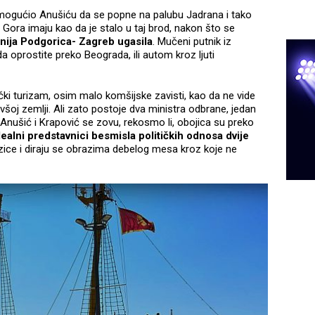
omogućio Anušiću da se popne na palubu Jadrana i tako
 Gora imaju kao da je stalo u taj brod, nakon što se
inija Podgorica- Zagreb ugasila
. Mučeni putnik iz
a oprostite preko Beograda, ili autom kroz ljuti
čki turizam, osim malo komšijske zavisti, kao da ne vide
bivšoj zemlji. Ali zato postoje dva ministra odbrane, jedan
Anušić i Krapović se zovu, rekosmo li, obojica su preko
ealni predstavnici besmisla političkih odnosa dvije
zice i diraju se obrazima debelog mesa kroz koje ne