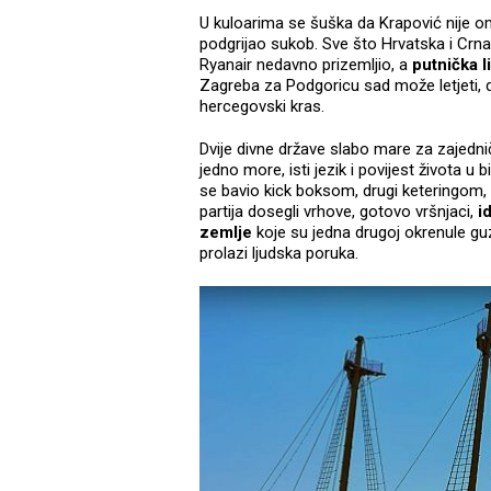
U kuloarima se šuška da Krapović nije 
podgrijao sukob. Sve što Hrvatska i Crna
Ryanair nedavno prizemljio, a
putnička l
Zagreba za Podgoricu sad može letjeti, d
hercegovski kras.
Dvije divne države slabo mare za zajedni
jedno more, isti jezik i povijest života u 
se bavio kick boksom, drugi keteringom, 
partija dosegli vrhove, gotovo vršnjaci,
id
zemlje
koje su jedna drugoj okrenule gu
prolazi ljudska poruka.