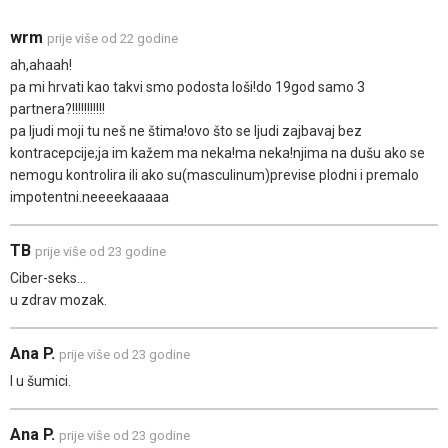
wrm
prije više od 22 godine
ah,ahaah!
pa mi hrvati kao takvi smo podosta loši!do 19god samo 3
partnera?!!!!!!!!!!!
pa ljudi moji tu neš ne štima!ovo što se ljudi zajbavaj bez
kontracepcije;ja im kažem ma neka!ma neka!njima na dušu ako se
nemogu kontrolira ili ako su(masculinum)previse plodni i premalo
impotentni.neeeekaaaaa
TB
prije više od 23 godine
Ciber-seks...
u zdrav mozak.
Ana P.
prije više od 23 godine
I u šumici.
Ana P.
prije više od 23 godine