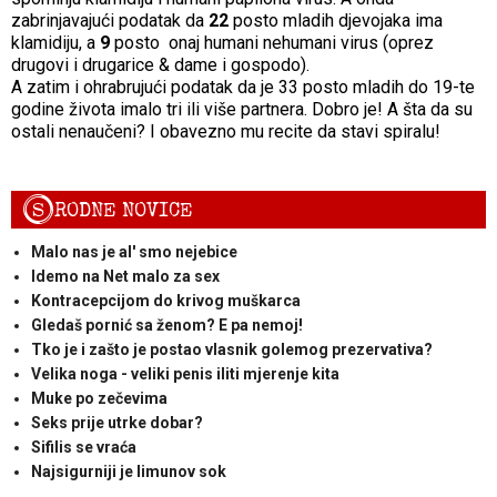
zabrinjavajući podatak da
22
posto mladih djevojaka ima
klamidiju, a
9
posto onaj humani nehumani virus (oprez
drugovi i drugarice & dame i gospodo).
A zatim i ohrabrujući podatak da je 33 posto mladih do 19-te
godine života imalo tri ili više partnera. Dobro je! A šta da su
ostali nenaučeni? I obavezno mu recite da stavi spiralu!
S
RODNE NOVICE
Malo nas je al' smo nejebice
Idemo na Net malo za sex
Kontracepcijom do krivog muškarca
Gledaš pornić sa ženom? E pa nemoj!
Tko je i zašto je postao vlasnik golemog prezervativa?
Velika noga - veliki penis iliti mjerenje kita
Muke po zečevima
Seks prije utrke dobar?
Sifilis se vraća
Najsigurniji je limunov sok