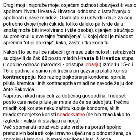
Dragi moji i najdraže moje, osjećam dužnost obavijestiti vas o
spolnom životu Hrvata & Hrvatica. odnosno o istraživanju o
spolnosti u naše mladeži. Osim što su ustvrdili da je za sex
potrebno dvoje (neki čak idu toliko daleko pa tvrde da u
snošaj može biti involvirano i više osoba), cijenjeni stručnjaci
su proniknuli u sve tajne "tarabljenja". U kojoj dobi je mladost
spremna "otići do kraja", kako, zašto i tko koga tu
Nakon što su na lice nabacili grimasu zabrinutosti, istraživači
su objavili da čak
60
posto mladih
Hrvata & Hrvatica
stupa
u spolne odnose (narodski - pristupa
jebanju
) između 15-e i
16-e godine, a samo njih trećina pri gužvanju plahti koristi
kontracepciju
. Kao razlog bojkotiranja kondoma, spirala,
pilula, kremica i inih kontraceptiva mladi ne navode želju don
Ante Bakovića.
Naprotiv, nikad nisu čuli za dotičnog gospodina. Trideset
posto cura neće pilule jer misle da će se udebljati. Trećina
mladih koji koriste neku zaštitu kupuje kondome, ali ih
mladost nerijetko koristi
neadekvatno
(ne bih znao kako to
izgleda - valjda ih stavljaju na nogu).
Već spomenuti istraživači zato vrište na porast spolno
prenosivih
bolesti
koje izravno utječu na plodnost žena, pa
spominju klamidiju i humani papilona virus. A onda