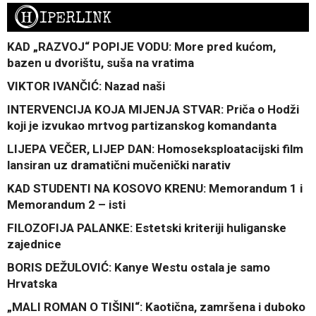
H
IPERLINK
KAD „RAZVOJ“ POPIJE VODU: More pred kućom,
bazen u dvorištu, suša na vratima
VIKTOR IVANČIĆ: Nazad naši
INTERVENCIJA KOJA MIJENJA STVAR: Priča o Hodži
koji je izvukao mrtvog partizanskog komandanta
LIJEPA VEČER, LIJEP DAN: Homoseksploatacijski film
lansiran uz dramatični mučenički narativ
KAD STUDENTI NA KOSOVO KRENU: Memorandum 1 i
Memorandum 2 – isti
FILOZOFIJA PALANKE: Estetski kriteriji huliganske
zajednice
BORIS DEŽULOVIĆ: Kanye Westu ostala je samo
Hrvatska
„MALI ROMAN O TIŠINI“: Kaotična, zamršena i duboko