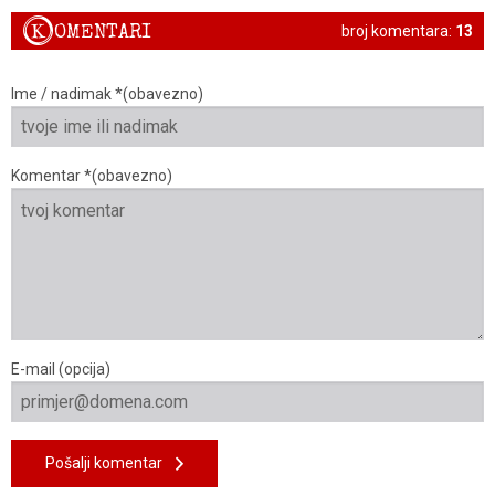
K
OMENTARI
broj komentara:
13
Ime / nadimak *(obavezno)
Komentar *(obavezno)
E-mail (opcija)
Pošalji komentar