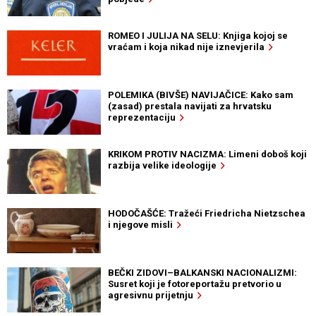
ROMEO I JULIJA NA SELU: Knjiga kojoj se
vraćam i koja nikad nije iznevjerila
POLEMIKA (BIVŠE) NAVIJAČICE: Kako sam
(zasad) prestala navijati za hrvatsku
reprezentaciju
KRIKOM PROTIV NACIZMA: Limeni doboš koji
razbija velike ideologije
HODOČAŠĆE: Tražeći Friedricha Nietzschea
i njegove misli
BEČKI ZIDOVI–BALKANSKI NACIONALIZMI:
Susret koji je fotoreportažu pretvorio u
agresivnu prijetnju