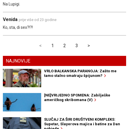
Na Lupigi.
Venida
prije više od 23 godine
Ko, sta, di sex?!?!
<
1
2
3
>
NAJNOVIJE
VRLO BALKANSKA PARANOJA: Zašto me
tamo stalno smatraju špijunom?
[NE]VRIJEDNO SPOMENA: Zabilješke
američkog skribomana (V)
SLUČAJ ZA ŠIRI DRUŠTVENI KOMPLEKS:
Supetar, Slayerova majica i batine za Dan
pobjede