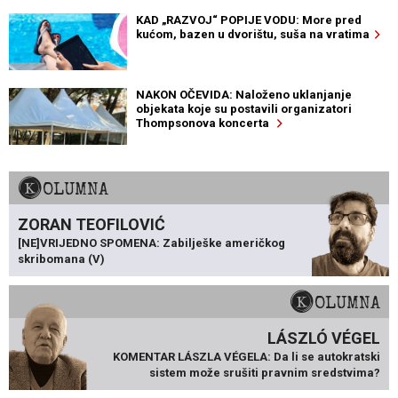
KAD „RAZVOJ“ POPIJE VODU: More pred
kućom, bazen u dvorištu, suša na vratima
NAKON OČEVIDA: Naloženo uklanjanje
objekata koje su postavili organizatori
Thompsonova koncerta
KOLUMNA
ZORAN TEOFILOVIĆ
[NE]VRIJEDNO SPOMENA: Zabilješke američkog
skribomana (V)
KOLUMNA
LÁSZLÓ VÉGEL
KOMENTAR LÁSZLA VÉGELA: Da li se autokratski
sistem može srušiti pravnim sredstvima?