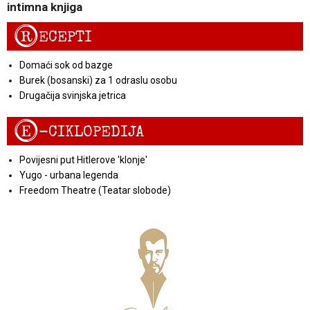
intimna knjiga
R
ECEPTI
Domaći sok od bazge
Burek (bosanski) za 1 odraslu osobu
Drugačija svinjska jetrica
E
-CIKLOPEDIJA
Povijesni put Hitlerove 'klonje'
Yugo - urbana legenda
Freedom Theatre (Teatar slobode)