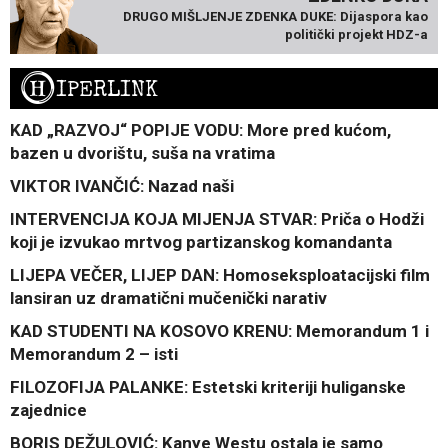
DRUGO MIŠLJENJE ZDENKA DUKE: Dijaspora kao
politički projekt HDZ-a
H
IPERLINK
KAD „RAZVOJ“ POPIJE VODU: More pred kućom,
bazen u dvorištu, suša na vratima
VIKTOR IVANČIĆ: Nazad naši
INTERVENCIJA KOJA MIJENJA STVAR: Priča o Hodži
koji je izvukao mrtvog partizanskog komandanta
LIJEPA VEČER, LIJEP DAN: Homoseksploatacijski film
lansiran uz dramatični mučenički narativ
KAD STUDENTI NA KOSOVO KRENU: Memorandum 1 i
Memorandum 2 – isti
FILOZOFIJA PALANKE: Estetski kriteriji huliganske
zajednice
BORIS DEŽULOVIĆ: Kanye Westu ostala je samo