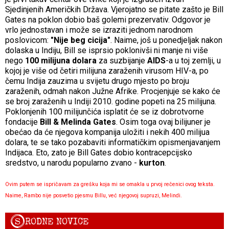
Sjedinjenih Američkih Država. Vjerojatno se pitate zašto je Bill
Gates na poklon dobio baš golemi prezervativ. Odgovor je
vrlo jednostavan i može se izraziti jednom narodnom
poslovicom:
"Nije beg cicija"
. Naime, još u ponedjeljak nakon
dolaska u Indiju, Bill se isprsio poklonivši ni manje ni više
nego
100 milijuna dolara
za suzbijanje
AIDS
-a u toj zemlji, u
kojoj je više od četiri milijuna zaraženih virusom HIV-a, po
čemu Indija zauzima u svijetu drugo mjesto po broju
zaraženih, odmah nakon Južne Afrike. Procjenjuje se kako će
se broj zaraženih u Indiji 2010. godine popeti na 25 milijuna.
Poklonjenih 100 milijunčića isplatit će se iz dobrotvorne
fondacije
Bill & Melinda Gates
. Osim toga ovaj bilijuner je
obećao da će njegova kompanija uložiti i nekih 400 milijua
dolara, te se tako pozabaviti informatičkim opismenjavanjem
Indijaca. Eto, zato je Bill Gates dobio kontracepcijsko
sredstvo, u narodu popularno zvano -
kurton
.
Ovim putem se ispričavam za grešku koja mi se omakla u prvoj rečenici ovog teksta.
Naime, Rambo nije posvetio pjesmu Billu, već njegovoj supruzi, Melindi.
S
RODNE NOVICE