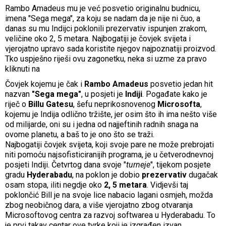
Rambo Amadeus mu je već posvetio originalnu budnicu,
imena "Sega mega", za koju se nadam da je nije ni čuo, a
danas su mu Indijci poklonili prezervativ ispunjen zrakom,
veličine oko 2, 5 metara. Najbogatiji je čovjek svijeta i
vjerojatno upravo sada koristite njegov najpoznatiji proizvod.
Tko uspješno riješi ovu zagonetku, neka si uzme za pravo
kliknuti na
Čovjek kojemu je čak i
Rambo Amadeus
posvetio jedan hit
nazvan
"Sega mega"
, u posjeti je
Indiji
. Pogađate kako je
riječ o
Billu Gatesu
, šefu neprikosnovenog
Microsofta
,
kojemu je Indija odlično tržište, jer osim što ih ima nešto više
od milijarde, oni su i jedna od najjeftinih radnih snaga na
ovome planetu, a baš to je ono što se traži.
Najbogatiji čovjek svijeta, koji svoje pare ne može prebrojati
niti pomoću najsofisticiranijih programa, je u četverodnevnoj
posjeti Indiji. Četvrtog dana svoje "
turneje
", tijekom posjete
gradu
Hyderabadu
, na poklon je dobio
prezervativ
dugačak
osam stopa, iliti negdje oko
2, 5 metara
. Vidjevši taj
poklončić Bill je na svoje lice nabacio lagani osmjeh, možda
zbog neobičnog dara, a više vjerojatno zbog otvaranja
Microsoftovog centra za razvoj softwarea u Hyderabadu. To
je prvi takav centar ove tvrke koji je izgrađen izvan