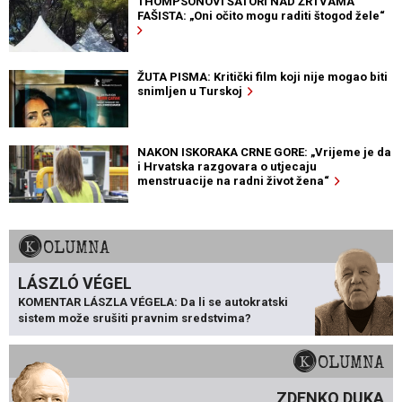
THOMPSONOVI ŠATORI NAD ŽRTVAMA
FAŠISTA: „Oni očito mogu raditi štogod žele“
ŽUTA PISMA: Kritički film koji nije mogao biti
snimljen u Turskoj
NAKON ISKORAKA CRNE GORE: „Vrijeme je da
i Hrvatska razgovara o utjecaju
menstruacije na radni život žena“
KOLUMNA
LÁSZLÓ VÉGEL
KOMENTAR LÁSZLA VÉGELA: Da li se autokratski
sistem može srušiti pravnim sredstvima?
KOLUMNA
ZDENKO DUKA