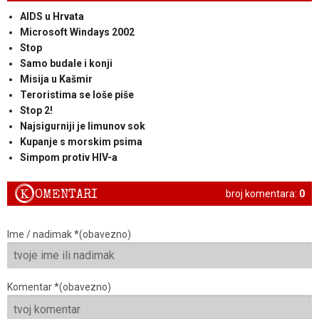
AIDS u Hrvata
Microsoft Windays 2002
Stop
Samo budale i konji
Misija u Kašmir
Teroristima se loše piše
Stop 2!
Najsigurniji je limunov sok
Kupanje s morskim psima
Simpom protiv HIV-a
K
OMENTARI
broj komentara:
0
Ime / nadimak *(obavezno)
Komentar *(obavezno)