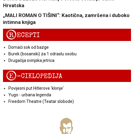
Hrvatska
„MALI ROMAN O TIŠINI“: Kaotična, zamršena i duboko
intimna knjiga
R
ECEPTI
Domaći sok od bazge
Burek (bosanski) za 1 odraslu osobu
Drugačija svinjska jetrica
E
-CIKLOPEDIJA
Povijesni put Hitlerove 'klonje'
Yugo - urbana legenda
Freedom Theatre (Teatar slobode)