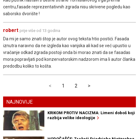
centru,fasade reprezentativnih zgrada nisu skrivene pogledu kao
saborsko dvorište !
robert
prije više od 13 godina
Da mi je samo znati štop je autor ovog teksta htio postići. Fasada
iznutra naravno da ne izgleda kao vanjska ali kad se već upustio u
vračanje odkad zgrada postoji onda bi morao znati da se fasadas
mora popravljati pod konzervatorskim nadzorom ima li autor članka
predodbu koliko to košta.
<
1
2
>
NAJNOVIJE
KRIKOM PROTIV NACIZMA: Limeni doboš koji
razbija velike ideologije
HODOČAŠĆE: Tražeći Friedricha Nietzschea