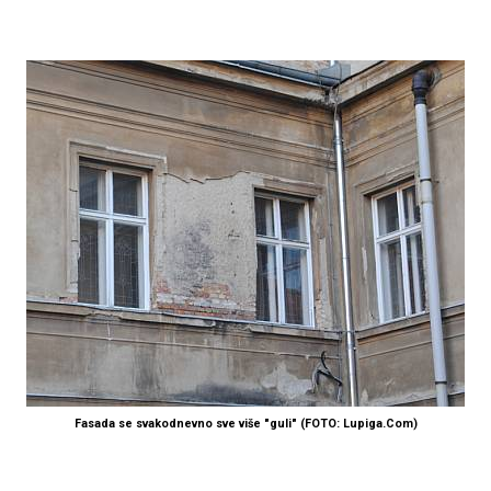
Fasada se svakodnevno sve više "guli" (FOTO: Lupiga.Com)