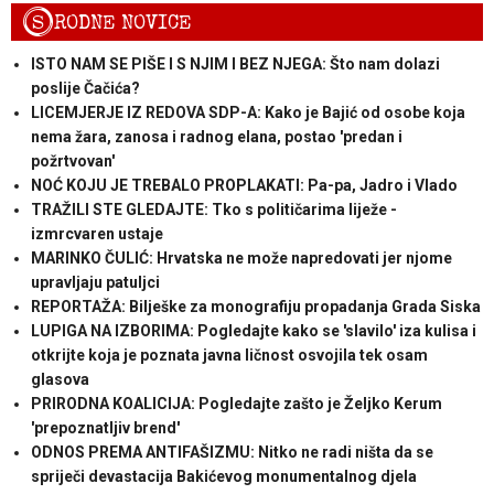
S
RODNE NOVICE
ISTO NAM SE PIŠE I S NJIM I BEZ NJEGA: Što nam dolazi
poslije Čačića?
LICEMJERJE IZ REDOVA SDP-A: Kako je Bajić od osobe koja
nema žara, zanosa i radnog elana, postao 'predan i
požrtvovan'
NOĆ KOJU JE TREBALO PROPLAKATI: Pa-pa, Jadro i Vlado
TRAŽILI STE GLEDAJTE: Tko s političarima liježe -
izmrcvaren ustaje
MARINKO ČULIĆ: Hrvatska ne može napredovati jer njome
upravljaju patuljci
REPORTAŽA: Bilješke za monografiju propadanja Grada Siska
LUPIGA NA IZBORIMA: Pogledajte kako se 'slavilo' iza kulisa i
otkrijte koja je poznata javna ličnost osvojila tek osam
glasova
PRIRODNA KOALICIJA: Pogledajte zašto je Željko Kerum
'prepoznatljiv brend'
ODNOS PREMA ANTIFAŠIZMU: Nitko ne radi ništa da se
spriječi devastacija Bakićevog monumentalnog djela