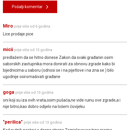
Pošalji komentar
Miro
prije više od 6 godina
Lice prodaje pice
micii
prije više od 13 godina
predlažem da se hitno donese Zakon da svaki građanin osim
saborskih zastupnika mora donirati za obnovu zgrade kako bi
bijednicima u saboru (odnosi se i na pijetlove i na zna se ) bilo
ugodnije osiromašivati građane
goga
prije više od 13 godina
oni koji su iza ovih vrata,osim pušaća,ne vide ruinu ove zgrade,a i
nije bitno,kao dobro odijelo na lošem čovijeku
"perilica"
prije više od 13 godina
Kad putnik nastavi s desne strane Tomislavovog trga prema