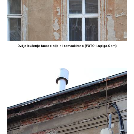
Ovdje bušenje fasade nije ni zamaskirano (FOTO: Lupiga.Com)