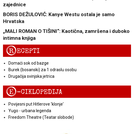
zajednice
BORIS DEŽULOVIĆ: Kanye Westu ostala je samo
Hrvatska
„MALI ROMAN O TIŠINI“: Kaotična, zamršena i duboko
intimna knjiga
R
ECEPTI
Domaći sok od bazge
Burek (bosanski) za 1 odraslu osobu
Drugačija svinjska jetrica
E
-CIKLOPEDIJA
Povijesni put Hitlerove 'klonje'
Yugo - urbana legenda
Freedom Theatre (Teatar slobode)