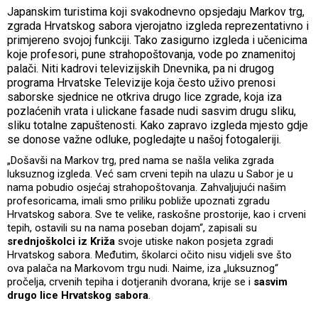
Japanskim turistima koji svakodnevno opsjedaju Markov trg,
zgrada Hrvatskog sabora vjerojatno izgleda reprezentativno i
primjereno svojoj funkciji. Tako zasigurno izgleda i učenicima
koje profesori, pune strahopoštovanja, vode po znamenitoj
palači. Niti kadrovi televizijskih Dnevnika, pa ni drugog
programa Hrvatske Televizije koja često uživo prenosi
saborske sjednice ne otkriva drugo lice zgrade, koja iza
pozlaćenih vrata i ulickane fasade nudi sasvim drugu sliku,
sliku totalne zapuštenosti. Kako zapravo izgleda mjesto gdje
se donose važne odluke, pogledajte u našoj fotogaleriji.
„Došavši na Markov trg, pred nama se našla velika zgrada
luksuznog izgleda. Već sam crveni tepih na ulazu u Sabor je u
nama pobudio osjećaj strahopoštovanja. Zahvaljujući našim
profesoricama, imali smo priliku pobliže upoznati zgradu
Hrvatskog sabora. Sve te velike, raskošne prostorije, kao i crveni
tepih, ostavili su na nama poseban dojam“, zapisali su
srednjoškolci iz Križa
svoje utiske nakon posjeta zgradi
Hrvatskog sabora. Međutim, školarci očito nisu vidjeli sve što
ova palača na Markovom trgu nudi. Naime, iza „luksuznog“
pročelja, crvenih tepiha i dotjeranih dvorana, krije se i
sasvim
drugo lice Hrvatskog sabora
.