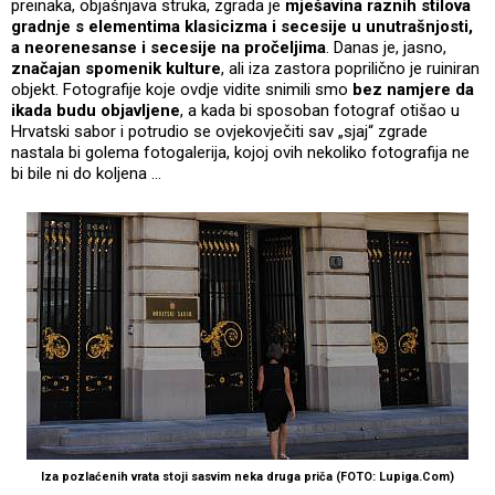
preinaka, objašnjava struka, zgrada je
mješavina raznih stilova
gradnje s elementima klasicizma i secesije u unutrašnjosti,
a neorenesanse i secesije na pročeljima
. Danas je, jasno,
značajan spomenik kulture
, ali iza zastora poprilično je ruiniran
objekt. Fotografije koje ovdje vidite snimili smo
bez namjere da
ikada budu objavljene
, a kada bi sposoban fotograf otišao u
Hrvatski sabor i potrudio se ovjekovječiti sav „sjaj“ zgrade
nastala bi golema fotogalerija, kojoj ovih nekoliko fotografija ne
bi bile ni do koljena …
Iza pozlaćenih vrata stoji sasvim neka druga priča (FOTO: Lupiga.Com)