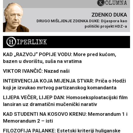
KOLUMNA
ZDENKO DUKA
DRUGO MIŠLJENJE ZDENKA DUKE: Dijaspora kao
politički projekt HDZ-a
H
IPERLINK
KAD „RAZVOJ“ POPIJE VODU: More pred kućom,
bazen u dvorištu, suša na vratima
VIKTOR IVANČIĆ: Nazad naši
INTERVENCIJA KOJA MIJENJA STVAR: Priča o Hodži
koji je izvukao mrtvog partizanskog komandanta
LIJEPA VEČER, LIJEP DAN: Homoseksploatacijski film
lansiran uz dramatični mučenički narativ
KAD STUDENTI NA KOSOVO KRENU: Memorandum 1 i
Memorandum 2 – isti
FILOZOFIJA PALANKE: Estetski kriteriji huliganske