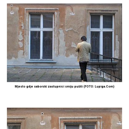
Mjesto gdje saborski zastupnici smiju pušiti (FOTO: Lupiga.Com)