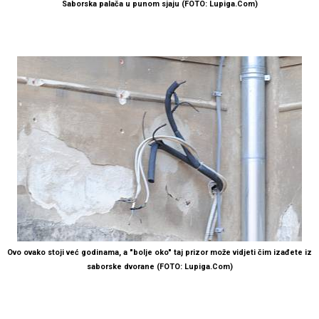
Saborska palača u punom sjaju (FOTO: Lupiga.Com)
Ovo ovako stoji već godinama, a "bolje oko" taj prizor može vidjeti čim izađete iz
saborske dvorane (FOTO: Lupiga.Com)