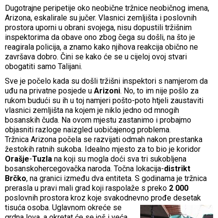
Dugotrajne peripetije oko neobične tržnice neobičnog imena,
Arizona, eskalirale su jučer. Vlasnici zemljišta i poslovnih
prostora uporni u obrani svojega, nisu dopustili tržišnim
inspektorima da obave ono zbog čega su došli, na što je
reagirala policija, a znamo kako njihova reakcija obično ne
završava dobro. Čini se kako će se u cijeloj ovoj stvari
obogatiti samo Talijani.
Sve je počelo kada su došli tržišni inspektori s namjerom da
uđu na privatne posjede u
Arizoni
. No, to im nije pošlo za
rukom budući su ih u toj namjeri pošto-poto htjeli zaustaviti
vlasnici zemljišta na kojem je niklo jedno od mnogih
bosanskih čuda. Na ovom mjestu zastanimo i probajmo
objasniti razloge naizgled uobičajenog problema.
Tržnica Arizona počela se razvijati odmah nakon prestanka
žestokih ratnih sukoba. Idealno mjesto za to bio je koridor
Orašje
-
Tuzla
na koji su mogla doći sva tri sukobljena
bosanskohercegovačka naroda. Točna lokacija-
distrikt
Brčko
, na granici između dva entiteta. S godinama je tržnica
prerasla u pravi mali grad koji raspolaže s preko
2 000
poslovnih prostora kroz koje svakodnevno prođe desetak
tisuća osoba. Uglav
nom okreće se
grdna lova, a okretat će se još i veća