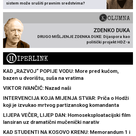
sistem može srušiti pravnim sredstvima?
KOLUMNA
ZDENKO DUKA
DRUGO MIŠLJENJE ZDENKA DUKE: Dijaspora kao
politički projekt HDZ-a
H
IPERLINK
KAD „RAZVOJ“ POPIJE VODU: More pred kućom,
bazen u dvorištu, suša na vratima
VIKTOR IVANČIĆ: Nazad naši
INTERVENCIJA KOJA MIJENJA STVAR: Priča o Hodži
koji je izvukao mrtvog partizanskog komandanta
LIJEPA VEČER, LIJEP DAN: Homoseksploatacijski film
lansiran uz dramatični mučenički narativ
KAD STUDENTI NA KOSOVO KRENU: Memorandum 1 i