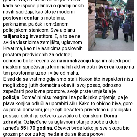
kada se ispune planovi o gradnji nekih
novih sadržaja, kao što je moderni
poslovni centar
s motelima,
parkinzima, pa čak i omrženom
policijskom stanicom. Sve u planu
talijanskog
investitora. E, a to se ne
sviđa vlasnicima zemljišta, uglavnom
Hrvatima, kao ni vlasnicima poslovnih
prostora predviđenih za odstrjel,
odnosno bolje rečeno za
nacionalizaciju
koja im slijedi pod
maskom sprječavanja kriminalnih aktivnosti i
šverca
koji je na
tim prostorima uzeo i više od maha.
E sad da se vratimo gdje smo stali. Nakon što inspektori nisu
mogli zbog ljutih domaćina obaviti svoj posao, odnosno
zapečatiti poslovne prostore, svoje prste umješala je
policija
. Domaćini nisu reagirali na policijske prijetnje, pa je
plava konjica odlučila uporabiti silu. Kako to obično biva, gore
su prošli domaćini, jer je njih desetero privedeno u policijsku
postaju, dok ih je četvero završilo u brčanskom
Domu
zdravlja
. Ozlijeđene su uglavnom starije osobe u dobi
između
55 i 70 godina
. Očevici tvrde kako je sve skupa bio
grozan prizor za koji ne žele da se ikada ponovi.