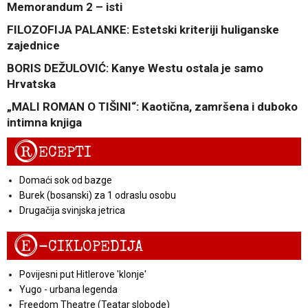
Memorandum 2 – isti
FILOZOFIJA PALANKE: Estetski kriteriji huliganske
zajednice
BORIS DEŽULOVIĆ: Kanye Westu ostala je samo
Hrvatska
„MALI ROMAN O TIŠINI“: Kaotična, zamršena i duboko
intimna knjiga
R
ECEPTI
Domaći sok od bazge
Burek (bosanski) za 1 odraslu osobu
Drugačija svinjska jetrica
E
-CIKLOPEDIJA
Povijesni put Hitlerove 'klonje'
Yugo - urbana legenda
Freedom Theatre (Teatar slobode)