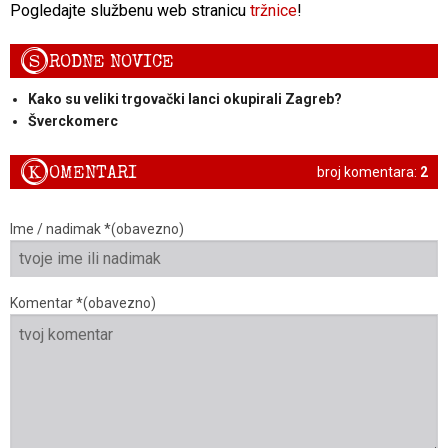
Pogledajte službenu web stranicu
tržnice
!
S
RODNE NOVICE
Kako su veliki trgovački lanci okupirali Zagreb?
Šverckomerc
K
OMENTARI
broj komentara:
2
Ime / nadimak *(obavezno)
Komentar *(obavezno)