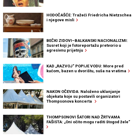
HODOČAŠĆE: Tražeći Friedricha Nietzschea
i njegove misli
BEČKI ZIDOVI–BALKANSKI NACIONALIZMI:
Susret koji je fotoreportažu pretvorio u
agresivnu prijetnju
KAD „RAZVOJ“ POPIJE VODU: More pred
kućom, bazen u dvorištu, suša na vratima
NAKON OČEVIDA: Naloženo uklanjanje
objekata koje su postavili organizatori
Thompsonova koncerta
THOMPSONOVI ŠATORI NAD ŽRTVAMA
FAŠISTA: „Oni očito mogu raditi štogod žele“