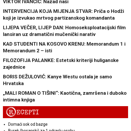
VIKTOR IVANČIĆ: Nazad naši
INTERVENCIJA KOJA MIJENJA STVAR: Priča o Hodži
koji je izvukao mrtvog partizanskog komandanta
LIJEPA VEČER, LIJEP DAN: Homoseksploatacijski film
lansiran uz dramatični mučenički narativ
KAD STUDENTI NA KOSOVO KRENU: Memorandum 1 i
Memorandum 2 – isti
FILOZOFIJA PALANKE: Estetski kriteriji huliganske
zajednice
BORIS DEŽULOVIĆ: Kanye Westu ostala je samo
Hrvatska
„MALI ROMAN O TIŠINI“: Kaotična, zamršena i duboko
intimna knjiga
R
ECEPTI
Domaći sok od bazge
Burek (bosanski) za 1 odraslu osobu