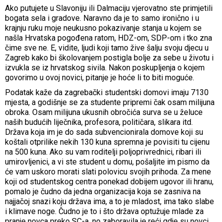
Ako putujete u Slavoniju ili Dalmaciju vjerovatno ste primjetili
bogata sela i gradove. Naravno da je to samo ironično i u
krajnju ruku moje neukusno pokazivanje stanja u kojem se
našla Hrvatska pogođena ratom, HDZ-om, SDP-om i tko zna
čime sve ne. E, vidite, ljudi koji tamo žive šalju svoju djecu u
Zagreb kako bi školovanjem postigla bolje za sebe u životu i
izvukla se iz hrvatskog sivila. Nakon poskupljenja o kojem
govorimo u ovoj novici, pitanje je hoće li to biti moguće.
Podatak kaže da zagrebački studentski domovi imaju 7130
mjesta, a godišnje se za studente pripremi čak osam milijuna
obroka. Osam milijuna ukusnih obročića surva se u želuce
naših budućih liječnika, profesora, političara, slikara itd.
Država koja im je do sada subvencionirala domove koji su
koštali otprilike nekih 130 kuna spremna je povisiti tu cijenu
na 500 kuna. Ako su vam roditelji poljoprivrednici, ribari ili
umirovljenici, a vi ste student u domu, pošaljite im pismo da
će vam uskoro morati slati polovicu svojih prihoda. Za mene
koji od studentskog centra ponekad dobijem ugovor ili hranu,
pomalo je čudno da jedna organizacija koja se zasniva na
najjačoj snazi koju država ima, a to je mladost, ima tako slabe
i klimave noge. Čudno je to i što država optužuje mlade za
pranje novca preko SC-a, no zaboravila je reći gdje su novci