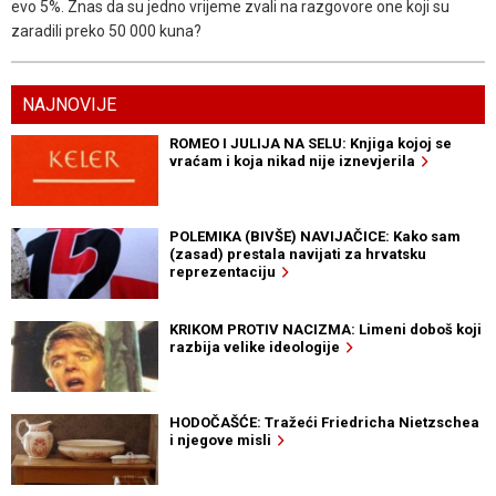
evo 5%. Znas da su jedno vrijeme zvali na razgovore one koji su
zaradili preko 50 000 kuna?
NAJNOVIJE
ROMEO I JULIJA NA SELU: Knjiga kojoj se
vraćam i koja nikad nije iznevjerila
POLEMIKA (BIVŠE) NAVIJAČICE: Kako sam
(zasad) prestala navijati za hrvatsku
reprezentaciju
KRIKOM PROTIV NACIZMA: Limeni doboš koji
razbija velike ideologije
HODOČAŠĆE: Tražeći Friedricha Nietzschea
i njegove misli