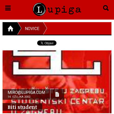
NOVICE
MIRO@LUPIGA.COM
14. OŽUJKA 2002.
Biti student