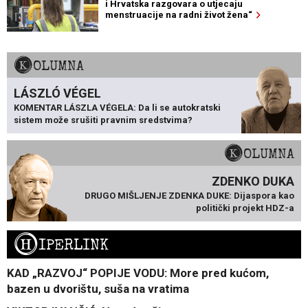
i Hrvatska razgovara o utjecaju
menstruacije na radni život žena“
KOLUMNA
LÁSZLÓ VÉGEL
KOMENTAR LÁSZLA VÉGELA: Da li se autokratski
sistem može srušiti pravnim sredstvima?
KOLUMNA
ZDENKO DUKA
DRUGO MIŠLJENJE ZDENKA DUKE: Dijaspora kao
politički projekt HDZ-a
H
IPERLINK
KAD „RAZVOJ“ POPIJE VODU: More pred kućom,
bazen u dvorištu, suša na vratima