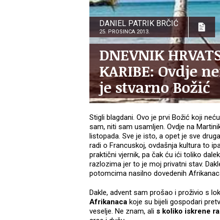
DANIEL PATRIK BRČIĆ
25. PROSINCA 2013.
DNEVNIK HRVATS
KARIBE: Ovdje ne
je stvarno Božić
Stigli blagdani. Ovo je prvi Božić koji neć
sam, niti sam usamljen. Ovdje na Martin
listopada. Sve je isto, a opet je sve drug
radi o Francuskoj, ovdašnja kultura to ip
praktični vjernik, pa čak ću ići toliko da
razlozima jer to je moj privatni stav. Da
potomcima nasilno dovedenih Afrikanaca ko
Dakle, advent sam prošao i proživio s l
Afrikanaca
koje su bijeli gospodari pretv
veselje. Ne znam, ali
s
koliko iskrene r