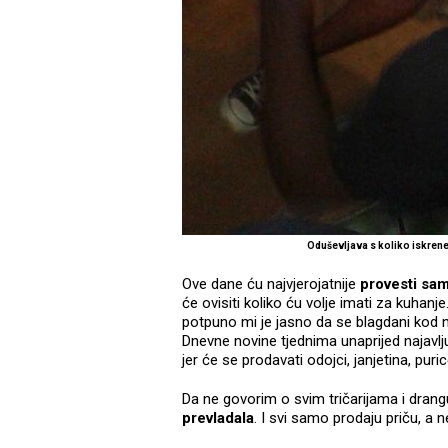
Oduševljava s koliko iskren
Ove dane ću najvjerojatnije
provesti sa
će ovisiti koliko ću volje imati za kuhan
potpuno mi je jasno da se blagdani kod
Dnevne novine tjednima unaprijed najavljuju
jer će se prodavati odojci, janjetina, pur
Da ne govorim o svim tričarijama i dran
prevladala
. I svi samo prodaju priču, a n