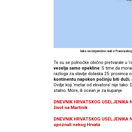
Iako se činjenično radi o Francusk
Te su se polnoćke obično pretvarale u ‘rafa
veselja samo opekline
. S time da mora
razloga za slavlje dolaska 25. prosinca 
kontinentu napokon počinju biti duži
,
Ovdje koji ‘metar od ekvatora’ nije tako. D
stalno. More, ili ocean je za kupanje.
DNEVNIK HRVATSKOG USELJENIKA NA KA
život na Martinik
DNEVNIK HRVATSKOG USELJENIKA NA K
upoznali nekog Hrvata