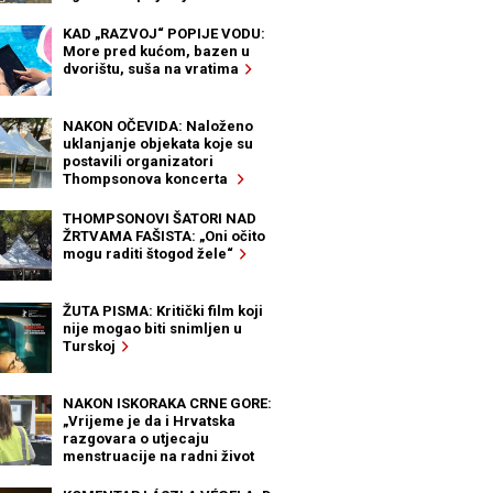
KAD „RAZVOJ“ POPIJE VODU:
More pred kućom, bazen u
dvorištu, suša na vratima
NAKON OČEVIDA: Naloženo
uklanjanje objekata koje su
postavili organizatori
Thompsonova koncerta
THOMPSONOVI ŠATORI NAD
ŽRTVAMA FAŠISTA: „Oni očito
mogu raditi štogod žele“
ŽUTA PISMA: Kritički film koji
nije mogao biti snimljen u
Turskoj
NAKON ISKORAKA CRNE GORE:
„Vrijeme je da i Hrvatska
razgovara o utjecaju
menstruacije na radni život
žena“