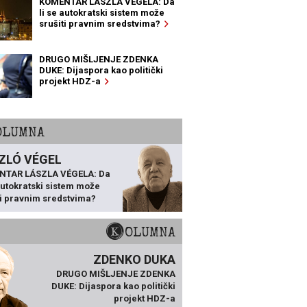
KOMENTAR LÁSZLA VÉGELA: Da
li se autokratski sistem može
srušiti pravnim sredstvima?
DRUGO MIŠLJENJE ZDENKA
DUKE: Dijaspora kao politički
projekt HDZ-a
KOLUMNA
ZLÓ VÉGEL
NTAR LÁSZLA VÉGELA: Da
 autokratski sistem može
ti pravnim sredstvima?
KOLUMNA
ZDENKO DUKA
DRUGO MIŠLJENJE ZDENKA
DUKE: Dijaspora kao politički
projekt HDZ-a