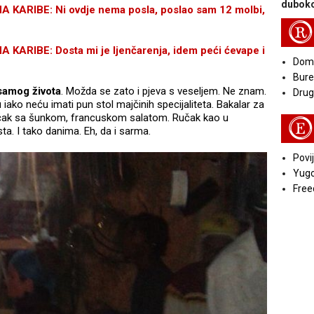
duboko
ARIBE: Ni ovdje nema posla, poslao sam 12 molbi,
R
RIBE: Dosta mi je ljenčarenja, idem peći ćevape i
Doma
Bure
samog života
. Možda se zato i pjeva s veseljem. Ne znam.
Druga
ako neću imati pun stol majčinih specijaliteta. Bakalar za
ručak sa šunkom, francuskom salatom. Ručak kao u
E
ta. I tako danima. Eh, da i sarma.
Povij
Yugo
Free