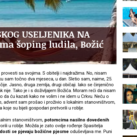
KOG USELJENIKA NA
ma šoping ludila, Božić
u provesti sa svojima. S obitelji i najdražima. No, nisam
iku sam točno dva mjeseca, u dan. Sletio sam, naime, 25.
ačije. Jasno, druga zemlja, drugi običaji. Iako se činjenično
ak nije. Tako je i s doživljajem Božića. Moram reći da nisam
leko da ću kazati kako ne volim i ne idem u Crkvu. Neću o
kle, advent sam prošao i proživio s lokalnim stanovništvom,
je su bijeli gospodari pretvorili u roblje.
okalnim stanovništvom,
potomcima nasilno dovedenih
orili u roblje. Možda je zato ovdje rođenje Spasitelja
adosti se pjevaju božićne pjesme
oduševljava me. Puni