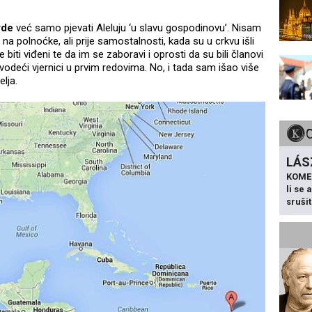
rde
već samo pjevati Aleluju ‘u slavu gospodinovu’. Nisam
na polnoćke, ali prije samostalnosti, kada su u crkvu išli
e biti viđeni te da im se zaboravi i oprosti da su bili članovi
i vodeći vjernici u prvim redovima. No, i tada sam išao više
elja.
LÁS
KOME
li se
sruši