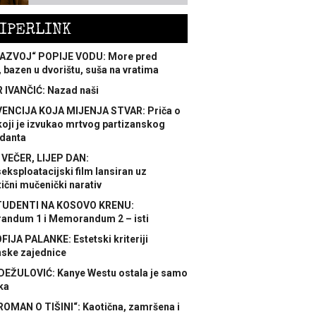
IPERLINK
AZVOJ“ POPIJE VODU: More pred
 bazen u dvorištu, suša na vratima
 IVANČIĆ: Nazad naši
ENCIJA KOJA MIJENJA STVAR: Priča o
koji je izvukao mrtvog partizanskog
danta
 VEČER, LIJEP DAN:
ksploatacijski film lansiran uz
ični mučenički narativ
TUDENTI NA KOSOVO KRENU:
ndum 1 i Memorandum 2 – isti
FIJA PALANKE: Estetski kriteriji
nske zajednice
DEŽULOVIĆ: Kanye Westu ostala je samo
ka
ROMAN O TIŠINI“: Kaotična, zamršena i