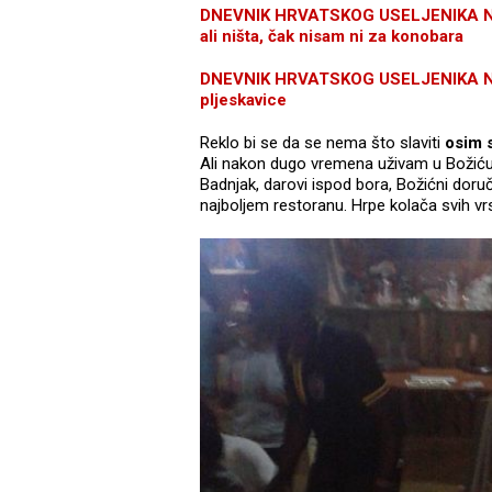
DNEVNIK HRVATSKOG USELJENIKA NA K
ali ništa, čak nisam ni za konobara
DNEVNIK HRVATSKOG USELJENIKA NA KA
pljeskavice
Reklo bi se da se nema što slaviti
osim 
Ali nakon dugo vremena uživam u Božiću i
Badnjak, darovi ispod bora, Božićni do
najboljem restoranu. Hrpe kolača svih vrs