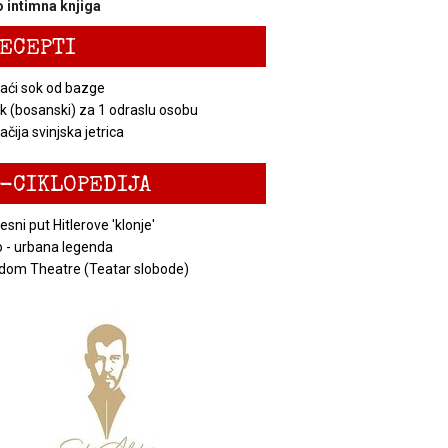
 intimna knjiga
ECEPTI
ći sok od bazge
k (bosanski) za 1 odraslu osobu
čija svinjska jetrica
-CIKLOPEDIJA
esni put Hitlerove 'klonje'
 - urbana legenda
dom Theatre (Teatar slobode)