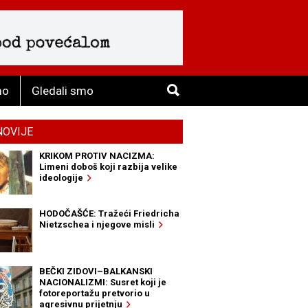
mo
Gledali smo
NOVIJE
KRIKOM PROTIV NACIZMA:
Limeni doboš koji razbija velike
ideologije
HODOČAŠĆE: Tražeći Friedricha
Nietzschea i njegove misli
BEČKI ZIDOVI–BALKANSKI
NACIONALIZMI: Susret koji je
fotoreportažu pretvorio u
agresivnu prijetnju