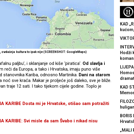
H
KAD „R
kućom,
VIKTOR
INTERV
oj, ovdašnja kultura to ipak nije (SCREENSHOT: GoogleMaps)
Hodži 
koman
lnu paljbu’, i sklanjanje od kiše ‘piratica’.
Od slavlja i
LIJEPA
m reći da Europa, a tako i Hrvatska, imaju puno više
Homose
od stanovnika Kariba, odnosno Martinika.
Dani na starom
dramat
 a noć sve kraća. Makar je proljeće još daleko, sve je bliže.
an traje 12 sati. I tako tijekom cijele godine. Toplo je
KAD S
Memora
FILOZO
RIBE Dosta mi je Hrvatske, otišao sam potražiti
huliga
BORIS 
ARIBE: Svi misle da sam Švabo i nikad nisu
Hrvats
„MALI 