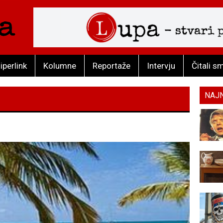
iperlink
Kolumne
Reportaže
Intervju
Čitali s
NAJ