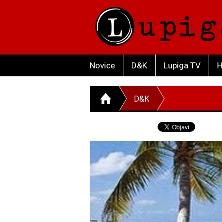
Novice
D&K
Lupiga TV
H
D&K