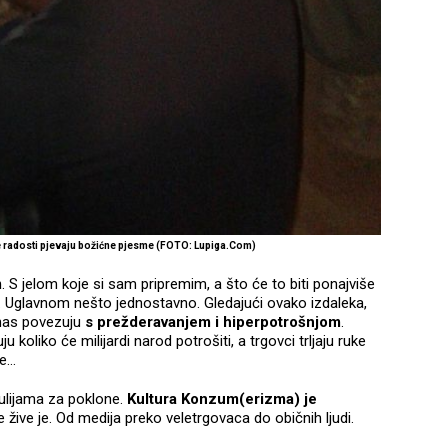
e radosti pjevaju božićne pjesme (FOTO: Lupiga.Com)
m
. S jelom koje si sam pripremim, a što će to biti ponajviše
je. Uglavnom nešto jednostavno. Gledajući ovako izdaleka,
 nas povezuju
s prežderavanjem i hiperpotrošnjom
.
 koliko će milijardi narod potrošiti, a trgovci trljaju ruke
ice…
gulijama za poklone.
Kultura Konzum(erizma) je
e žive je. Od medija preko veletrgovaca do običnih ljudi.