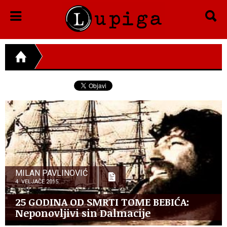
MILAN PAVLINOVIĆ
4. VELJAČE 2015.
25 GODINA OD SMRTI TOME BEBIĆA:
Neponovljivi sin Dalmacije