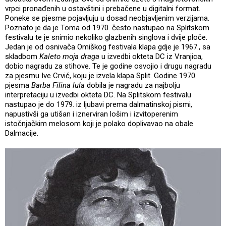
vrpci pronađenih u ostavštini i prebačene u digitalni format.
Poneke se pjesme pojavljuju u dosad neobjavljenim verzijama.
Poznato je da je Toma od 1970. često nastupao na Splitskom
festivalu te je snimio nekoliko glazbenih singlova i dvije ploče.
Jedan je od osnivača Omiškog festivala klapa gdje je 1967., sa
skladbom
Kaleto moja draga
u izvedbi okteta DC iz Vranjica,
dobio nagradu za stihove. Te je godine osvojio i drugu nagradu
za pjesmu Ive Crvić, koju je izvela klapa Split. Godine 1970.
pjesma
Barba Filina lula
dobila je nagradu za najbolju
interpretaciju u izvedbi okteta DC. Na Splitskom festivalu
nastupao je do 1979. iz ljubavi prema dalmatinskoj pismi,
napustivši ga utišan i iznerviran lošim i izvitoperenim
istočnjačkim melosom koji je polako doplivavao na obale
Dalmacije.