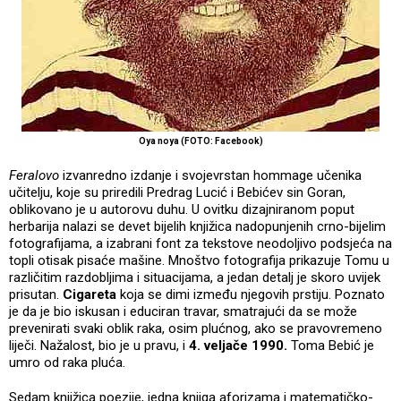
Oya noya (FOTO: Facebook)
Feralovo
izvanredno izdanje i svojevrstan hommage učenika
učitelju, koje su priredili Predrag Lucić i Bebićev sin Goran,
oblikovano je u autorovu duhu. U ovitku dizajniranom poput
herbarija nalazi se devet bijelih knjižica nadopunjenih crno-bijelim
fotografijama, a izabrani font za tekstove neodoljivo podsjeća na
topli otisak pisaće mašine. Mnoštvo fotografija prikazuje Tomu u
različitim razdobljima i situacijama, a jedan detalj je skoro uvijek
prisutan.
Cigareta
koja se dimi između njegovih prstiju. Poznato
je da je bio iskusan i educiran travar, smatrajući da se može
prevenirati svaki oblik raka, osim plućnog, ako se pravovremeno
liječi. Nažalost, bio je u pravu, i
4. veljače 1990.
Toma Bebić je
umro od raka pluća.
Sedam knjižica poezije, jedna knjiga aforizama i matematičko-