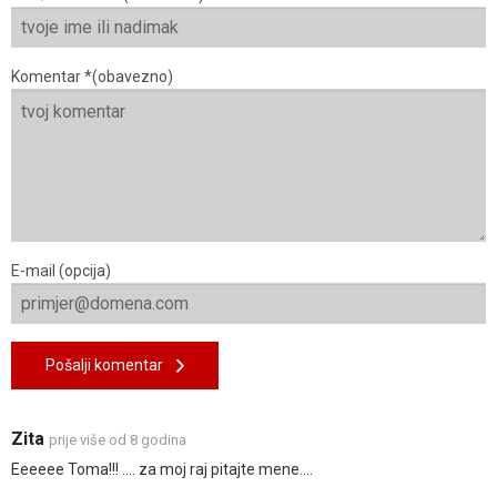
Komentar *(obavezno)
E-mail (opcija)
Pošalji komentar
Zita
prije više od 8 godina
Eeeeee Toma!!! .... za moj raj pitajte mene....