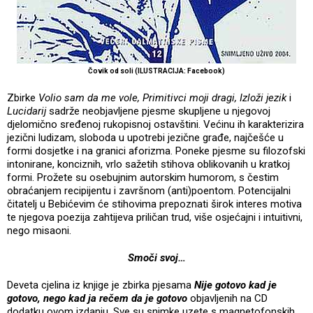
Čovik od soli (ILUSTRACIJA: Facebook)
Zbirke
Volio sam da me vole, Primitivci moji dragi, Izloži jezik
i
Lucidarij
sadrže neobjavljene pjesme skupljene u njegovoj
djelomično sređenoj rukopisnoj ostavštini. Većinu ih karakterizira
jezični ludizam, sloboda u upotrebi jezične građe, najčešće u
formi dosjetke i na granici aforizma. Poneke pjesme su filozofski
intonirane, konciznih, vrlo sažetih stihova oblikovanih u kratkoj
formi. Prožete su osebujnim autorskim humorom, s čestim
obraćanjem recipijentu i završnom (anti)poentom. Potencijalni
čitatelj u Bebićevim će stihovima prepoznati širok interes motiva
te njegova poezija zahtijeva priličan trud, više osjećajni i intuitivni,
nego misaoni.
Smoči svoj…
Deveta cjelina iz knjige je zbirka pjesama
Nije gotovo kad je
gotovo, nego kad ja rečem da je gotovo
objavljenih na CD
dodatku ovom izdanju. Sve su snimke uzete s magnetofonskih