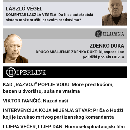
LÁSZLÓ VÉGEL
KOMENTAR LÁSZLA VÉGELA: Da li se autokratski
sistem može srušiti pravnim sredstvima?
KOLUMNA
ZDENKO DUKA
DRUGO MIŠLJENJE ZDENKA DUKE: Dijaspora kao
politički projekt HDZ-a
H
IPERLINK
KAD „RAZVOJ“ POPIJE VODU: More pred kućom,
bazen u dvorištu, suša na vratima
VIKTOR IVANČIĆ: Nazad naši
INTERVENCIJA KOJA MIJENJA STVAR: Priča o Hodži
koji je izvukao mrtvog partizanskog komandanta
LIJEPA VEČER, LIJEP DAN: Homoseksploatacijski film