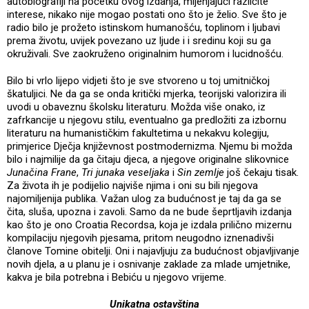
autobiografiji na početku ovog izdanja, mijenjajući različite
interese, nikako nije mogao postati ono što je želio. Sve što je
radio bilo je prožeto istinskom humanošću, toplinom i ljubavi
prema životu, uvijek povezano uz ljude i i sredinu koji su ga
okruživali. Sve zaokruženo originalnim humorom i lucidnošću.
Bilo bi vrlo lijepo vidjeti što je sve stvoreno u toj umitničkoj
škatuljici. Ne da ga se onda kritički mjerka, teorijski valorizira ili
uvodi u obaveznu školsku literaturu. Možda više onako, iz
zafrkancije u njegovu stilu, eventualno ga predložiti za izbornu
literaturu na humanističkim fakultetima u nekakvu kolegiju,
primjerice Dječja književnost postmodernizma. Njemu bi možda
bilo i najmilije da ga čitaju djeca, a njegove originalne slikovnice
Junačina Frane
,
Tri junaka veseljaka
i
Sin zemlje
još čekaju tisak.
Za života ih je podijelio najviše njima i oni su bili njegova
najomiljenija publika. Važan ulog za budućnost je taj da ga se
čita, sluša, upozna i zavoli. Samo da ne bude šeprtljavih izdanja
kao što je ono Croatia Recordsa, koja je izdala prilično mizernu
kompilaciju njegovih pjesama, pritom neugodno iznenadivši
članove Tomine obitelji. Oni i najavljuju za budućnost objavljivanje
novih djela, a u planu je i osnivanje zaklade za mlade umjetnike,
kakva je bila potrebna i Bebiću u njegovo vrijeme.
Unikatna ostavština