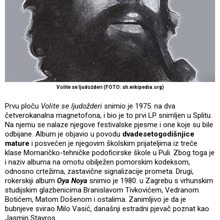
Volite se ljudožderi (FOTO: sh.wikipedia.org)
Prvu ploču
Volite se ljudožderi
snimio je 1975. na dva
četverokanalna magnetofona, i bio je to prvi LP snimljen u Splitu.
Na njemu se nalaze njegove festivalske pjesme i one koje su bile
odbijane. Album je objavio u povodu
dvadesetogodišnjice
mature
i posvećen je njegovim školskim prijateljima iz treće
klase Mornaričko-tehničke podoficirske škole u Puli. Zbog toga je
i naziv albuma na omotu obilježen pomorskim kodeksom,
odnosno crtežima, zastavične signalizacije prometa. Drugi,
rokerskiji album
Oya Noya
snimio je 1980. u Zagrebu s vrhunskim
studijskim glazbenicima Branislavom Tivkovićem, Vedranom
Botićem, Matom Došenom i ostalima. Zanimljivo je da je
bubnjeve svirao Milo Vasić, današnji estradni pjevač poznat kao
Jasmin Stavros.