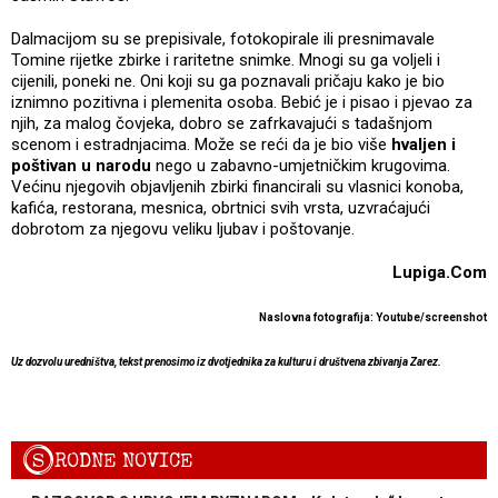
Dalmacijom su se prepisivale, fotokopirale ili presnimavale
Tomine rijetke zbirke i raritetne snimke. Mnogi su ga voljeli i
cijenili, poneki ne. Oni koji su ga poznavali pričaju kako je bio
iznimno pozitivna i plemenita osoba. Bebić je i pisao i pjevao za
njih, za malog čovjeka, dobro se zafrkavajući s tadašnjom
scenom i estradnjacima. Može se reći da je bio više
hvaljen i
poštivan u narodu
nego u zabavno-umjetničkim krugovima.
Većinu njegovih objavljenih zbirki financirali su vlasnici konoba,
kafića, restorana, mesnica, obrtnici svih vrsta, uzvraćajući
dobrotom za njegovu veliku ljubav i poštovanje.
Lupiga.Com
Naslovna fotografija: Youtube/screenshot
Uz dozvolu uredništva, tekst prenosimo iz dvotjednika za kulturu i društvena zbivanja Zarez.
S
RODNE NOVICE