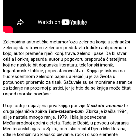
Zelenoidna aritmetička metamorfoza zelenog konja u jednadžbi
zelenojeda s travom zelenom predstavlja ludičku antipoemu u
kojoj autor premeće riječi konj, trava, zeleno i pase. Da bi stvar
otišla i onkraj apsurda, autor u pogovoru preporuča čitateljima
koji ne naslute bit dopunsku literaturu: telefonski imenik,
logaritamske tablice, popis stanovništva… Knjiga je tiskana na
fluorescentnom zelenom papiru, a Bebić ju je za života u
potpunosti pripremio za tisak. Sačuvale su se montirane stranice
za izdanje na prozirnoj plastici, jer je htio da se knjiga može čitati
i ispod morske površine.
U cijelosti je objavljena prva knjiga poezije
U sakatu vremenu
te
druga pjesnička zbirka
Tata-rataata-bum
. Zbirka je izašla 1984.,
ali je nastala mnogo ranije, 1979., i bila je posvećena
Međunarodnoj godini djeteta. Tada je Bebić, u povodu otvaranja
Mediteranskih igara u Splitu, osmislio recital Djeca Mediterana,
gdje je kombinirao klapsko pjevanje, rock i disco elemente.