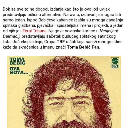
Dok se sve to ne dogodi, izdanja kao što je ovo još uvijek
predstavljaju odličnu alternativu. Naravno, izdavač je mogao biti
samo jedan. Ispod Bebićeve kabanice izašla su mnoga današnja
splitska glazbena, pjevačka i spisateljska imena i projekti, a jedan
od njih je i
Feral Tribune
. Njegove novinske kartice u
Nedjeljnoj
Dalmaciji
predstavljaju začetak budućeg splitskog satiričkog
lista. Još eksplicitnije, Grupa
TBF
u šali koja sadrži mnogo istine
kaže da skraćenica u imenu znači
Toma Bebić Fan
.