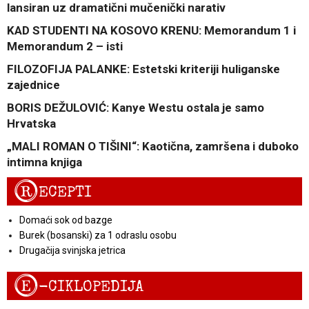
lansiran uz dramatični mučenički narativ
KAD STUDENTI NA KOSOVO KRENU: Memorandum 1 i
Memorandum 2 – isti
FILOZOFIJA PALANKE: Estetski kriteriji huliganske
zajednice
BORIS DEŽULOVIĆ: Kanye Westu ostala je samo
Hrvatska
„MALI ROMAN O TIŠINI“: Kaotična, zamršena i duboko
intimna knjiga
R
ECEPTI
Domaći sok od bazge
Burek (bosanski) za 1 odraslu osobu
Drugačija svinjska jetrica
E
-CIKLOPEDIJA