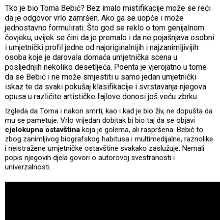
Tko je bio Toma Bebić? Bez imalo mistifikacije može se reći
da je odgovor vrlo zamršen. Ako ga se uopće i može
jednostavno formulirati. Što god se reklo o tom genijalnom
čovjeku, uvijek se čini da je premalo i da ne pojašnjava osobni
i umjetnički profil jedne od najoriginalnijih i najzanimljivijih
osoba koje je darovala domaća umjetnička scena u
posljednjih nekoliko desetljeća. Poenta je vjerojatno u tome
da se Bebić i ne može smjestiti u samo jedan umjetnički
iskaz te da svaki pokušaj klasifikacije i svrstavanja njegova
opusa u različite artističke fajlove donosi još veću zbrku.
Izgleda da Toma i nakon smrti, kao i kad je bio živ, ne dopušta da
mu se pametuje. Vrlo vrijedan dobitak bi bio taj da se objavi
cjelokupna ostavština
koja je golema, ali raspršena. Bebić to
zbog zanimljivog biografskog habitusa i multimedijalne, raznolike
i neistražene umjetničke ostavštine svakako zaslužuje. Nemali
popis njegovih djela govori o autorovoj svestranosti i
univerzalnosti.