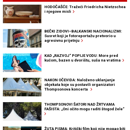
HODOČAŠĆE: Tražeći Friedricha Nietzschea
i njegove misli
BEČKI ZIDOVI–BALKANSKI NACIONALIZMI:
Susret koji je fotoreportažu pretvorio u
agresivnu prijetnju
KAD „RAZVOJ“ POPIJE VODU: More pred
kućom, bazen u dvorištu, suša na vratima
NAKON OČEVIDA: Naloženo uklanjanje
objekata koje su postavili organizatori
Thompsonova koncerta
THOMPSONOVI ŠATORI NAD ŽRTVAMA
FAŠISTA: „Oni očito mogu raditi štogod žele“
ŽUTA PISMA: Kritički film koji nije mogao biti