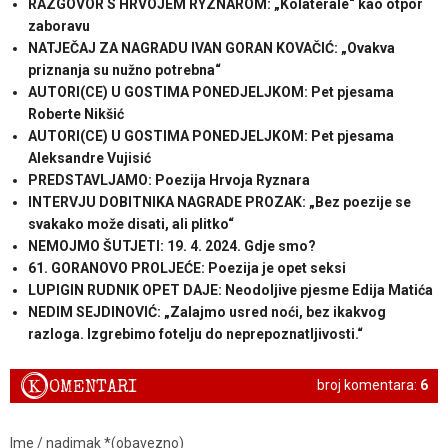
RAZGOVOR S HRVOJEM RYZNAROM: „Kolaterale“ kao otpor
zaboravu
NATJEČAJ ZA NAGRADU IVAN GORAN KOVAČIĆ: „Ovakva
priznanja su nužno potrebna“
AUTORI(CE) U GOSTIMA PONEDJELJKOM: Pet pjesama
Roberte Nikšić
AUTORI(CE) U GOSTIMA PONEDJELJKOM: Pet pjesama
Aleksandre Vujisić
PREDSTAVLJAMO: Poezija Hrvoja Ryznara
INTERVJU DOBITNIKA NAGRADE PROZAK: „Bez poezije se
svakako može disati, ali plitko“
NEMOJMO ŠUTJETI: 19. 4. 2024. Gdje smo?
61. GORANOVO PROLJEĆE: Poezija je opet seksi
LUPIGIN RUDNIK OPET DAJE: Neodoljive pjesme Edija Matića
NEDIM SEJDINOVIĆ: „Zalajmo usred noći, bez ikakvog
razloga. Izgrebimo fotelju do neprepoznatljivosti.“
K
OMENTARI
broj komentara:
6
Ime / nadimak *(obavezno)