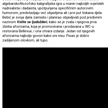
algebarskofilozofsko kaligrafijska igra u maniri najboljih svjetskih
nadrealista i dadaista, upotpunjena specifičnim autorovim
humorom, predstavljaju već objavljena ali i prvi put tiskana djela.
Bebić je svoja djela zamislio i planirao objavljivati pod predivnim
nazivom
Volite se ljudožderi
, kako se je zvala i njegova prva
zbirka aforizama, koja je promovirana i prodavana u WC-u
restorana Bellevue, i ona otvara izdanje. Jedan od njegovih
aforizama najbolje govori kakvi oni nisu: Pisao je dobro
zašiljenom olovkom, ali tupo.