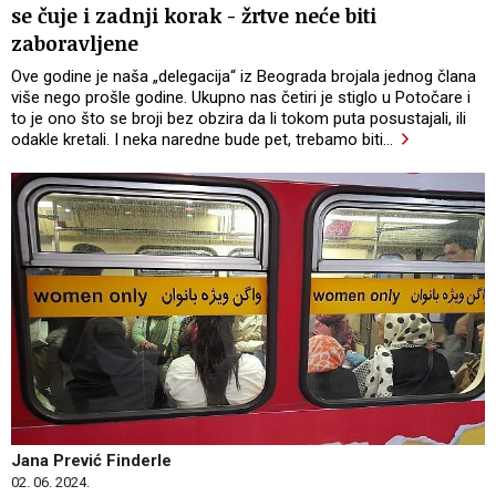
se čuje i zadnji korak - žrtve neće biti
zaboravljene
Ove godine je naša „delegacija“ iz Beograda brojala jednog člana
više nego prošle godine. Ukupno nas četiri je stiglo u Potočare i
to je ono što se broji bez obzira da li tokom puta posustajali, ili
odakle kretali. I neka naredne bude pet, trebamo biti
…
Jana Prević Finderle
02. 06. 2024.