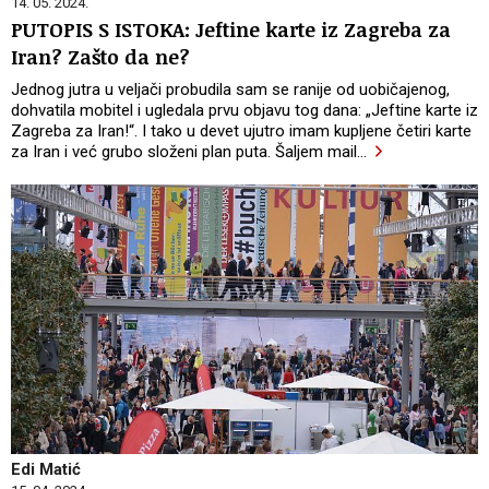
14. 05. 2024.
PUTOPIS S ISTOKA: Jeftine karte iz Zagreba za
Iran? Zašto da ne?
Jednog jutra u veljači probudila sam se ranije od uobičajenog,
dohvatila mobitel i ugledala prvu objavu tog dana: „Jeftine karte iz
Zagreba za Iran!“. I tako u devet ujutro imam kupljene četiri karte
za Iran i već grubo složeni plan puta. Šaljem mail
…
Edi Matić