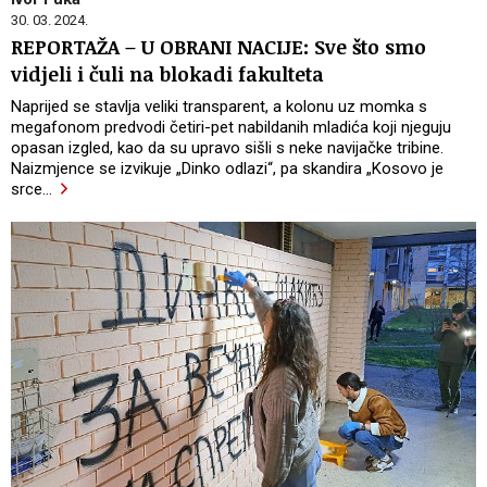
30. 03. 2024.
REPORTAŽA – U OBRANI NACIJE: Sve što smo
vidjeli i čuli na blokadi fakulteta
Naprijed se stavlja veliki transparent, a kolonu uz momka s
megafonom predvodi četiri-pet nabildanih mladića koji njeguju
opasan izgled, kao da su upravo sišli s neke navijačke tribine.
Naizmjence se izvikuje „Dinko odlazi“, pa skandira „Kosovo je
srce
…