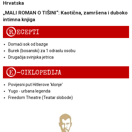
Hrvatska
„MALI ROMAN O TIŠINI“: Kaotična, zamršena i duboko
intimna knjiga
R
ECEPTI
Domaći sok od bazge
Burek (bosanski) za 1 odraslu osobu
Drugačija svinjska jetrica
E
-CIKLOPEDIJA
Povijesni put Hitlerove 'klonje'
Yugo - urbana legenda
Freedom Theatre (Teatar slobode)