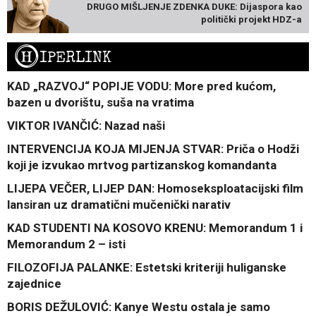
DRUGO MIŠLJENJE ZDENKA DUKE: Dijaspora kao
politički projekt HDZ-a
H
IPERLINK
KAD „RAZVOJ“ POPIJE VODU: More pred kućom,
bazen u dvorištu, suša na vratima
VIKTOR IVANČIĆ: Nazad naši
INTERVENCIJA KOJA MIJENJA STVAR: Priča o Hodži
koji je izvukao mrtvog partizanskog komandanta
LIJEPA VEČER, LIJEP DAN: Homoseksploatacijski film
lansiran uz dramatični mučenički narativ
KAD STUDENTI NA KOSOVO KRENU: Memorandum 1 i
Memorandum 2 – isti
FILOZOFIJA PALANKE: Estetski kriteriji huliganske
zajednice
BORIS DEŽULOVIĆ: Kanye Westu ostala je samo