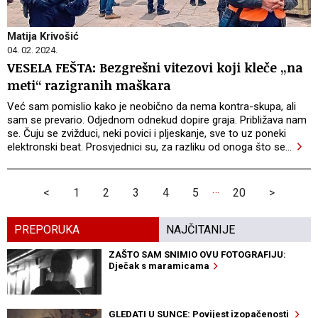
Matija Krivošić
04. 02. 2024.
VESELA FEŠTA: Bezgrešni vitezovi koji kleče „na
meti“ razigranih maškara
Već sam pomislio kako je neobično da nema kontra-skupa, ali
sam se prevario. Odjednom odnekud dopire graja. Približava nam
se. Čuju se zvižduci, neki povici i pljeskanje, sve to uz poneki
elektronski beat. Prosvjednici su, za razliku od onoga što se
…
…
<
1
2
3
4
5
20
>
PREPORUKA
NAJČITANIJE
ZAŠTO SAM SNIMIO OVU FOTOGRAFIJU:
Dječak s maramicama
GLEDATI U SUNCE: Povijest izopačenosti