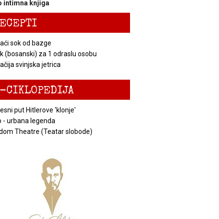
 intimna knjiga
ECEPTI
ći sok od bazge
k (bosanski) za 1 odraslu osobu
čija svinjska jetrica
-CIKLOPEDIJA
esni put Hitlerove 'klonje'
 - urbana legenda
dom Theatre (Teatar slobode)