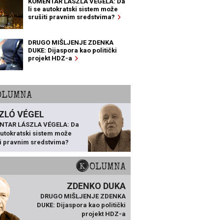
KOMENTAR LÁSZLA VÉGELA: Da
li se autokratski sistem može
srušiti pravnim sredstvima?
DRUGO MIŠLJENJE ZDENKA
DUKE: Dijaspora kao politički
projekt HDZ-a
KOLUMNA
ZLÓ VÉGEL
NTAR LÁSZLA VÉGELA: Da
 autokratski sistem može
ti pravnim sredstvima?
KOLUMNA
ZDENKO DUKA
DRUGO MIŠLJENJE ZDENKA
DUKE: Dijaspora kao politički
projekt HDZ-a