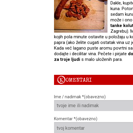
Dakle, kupit
kuna. Potom
sedam kuna
može i ono 
tanke kolu
Zagrebu). M
kojih pola minute ostavite u položaju u 
papra (ako želite cugati ostatak vina uz j
Kada već lagano puste aromu povrtni sa
dodajte i decilitar vina. Pečete i pirjate
do
za troje ljudi
s malo uloženih para.
K
OMENTARI
Ime / nadimak *(obavezno)
Komentar *(obavezno)