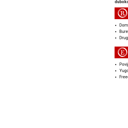
duboko
R
Doma
Bure
Druga
E
Povij
Yugo
Free