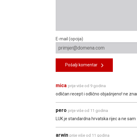
E-mail (opcija)
Pošalji komentar
mica
prije više od 9 godina
odličan recept i odlično objašnjeno! ne z
pero
prije više od 11 godina
LUK je standardna hrvatska rijec a ne sam
arwin
prije više od 11 godina