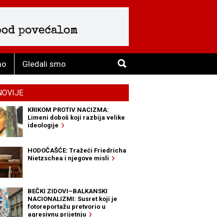
mo
Gledali smo
NOVIJE
KRIKOM PROTIV NACIZMA:
Limeni doboš koji razbija velike
ideologije
HODOČAŠĆE: Tražeći Friedricha
Nietzschea i njegove misli
BEČKI ZIDOVI–BALKANSKI
NACIONALIZMI: Susret koji je
fotoreportažu pretvorio u
agresivnu prijetnju