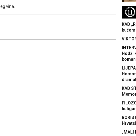
šeg vina.
H
KAD „R
kućom,
VIKTOR
INTERV
Hodži 
koman
LIJEPA
Homose
dramat
KAD S
Memora
FILOZO
huliga
BORIS 
Hrvats
„MALI 