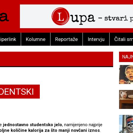
iperlink
Kolumne
Reportaže
Intervju
Čitali s
NAJ
DENTSKI
je
jednostavno studentsko jelo
, namijenjeno najprije
ljne količine kalorija
za što manji novčani iznos
.