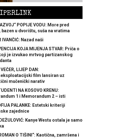
IPERLINK
AZVOJ“ POPIJE VODU: More pred
 bazen u dvorištu, suša na vratima
 IVANČIĆ: Nazad naši
ENCIJA KOJA MIJENJA STVAR: Priča o
koji je izvukao mrtvog partizanskog
danta
 VEČER, LIJEP DAN:
ksploatacijski film lansiran uz
ični mučenički narativ
TUDENTI NA KOSOVO KRENU:
ndum 1 i Memorandum 2 – isti
FIJA PALANKE: Estetski kriteriji
nske zajednice
DEŽULOVIĆ: Kanye Westu ostala je samo
ka
ROMAN O TIŠINI“: Kaotična, zamršena i