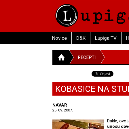
Novice
D&K
Lupiga TV
H
RECEPTI
KOBASICE NA STU
NAVAR
25. 09. 2007.
Dakle, ovo 
unosu dovo