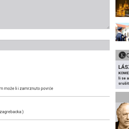
LÁS
KOME
li se
sruši
nam može li i zamrznuto povrće
 zagrebacka:)