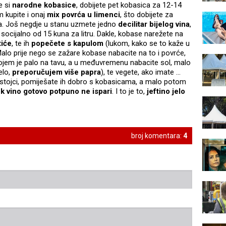
e si
narodne kobasice
, dobijete pet kobasica za 12-14
 kupite i onaj
mix povrća u limenci
, što dobijete za
. Još negdje u stanu uzmete jedno
decilitar bijelog vina
,
socijalno od 15 kuna za litru. Dakle, kobase narežete na
tiće
, te ih
popečete s kapulom
(lukom, kako se to kaže u
alo prije nego se zažare kobase nabacite na to i povrće,
kojem je palo na tavu, a u međuvremenu nabacite sol, malo
elo,
preporučujem više papra
), te vegete, ako imate ...
stojci, pomiješate ih dobro s kobasicama, a malo potom
k vino gotovo potpuno ne ispari
. I to je to,
jeftino jelo
broj komentara:
4