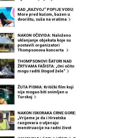
KAD „RAZVOJ“ POPIJE VODU:
More pred kućom, bazen u
dvorištu, suša na vratima
NAKON OČEVIDA: Naloženo
uklanjanje objekata koje su
postavili organizatori
Thompsonova koncerta
THOMPSONOVI ŠATORI NAD
ŽRTVAMA FAŠISTA: „Oni očito
mogu raditi štogod žele“
ŽUTA PISMA: Kritički film koji
nije mogao biti snimljen u
Turskoj
NAKON ISKORAKA CRNE GORE:
„Vrijeme je da i Hrvatska
razgovara o utjecaju
menstruacije na radni život
žena“