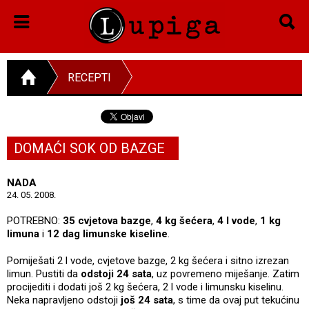
RECEPTI
DOMAĆI SOK OD BAZGE
NADA
24. 05. 2008.
POTREBNO:
35 cvjetova bazge
,
4 kg šećera
,
4 l vode
,
1 kg
limuna
i
12 dag limunske kiseline
.
Pomiješati 2 l vode, cvjetove bazge, 2 kg šećera i sitno izrezan
limun. Pustiti da
odstoji 24 sata
, uz povremeno miješanje. Zatim
procijediti i dodati još 2 kg šećera, 2 l vode i limunsku kiselinu.
Neka napravljeno odstoji
još 24 sata
, s time da ovaj put tekućinu