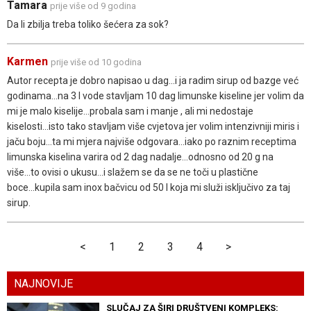
Tamara
prije više od 9 godina
Da li zbilja treba toliko šećera za sok?
Karmen
prije više od 10 godina
Autor recepta je dobro napisao u dag...i ja radim sirup od bazge već
godinama...na 3 l vode stavljam 10 dag limunske kiseline jer volim da
mi je malo kiselije...probala sam i manje , ali mi nedostaje
kiselosti...isto tako stavljam više cvjetova jer volim intenzivniji miris i
jaču boju...ta mi mjera najviše odgovara...iako po raznim receptima
limunska kiselina varira od 2 dag nadalje...odnosno od 20 g na
više...to ovisi o ukusu...i slažem se da se ne toči u plastične
boce...kupila sam inox bačvicu od 50 l koja mi služi isključivo za taj
sirup.
<
1
2
3
4
>
NAJNOVIJE
SLUČAJ ZA ŠIRI DRUŠTVENI KOMPLEKS: