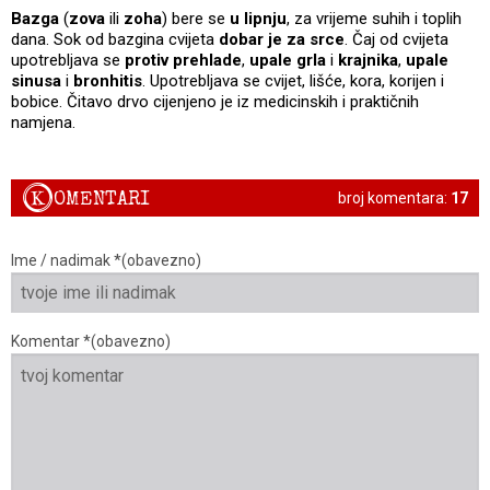
Bazga
(
zova
ili
zoha
) bere se
u lipnju
, za vrijeme suhih i toplih
dana. Sok od bazgina cvijeta
dobar je za srce
. Čaj od cvijeta
upotrebljava se
protiv prehlade
,
upale grla
i
krajnika
,
upale
sinusa
i
bronhitis
. Upotrebljava se cvijet, lišće, kora, korijen i
bobice. Čitavo drvo cijenjeno je iz medicinskih i praktičnih
namjena.
K
OMENTARI
broj komentara:
17
Ime / nadimak *(obavezno)
Komentar *(obavezno)