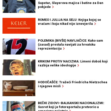
Supetar, Slayerova majica i batine za Dan
pobjede
ROMEO I JULIJA NA SELU: Knjiga kojoj se
vraćam i koja nikad nije iznevjerila
POLEMIKA (BIVŠE) NAVIJAČICE: Kako sam
(zasad) prestala navijati za hrvatsku
reprezentaciju
KRIKOM PROTIV NACIZMA: Limeni doboš koji
razbija velike ideologije
HODOČAŠĆE: Tražeći Friedricha Nietzschea
i njegove misli
BEČKI ZIDOVI–BALKANSKI NACIONALIZMI:
Susret koji je fotoreportažu pretvorio u
agresivnu prijetnju