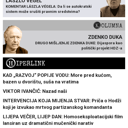
LÁSZLÓ VÉGEL
KOMENTAR LÁSZLA VÉGELA: Da li se autokratski
sistem može srušiti pravnim sredstvima?
KOLUMNA
ZDENKO DUKA
DRUGO MIŠLJENJE ZDENKA DUKE: Dijaspora kao
politički projekt HDZ-a
H
IPERLINK
KAD „RAZVOJ“ POPIJE VODU: More pred kućom,
bazen u dvorištu, suša na vratima
VIKTOR IVANČIĆ: Nazad naši
INTERVENCIJA KOJA MIJENJA STVAR: Priča o Hodži
koji je izvukao mrtvog partizanskog komandanta
LIJEPA VEČER, LIJEP DAN: Homoseksploatacijski film
lansiran uz dramatični mučenički narativ