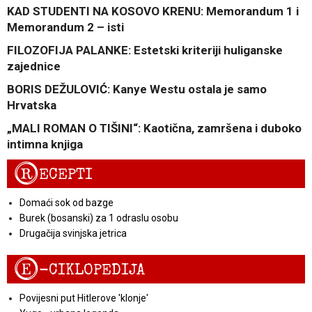
KAD STUDENTI NA KOSOVO KRENU: Memorandum 1 i
Memorandum 2 – isti
FILOZOFIJA PALANKE: Estetski kriteriji huliganske
zajednice
BORIS DEŽULOVIĆ: Kanye Westu ostala je samo
Hrvatska
„MALI ROMAN O TIŠINI“: Kaotična, zamršena i duboko
intimna knjiga
R
ECEPTI
Domaći sok od bazge
Burek (bosanski) za 1 odraslu osobu
Drugačija svinjska jetrica
E
-CIKLOPEDIJA
Povijesni put Hitlerove 'klonje'