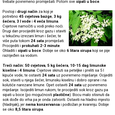
trebate povremeno promiješati. Potom sve
sipati u boce
.
Postoji i
drugi način
za koji je
potrebno
45 cvjetova bazge
,
3 kg
šećera
,
3 l vode
i
4 veća limuna
.
Cvjetove namočiti u vodi preko noći.
Drugi dan procijediti kroz gazu i staviti
u tekućinu izrezani limun i šećer, te
više puta tokom
24 sata
promiješati.
Procijediti i
prokuhati 2-3 minute
.
Ohladiti i
sipati u boce
. Dobije se oko
6 litara sirupa
koji se pije
razrijeđen sa vodom.
Treći način:
50 cvjetova
,
5 kg šećera
,
10-15 dag limunske
kiseline
i
4 limuna
. Cvjetove skinuti sa peteljke i preliti sa 5 l
kipuće vode, te ostaviti
24 sata
uz povremeno miješanje. Ocijediti
sok, staviti u njega šećer, limunsku kiselinu i dobro oprane i na
kolutiće narezane limune. Opet ostaviti
24 sata
uz povremeno
miješanje. Iscijediti limun rukom, te procijediti sok kroz gazu pa
sipati u boce (po mogućnosti
plastične
). Bocu malo stisnuti da
sok dođe do vrha pa je onda zatvoriti. Ostaviti na hladno mjesto
(hladnjak), jer
nema konzervansa
i podložan je kvarenju. Dobije
se oko
8,5 litara sirupa
.