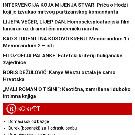
INTERVENCIJA KOJA MIJENJA STVAR: Priča o Hodži
koji je izvukao mrtvog partizanskog komandanta
LIJEPA VEČER, LIJEP DAN: Homoseksploatacijski film
lansiran uz dramatični mučenički narativ
KAD STUDENTI NA KOSOVO KRENU: Memorandum 1 i
Memorandum 2 – isti
FILOZOFIJA PALANKE: Estetski kriteriji huliganske
zajednice
BORIS DEŽULOVIĆ: Kanye Westu ostala je samo
Hrvatska
„MALI ROMAN O TIŠINI“: Kaotična, zamršena i duboko
intimna knjiga
R
ECEPTI
Domaći sok od bazge
Burek (bosanski) za 1 odraslu osobu
Drugačija svinjska jetrica