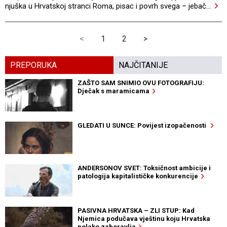
njuška u Hrvatskoj stranci Roma, pisac i povrh svega – jebač
…
<
1
2
>
PREPORUKA
NAJČITANIJE
ZAŠTO SAM SNIMIO OVU FOTOGRAFIJU:
Dječak s maramicama
GLEDATI U SUNCE: Povijest izopačenosti
ANDERSONOV SVET: Toksičnost ambicije i
patologija kapitalističke konkurencije
PASIVNA HRVATSKA – ZLI STUP: Kad
Njemica podučava vještinu koju Hrvatska
polako zaboravlja