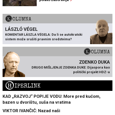
KOLUMNA
LÁSZLÓ VÉGEL
KOMENTAR LÁSZLA VÉGELA: Da li se autokratski
sistem može srušiti pravnim sredstvima?
KOLUMNA
ZDENKO DUKA
DRUGO MIŠLJENJE ZDENKA DUKE: Dijaspora kao
politički projekt HDZ-a
H
IPERLINK
KAD „RAZVOJ“ POPIJE VODU: More pred kućom,
bazen u dvorištu, suša na vratima
VIKTOR IVANČIĆ: Nazad naši