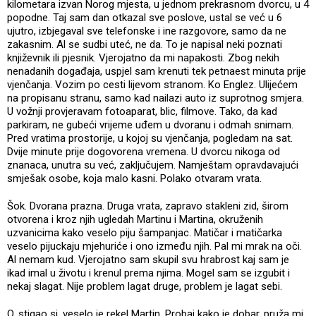
kilometara izvan Norog mjesta, u jednom prekrasnom dvorcu, u 4
popodne. Taj sam dan otkazal sve poslove, ustal se već u 6
ujutro, izbjegaval sve telefonske i ine razgovore, samo da ne
zakasnim. Al se sudbi uteć, ne da. To je napisal neki poznati
književnik ili pjesnik. Vjerojatno da mi napakosti. Zbog nekih
nenadanih događaja, uspjel sam krenuti tek petnaest minuta prije
vjenčanja. Vozim po cesti lijevom stranom. Ko Englez. Ulijećem
na propisanu stranu, samo kad nailazi auto iz suprotnog smjera.
U vožnji provjeravam fotoaparat, blic, filmove. Tako, da kad
parkiram, ne gubeći vrijeme uđem u dvoranu i odmah snimam.
Pred vratima prostorije, u kojoj su vjenčanja, pogledam na sat.
Dvije minute prije dogovorena vremena. U dvorcu nikoga od
znanaca, unutra su već, zaključujem. Namještam opravdavajući
smješak osobe, koja malo kasni. Polako otvaram vrata.
Šok. Dvorana prazna. Druga vrata, zapravo stakleni zid, širom
otvorena i kroz njih ugledah Martinu i Martina, okruženih
uzvanicima kako veselo piju šampanjac. Matičar i matičarka
veselo pijuckaju mjehuriće i ono između njih. Pal mi mrak na oči.
Al nemam kud. Vjerojatno sam skupil svu hrabrost kaj sam je
ikad imal u životu i krenul prema njima. Mogel sam se izgubit i
nekaj slagat. Nije problem lagat druge, problem je lagat sebi.
O, stigao si, veselo je rekel Martin. Probaj kako je dobar, pruža mi