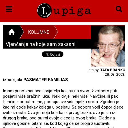
KOLUMNE
Vjenčanje na koje sam zakasnil
ritn by:
TATA BRANKO
28. 03. 2003.
iz serijala PASMATER FAMILIAS
Imam puno znanaca i prijatelja koji su na svom životnom putu
posjetili više bračnih luka. Neki dvije, neki više. Naivčine, ili pak
lijenčine, poput mene, postaju sve više rijetka sorta. Zgodno je
kad mi dođe kakav kolega u posjetu. Sa sobom vodi čopor djece
svih uzrasta. Ovo je moja kćerka iz prvog braka, ovo je sin iz
drugog braka, ovo su mi dvoje djece iz ovog braka. Glede na
njihove godine, pitam se, kod kojeg će se broja zaustaviti.