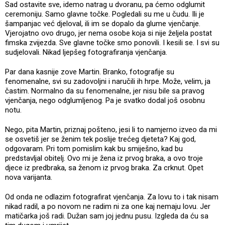
Sad ostavite sve, idemo natrag u dvoranu, pa ćemo odglumit
ceremoniju. Samo glavne točke. Pogledali su me u čudu. Ili je
šampanjac već djeloval, ili im se dopalo da glume vjenčanje.
Vjerojatno ovo drugo, jer nema osobe koja si nije željela postat
fimska zvijezda. Sve glavne točke smo ponovili. I kesili se. I svi su
sudjelovali. Nikad ljepšeg fotografiranja vjenčanja.
Par dana kasnije zove Martin. Branko, fotografije su
fenomenalne, svi su zadovoljni i naručili ih hrpe. Može, velim, ja
častim. Normalno da su fenomenalne, jer nisu bile sa pravog
vjenčanja, nego odglumljenog. Pa je svatko dodal još osobnu
notu.
Nego, pita Martin, priznaj pošteno, jesi li to namjerno izveo da mi
se osvetiš jer se ženim tek poslije trećeg djeteta? Kaj god,
odgovaram. Pri tom pomislim kak bu smiješno, kad bu
predstavljal obitelj. Ovo mi je žena iz prvog braka, a ovo troje
djece iz predbraka, sa ženom iz prvog braka. Za crknut. Opet
nova varijanta.
Od onda ne odlazim fotografirat vjenčanja. Za lovu to i tak nisam
nikad radil, a po novom ne radim ni za one kaj nemaju lovu. Jer
matičarka još radi. Dužan sam joj jednu pusu. Izgleda da ću sa