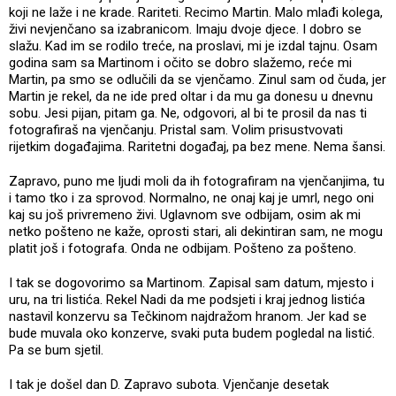
koji ne laže i ne krade. Rariteti. Recimo Martin. Malo mlađi kolega,
živi nevjenčano sa izabranicom. Imaju dvoje djece. I dobro se
slažu. Kad im se rodilo treće, na proslavi, mi je izdal tajnu. Osam
godina sam sa Martinom i očito se dobro slažemo, reće mi
Martin, pa smo se odlučili da se vjenčamo. Zinul sam od čuda, jer
Martin je rekel, da ne ide pred oltar i da mu ga donesu u dnevnu
sobu. Jesi pijan, pitam ga. Ne, odgovori, al bi te prosil da nas ti
fotografiraš na vjenčanju. Pristal sam. Volim prisustvovati
rijetkim događajima. Raritetni događaj, pa bez mene. Nema šansi.
Zapravo, puno me ljudi moli da ih fotografiram na vjenčanjima, tu
i tamo tko i za sprovod. Normalno, ne onaj kaj je umrl, nego oni
kaj su još privremeno živi. Uglavnom sve odbijam, osim ak mi
netko pošteno ne kaže, oprosti stari, ali dekintiran sam, ne mogu
platit još i fotografa. Onda ne odbijam. Pošteno za pošteno.
I tak se dogovorimo sa Martinom. Zapisal sam datum, mjesto i
uru, na tri listića. Rekel Nadi da me podsjeti i kraj jednog listića
nastavil konzervu sa Tečkinom najdražom hranom. Jer kad se
bude muvala oko konzerve, svaki puta budem pogledal na listić.
Pa se bum sjetil.
I tak je došel dan D. Zapravo subota. Vjenčanje desetak