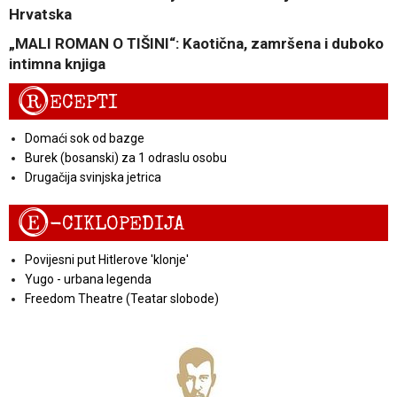
Hrvatska
„MALI ROMAN O TIŠINI“: Kaotična, zamršena i duboko
intimna knjiga
R
ECEPTI
Domaći sok od bazge
Burek (bosanski) za 1 odraslu osobu
Drugačija svinjska jetrica
E
-CIKLOPEDIJA
Povijesni put Hitlerove 'klonje'
Yugo - urbana legenda
Freedom Theatre (Teatar slobode)