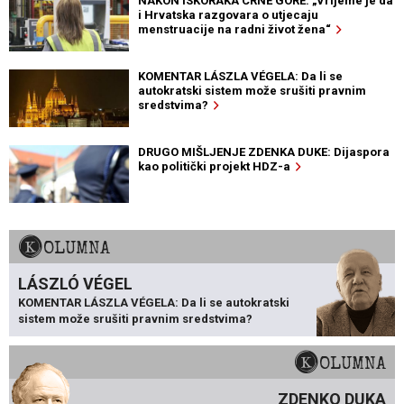
NAKON ISKORAKA CRNE GORE: „Vrijeme je da
i Hrvatska razgovara o utjecaju
menstruacije na radni život žena“
KOMENTAR LÁSZLA VÉGELA: Da li se
autokratski sistem može srušiti pravnim
sredstvima?
DRUGO MIŠLJENJE ZDENKA DUKE: Dijaspora
kao politički projekt HDZ-a
KOLUMNA
LÁSZLÓ VÉGEL
KOMENTAR LÁSZLA VÉGELA: Da li se autokratski
sistem može srušiti pravnim sredstvima?
KOLUMNA
ZDENKO DUKA