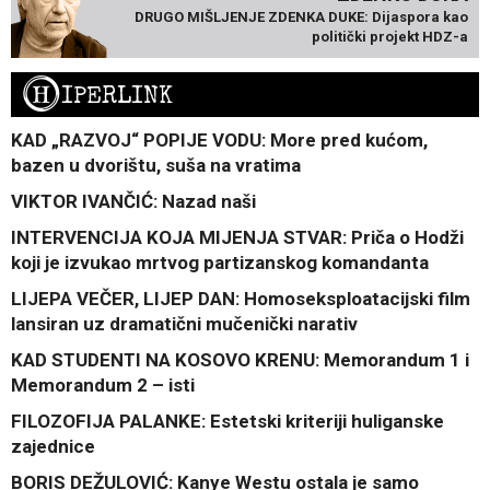
DRUGO MIŠLJENJE ZDENKA DUKE: Dijaspora kao
politički projekt HDZ-a
H
IPERLINK
KAD „RAZVOJ“ POPIJE VODU: More pred kućom,
bazen u dvorištu, suša na vratima
VIKTOR IVANČIĆ: Nazad naši
INTERVENCIJA KOJA MIJENJA STVAR: Priča o Hodži
koji je izvukao mrtvog partizanskog komandanta
LIJEPA VEČER, LIJEP DAN: Homoseksploatacijski film
lansiran uz dramatični mučenički narativ
KAD STUDENTI NA KOSOVO KRENU: Memorandum 1 i
Memorandum 2 – isti
FILOZOFIJA PALANKE: Estetski kriteriji huliganske
zajednice
BORIS DEŽULOVIĆ: Kanye Westu ostala je samo