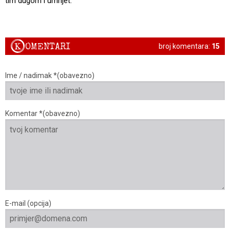
tim dugom i umrijet.
K
OMENTARI
broj komentara:
15
Ime / nadimak *(obavezno)
Komentar *(obavezno)
E-mail (opcija)