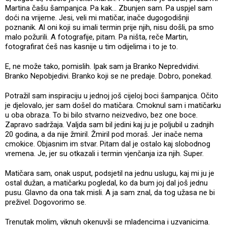
Martina čašu šampanjca. Pa kak... Zbunjen sam. Pa uspjel sam
doći na vrijeme. Jesi, veli mi matičar, inače dugogodišnji
poznanik. Al oni koji su imali termin prije njih, nisu došli, pa smo
malo požurili. A fotografije, pitam. Pa ništa, reče Martin,
fotografirat ćeš nas kasnije u tim odijelima i to je to.
E, ne može tako, pomislih. Ipak sam ja Branko Nepredvidivi.
Branko Nepobjedivi. Branko koji se ne predaje. Dobro, ponekad.
Potražil sam inspiraciju u jednoj još cijeloj boci šampanjca. Očito
je djelovalo, jer sam došel do matičara. Cmoknul sam i matičarku
u oba obraza. To bi bilo stvarno neizvedivo, bez one boce.
Zapravo sadržaja. Valjda sam bil jedini kaj ju je poljubil u zadnjih
20 godina, a da nije žmiril. Žmiril pod moraš. Jer inače nema
cmokice. Objasnim im stvar. Pitam dal je ostalo kaj slobodnog
vremena. Je, jer su otkazali i termin vjenčanja iza njih. Super.
Matičara sam, onak usput, podsjetil na jednu uslugu, kaj mi ju je
ostal dužan, a matičarku pogledal, ko da bum joj dal još jednu
pusu. Glavno da ona tak misli. A ja sam znal, da tog užasa ne bi
preživel. Dogovorimo se.
Trenutak molim, viknuh okenuvši se mladencima i uzvanicima.