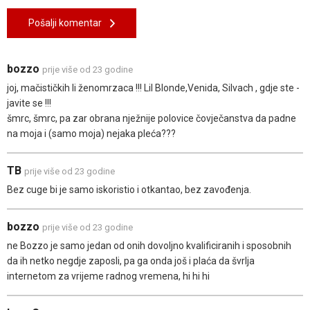
Pošalji komentar
bozzo
prije više od 23 godine
joj, mačističkih li ženomrzaca !!! Lil Blonde,Venida, Silvach , gdje ste -
javite se !!!
šmrc, šmrc, pa zar obrana nježnije polovice čovječanstva da padne
na moja i (samo moja) nejaka pleća???
TB
prije više od 23 godine
Bez cuge bi je samo iskoristio i otkantao, bez zavođenja.
bozzo
prije više od 23 godine
ne Bozzo je samo jedan od onih dovoljno kvalificiranih i sposobnih
da ih netko negdje zaposli, pa ga onda još i plaća da švrlja
internetom za vrijeme radnog vremena, hi hi hi