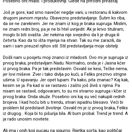
Posebno oni mlađi. I produktivniji. Glede na prirodni priraštaj.
Još je gore, kad smo navečer negdje vani, u restoranu ili kakvom
drugom javnom mjestu. Obavezno predstavljanje. Šutim ko riba,
da se ne zareknem. Jer ne znam iz kog je braka supruga. Mislim,
ne znam redni broj, pa je ne bi htel uvrijedit. Ak je krivo tituliram,
moglo bi biti svašta. Jer nekima nije svejedno da li je druga ili
četvrta. Kao da to išta mjenja na stvari. Tak su me zarazili, da
sam i sam preuzel njihov stil. Stil predstavljanja moje obitelji.
Došli nam u posjetu moji znanci iz mladosti. Ovo mi je supruga iz
prvog braka, predstavljam Nadu. Normalno, onda je i Jasna kćer
iz prvog braka. Pa je tak predstavim. Osvald se kesi, Tečke nema,
jer lovi miševe. Zver i tako divlja po kući, a Feliks prezrivo strigne
ušima. U spavanju. Jer opet lupam. Pa kako, pita znanac? Kaj kak,
kesim se ja. Pa kad si se rastavio i zašto još živiš s njima. Pa
nisam se rastavil, odgovaram, to su mi stvarno supruga i kčer iz
prvog braka. Onda skuže. Posebno oni kaj su već nakupili rednih
brojeva. I kad hoću biti u trendu, stvari ispadnu blesavo. Veći bi
problem bil predstavit životinje. Osvald mi je iz prvog braka, Feliks
iz drugog... Koja bi to pišurija bila. Al bum probal. Trend je trend. A
ja rado unosim novitete.
Ali ima i onih koji pucaju na sigurno. Rijetka sorta, kao političar