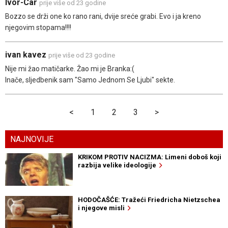
Ivor-Car
prije više od 23 godine
Bozzo se drži one ko rano rani, dvije sreće grabi. Evo i ja kreno
njegovim stopama!!!!
ivan kavez
prije više od 23 godine
Nije mi žao matičarke. Žao mi je Branka:(
Inače, sljedbenik sam "Samo Jednom Se Ljubi" sekte.
<
1
2
3
>
NAJNOVIJE
KRIKOM PROTIV NACIZMA: Limeni doboš koji
razbija velike ideologije
HODOČAŠĆE: Tražeći Friedricha Nietzschea
i njegove misli