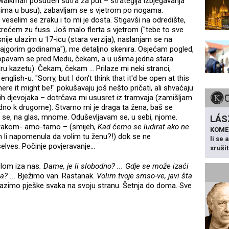
(walkman posuđen sutra za put – strategija izbjegavanja
cima u busu), zabavljam se s vjetrom po nogama.
veselim se zraku i to mi je dosta. Stigavši na odredište,
ećem zu fuss. Još malo flerta s vjetrom ("tebe to sve
snije ulazim u 17-icu (stara verzija), naslanjam se na
u najgorim godinama"), me detaljno skenira. Osjećam pogled,
kopavam se pred Medu, čekam, a u ušima jedna stara
taru kazetu). Čekam, čekam … Prilaze mi neki stranci,
english-u. "
Sorry, but I don't think that it'd be open at this
here it might be
!" pokušavaju još nešto pričati, ali shvaćaju
žih djevojaka – dotrčava mi ususret iz tramvaja (zamišljam
 jedno k drugome). Stvarno mi je draga ta žena, baš se
a se, na glas, mnome. Oduševljavam se, u sebi, njome.
LÁS
zrakom- amo-tamo – (smijeh,
Kad ćemo se ludirat ako ne
KOME
 li napomenula da volim tu ženu?!) dok se ne
li se
elves. Počinje povjeravanje…
sruši
olom iza nas
. Dame, je li slobodno? ... Gdje se može izaći
? ...
Bježimo van. Rastanak.
Volim tvoje smso-ve, javi šta
dlazimo pješke svaka na svoju stranu. Šetnja do doma. Sve