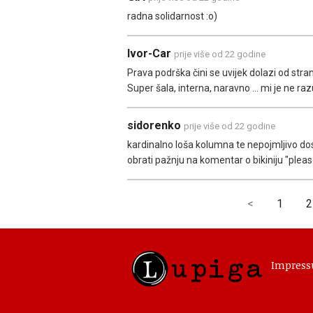
radna solidarnost :o)
Ivor-Car
prije više od 22 godine
Prava podrška čini se uvijek dolazi od stra
Super šala, interna, naravno ... mi je ne ra
sidorenko
prije više od 22 godine
kardinalno loša kolumna te nepojmljivo dos
obrati pažnju na komentar o bikiniju "please
<
1
2
Impres