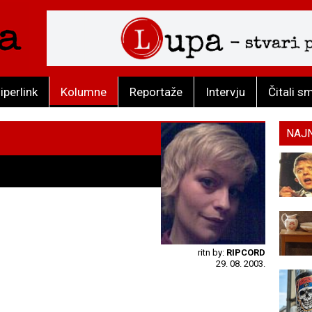
iperlink
Kolumne
Reportaže
Intervju
Čitali s
NAJ
ritn by:
RIPCORD
29. 08. 2003.