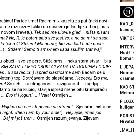
H
šinu! Partee time! Radim mix kazetu za put (neki novi
KAD „R
o me raznježi – toliko da stišćem jednu tipku. Tihi glas s
kućom,
a novom krevetu).
Tek sad me ulovila glad … ništa nisam
oma? Ne, R. je potamanio sve jestivo, a ne da mi se sada
VIKTOR
ela tek u 4! Stižem! Ma nemoj, tko zna kad ti ide noćni …
INTERV
 …)
Stižem! Samo ti sms-nem kada skužim tramvaj!
Hodži 
koman
 obući - sve se pere. Stiže sms – neka stara stvar – bila
 BIH SADA LIJEPO OBUKLA? KADA DA DODJEM I GDJE?
LIJEPA
 i u spavacici: ) Ispred slasticarne sam
Bacam se u
Homose
 pleteni) top. Dotrčavam do slastičarne.
Heeeeej! Eto me,
dramat
ere!
Smijeh … razdraganost … razigranost … zagrljaj
KAD S
amo se na klupici, stavlja ispred mene pitu krumpiraču
Memora
 Evo ti i jogurt! ... Hvala!
Osmijeh …
FILOZO
Hajdmo na one stepenice sa strane!
Sjedamo, ništa ne
huliga
e night, when I am by your side"
)
Hej, ajde, imaš još
BORIS 
Daj mi još tren …
Osmijeh razumijevanja. Zijevam.
Hrvats
„MALI 