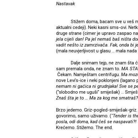
Nastavak
Stižem doma, bacam sve u veš ma
aktualni cedeji). Neki kasni sms-ovi. Netk
druge strane (cimer je upravo zaspao n
jela cijeli dan! Pa jel nemaš baš ništa d
vadit nešto iz zamrzivača. Fak, onda bi j
(mala neuvjerljivost u glasu … mala nada
Dalje snimam tejp, ne znam šta ću
sam premala onda, ne znam to.
MA STA
Čekam. Namještam centrifugu.
Ma mozes
nove Levi's-ice i neki poklonjeni (lagano
nemam ni gaćica ni grudnjaka! Sve se p
("slobodno me uguši" smiješak) … Smješt
Znaš šta je to … Ma za kog me smatraš? ...
Brzo jedemo. Griz-pogled-smiješak-griz.
govorimo, samo uživamo. (
"Tender is th
posla, odi doma, kad ćeš se naspavati?!
Krećemo. Stižemo. The end.