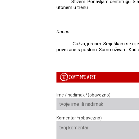
Stižem. Ponavljam centrifugu. Slaže
utonem u trenu…
Danas
Gužva, jurcam. Smješkam se cijel
povezane s poslom. Samo uživam. Kad 
K
OMENTARI
Ime / nadimak *(obavezno)
Komentar *(obavezno)