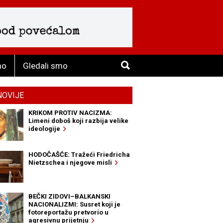
mo
Gledali smo
NOVIJE
KRIKOM PROTIV NACIZMA:
Limeni doboš koji razbija velike
ideologije
HODOČAŠĆE: Tražeći Friedricha
Nietzschea i njegove misli
BEČKI ZIDOVI–BALKANSKI
NACIONALIZMI: Susret koji je
fotoreportažu pretvorio u
agresivnu prijetnju