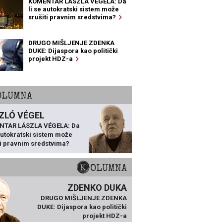
KOMENTAR LÁSZLA VÉGELA: Da
li se autokratski sistem može
srušiti pravnim sredstvima?
DRUGO MIŠLJENJE ZDENKA
DUKE: Dijaspora kao politički
projekt HDZ-a
KOLUMNA
ZLÓ VÉGEL
NTAR LÁSZLA VÉGELA: Da
 autokratski sistem može
ti pravnim sredstvima?
KOLUMNA
ZDENKO DUKA
DRUGO MIŠLJENJE ZDENKA
DUKE: Dijaspora kao politički
projekt HDZ-a