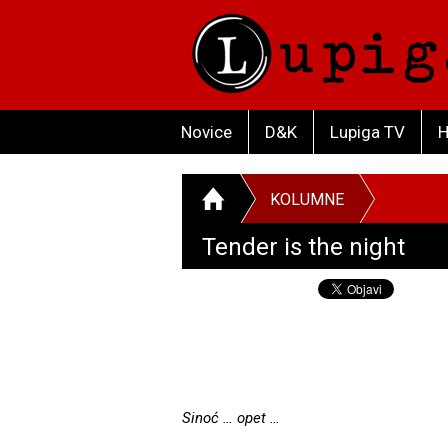
Novice
D&K
Lupiga TV
H
KOLUMNE
Tender is the night
Sinoć … opet …