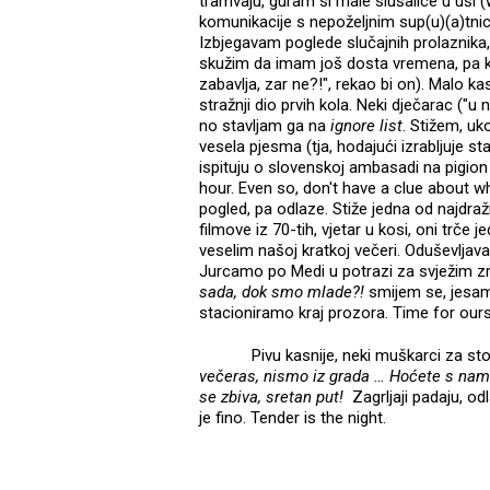
tramvaju, guram si male slušalice u uši 
komunikacije s nepoželjnim sup(u)(a)tni
Izbjegavam poglede slučajnih prolaznika, 
skužim da imam još dosta vremena, pa kr
zabavlja, zar ne?!", rekao bi on). Malo ka
stražnji dio prvih kola. Neki dječarac ("
no stavljam ga na
ignore list
. Stižem, u
vesela pjesma (tja, hodajući izrabljuje s
ispituju o slovenskoj ambasadi na pigion 
hour. Even so, don't have a clue about w
pogled, pa odlaze. Stiže jedna od najdra
filmove iz 70-tih, vjetar u kosi, oni trče
veselim našoj kratkoj večeri. Oduševljav
Jurcamo po Medi u potrazi za svježim 
sada, dok smo mlade?!
smijem se, jesam
stacioniramo kraj prozora. Time for ours
Pivu kasnije, neki muškarci za st
večeras, nismo iz grada … Hoćete s nama
se zbiva, sretan put!
Zagrljaji padaju, o
je fino. Tender is the night.