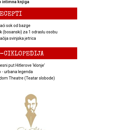
 intimna knjiga
ECEPTI
ći sok od bazge
k (bosanski) za 1 odraslu osobu
čija svinjska jetrica
-CIKLOPEDIJA
esni put Hitlerove 'klonje'
 - urbana legenda
dom Theatre (Teatar slobode)