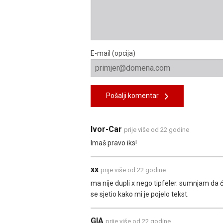
E-mail (opcija)
Pošalji komentar
Ivor-Car
prije više od 22 godine
Imaš pravo iks!
xx
prije više od 22 godine
ma nije dupli x nego tipfeler. sumnjam da 
se sjetio kako mi je pojelo tekst.
GIA
prije više od 22 godine