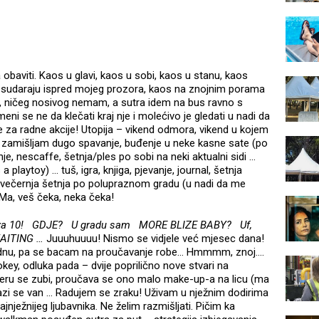
obaviti. Kaos u glavi, kaos u sobi, kaos u stanu, kaos
sudaraju ispred mojeg prozora, kaos na znojnim porama
, ničeg nosivog nemam, a sutra idem na bus ravno s
meni se ne da klečati kraj nje i molećivo je gledati u nadi da
 za radne akcije! Utopija – vikend odmora, vikend u kojem
zamišljam dugo spavanje, buđenje u neke kasne sate (po
e, nescaffe, šetnja/ples po sobi na neki aktualni sidi …
playtoy) … tuš, igra, knjiga, pjevanje, journal, šetnja
, večernja šetnja po polupraznom gradu (u nadi da me
 Ma, veš čeka, neka čeka!
a 10!
GDJE?
U gradu sam
MORE BLIZE BABY?
Uf,
WAITING …
Juuuhuuuu! Nismo se vidjele već mjesec dana!
ednu, pa se bacam na proučavanje robe… Hmmmm, znoj….
 odluka pada – dvije poprilično nove stvari na
 peru se zubi, proučava se ono malo make-up-a na licu (ma
Izlazi se van … Radujem se zraku! Uživam u nježnim dodirima
jnježnijeg ljubavnika. Ne želim razmišljati. Pičim ka