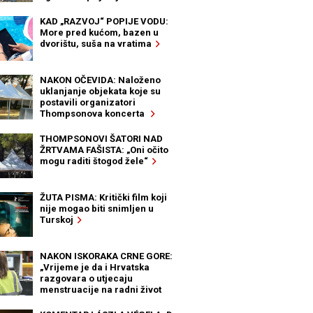
KAD „RAZVOJ“ POPIJE VODU:
More pred kućom, bazen u
dvorištu, suša na vratima
NAKON OČEVIDA: Naloženo
uklanjanje objekata koje su
postavili organizatori
Thompsonova koncerta
THOMPSONOVI ŠATORI NAD
ŽRTVAMA FAŠISTA: „Oni očito
mogu raditi štogod žele“
ŽUTA PISMA: Kritički film koji
nije mogao biti snimljen u
Turskoj
NAKON ISKORAKA CRNE GORE:
„Vrijeme je da i Hrvatska
razgovara o utjecaju
menstruacije na radni život
žena“