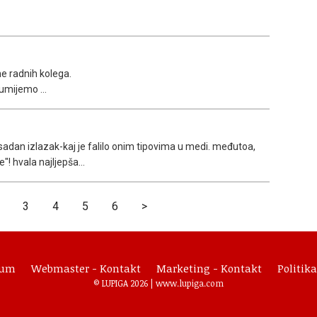
ne radnih kolega.
zumijemo ...
adan izlazak-kaj je falilo onim tipovima u medi. međutoa,
"! hvala najljepša...
3
4
5
6
>
sum
Webmaster - Kontakt
Marketing - Kontakt
Politika
© LUPIGA 2026 |
www.lupiga.com