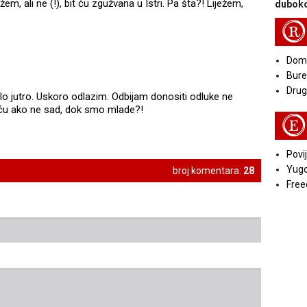
m, ali ne (!), bit ću zgužvana u Istri. Pa šta?! Liježem,
duboko
R
Doma
Bure
Druga
o jutro. Uskoro odlazim. Odbijam donositi odluke ne
ću ako ne sad, dok smo mlade?!
E
Povij
Yugo
broj komentara:
28
Free