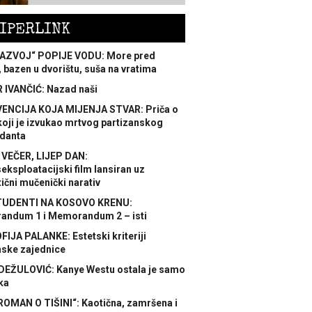
IPERLINK
AZVOJ“ POPIJE VODU: More pred
 bazen u dvorištu, suša na vratima
 IVANČIĆ: Nazad naši
ENCIJA KOJA MIJENJA STVAR: Priča o
koji je izvukao mrtvog partizanskog
danta
 VEČER, LIJEP DAN:
ksploatacijski film lansiran uz
ični mučenički narativ
TUDENTI NA KOSOVO KRENU:
ndum 1 i Memorandum 2 – isti
FIJA PALANKE: Estetski kriteriji
nske zajednice
DEŽULOVIĆ: Kanye Westu ostala je samo
ka
ROMAN O TIŠINI“: Kaotična, zamršena i