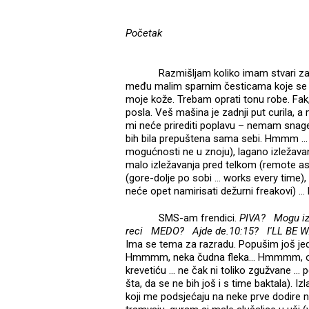
Početak
Razmišljam koliko imam stvari za 
među malim sparnim česticama koje se 
moje kože. Trebam oprati tonu robe. Fak
posla. Veš mašina je zadnji put curila, a 
mi neće prirediti poplavu – nemam snage
bih bila prepuštena sama sebi. Hmmm … 
mogućnosti ne u znoju), lagano izležavanj
malo izležavanja pred telkom (remote as a 
(gore-dolje po sobi … works every time)
neće opet namirisati dežurni freakovi) …
SMS-am frendici.
PIVA?
Mogu iz
reci
MEDO?
Ajde de.10:15?
I'LL BE 
Ima se tema za razradu. Popušim još j
Hmmmm, neka čudna fleka… Hmmmm, okey,
krevetiću … ne čak ni toliko zgužvane …
šta, da se ne bih još i s time baktala). 
koji me podsjećaju na neke prve dodire na