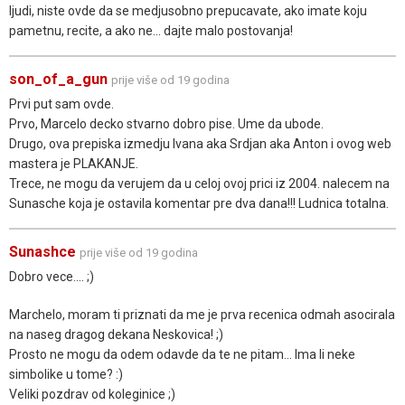
ljudi, niste ovde da se medjusobno prepucavate, ako imate koju
pametnu, recite, a ako ne... dajte malo postovanja!
son_of_a_gun
prije više od 19 godina
Prvi put sam ovde.
Prvo, Marcelo decko stvarno dobro pise. Ume da ubode.
Drugo, ova prepiska izmedju Ivana aka Srdjan aka Anton i ovog web
mastera je PLAKANJE.
Trece, ne mogu da verujem da u celoj ovoj prici iz 2004. nalecem na
Sunasche koja je ostavila komentar pre dva dana!!! Ludnica totalna.
Sunashce
prije više od 19 godina
Dobro vece.... ;)
Marchelo, moram ti priznati da me je prva recenica odmah asocirala
na naseg dragog dekana Neskovica! ;)
Prosto ne mogu da odem odavde da te ne pitam... Ima li neke
simbolike u tome? :)
Veliki pozdrav od koleginice ;)