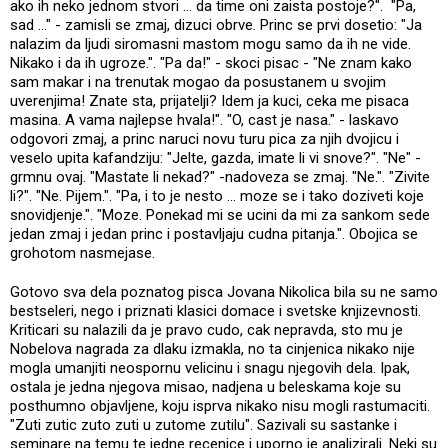
ako ih neko jednom stvori ... da time oni zaista postoje?". "Pa,
sad ..." - zamisli se zmaj, dizuci obrve. Princ se prvi dosetio: "Ja
nalazim da ljudi siromasni mastom mogu samo da ih ne vide.
Nikako i da ih ugroze.". "Pa da!" - skoci pisac - "Ne znam kako
sam makar i na trenutak mogao da posustanem u svojim
uverenjima! Znate sta, prijatelji? Idem ja kuci, ceka me pisaca
masina. A vama najlepse hvala!". "O, cast je nasa." - laskavo
odgovori zmaj, a princ naruci novu turu pica za njih dvojicu i
veselo upita kafandziju: "Jelte, gazda, imate li vi snove?". "Ne" -
grmnu ovaj. "Mastate li nekad?" -nadoveza se zmaj. "Ne.". "Zivite
li?". "Ne. Pijem.". "Pa, i to je nesto ... moze se i tako doziveti koje
snovidjenje.". "Moze. Ponekad mi se ucini da mi za sankom sede
jedan zmaj i jedan princ i postavljaju cudna pitanja.". Obojica se
grohotom nasmejase.
Gotovo sva dela poznatog pisca Jovana Nikolica bila su ne samo
bestseleri, nego i priznati klasici domace i svetske knjizevnosti.
Kriticari su nalazili da je pravo cudo, cak nepravda, sto mu je
Nobelova nagrada za dlaku izmakla, no ta cinjenica nikako nije
mogla umanjiti neospornu velicinu i snagu njegovih dela. Ipak,
ostala je jedna njegova misao, nadjena u beleskama koje su
posthumno objavljene, koju isprva nikako nisu mogli rastumaciti.
"Zuti zutic zuto zuti u zutome zutilu". Sazivali su sastanke i
seminare na temu te jedne recenice i uporno je analizirali. Neki su