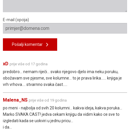
E-mail (opcija)
Pošalji komentar
xD
prije više od 17 godina
predobro... nemam riječi... svako njegovo djelo ima neku poruku,
obožavam sve pjesme, sve kolumne... to je prava lirika...... knjiga je
vrh vrhova.... stvarnno svaka čast.....
Malena_NS
prije više od 19 godina
po meni - najbolja od svih 20 kolumni... kakva ideja, kakva poruka...
Marko SVAKA CAST! jedva cekam knjigu da vidim kako ce sve to
izgledati kada se uokviri u jednu pricu...
i da...