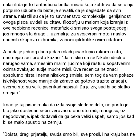
nalazili da je to fantasticna britka misao koja zahteva da se u nju
potpuno udubite da biste je shvatili, da je sagledate sa svih
strana, nalazili su da je to savrsenstvo kompleksije i genijalnosti
ovoga pisca, uvideli su citavu filozofiju u malom koja izranja iz
ove neobicne recenice, metafizicki smisao svega postojeceg i
jos mnogo sta drugo ... uzimali je za svojevrsni moto i naslov
naucnih skupova i zbornika, zapocinjali kritike ovim citatom ...
A onda je jednog dana jedan mladi pisac lupio rukom o sto,
nasmejao se i prosto kazao: "Ja mislim da se Nikolic idealno
narugao vama, smesnim malim ljudima koji rastu u sopstvenim
ocima zvakajuci tudje mudre misli. Ova recenica ne znaci
apsolutno nista i nema nikakvog smisla, sem tog da vam pokaze
iskrivljenost vase manije da zdravo za gotovo trazite znacaj u
svemu sto su veliki pisci ikad napisali. Da je ziv, sad bi se slatko
smejao.".
Imao je taj pisac muka da izda svoje sledece delo, no posto je
bio jako dosledan sebi i verovao u ono sto radi, mnogi su, uz
negodovanje, ipak dodavali da ga ceka veliki uspeh, samo jos kad
bi se malo spustio na zemlju.
"Doista, dragi prijatelju, svuda smo bili, sve prosli, i na kraju bas ne