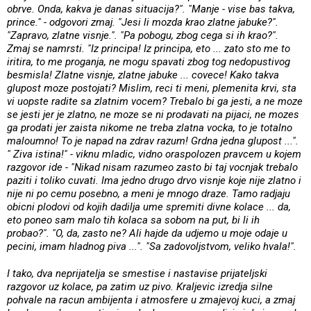
obrve. Onda, kakva je danas situacija?". "Manje - vise bas takva,
prince." - odgovori zmaj. "Jesi li mozda krao zlatne jabuke?".
"Zapravo, zlatne visnje.". "Pa pobogu, zbog cega si ih krao?".
Zmaj se namrsti. "Iz principa! Iz principa, eto ... zato sto me to
iritira, to me proganja, ne mogu spavati zbog tog nedopustivog
besmisla! Zlatne visnje, zlatne jabuke ... covece! Kako takva
glupost moze postojati? Mislim, reci ti meni, plemenita krvi, sta
vi uopste radite sa zlatnim vocem? Trebalo bi ga jesti, a ne moze
se jesti jer je zlatno, ne moze se ni prodavati na pijaci, ne mozes
ga prodati jer zaista nikome ne treba zlatna vocka, to je totalno
maloumno! To je napad na zdrav razum! Grdna jedna glupost ...".
" Ziva istina!" - viknu mladic, vidno oraspolozen pravcem u kojem
razgovor ide - "Nikad nisam razumeo zasto bi taj vocnjak trebalo
paziti i toliko cuvati. Ima jedno drugo drvo visnje koje nije zlatno i
nije ni po cemu posebno, a meni je mnogo draze. Tamo radjaju
obicni plodovi od kojih dadilja ume spremiti divne kolace ... da,
eto poneo sam malo tih kolaca sa sobom na put, bi li ih
probao?". "O, da, zasto ne? Ali hajde da udjemo u moje odaje u
pecini, imam hladnog piva ...". "Sa zadovoljstvom, veliko hvala!".
I tako, dva neprijatelja se smestise i nastavise prijateljski
razgovor uz kolace, pa zatim uz pivo. Kraljevic izredja silne
pohvale na racun ambijenta i atmosfere u zmajevoj kuci, a zmaj