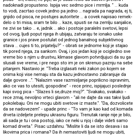
nadoknadi propusteno. Ispija vec sedmo pice i mrmlja. " ... kuda
to vodi, zacrtao covek jedno pa jedno ... nagrada pa nagrada, ej ti,
gnjido od pisca, ne postujes autoritete ... a covek napisao remek-
delo o tri misa, sram te bilo ... kaze, spusti se na zemlju sanjalice,
ne zivi se tako ... e, jadnik ... ako i postoje paralelni svetovi, lepsi
od ovog, ljudi poput njega ih ubijaju, zatvaraju te ionako uske
granice i jos prave postulat od jednog banalnog subjektivnog
stava ... cujes ti to, prijatelju?" - obrati se jednome koji je stajao
tik pored njega, za sankom. Ovaj, i jos jedan koji je ocigledno sve
vreme bio s njim u drustvu, klimase glavom potvrdjujuci da su ga
slusali sve vreme, i pre nego sto im je on skrenuo paznju na sebe
pitanjem. Nastavio je: "Treba izglasati neki zakon po kojem se
onima koji vise nemaju sta da kazu jednostavno zabranjuje da
dalje govore ...". "Nalazim vase razmisljanje poprilicno ispravnim,
ako ce vas to utesiti, gospodine" - rece princ, ispijajuci poslednje
kapi svog pica - "Slazes li se,druze moj?". "Svakako, svakako -
rece zmaj, nevoljno vrteci glavom - "ali ne dajte da vas takvi ljudi
pokolebaju. Oni ne mogu ubiti svetove iz maste.". "Da, dozvolicete
da se nadovezem" - upade princ - "To vam je kao kad od komada
drveta izdeljete prelepu ukrasnu figuru. Trenutak ranije nije je bilo,
ali sada je tu i ona postoji, iako ce neki u njoj i dalje videti samo
komad drveta.". Pisac uzdahnu. "Mislite li da se isto desava i sa
likovima prica i romana? Da ih nemastoviti ljudi ne mogu ubiti,