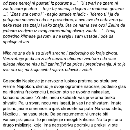
od zene nemoj ni pustati iz podruma ...". "U stvari ne znam ni
zasto sam je oteo ... to je taj osecaj o kojem si malocas govorio
...". "Znas sta cemo?" - naglo ustade mladic - "Idemo ti i ja da
putujemo po svetu i da se provodimo, a ovo sve da ostavimo pa
neka rade sta znaju i kako znaju. Sta ce nama sve ovo? Zelim da
jednom izadjem iz ovog nametnutog okvira, zaista ...". Zmaj
potvrdno klimase glavom, a na kraju i sam ustade i ode da
spakuje stvari ...
Niko ne zna da li su ziveli srecno i zadovoljno do kraja zivota.
Verovatnije je da su ziveli sasvim obicnim zivotom i da vise
nikada nikome nisu bili zanimljivi za price i prepricavanja. A to je
sve sto su, na kraju svih krajeva, oduvek i zeleli.
Gospodin Neskovic je nervozno lupkao prstima po stolu sve
vreme. Napokon, skinuo je svoje ogromne naocare, podesio glas
na iritantnu frekvenciju i, nakon sto se uvodno nakasljao,
konacno poceo. "Znate, necu okolisati: vas je veoma tesko
shvatiti. Pa, u stvari, necu vas lagati, ja vas i ne shvatam. Imate
prilicno jasne smernice, a ipak skrecete sa puta. Na vasu stetu,
Nikolicu ... na vasu stetu. Da se razumemo: vi umete biti
vanserijski pisac. To je misljenje mnogih kriticara. No tu je i ono
drugo misljenje, koje ima neosporivu podrsku u praksi: vi ste