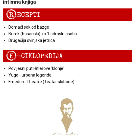
intimna knjiga
R
ECEPTI
Domaći sok od bazge
Burek (bosanski) za 1 odraslu osobu
Drugačija svinjska jetrica
E
-CIKLOPEDIJA
Povijesni put Hitlerove 'klonje'
Yugo - urbana legenda
Freedom Theatre (Teatar slobode)