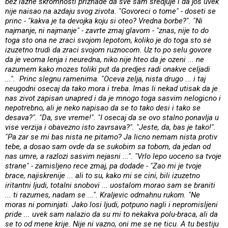
bez lazne skromnosti priznade da sve sam sredjuje i da jos uvek
nije naisao na azdaju svog zivota. "Govoreci o tome" - doseti se
princ - "kakva je ta devojka koju si oteo? Vredna borbe?". "Ni
najmanje, ni najmanje" - zavrte zmaj glavom - "znas, nije to do
toga sto ona ne zraci svojom lepotom, koliko je do toga sto se
izuzetno trudi da zraci svojom ruznocom. Uz to po selu govore
da je veoma lenja i neuredna, niko nije hteo da je ozeni ... ne
razumem kako mozes toliki put da predjes radi onakve celjadi
...". Princ slegnu ramenima. "Oceva zelja, nista drugo ... i taj
neugodni osecaj da tako mora i treba. Imas li nekad utisak da je
nas zivot zapisan unapred i da je mnogo toga sasvim nelogicno i
nepotrebno, ali je neko napisao da se to tako desi i tako se
desava?". "Da, sve vreme!". "I osecaj da se ovo stalno ponavlja u
vise verzija i obavezno isto zavrsava?". "Jeste, da, bas je tako!".
"Pa zar se mi bas nista ne pitamo? Ja licno nemam nista protiv
tebe, a dosao sam ovde da se sukobim sa tobom, da jedan od
nas umre, a razlozi sasvim nejasni ...". "Vrlo lepo uoceno sa tvoje
strane" - zamisljeno rece zmaj, pa dodade - "Zao mi je tvoje
brace, najiskrenije ... ali to su, kako mi se cini, bili izuzetno
iritantni ljudi, totalni snobovi ... uostalom morao sam se braniti
... ti razumes, nadam se ...". Kraljevic odmahnu rukom. "Ne
moras ni pominjati. Jako losi ljudi, potpuno nagli i nepromisljeni
pride ... uvek sam nalazio da su mi to nekakva polu-braca, ali da
se to od mene krije. Nije ni vazno, oni me se ne ticu. A tu bestiju