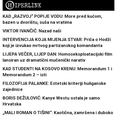
H
IPERLINK
KAD „RAZVOJ“ POPIJE VODU: More pred kućom,
bazen u dvorištu, suša na vratima
VIKTOR IVANČIĆ: Nazad naši
INTERVENCIJA KOJA MIJENJA STVAR: Priča o Hodži
koji je izvukao mrtvog partizanskog komandanta
LIJEPA VEČER, LIJEP DAN: Homoseksploatacijski film
lansiran uz dramatični mučenički narativ
KAD STUDENTI NA KOSOVO KRENU: Memorandum 1 i
Memorandum 2 – isti
FILOZOFIJA PALANKE: Estetski kriteriji huliganske
zajednice
BORIS DEŽULOVIĆ: Kanye Westu ostala je samo
Hrvatska
„MALI ROMAN O TIŠINI“: Kaotična, zamršena i duboko