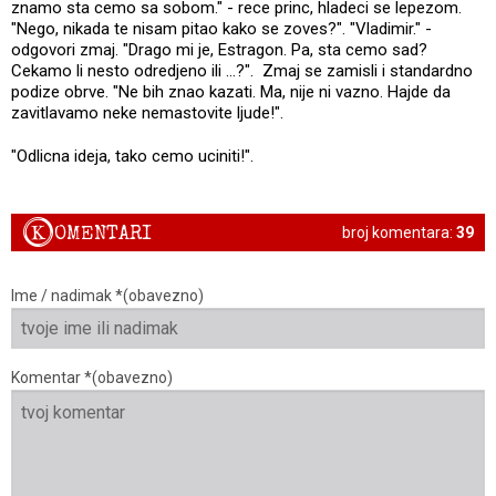
znamo sta cemo sa sobom." - rece princ, hladeci se lepezom.
"Nego, nikada te nisam pitao kako se zoves?". "Vladimir." -
odgovori zmaj. "Drago mi je, Estragon. Pa, sta cemo sad?
Cekamo li nesto odredjeno ili ...?". Zmaj se zamisli i standardno
podize obrve. "Ne bih znao kazati. Ma, nije ni vazno. Hajde da
zavitlavamo neke nemastovite ljude!".
"Odlicna ideja, tako cemo uciniti!".
K
OMENTARI
broj komentara:
39
Ime / nadimak *(obavezno)
Komentar *(obavezno)