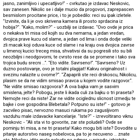
jasno, zanimljivo i upecatljivo!" - cvrkutao je izdavac Neskovic,
sav zanesen. Nikolic se i dalje mucio da progovori, zaprepascen
besmislom procitane price, i to je pobedilo: reci su ipak izletele.
"Izvinite, da li je ovo skrivena kamera ili prosto sprdacina iz
hobija?". "Kako, molim?" - uozbilji se izdavac. "Ovo ovde je prica
o nekakva tri misa od kojih su dva nemarna, a jedan vredan,
dvojica prave kucu od slame, a jedan od lima i onda dodje veliki
zli macak koji oduva kuce od slame i na kraju ova dvojica zavrse
u limenoj kucici treceg misa, shvativsi da su pogresili sto su bili
neozbiljni i neodgovorni, te cvrsto rese da se promene i tako sva
trojica budu srecni ...". "Eto vidite. Savrseno!". "Savrseno? Uz
duzno postovanje, ovo je totalni plagijat! Kakvu originalnost i
svezinu nalazite u ovome?". "Zapaprili ste reci drskoscu, Nikolicu,
plasim se da ne vidim smisao pravca u kojem vodite razgovor.".
"Ne vidite smisao razgovora? A ova bajka vam je sasvim
smislena, jelte? Pobogu, jeste li ikada culi za bajku o tri praseta?
Nemojte reci da niste! Zar ne vidite ociglednu slicnost izmedju te
bajke i ove gospodina Blebetala? Potpuno su iste!" - gotovo je
zacvileo pisac, nervozno masuci rukama po zagusljivom
vazduhu male izdavacke kancelarije. "Iste?" - izrevoltirano viknu
Neskovic - "Ali sta vi to govorite, zar ste poludeli? Ovde se
pominju tri misa, a ne tri praseta! Kako mogu biti iste? Dovodite u
pitanje autorstvo naseg nobelovca, pa to je necuveno ... znate
sta, Nikolicu, idite malo nekuda na odmor, u prirodu, izbistrite