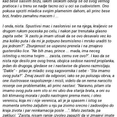
kad bese sasvim blizu, lakim skokom odvoji se od svog vernog
pratioca i u trenu se nadje tacno oci u oci sa cudovistem. Ono
pokusa sprziti mladica svojim plamenim dahom, ali princ bese
brzi, hrabro zamahnu macem i ...
I onda, nista. Spustivsi mac i naslonivsi se na njega, kraljevic se
drugom rukom poceska po celu, i nakon par trenutaka glasno
zapita sebe: "A zasto ja imam utisak da se ovo desavalo vec ko
zna koliko puta i da mi je potpuno besmisleno i mrsko uraditi to
jos jednom?". Zbunjenost se uspesno prenela i na zmajevo
gusteroliko lice. "Ne bih znao, prince ... mada, ima neceg
istinitog u recima tvojim ... zaista, cemu sve ovo?". I kao da se
nista nije desilo pre ovog trena, obojica sedose nasred proplanka,
jedan do drugoga, gledase se i nastavise da glasno razmisljaju.
"Dakle" - pitao je mladic svog sagovornika i sebe - "Sta imamo
ovog puta?". Zmaj zausti da odgovori, iako se po polozaju obrva, a
one ilustrovase raspolozenje i misli, videlo da on nema narocito
resenje ove problematike, ali princ nastavi: "Naravno, pitam sta
imamo ovog puta sem sto si mi ubio dva starija brata, a oni su
bili klimavog morala i podlo nastrojeni prema meni, i oteo
verenicu, koja mi i nije verenica, ali je ja spasem i istog se
momenta smrtno zaljubim u nju pa zivimo srecno i zadovoljno do
kraja zivota i par reinkarnacija posle ...". Malo zastade, pa
zakljuci: "Zaista, nisam ranije izvoleo zapaziti da vi zmajevi imate