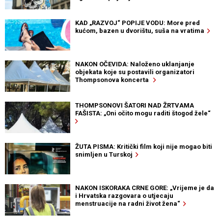
KAD „RAZVOJ“ POPIJE VODU: More pred
kućom, bazen u dvorištu, suša na vratima
NAKON OČEVIDA: Naloženo uklanjanje
objekata koje su postavili organizatori
Thompsonova koncerta
THOMPSONOVI ŠATORI NAD ŽRTVAMA
FAŠISTA: „Oni očito mogu raditi štogod žele“
ŽUTA PISMA: Kritički film koji nije mogao biti
snimljen u Turskoj
NAKON ISKORAKA CRNE GORE: „Vrijeme je da
i Hrvatska razgovara o utjecaju
menstruacije na radni život žena“