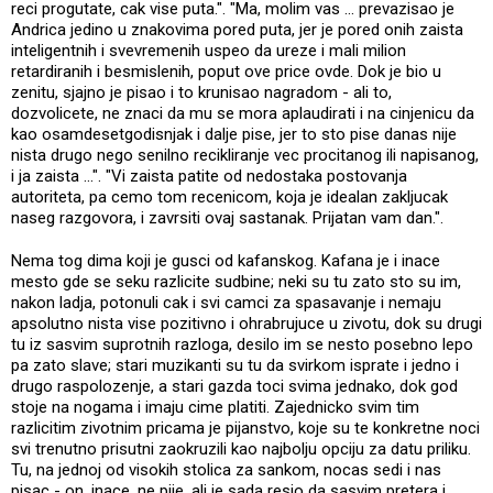
reci progutate, cak vise puta.". "Ma, molim vas ... prevazisao je
Andrica jedino u znakovima pored puta, jer je pored onih zaista
inteligentnih i svevremenih uspeo da ureze i mali milion
retardiranih i besmislenih, poput ove price ovde. Dok je bio u
zenitu, sjajno je pisao i to krunisao nagradom - ali to,
dozvolicete, ne znaci da mu se mora aplaudirati i na cinjenicu da
kao osamdesetgodisnjak i dalje pise, jer to sto pise danas nije
nista drugo nego senilno recikliranje vec procitanog ili napisanog,
i ja zaista ...". "Vi zaista patite od nedostaka postovanja
autoriteta, pa cemo tom recenicom, koja je idealan zakljucak
naseg razgovora, i zavrsiti ovaj sastanak. Prijatan vam dan.".
Nema tog dima koji je gusci od kafanskog. Kafana je i inace
mesto gde se seku razlicite sudbine; neki su tu zato sto su im,
nakon ladja, potonuli cak i svi camci za spasavanje i nemaju
apsolutno nista vise pozitivno i ohrabrujuce u zivotu, dok su drugi
tu iz sasvim suprotnih razloga, desilo im se nesto posebno lepo
pa zato slave; stari muzikanti su tu da svirkom isprate i jedno i
drugo raspolozenje, a stari gazda toci svima jednako, dok god
stoje na nogama i imaju cime platiti. Zajednicko svim tim
razlicitim zivotnim pricama je pijanstvo, koje su te konkretne noci
svi trenutno prisutni zaokruzili kao najbolju opciju za datu priliku.
Tu, na jednoj od visokih stolica za sankom, nocas sedi i nas
pisac - on, inace, ne pije, ali je sada resio da sasvim pretera i