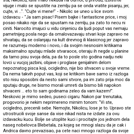
vijuge i malo se spustite na zemlju pa se onda vratite pisanju, jer,
cujte, vi ...". "Cujte vi mene!" - Nikolic se uneo u lice svom
izdavacu - "Ja sam pisac! Pisem bajke i fantasticne price, i moj
posao nikako nije da se spustam na zemlju, pa zato to necu ni
ciniti. Narocito imajuci u vidu cinjenicu da ljudi poput vas nemaju
pametnijeg posla nego da omalovazavaju stvari koje zapravo ne
shvataju, da se oslanjaju na kult drevnog ili klasicnog jer zapravo
ne razumeju moderno i novo, i da svojim nesnosim kritikama
maksimalno sputaju mlade stvaraoce, oteraju ih negde u planine
da tamo pisu svoja dela, pa da to posle sto godina nadju neki
lovci u vucjoj jazbini, objave i proglase genijalnim delom
nepoznatog pisca koji, ocigledno, nije bio shvacen u svoje vreme.
Da nema takvih poput vas, koji se kritikom bave samo iz razloga
sto nisu sposobni da nesto sami stvore, pa im zato prija moc da
sputaju druge, ne bismo morali umreti da bismo bili napokon
shvaceni ... eto to sam godinama zeleo da vam kazem!".
Neskovic je mirno sedeo, puseci cigaru. Nakon par trenutaka,
progovorio je nekim neprimereno mirnim tonom: "Vi ste,
ocigledno, precenili sebe. Nemojte, Nikolicu, lose je to. Upravo ste
utrostrucili svoje sanse da vise nikad nista ne izdate za ovu
izdavacku kucu. Bolje se utoplite kuci i procitajte jos jednom dela
naseg nobelovca Blebetala, za kojeg se mnogi slazu da je cak i
Andrica davno prevazisao, pa cete naci mnogo razloga da svoje