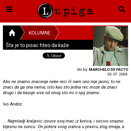
KOLUMNE
Šta je to pisac hteo da kaže
ritn by:
MARCHELO DE FACTO
05. 07. 2004.
Ako ne znamo znacenje neke reci ili nam ono nije jasno, to ne
znaci da ga ona nema; isto kao sto jedna rec moze da znaci
drugo i da kazuje vise od onog sto mi o njoj znamo.
Ivo Andric
... Najmladji kraljevic izvuce svoj mac iz korica, i secivo snazno
bljesnu na suncu. On potera svog vranca u pravcu zlog zmaja, a