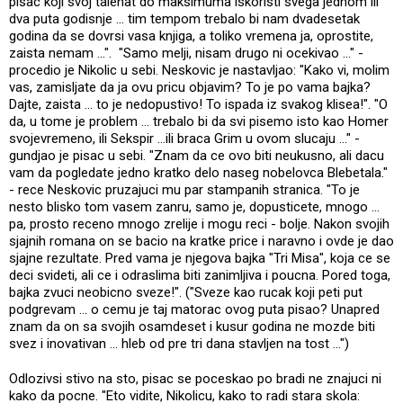
pisac koji svoj talenat do maksimuma iskoristi svega jednom ili
dva puta godisnje ... tim tempom trebalo bi nam dvadesetak
godina da se dovrsi vasa knjiga, a toliko vremena ja, oprostite,
zaista nemam ...". "Samo melji, nisam drugo ni ocekivao ..." -
procedio je Nikolic u sebi. Neskovic je nastavljao: "Kako vi, molim
vas, zamisljate da ja ovu pricu objavim? To je po vama bajka?
Dajte, zaista ... to je nedopustivo! To ispada iz svakog klisea!". "O
da, u tome je problem ... trebalo bi da svi pisemo isto kao Homer
svojevremeno, ili Sekspir ...ili braca Grim u ovom slucaju ..." -
gundjao je pisac u sebi. "Znam da ce ovo biti neukusno, ali dacu
vam da pogledate jedno kratko delo naseg nobelovca Blebetala."
- rece Neskovic pruzajuci mu par stampanih stranica. "To je
nesto blisko tom vasem zanru, samo je, dopusticete, mnogo ...
pa, prosto receno mnogo zrelije i mogu reci - bolje. Nakon svojih
sjajnih romana on se bacio na kratke price i naravno i ovde je dao
sjajne rezultate. Pred vama je njegova bajka "Tri Misa", koja ce se
deci svideti, ali ce i odraslima biti zanimljiva i poucna. Pored toga,
bajka zvuci neobicno sveze!". ("Sveze kao rucak koji peti put
podgrevam ... o cemu je taj matorac ovog puta pisao? Unapred
znam da on sa svojih osamdeset i kusur godina ne mozde biti
svez i inovativan ... hleb od pre tri dana stavljen na tost ...")
Odlozivsi stivo na sto, pisac se poceskao po bradi ne znajuci ni
kako da pocne. "Eto vidite, Nikolicu, kako to radi stara skola: