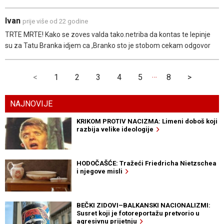
Ivan
prije više od 22 godine
TRTE MRTE! Kako se zoves valda tako.netriba da kontas te lepinje
su za Tatu Branka idjem ca ,Branko sto je stobom cekam odgovor
…
<
1
2
3
4
5
8
>
NAJNOVIJE
KRIKOM PROTIV NACIZMA: Limeni doboš koji
razbija velike ideologije
HODOČAŠĆE: Tražeći Friedricha Nietzschea
i njegove misli
BEČKI ZIDOVI–BALKANSKI NACIONALIZMI:
Susret koji je fotoreportažu pretvorio u
agresivnu prijetnju