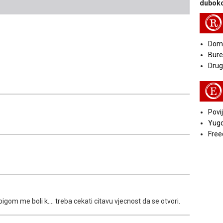
duboko
R
Doma
Bure
Druga
E
Povij
Yugo
Free
igom me boli k.... treba cekati citavu vjecnost da se otvori.