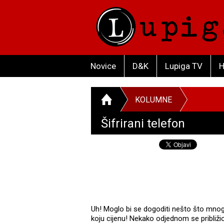
Novice
D&K
Lupiga TV
H
KOLUMNE
Šifrirani telefon
Uh! Moglo bi se dogoditi nešto što mnogi 
koju cijenu! Nekako odjednom se približ