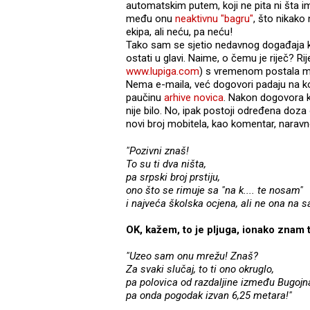
automatskim putem, koji ne pita ni šta im
među onu
neaktivnu "bagru"
, što nikako 
ekipa, ali neću, pa neću!
Tako sam se sjetio nedavnog događaja koji
ostati u glavi. Naime, o čemu je riječ? Ri
www.lupiga.com
) s vremenom postala mj
Nema e-maila, već dogovori padaju na ko
paučinu
arhive novica
. Nakon dogovora ko
nije bilo. No, ipak postoji određena doz
novi broj mobitela, kao komentar, naravno.
"Pozivni znaš!
To su ti dva ništa,
pa srpski broj prstiju,
ono što se rimuje sa "na k.... te nosam"
i najveća školska ocjena, ali ne ona na s
OK, kažem, to je pljuga, ionako znam 
"Uzeo sam onu mrežu! Znaš?
Za svaki slučaj, to ti ono okruglo,
pa polovica od razdaljine između Bugojn
pa onda pogodak izvan 6,25 metara!"