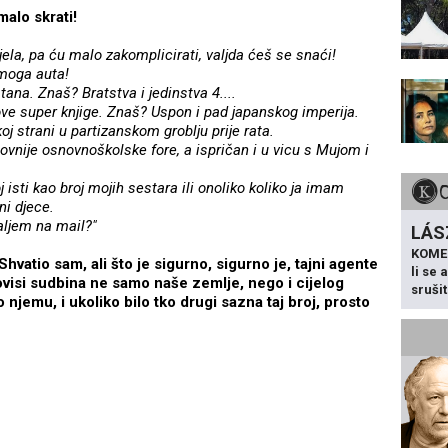
malo skrati!
ela, pa ću malo zakomplicirati, valjda ćeš se snaći!
 moga auta!
stana. Znaš? Bratstva i jedinstva 4....
ove super knjige. Znaš? Uspon i pad japanskog imperija.
koj strani u partizanskom groblju prije rata.
ovnije osnovnoškolske fore, a ispričan i u vicu s Mujom i
 isti kao broj mojih sestara ili onoliko koliko ja imam
ni djece.
šaljem na mail?"
LÁS
KOME
Shvatio sam, ali što je sigurno, sigurno je, tajni agente
li se
visi sudbina ne samo naše zemlje, nego i cijelog
sruši
o njemu, i ukoliko bilo tko drugi sazna taj broj, prosto