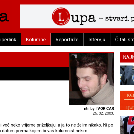
iperlink
Kolumne
Reportaže
Intervju
Čitali s
NAJ
ritn by:
IVOR CAR
26. 02. 2003.
već neko vrijeme priželjkuju, a ja to ne želim nikako. Ni po
io datum prema kojem bi vaš kolumnist nekim