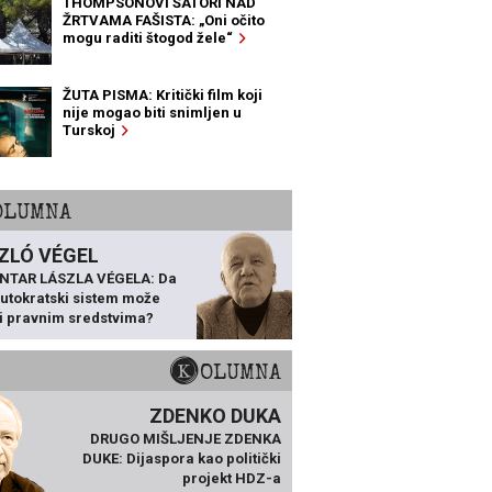
THOMPSONOVI ŠATORI NAD
ŽRTVAMA FAŠISTA: „Oni očito
mogu raditi štogod žele“
ŽUTA PISMA: Kritički film koji
nije mogao biti snimljen u
Turskoj
KOLUMNA
ZLÓ VÉGEL
NTAR LÁSZLA VÉGELA: Da
 autokratski sistem može
ti pravnim sredstvima?
KOLUMNA
ZDENKO DUKA
DRUGO MIŠLJENJE ZDENKA
DUKE: Dijaspora kao politički
projekt HDZ-a