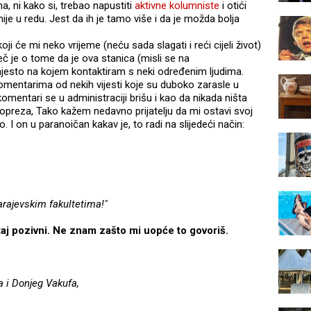
a, ni kako si, trebao napustiti
aktivne kolumniste
i otići
nije u redu. Jest da ih je tamo više i da je možda bolja
 će mi neko vrijeme (neću sada slagati i reći cijeli život)
ječ je o tome da je ova stanica (misli se na
esto na kojem kontaktiram s neki određenim ljudima.
mentarima od nekih vijesti koje su duboko zarasle u
mentari se u administraciji brišu i kao da nikada ništa
a opreza, Tako kažem nedavno prijatelju da mi ostavi svoj
 I on u paranoičan kakav je, to radi na slijedeći način:
arajevskim fakultetima!"
taj pozivni. Ne znam zašto mi uopće to govoriš.
a i Donjeg Vakufa,