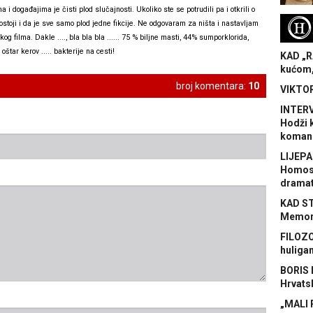
 događajima je čisti plod slučajnosti. Ukoliko ste se potrudili pa i otkrili o
H
postoji i da je sve samo plod jedne fikcije. Ne odgovaram za ništa i nastavljam
g filma. Dakle ...., bla bla bla ...... 75 % biljne masti, 44% sumporklorida,
i oštar kerov ..... bakterije na cesti!
KAD „R
kućom,
broj komentara:
10
VIKTOR
INTERV
Hodži 
koman
LIJEPA
Homose
dramat
KAD S
Memora
FILOZO
huliga
BORIS 
Hrvats
„MALI 