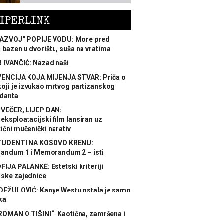
IPERLINK
AZVOJ“ POPIJE VODU: More pred
 bazen u dvorištu, suša na vratima
 IVANČIĆ: Nazad naši
ENCIJA KOJA MIJENJA STVAR: Priča o
koji je izvukao mrtvog partizanskog
danta
 VEČER, LIJEP DAN:
ksploatacijski film lansiran uz
ični mučenički narativ
TUDENTI NA KOSOVO KRENU:
ndum 1 i Memorandum 2 – isti
FIJA PALANKE: Estetski kriteriji
nske zajednice
DEŽULOVIĆ: Kanye Westu ostala je samo
ka
ROMAN O TIŠINI“: Kaotična, zamršena i