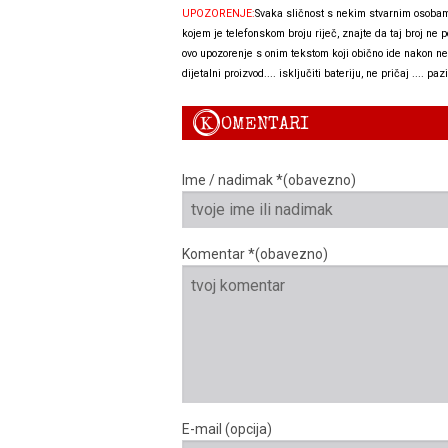
UPOZORENJE:
Svaka sličnost s nekim stvarnim osobama i
kojem je telefonskom broju riječ, znajte da taj broj ne 
ovo upozorenje s onim tekstom koji obično ide nakon neko
dijetalni proizvod.... isključiti bateriju, ne pričaj .... paz
K
OMENTARI
Ime / nadimak *(obavezno)
Komentar *(obavezno)
E-mail (opcija)