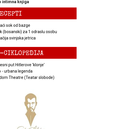
 intimna knjiga
ECEPTI
ći sok od bazge
k (bosanski) za 1 odraslu osobu
čija svinjska jetrica
-CIKLOPEDIJA
esni put Hitlerove 'klonje'
 - urbana legenda
dom Theatre (Teatar slobode)