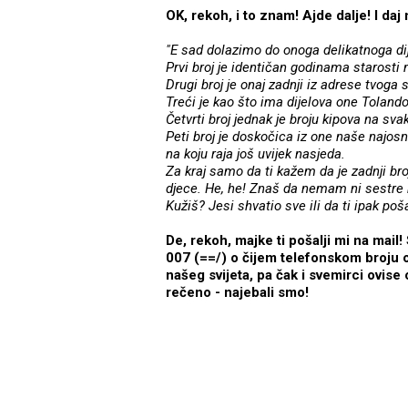
OK, rekoh, i to znam! Ajde dalje! I daj 
"E sad dolazimo do onoga delikatnoga dij
Prvi broj je identičan godinama starosti
Drugi broj je onaj zadnji iz adrese tvoga 
Treći je kao što ima dijelova one Toland
Četvrti broj jednak je broju kipova na sva
Peti broj je doskočica iz one naše najosn
na koju raja još uvijek nasjeda.
Za kraj samo da ti kažem da je zadnji broj
djece. He, he! Znaš da nemam ni sestre 
Kužiš? Jesi shvatio sve ili da ti ipak po
De, rekoh, majke ti pošalji mi na mail! 
007 (==/) o čijem telefonskom broju o
našeg svijeta, pa čak i svemirci ovise 
rečeno - najebali smo!