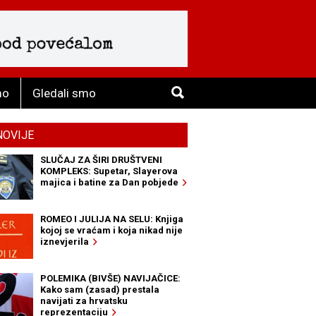
mo
Gledali smo
NOVIJE
SLUČAJ ZA ŠIRI DRUŠTVENI
KOMPLEKS: Supetar, Slayerova
majica i batine za Dan pobjede
ROMEO I JULIJA NA SELU: Knjiga
kojoj se vraćam i koja nikad nije
iznevjerila
POLEMIKA (BIVŠE) NAVIJAČICE:
Kako sam (zasad) prestala
navijati za hrvatsku
reprezentaciju