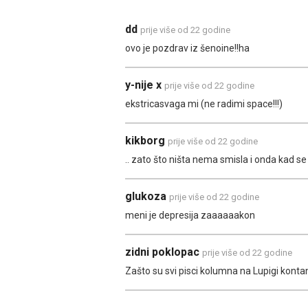
dd
prije više od 22 godine
ovo je pozdrav iz šenoine!!ha
y-nije x
prije više od 22 godine
ekstricasvaga mi (ne radimi space!!!)
kikborg
prije više od 22 godine
.. zato što ništa nema smisla i onda kad se č
glukoza
prije više od 22 godine
meni je depresija zaaaaaakon
zidni poklopac
prije više od 22 godine
Zašto su svi pisci kolumna na Lupigi kontan