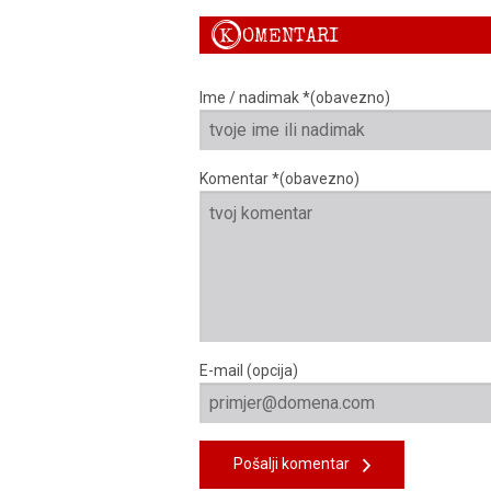
K
OMENTARI
Ime / nadimak *(obavezno)
Komentar *(obavezno)
E-mail (opcija)
Pošalji komentar