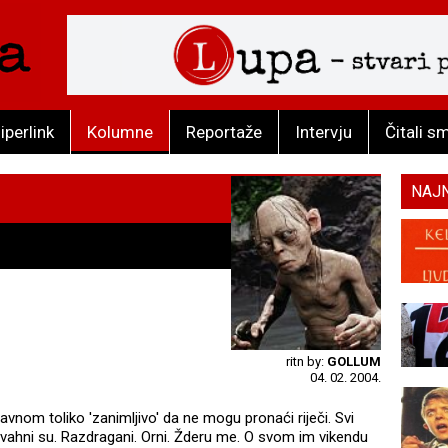
iperlink
Kolumne
Reportaže
Intervju
Čitali s
NAJ
ritn by:
GOLLUM
04. 02. 2004.
lavnom toliko 'zanimljivo' da ne mogu pronaći riječi. Svi
ivahni su. Razdragani. Orni. Žderu me. O svom im vikendu