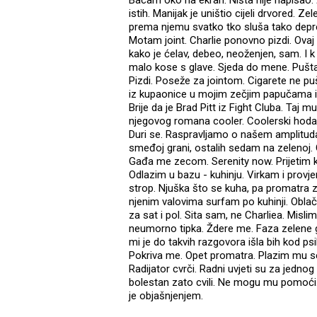
Bacam oko na ekran. Ništa nije napisao. 
istih. Manijak je uništio cijeli drvored. Ze
prema njemu svatko tko sluša tako depre
Motam joint. Charlie ponovno pizdi. Ovaj
kako je ćelav, debeo, neoženjen, sam. I k
malo kose s glave. Sjeda do mene. Puštam
Pizdi. Poseže za jointom. Cigarete ne pu
iz kupaonice u mojim zečjim papučama i t
Brije da je Brad Pitt iz Fight Cluba. Taj m
njegovog romana cooler. Coolerski hoda 
Duri se. Raspravljamo o našem amplitud
smeđoj grani, ostalih sedam na zelenoj. C
Gađa me zecom. Serenity now. Prijetim k
Odlazim u bazu - kuhinju. Virkam i provjer
strop. Njuška što se kuha, pa promatra zao
njenim valovima surfam po kuhinji. Oblači
za sat i pol. Sita sam, ne Charliea. Mislim
neumorno tipka. Ždere me. Faza zelene 
mi je do takvih razgovora išla bih kod p
Pokriva me. Opet promatra. Plazim mu s
Radijator cvrči. Radni uvjeti su za jedno
bolestan zato cvili. Ne mogu mu pomoći.
je objašnjenjem.