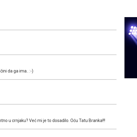
ini da ga ima.. :-)
tno u crnjaku? Već mi je to dosadilo. Oću Tatu Branka!!!