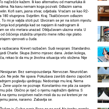
To najčešće kažem. Ili kao alternativu od mamurluka ili
ljudima. Na kavu nemam koga pozvati. Odlazim sama.
 pelin. Kofi sam, jasna stvar, odjebala. Vraćam se kao R2-
a 180 stupnjeva. Svijetlim. Kraj. Tkalčićevom odlazim
 mi je valjda stoti put. Iživciram se jer na istom mjestu
ja kod prijatelja kad se napijem ili nadrogiram ili
m se sto metara unazad. Otključavam ulazna vrata. U
d čišćenja stubišta umjesto mene nitko nije platio.
stajem vjerovati u čuda.
ba razbacana. Krevet razbačen. Sudi neoprani. Standardno.
edi Charlie. Skupa živimo mjesec dana. Jedan kolega,
a, rekao bi da mu je životna situacija vrlo složena. Nije
ik. Nesiguran. Bez samopouzdanja. Nervozan. Neurotičan.
kuće. Ne jede. Ne spava. Pokušava završiti davno započeti
zadnjem poglavlju ujedinjuju. Nedostaje mu kraj. Nema
cu. Žene uopće ne poznaje. Konstantno me pila za savjete.
mu piše. Obično je riječ o njemu najdražim djelima. S
A na njemu svojstven način misli da su svi kreteni jer ne
jemu jasne, naravno. Zabavlja se.