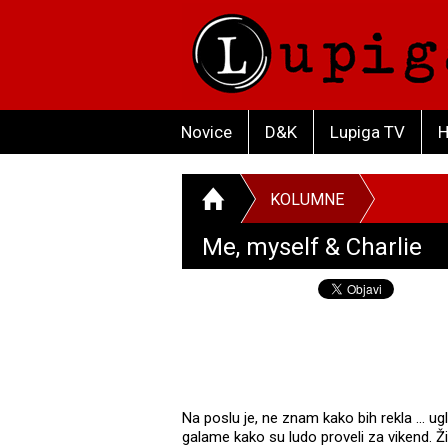
Novice
D&K
Lupiga TV
H
KOLUMNE
Me, myself & Charlie
Na poslu je, ne znam kako bih rekla ... ug
galame kako su ludo proveli za vikend. Ž