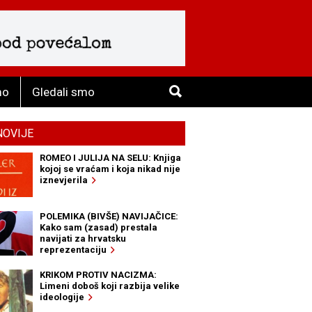
mo
Gledali smo
NOVIJE
ROMEO I JULIJA NA SELU: Knjiga
kojoj se vraćam i koja nikad nije
iznevjerila
POLEMIKA (BIVŠE) NAVIJAČICE:
Kako sam (zasad) prestala
navijati za hrvatsku
reprezentaciju
KRIKOM PROTIV NACIZMA:
Limeni doboš koji razbija velike
ideologije