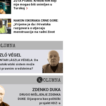
ŽUTA PISMA: Kritički film koji
nije mogao biti snimljen u
Turskoj
NAKON ISKORAKA CRNE GORE:
„Vrijeme je da i Hrvatska
razgovara o utjecaju
menstruacije na radni život
žena“
KOLUMNA
ZLÓ VÉGEL
NTAR LÁSZLA VÉGELA: Da
 autokratski sistem može
ti pravnim sredstvima?
KOLUMNA
ZDENKO DUKA
DRUGO MIŠLJENJE ZDENKA
DUKE: Dijaspora kao politički
projekt HDZ-a