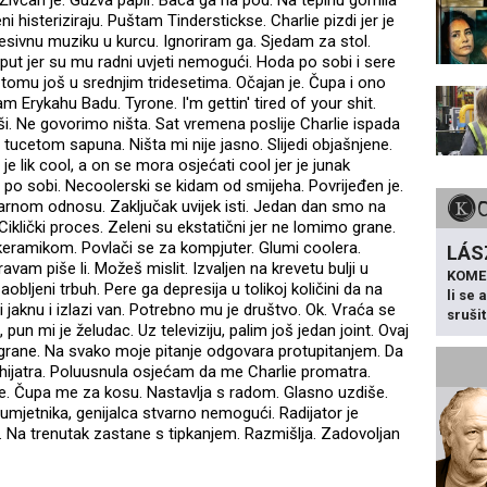
Živčan je. Gužva papir. Baca ga na pod. Na tepihu gomila
leni histeriziraju. Puštam Tinderstickse. Charlie pizdi jer je
sivnu muziku u kurcu. Ignoriram ga. Sjedam za stol.
 put jer su mu radni uvjeti nemogući. Hoda po sobi i sere
 tomu još u srednjim tridesetima. Očajan je. Čupa i ono
 Erykahu Badu. Tyrone. I'm gettin' tired of your shit.
ši. Ne govorimo ništa. Sat vremena poslije Charlie ispada
ucetom sapuna. Ništa mi nije jasno. Slijedi objašnjene.
u je lik cool, a on se mora osjećati cool jer je junak
po sobi. Necoolerski se kidam od smijeha. Povrijeđen je.
arnom odnosu. Zaključak uvijek isti. Jedan dan smo na
iklički proces. Zeleni su ekstatični jer ne lomimo grane.
eramikom. Povlači se za kompjuter. Glumi coolera.
LÁS
avam piše li. Možeš mislit. Izvaljen na krevetu bulji u
KOME
bljeni trbuh. Pere ga depresija u tolikoj količini da na
li se
 jaknu i izlazi van. Potrebno mu je društvo. Ok. Vraća se
sruši
, pun mi je želudac. Uz televiziju, palim još jedan joint. Ovaj
grane. Na svako moje pitanje odgovara protupitanjem. Da
sihijatra. Poluusnula osjećam da me Charlie promatra.
e. Čupa me za kosu. Nastavlja s radom. Glasno uzdiše.
g umjetnika, genijalca stvarno nemogući. Radijator je
 Na trenutak zastane s tipkanjem. Razmišlja. Zadovoljan