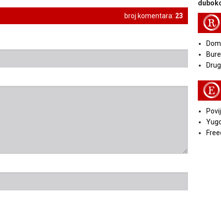
duboko
broj komentara:
23
R
Doma
Bure
Druga
E
Povij
Yugo
Free