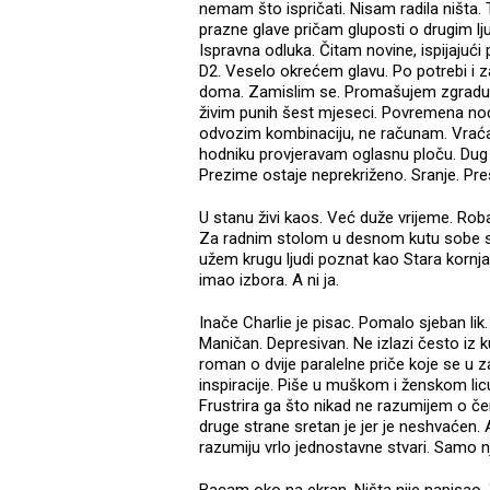
nemam što ispričati. Nisam radila ništa. 
prazne glave pričam gluposti o drugim 
Ispravna odluka. Čitam novine, ispijajući
D2. Veselo okrećem glavu. Po potrebi i z
doma. Zamislim se. Promašujem zgradu. To
živim punih šest mjeseci. Povremena noćen
odvozim kombinaciju, ne računam. Vraća
hodniku provjeravam oglasnu ploču. Dug o
Prezime ostaje neprekriženo. Sranje. Pre
U stanu živi kaos. Već duže vrijeme. Ro
Za radnim stolom u desnom kutu sobe sj
užem krugu ljudi poznat kao Stara kornjač
imao izbora. A ni ja.
Inače Charlie je pisac. Pomalo sjeban l
Maničan. Depresivan. Ne izlazi često iz 
roman o dvije paralelne priče koje se u 
inspiracije. Piše u muškom i ženskom li
Frustrira ga što nikad ne razumijem o če
druge strane sretan je jer je neshvaćen. 
razumiju vrlo jednostavne stvari. Samo n