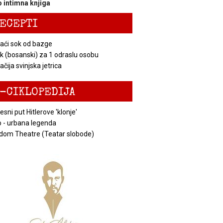
 intimna knjiga
ECEPTI
ći sok od bazge
k (bosanski) za 1 odraslu osobu
čija svinjska jetrica
-CIKLOPEDIJA
esni put Hitlerove 'klonje'
 - urbana legenda
dom Theatre (Teatar slobode)