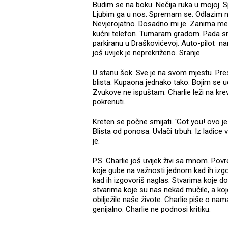
Budim se na boku. Nečija ruka u mojoj. 
Ljubim ga u nos. Spremam se. Odlazim na
Nevjerojatno. Dosadno mi je. Zanima me što
kućni telefon. Tumaram gradom. Pada snije
parkiranu u Draškovićevoj. Auto-pilot na
još uvijek je neprekriženo. Sranje.
U stanu šok. Sve je na svom mjestu. Pres
blista. Kupaona jednako tako. Bojim se u
Zvukove ne ispuštam. Charlie leži na kre
pokrenuti.
Kreten se počne smijati. 'Got you! ovo je 
Blista od ponosa. Uvlači trbuh. Iz ladice v
je.
P.S. Charlie još uvijek živi sa mnom. Po
koje gube na važnosti jednom kad ih izg
kad ih izgovoriš naglas. Stvarima koje dob
stvarima koje su nas nekad mučile, a koje
obilježile naše živote. Charlie piše o na
genijalno. Charlie ne podnosi kritiku.