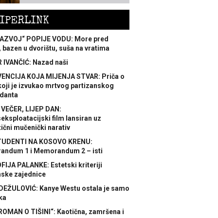
IPERLINK
AZVOJ“ POPIJE VODU: More pred
 bazen u dvorištu, suša na vratima
 IVANČIĆ: Nazad naši
ENCIJA KOJA MIJENJA STVAR: Priča o
koji je izvukao mrtvog partizanskog
danta
 VEČER, LIJEP DAN:
ksploatacijski film lansiran uz
ični mučenički narativ
TUDENTI NA KOSOVO KRENU:
ndum 1 i Memorandum 2 – isti
FIJA PALANKE: Estetski kriteriji
nske zajednice
DEŽULOVIĆ: Kanye Westu ostala je samo
ka
ROMAN O TIŠINI“: Kaotična, zamršena i