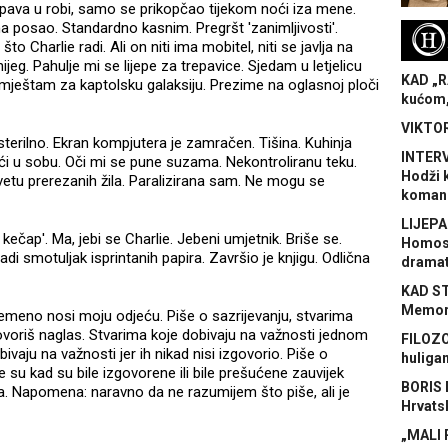
Spava u robi, samo se prikopčao tijekom noći iza mene.
 posao. Standardno kasnim. Pregršt 'zanimljivosti'.
H
 Charlie radi. Ali on niti ima mobitel, niti se javlja na
g. Pahulje mi se lijepe za trepavice. Sjedam u letjelicu
KAD „R
mještam za kaptolsku galaksiju. Prezime na oglasnoj ploči
kućom,
VIKTOR
terilno. Ekran kompjutera je zamračen. Tišina. Kuhinja
INTERV
ći u sobu. Oči mi se pune suzama. Nekontroliranu teku.
Hodži 
vetu prerezanih žila. Paralizirana sam. Ne mogu se
koman
LIJEPA
kečap'. Ma, jebi se Charlie. Jebeni umjetnik. Briše se.
Homose
adi smotuljak isprintanih papira. Završio je knjigu. Odlična
dramat
KAD S
Memora
vremeno nosi moju odjeću. Piše o sazrijevanju, stvarima
ovoriš naglas. Stvarima koje dobivaju na važnosti jednom
FILOZO
ivaju na važnosti jer ih nikad nisi izgovorio. Piše o
huliga
 su kad su bile izgovorene ili bile prešućene zauvijek
BORIS 
ma. Napomena: naravno da ne razumijem što piše, ali je
Hrvats
„MALI 