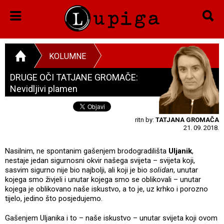
KOLUMNE
DRUGE OČI TATJANE GROMAČE:
Nevidljivi plamen
ritn by:
TATJANA GROMAČA
21. 09. 2018.
Nasilnim, ne spontanim gašenjem brodogradilišta
Uljanik
,
nestaje jedan sigurnosni okvir našega svijeta – svijeta koji,
sasvim sigurno nije bio najbolji, ali koji je bio
solidan
, unutar
kojega smo živjeli i unutar kojega smo se oblikovali – unutar
kojega je oblikovano naše iskustvo, a to je, uz krhko i porozno
tijelo, jedino što posjedujemo.
Gašenjem Uljanika i to – naše iskustvo – unutar svijeta koji ovom