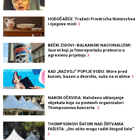
HODOČAŠĆE: Tražeći Friedricha Nietzschea
i njegove misli
BEČKI ZIDOVI–BALKANSKI NACIONALIZMI:
Susret koji je fotoreportažu pretvorio u
agresivnu prijetnju
KAD „RAZVOJ“ POPIJE VODU: More pred
kućom, bazen u dvorištu, suša na vratima
NAKON OČEVIDA: Naloženo uklanjanje
objekata koje su postavili organizatori
Thompsonova koncerta
THOMPSONOVI ŠATORI NAD ŽRTVAMA
FAŠISTA: „Oni očito mogu raditi štogod žele“