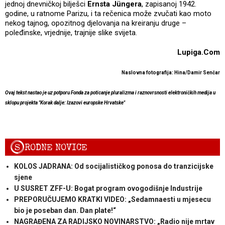
jednoj dnevničkoj bilješci
Ernsta Jüngera
, zapisanoj 1942.
godine, u ratnome Parizu, i ta rečenica može zvučati kao moto
nekog tajnog, opozitnog djelovanja na kreiranju druge –
poleđinske, vrjednije, trajnije slike svijeta.
Lupiga.Com
Naslovna fotografija: Hina/Damir Senčar
Ovaj tekst nastao je uz potporu Fonda za poticanje pluralizma i raznovrsnosti elektroničkih medija u
sklopu projekta "Korak dalje: Izazovi europske Hrvatske"
S
RODNE NOVICE
KOLOS JADRANA: Od socijalističkog ponosa do tranzicijske
sjene
U SUSRET ZFF-U: Bogat program ovogodišnje Industrije
PREPORUČUJEMO KRATKI VIDEO: „Sedamnaesti u mjesecu
bio je poseban dan. Dan plate!“
NAGRAĐENA ZA RADIJSKO NOVINARSTVO: „Radio nije mrtav