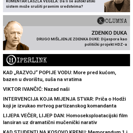
KOMENTAR LÁSZLA VÉGELA: Da li se autokratski
sistem može srušiti pravnim sredstvima?
KOLUMNA
ZDENKO DUKA
DRUGO MIŠLJENJE ZDENKA DUKE: Dijaspora kao
politički projekt HDZ-a
H
IPERLINK
KAD „RAZVOJ“ POPIJE VODU: More pred kućom,
bazen u dvorištu, suša na vratima
VIKTOR IVANČIĆ: Nazad naši
INTERVENCIJA KOJA MIJENJA STVAR: Priča o Hodži
koji je izvukao mrtvog partizanskog komandanta
LIJEPA VEČER, LIJEP DAN: Homoseksploatacijski film
lansiran uz dramatični mučenički narativ
KAD STUDENTI NA KOSOVO KRENU: Memorandum 1 i