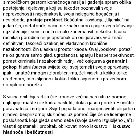
simboličkom gestom konačnoga nasilja i gađenja spram oblika
postojanja i djelovanja koji su također poznavali svoje
nepravednosti i nejednakosti, svoja nelegalna bogaćenja i
neslobode,
postaje prošlost
. Bešćutna likvidacija „Uljanika“ na
jedan širi, metaforički način ne znači samo i prije svega lišavanje
egzistencije i smisla onih nimalo zanemarivih nekoliko tisuća
radnika i porodica čiji je opstanak on osiguravao, već znači
definitivan, takoreći ozakonjen vladavinom kronične
nezakonitosti, čin ulaska u prostor kaosa. Ovaj „poslovni potez“
ne osigurava samo glad, ugroženost, apatiju i besperspektivnost,
porast kriminala i nezakonitih radnji, već osigurava
generalni
pokop
, hladni
funeral
svijeta koji svoj temelj i svoje opravdanje
ipak - unatoč mnogim zlorabljenjima, želi vidjeti u koliko toliko
uređenom, osmišljenom, koliko toliko sigurnom i pravednom
socijalnom poretku.
S visina onih hijerarhija čije tronove većina nas niti uz pomoć
najbujnije mašte nije kadra naslutiti, dolazi jasna poruka – uništiti,
poravnati sa zemljom. Svijet pripada onoj manjini svetih oligarha i
njihovoj besprizornoj služinčadi uz pomoć čije će se licemjerne
poslušnosti, koja gleda samo sebe (svoje davno izgubljeno „ja“) i
vlastiti opstanak i probitak, oblikovati novo iskustvo –
iskustvo
hladnoće i bešćutnosti
.