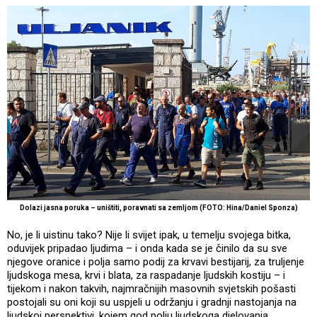
Dolazi jasna poruka – uništiti, poravnati sa zemljom (FOTO: Hina/Daniel Sponza)
No, je li uistinu tako? Nije li svijet ipak, u temelju svojega bitka,
oduvijek pripadao ljudima – i onda kada se je činilo da su sve
njegove oranice i polja samo podij za krvavi bestijarij, za truljenje
ljudskoga mesa, krvi i blata, za raspadanje ljudskih kostiju – i
tijekom i nakon takvih, najmračnijih masovnih svjetskih pošasti
postojali su oni koji su uspjeli u održanju i gradnji nastojanja na
ljudskoj perspektivi, kojem god polju ljudskoga djelovanja