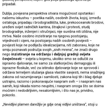
pripadali.
Dublja, povijesna perspektiva otvara mogućnost opstanka i
našemu iskustvu – poetika naših, osobnih života, kojoj, između
ostaloga, pripadaju i brodogradilišta, luke, prekooceanski brodovi,
uređeni svijet radničkih kantina, štrajkovi i protesti, studij
brodogradnje, inženjeri i stručnjaci, nije suvišna niti izlišna, nije
mrtva. Naše osobno inzistiranje na njegovu postojanju,
vrijednosti i cijeni, na postojanju naših osobnih povijesti –
povijesti koje ne podliježu idealizacijama, niti zaboravu, koje ne
smiju poznavati područja svojih „sivih mrena“, ne znači drugo
nego
inzistiranje na održanju i daljnjoj gradnji svijeta
čovječnosti
– svijeta u kojemu, ukoliko smo se odlučili za
ispravno djelovanje, ne samo za slatkorječivu demagogiju ili
isprazne floskule, već za istinsko djelovanje koje se sprovodi i
održava temeljem slušanja glasa vlastite savjesti, nema snažnijeg
zakona od razumijevanja i samilosti, zakona koji tih i blag djeluje
ustrajno, razorno i pokoravajuće naspram svih – i naspram nas
samih, koji nikada nismo neupitni, i naspram onoga što se doima
moćnim i nedodirljivim, nesalomljivim, i što nas je, prividno,
pokorilo.
„Nevidljivi plamen darežljiv je gdje onaj vidljivi uništava“, stoji u