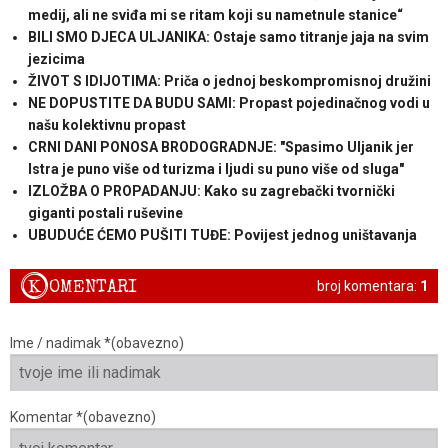
medij, ali ne sviđa mi se ritam koji su nametnule stanice“
BILI SMO DJECA ULJANIKA: Ostaje samo titranje jaja na svim
jezicima
ŽIVOT S IDIJOTIMA: Priča o jednoj beskompromisnoj družini
NE DOPUSTITE DA BUDU SAMI: Propast pojedinačnog vodi u
našu kolektivnu propast
CRNI DANI PONOSA BRODOGRADNJE: "Spasimo Uljanik jer
Istra je puno više od turizma i ljudi su puno više od sluga"
IZLOŽBA O PROPADANJU: Kako su zagrebački tvornički
giganti postali ruševine
UBUDUĆE ĆEMO PUŠITI TUĐE: Povijest jednog uništavanja
K
OMENTARI
broj komentara:
1
Ime / nadimak *(obavezno)
Komentar *(obavezno)