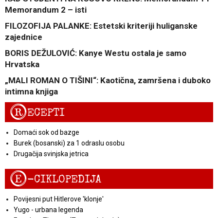
Memorandum 2 – isti
FILOZOFIJA PALANKE: Estetski kriteriji huliganske
zajednice
BORIS DEŽULOVIĆ: Kanye Westu ostala je samo
Hrvatska
„MALI ROMAN O TIŠINI“: Kaotična, zamršena i duboko
intimna knjiga
R
ECEPTI
Domaći sok od bazge
Burek (bosanski) za 1 odraslu osobu
Drugačija svinjska jetrica
E
-CIKLOPEDIJA
Povijesni put Hitlerove 'klonje'
Yugo - urbana legenda